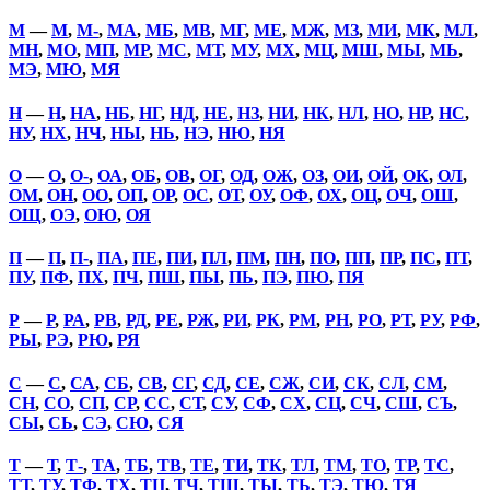
М
—
М
,
М-
,
МА
,
МБ
,
МВ
,
МГ
,
МЕ
,
МЖ
,
МЗ
,
МИ
,
МК
,
МЛ
,
МН
,
МО
,
МП
,
МР
,
МС
,
МТ
,
МУ
,
МХ
,
МЦ
,
МШ
,
МЫ
,
МЬ
,
МЭ
,
МЮ
,
МЯ
Н
—
Н
,
НА
,
НБ
,
НГ
,
НД
,
НЕ
,
НЗ
,
НИ
,
НК
,
НЛ
,
НО
,
НР
,
НС
,
НУ
,
НХ
,
НЧ
,
НЫ
,
НЬ
,
НЭ
,
НЮ
,
НЯ
О
—
О
,
О-
,
ОА
,
ОБ
,
ОВ
,
ОГ
,
ОД
,
ОЖ
,
ОЗ
,
ОИ
,
ОЙ
,
ОК
,
ОЛ
,
ОМ
,
ОН
,
ОО
,
ОП
,
ОР
,
ОС
,
ОТ
,
ОУ
,
ОФ
,
ОХ
,
ОЦ
,
ОЧ
,
ОШ
,
ОЩ
,
ОЭ
,
ОЮ
,
ОЯ
П
—
П
,
П-
,
ПА
,
ПЕ
,
ПИ
,
ПЛ
,
ПМ
,
ПН
,
ПО
,
ПП
,
ПР
,
ПС
,
ПТ
,
ПУ
,
ПФ
,
ПХ
,
ПЧ
,
ПШ
,
ПЫ
,
ПЬ
,
ПЭ
,
ПЮ
,
ПЯ
Р
—
Р
,
РА
,
РВ
,
РД
,
РЕ
,
РЖ
,
РИ
,
РК
,
РМ
,
РН
,
РО
,
РТ
,
РУ
,
РФ
,
РЫ
,
РЭ
,
РЮ
,
РЯ
С
—
С
,
СА
,
СБ
,
СВ
,
СГ
,
СД
,
СЕ
,
СЖ
,
СИ
,
СК
,
СЛ
,
СМ
,
СН
,
СО
,
СП
,
СР
,
СС
,
СТ
,
СУ
,
СФ
,
СХ
,
СЦ
,
СЧ
,
СШ
,
СЪ
,
СЫ
,
СЬ
,
СЭ
,
СЮ
,
СЯ
Т
—
Т
,
Т-
,
ТА
,
ТБ
,
ТВ
,
ТЕ
,
ТИ
,
ТК
,
ТЛ
,
ТМ
,
ТО
,
ТР
,
ТС
,
ТТ
,
ТУ
,
ТФ
,
ТХ
,
ТЦ
,
ТЧ
,
ТШ
,
ТЫ
,
ТЬ
,
ТЭ
,
ТЮ
,
ТЯ