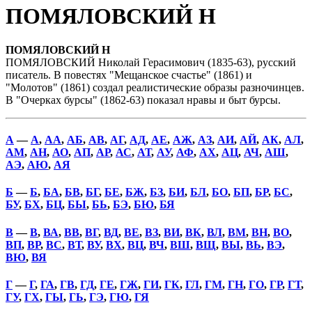
ПОМЯЛОВСКИЙ Н
ПОМЯЛОВСКИЙ Н
ПОМЯЛОВСКИЙ Николай Герасимович (1835-63), русский
писатель. В повестях "Мещанское счастье" (1861) и
"Молотов" (1861) создал реалистические образы разночинцев.
В "Очерках бурсы" (1862-63) показал нравы и быт бурсы.
А
—
А
,
АА
,
АБ
,
АВ
,
АГ
,
АД
,
АЕ
,
АЖ
,
АЗ
,
АИ
,
АЙ
,
АК
,
АЛ
,
АМ
,
АН
,
АО
,
АП
,
АР
,
АС
,
АТ
,
АУ
,
АФ
,
АХ
,
АЦ
,
АЧ
,
АШ
,
АЭ
,
АЮ
,
АЯ
Б
—
Б
,
БА
,
БВ
,
БГ
,
БЕ
,
БЖ
,
БЗ
,
БИ
,
БЛ
,
БО
,
БП
,
БР
,
БС
,
БУ
,
БХ
,
БЦ
,
БЫ
,
БЬ
,
БЭ
,
БЮ
,
БЯ
В
—
В
,
ВА
,
ВВ
,
ВГ
,
ВД
,
ВЕ
,
ВЗ
,
ВИ
,
ВК
,
ВЛ
,
ВМ
,
ВН
,
ВО
,
ВП
,
ВР
,
ВС
,
ВТ
,
ВУ
,
ВХ
,
ВЦ
,
ВЧ
,
ВШ
,
ВЩ
,
ВЫ
,
ВЬ
,
ВЭ
,
ВЮ
,
ВЯ
Г
—
Г
,
ГА
,
ГВ
,
ГД
,
ГЕ
,
ГЖ
,
ГИ
,
ГК
,
ГЛ
,
ГМ
,
ГН
,
ГО
,
ГР
,
ГТ
,
ГУ
,
ГХ
,
ГЫ
,
ГЬ
,
ГЭ
,
ГЮ
,
ГЯ