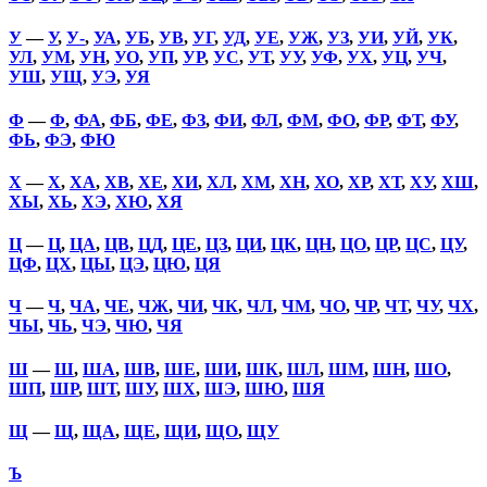
У
—
У
,
У-
,
УА
,
УБ
,
УВ
,
УГ
,
УД
,
УЕ
,
УЖ
,
УЗ
,
УИ
,
УЙ
,
УК
,
УЛ
,
УМ
,
УН
,
УО
,
УП
,
УР
,
УС
,
УТ
,
УУ
,
УФ
,
УХ
,
УЦ
,
УЧ
,
УШ
,
УЩ
,
УЭ
,
УЯ
Ф
—
Ф
,
ФА
,
ФБ
,
ФЕ
,
ФЗ
,
ФИ
,
ФЛ
,
ФМ
,
ФО
,
ФР
,
ФТ
,
ФУ
,
ФЬ
,
ФЭ
,
ФЮ
Х
—
Х
,
ХА
,
ХВ
,
ХЕ
,
ХИ
,
ХЛ
,
ХМ
,
ХН
,
ХО
,
ХР
,
ХТ
,
ХУ
,
ХШ
,
ХЫ
,
ХЬ
,
ХЭ
,
ХЮ
,
ХЯ
Ц
—
Ц
,
ЦА
,
ЦВ
,
ЦД
,
ЦЕ
,
ЦЗ
,
ЦИ
,
ЦК
,
ЦН
,
ЦО
,
ЦР
,
ЦС
,
ЦУ
,
ЦФ
,
ЦХ
,
ЦЫ
,
ЦЭ
,
ЦЮ
,
ЦЯ
Ч
—
Ч
,
ЧА
,
ЧЕ
,
ЧЖ
,
ЧИ
,
ЧК
,
ЧЛ
,
ЧМ
,
ЧО
,
ЧР
,
ЧТ
,
ЧУ
,
ЧХ
,
ЧЫ
,
ЧЬ
,
ЧЭ
,
ЧЮ
,
ЧЯ
Ш
—
Ш
,
ША
,
ШВ
,
ШЕ
,
ШИ
,
ШК
,
ШЛ
,
ШМ
,
ШН
,
ШО
,
ШП
,
ШР
,
ШТ
,
ШУ
,
ШХ
,
ШЭ
,
ШЮ
,
ШЯ
Щ
—
Щ
,
ЩА
,
ЩЕ
,
ЩИ
,
ЩО
,
ЩУ
Ъ