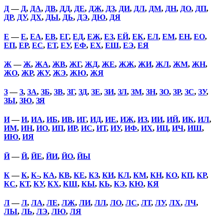
Д
—
Д
,
ДА
,
ДВ
,
ДД
,
ДЕ
,
ДЖ
,
ДЗ
,
ДИ
,
ДЛ
,
ДМ
,
ДН
,
ДО
,
ДП
,
ДР
,
ДУ
,
ДХ
,
ДЫ
,
ДЬ
,
ДЭ
,
ДЮ
,
ДЯ
Е
—
Е
,
ЕА
,
ЕВ
,
ЕГ
,
ЕД
,
ЕЖ
,
ЕЗ
,
ЕЙ
,
ЕК
,
ЕЛ
,
ЕМ
,
ЕН
,
ЕО
,
ЕП
,
ЕР
,
ЕС
,
ЕТ
,
ЕУ
,
ЕФ
,
ЕХ
,
ЕШ
,
ЕЭ
,
ЕЯ
Ж
—
Ж
,
ЖА
,
ЖВ
,
ЖГ
,
ЖД
,
ЖЕ
,
ЖЖ
,
ЖИ
,
ЖЛ
,
ЖМ
,
ЖН
,
ЖО
,
ЖР
,
ЖУ
,
ЖЭ
,
ЖЮ
,
ЖЯ
З
—
З
,
ЗА
,
ЗБ
,
ЗВ
,
ЗГ
,
ЗД
,
ЗЕ
,
ЗИ
,
ЗЛ
,
ЗМ
,
ЗН
,
ЗО
,
ЗР
,
ЗС
,
ЗУ
,
ЗЫ
,
ЗЮ
,
ЗЯ
И
—
И
,
ИА
,
ИБ
,
ИВ
,
ИГ
,
ИД
,
ИЕ
,
ИЖ
,
ИЗ
,
ИИ
,
ИЙ
,
ИК
,
ИЛ
,
ИМ
,
ИН
,
ИО
,
ИП
,
ИР
,
ИС
,
ИТ
,
ИУ
,
ИФ
,
ИХ
,
ИЦ
,
ИЧ
,
ИШ
,
ИЮ
,
ИЯ
Й
—
Й
,
ЙЕ
,
ЙИ
,
ЙО
,
ЙЫ
К
—
К
,
К-
,
КА
,
КВ
,
КЕ
,
КЗ
,
КИ
,
КЛ
,
КМ
,
КН
,
КО
,
КП
,
КР
,
КС
,
КТ
,
КУ
,
КХ
,
КШ
,
КЫ
,
КЬ
,
КЭ
,
КЮ
,
КЯ
Л
—
Л
,
ЛА
,
ЛЕ
,
ЛЖ
,
ЛИ
,
ЛЛ
,
ЛО
,
ЛС
,
ЛТ
,
ЛУ
,
ЛХ
,
ЛЧ
,
ЛЫ
,
ЛЬ
,
ЛЭ
,
ЛЮ
,
ЛЯ