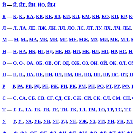
Й
—
Й
,
ЙЕ
,
ЙИ
,
ЙО
,
ЙЫ
К
—
К
,
К-
,
КА
,
КВ
,
КЕ
,
КЗ
,
КИ
,
КЛ
,
КМ
,
КН
,
КО
,
КП
,
КР
,
К
Л
—
Л
,
ЛА
,
ЛЕ
,
ЛЖ
,
ЛИ
,
ЛЛ
,
ЛО
,
ЛС
,
ЛТ
,
ЛУ
,
ЛХ
,
ЛЧ
,
ЛЫ
М
—
М
,
М-
,
МА
,
МБ
,
МВ
,
МГ
,
МЕ
,
МЖ
,
МЗ
,
МИ
,
МК
,
МЛ
,
Н
—
Н
,
НА
,
НБ
,
НГ
,
НД
,
НЕ
,
НЗ
,
НИ
,
НК
,
НЛ
,
НО
,
НР
,
НС
,
Н
О
—
О
,
О-
,
ОА
,
ОБ
,
ОВ
,
ОГ
,
ОД
,
ОЖ
,
ОЗ
,
ОИ
,
ОЙ
,
ОК
,
ОЛ
,
О
П
—
П
,
П-
,
ПА
,
ПЕ
,
ПИ
,
ПЛ
,
ПМ
,
ПН
,
ПО
,
ПП
,
ПР
,
ПС
,
ПТ
,
П
Р
—
Р
,
РА
,
РВ
,
РД
,
РЕ
,
РЖ
,
РИ
,
РК
,
РМ
,
РН
,
РО
,
РТ
,
РУ
,
РФ
,
С
—
С
,
СА
,
СБ
,
СВ
,
СГ
,
СД
,
СЕ
,
СЖ
,
СИ
,
СК
,
СЛ
,
СМ
,
СН
,
Т
—
Т
,
Т-
,
ТА
,
ТБ
,
ТВ
,
ТЕ
,
ТИ
,
ТК
,
ТЛ
,
ТМ
,
ТО
,
ТР
,
ТС
,
ТТ
,
У
—
У
,
У-
,
УА
,
УБ
,
УВ
,
УГ
,
УД
,
УЕ
,
УЖ
,
УЗ
,
УИ
,
УЙ
,
УК
,
УЛ