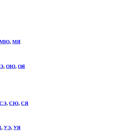
МЮ
,
МЯ
Э
,
ОЮ
,
ОЯ
СЭ
,
СЮ
,
СЯ
Щ
,
УЭ
,
УЯ