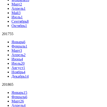
Март
2
Апрель
1
Май
3
Июль
1
Сентябрь
8
Октябрь
1
2017
55
Январь
6
Февраль
1
Март
3
Апрель
2
Июнь
4
Июль
20
Август
1
Ноябрь
4
Декабрь
14
2018
65
Январь
15
Февраль
6
Март
26
Апрель
4