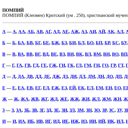
ПОМПИЙ
ПОМПИЙ (Клеомен) Критский (ум . 250), христианский мученик
А
—
А
,
АА
,
АБ
,
АВ
,
АГ
,
АД
,
АЕ
,
АЖ
,
АЗ
,
АИ
,
АЙ
,
АК
,
АЛ
,
Б
—
Б
,
БА
,
БВ
,
БГ
,
БЕ
,
БЖ
,
БЗ
,
БИ
,
БЛ
,
БО
,
БП
,
БР
,
БС
,
БУ
В
—
В
,
ВА
,
ВВ
,
ВГ
,
ВД
,
ВЕ
,
ВЗ
,
ВИ
,
ВК
,
ВЛ
,
ВМ
,
ВН
,
ВО
,
ВП
Г
—
Г
,
ГА
,
ГВ
,
ГД
,
ГЕ
,
ГЖ
,
ГИ
,
ГК
,
ГЛ
,
ГМ
,
ГН
,
ГО
,
ГР
,
ГТ
,
Д
—
Д
,
ДА
,
ДВ
,
ДД
,
ДЕ
,
ДЖ
,
ДЗ
,
ДИ
,
ДЛ
,
ДМ
,
ДН
,
ДО
,
ДП
,
Д
Е
—
Е
,
ЕА
,
ЕВ
,
ЕГ
,
ЕД
,
ЕЖ
,
ЕЗ
,
ЕЙ
,
ЕК
,
ЕЛ
,
ЕМ
,
ЕН
,
ЕО
,
Е
Ж
—
Ж
,
ЖА
,
ЖВ
,
ЖГ
,
ЖД
,
ЖЕ
,
ЖЖ
,
ЖИ
,
ЖЛ
,
ЖМ
,
ЖН
,
Ж
З
—
З
,
ЗА
,
ЗБ
,
ЗВ
,
ЗГ
,
ЗД
,
ЗЕ
,
ЗИ
,
ЗЛ
,
ЗМ
,
ЗН
,
ЗО
,
ЗР
,
ЗС
,
ЗУ
,
З
И
—
И
,
ИА
,
ИБ
,
ИВ
,
ИГ
,
ИД
,
ИЕ
,
ИЖ
,
ИЗ
,
ИИ
,
ИЙ
,
ИК
,
ИЛ
,