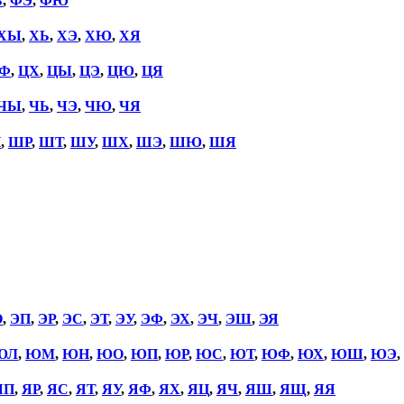
Ь
,
ФЭ
,
ФЮ
ХЫ
,
ХЬ
,
ХЭ
,
ХЮ
,
ХЯ
Ф
,
ЦХ
,
ЦЫ
,
ЦЭ
,
ЦЮ
,
ЦЯ
ЧЫ
,
ЧЬ
,
ЧЭ
,
ЧЮ
,
ЧЯ
П
,
ШР
,
ШТ
,
ШУ
,
ШХ
,
ШЭ
,
ШЮ
,
ШЯ
О
,
ЭП
,
ЭР
,
ЭС
,
ЭТ
,
ЭУ
,
ЭФ
,
ЭХ
,
ЭЧ
,
ЭШ
,
ЭЯ
ЮЛ
,
ЮМ
,
ЮН
,
ЮО
,
ЮП
,
ЮР
,
ЮС
,
ЮТ
,
ЮФ
,
ЮХ
,
ЮШ
,
ЮЭ
,
ЯП
,
ЯР
,
ЯС
,
ЯТ
,
ЯУ
,
ЯФ
,
ЯХ
,
ЯЦ
,
ЯЧ
,
ЯШ
,
ЯЩ
,
ЯЯ