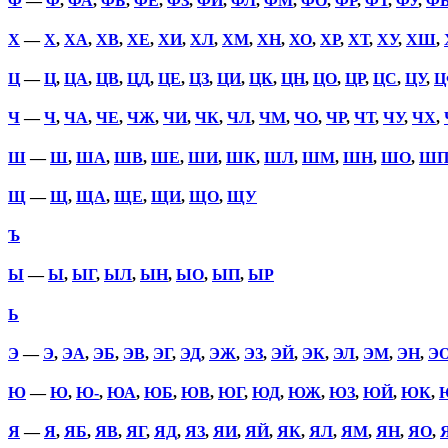
Ф
—
Ф
,
ФА
,
ФБ
,
ФЕ
,
ФЗ
,
ФИ
,
ФЛ
,
ФМ
,
ФО
,
ФР
,
ФТ
,
ФУ
,
Ф
Х
—
Х
,
ХА
,
ХВ
,
ХЕ
,
ХИ
,
ХЛ
,
ХМ
,
ХН
,
ХО
,
ХР
,
ХТ
,
ХУ
,
ХШ
,
Ц
—
Ц
,
ЦА
,
ЦВ
,
ЦД
,
ЦЕ
,
ЦЗ
,
ЦИ
,
ЦК
,
ЦН
,
ЦО
,
ЦР
,
ЦС
,
ЦУ
,
Ц
Ч
—
Ч
,
ЧА
,
ЧЕ
,
ЧЖ
,
ЧИ
,
ЧК
,
ЧЛ
,
ЧМ
,
ЧО
,
ЧР
,
ЧТ
,
ЧУ
,
ЧХ
,
Ш
—
Ш
,
ША
,
ШВ
,
ШЕ
,
ШИ
,
ШК
,
ШЛ
,
ШМ
,
ШН
,
ШО
,
Ш
Щ
—
Щ
,
ЩА
,
ЩЕ
,
ЩИ
,
ЩО
,
ЩУ
Ъ
Ы
—
Ы
,
ЫГ
,
ЫЛ
,
ЫН
,
ЫО
,
ЫП
,
ЫР
Ь
Э
—
Э
,
ЭА
,
ЭБ
,
ЭВ
,
ЭГ
,
ЭД
,
ЭЖ
,
ЭЗ
,
ЭЙ
,
ЭК
,
ЭЛ
,
ЭМ
,
ЭН
,
Э
Ю
—
Ю
,
Ю-
,
ЮА
,
ЮБ
,
ЮВ
,
ЮГ
,
ЮД
,
ЮЖ
,
ЮЗ
,
ЮЙ
,
ЮК
,
Я
—
Я
,
ЯБ
,
ЯВ
,
ЯГ
,
ЯД
,
ЯЗ
,
ЯИ
,
ЯЙ
,
ЯК
,
ЯЛ
,
ЯМ
,
ЯН
,
ЯО
,