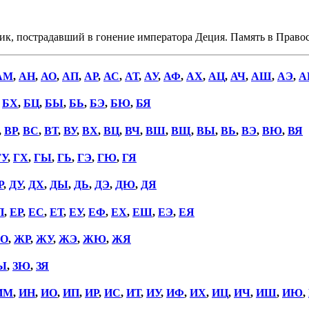
, пострадавший в гонение императора Деция. Память в Правосл
АМ
,
АН
,
АО
,
АП
,
АР
,
АС
,
АТ
,
АУ
,
АФ
,
АХ
,
АЦ
,
АЧ
,
АШ
,
АЭ
,
А
,
БХ
,
БЦ
,
БЫ
,
БЬ
,
БЭ
,
БЮ
,
БЯ
,
ВР
,
ВС
,
ВТ
,
ВУ
,
ВХ
,
ВЦ
,
ВЧ
,
ВШ
,
ВЩ
,
ВЫ
,
ВЬ
,
ВЭ
,
ВЮ
,
ВЯ
ГУ
,
ГХ
,
ГЫ
,
ГЬ
,
ГЭ
,
ГЮ
,
ГЯ
Р
,
ДУ
,
ДХ
,
ДЫ
,
ДЬ
,
ДЭ
,
ДЮ
,
ДЯ
П
,
ЕР
,
ЕС
,
ЕТ
,
ЕУ
,
ЕФ
,
ЕХ
,
ЕШ
,
ЕЭ
,
ЕЯ
О
,
ЖР
,
ЖУ
,
ЖЭ
,
ЖЮ
,
ЖЯ
Ы
,
ЗЮ
,
ЗЯ
ИМ
,
ИН
,
ИО
,
ИП
,
ИР
,
ИС
,
ИТ
,
ИУ
,
ИФ
,
ИХ
,
ИЦ
,
ИЧ
,
ИШ
,
ИЮ
,