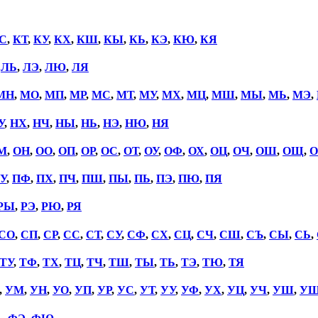
С
,
КТ
,
КУ
,
КХ
,
КШ
,
КЫ
,
КЬ
,
КЭ
,
КЮ
,
КЯ
,
ЛЬ
,
ЛЭ
,
ЛЮ
,
ЛЯ
МН
,
МО
,
МП
,
МР
,
МС
,
МТ
,
МУ
,
МХ
,
МЦ
,
МШ
,
МЫ
,
МЬ
,
МЭ
,
У
,
НХ
,
НЧ
,
НЫ
,
НЬ
,
НЭ
,
НЮ
,
НЯ
М
,
ОН
,
ОО
,
ОП
,
ОР
,
ОС
,
ОТ
,
ОУ
,
ОФ
,
ОХ
,
ОЦ
,
ОЧ
,
ОШ
,
ОЩ
,
О
У
,
ПФ
,
ПХ
,
ПЧ
,
ПШ
,
ПЫ
,
ПЬ
,
ПЭ
,
ПЮ
,
ПЯ
РЫ
,
РЭ
,
РЮ
,
РЯ
СО
,
СП
,
СР
,
СС
,
СТ
,
СУ
,
СФ
,
СХ
,
СЦ
,
СЧ
,
СШ
,
СЪ
,
СЫ
,
СЬ
,
ТУ
,
ТФ
,
ТХ
,
ТЦ
,
ТЧ
,
ТШ
,
ТЫ
,
ТЬ
,
ТЭ
,
ТЮ
,
ТЯ
,
УМ
,
УН
,
УО
,
УП
,
УР
,
УС
,
УТ
,
УУ
,
УФ
,
УХ
,
УЦ
,
УЧ
,
УШ
,
У