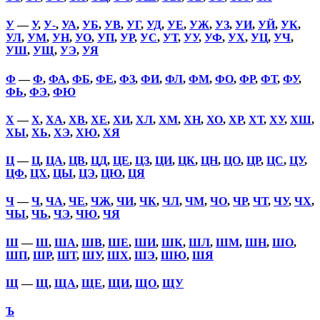
У
—
У
,
У-
,
УА
,
УБ
,
УВ
,
УГ
,
УД
,
УЕ
,
УЖ
,
УЗ
,
УИ
,
УЙ
,
УК
,
УЛ
,
УМ
,
УН
,
УО
,
УП
,
УР
,
УС
,
УТ
,
УУ
,
УФ
,
УХ
,
УЦ
,
УЧ
,
УШ
,
УЩ
,
УЭ
,
УЯ
Ф
—
Ф
,
ФА
,
ФБ
,
ФЕ
,
ФЗ
,
ФИ
,
ФЛ
,
ФМ
,
ФО
,
ФР
,
ФТ
,
ФУ
,
ФЬ
,
ФЭ
,
ФЮ
Х
—
Х
,
ХА
,
ХВ
,
ХЕ
,
ХИ
,
ХЛ
,
ХМ
,
ХН
,
ХО
,
ХР
,
ХТ
,
ХУ
,
ХШ
,
ХЫ
,
ХЬ
,
ХЭ
,
ХЮ
,
ХЯ
Ц
—
Ц
,
ЦА
,
ЦВ
,
ЦД
,
ЦЕ
,
ЦЗ
,
ЦИ
,
ЦК
,
ЦН
,
ЦО
,
ЦР
,
ЦС
,
ЦУ
,
ЦФ
,
ЦХ
,
ЦЫ
,
ЦЭ
,
ЦЮ
,
ЦЯ
Ч
—
Ч
,
ЧА
,
ЧЕ
,
ЧЖ
,
ЧИ
,
ЧК
,
ЧЛ
,
ЧМ
,
ЧО
,
ЧР
,
ЧТ
,
ЧУ
,
ЧХ
,
ЧЫ
,
ЧЬ
,
ЧЭ
,
ЧЮ
,
ЧЯ
Ш
—
Ш
,
ША
,
ШВ
,
ШЕ
,
ШИ
,
ШК
,
ШЛ
,
ШМ
,
ШН
,
ШО
,
ШП
,
ШР
,
ШТ
,
ШУ
,
ШХ
,
ШЭ
,
ШЮ
,
ШЯ
Щ
—
Щ
,
ЩА
,
ЩЕ
,
ЩИ
,
ЩО
,
ЩУ
Ъ