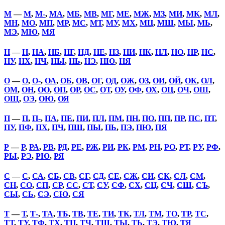
М
—
М
,
М-
,
МА
,
МБ
,
МВ
,
МГ
,
МЕ
,
МЖ
,
МЗ
,
МИ
,
МК
,
МЛ
,
МН
,
МО
,
МП
,
МР
,
МС
,
МТ
,
МУ
,
МХ
,
МЦ
,
МШ
,
МЫ
,
МЬ
,
МЭ
,
МЮ
,
МЯ
Н
—
Н
,
НА
,
НБ
,
НГ
,
НД
,
НЕ
,
НЗ
,
НИ
,
НК
,
НЛ
,
НО
,
НР
,
НС
,
НУ
,
НХ
,
НЧ
,
НЫ
,
НЬ
,
НЭ
,
НЮ
,
НЯ
О
—
О
,
О-
,
ОА
,
ОБ
,
ОВ
,
ОГ
,
ОД
,
ОЖ
,
ОЗ
,
ОИ
,
ОЙ
,
ОК
,
ОЛ
,
ОМ
,
ОН
,
ОО
,
ОП
,
ОР
,
ОС
,
ОТ
,
ОУ
,
ОФ
,
ОХ
,
ОЦ
,
ОЧ
,
ОШ
,
ОЩ
,
ОЭ
,
ОЮ
,
ОЯ
П
—
П
,
П-
,
ПА
,
ПЕ
,
ПИ
,
ПЛ
,
ПМ
,
ПН
,
ПО
,
ПП
,
ПР
,
ПС
,
ПТ
,
ПУ
,
ПФ
,
ПХ
,
ПЧ
,
ПШ
,
ПЫ
,
ПЬ
,
ПЭ
,
ПЮ
,
ПЯ
Р
—
Р
,
РА
,
РВ
,
РД
,
РЕ
,
РЖ
,
РИ
,
РК
,
РМ
,
РН
,
РО
,
РТ
,
РУ
,
РФ
,
РЫ
,
РЭ
,
РЮ
,
РЯ
С
—
С
,
СА
,
СБ
,
СВ
,
СГ
,
СД
,
СЕ
,
СЖ
,
СИ
,
СК
,
СЛ
,
СМ
,
СН
,
СО
,
СП
,
СР
,
СС
,
СТ
,
СУ
,
СФ
,
СХ
,
СЦ
,
СЧ
,
СШ
,
СЪ
,
СЫ
,
СЬ
,
СЭ
,
СЮ
,
СЯ
Т
—
Т
,
Т-
,
ТА
,
ТБ
,
ТВ
,
ТЕ
,
ТИ
,
ТК
,
ТЛ
,
ТМ
,
ТО
,
ТР
,
ТС
,
ТТ
,
ТУ
,
ТФ
,
ТХ
,
ТЦ
,
ТЧ
,
ТШ
,
ТЫ
,
ТЬ
,
ТЭ
,
ТЮ
,
ТЯ