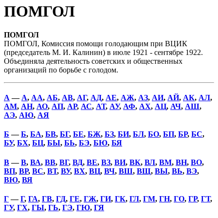
ПОМГОЛ
ПОМГОЛ
ПОМГОЛ, Комиссия помощи голодающим при ВЦИК
(председатель М. И. Калинин) в июле 1921 - сентябре 1922.
Объединяла деятельность советских и общественных
организаций по борьбе с голодом.
А
—
А
,
АА
,
АБ
,
АВ
,
АГ
,
АД
,
АЕ
,
АЖ
,
АЗ
,
АИ
,
АЙ
,
АК
,
АЛ
,
АМ
,
АН
,
АО
,
АП
,
АР
,
АС
,
АТ
,
АУ
,
АФ
,
АХ
,
АЦ
,
АЧ
,
АШ
,
АЭ
,
АЮ
,
АЯ
Б
—
Б
,
БА
,
БВ
,
БГ
,
БЕ
,
БЖ
,
БЗ
,
БИ
,
БЛ
,
БО
,
БП
,
БР
,
БС
,
БУ
,
БХ
,
БЦ
,
БЫ
,
БЬ
,
БЭ
,
БЮ
,
БЯ
В
—
В
,
ВА
,
ВВ
,
ВГ
,
ВД
,
ВЕ
,
ВЗ
,
ВИ
,
ВК
,
ВЛ
,
ВМ
,
ВН
,
ВО
,
ВП
,
ВР
,
ВС
,
ВТ
,
ВУ
,
ВХ
,
ВЦ
,
ВЧ
,
ВШ
,
ВЩ
,
ВЫ
,
ВЬ
,
ВЭ
,
ВЮ
,
ВЯ
Г
—
Г
,
ГА
,
ГВ
,
ГД
,
ГЕ
,
ГЖ
,
ГИ
,
ГК
,
ГЛ
,
ГМ
,
ГН
,
ГО
,
ГР
,
ГТ
,
ГУ
,
ГХ
,
ГЫ
,
ГЬ
,
ГЭ
,
ГЮ
,
ГЯ