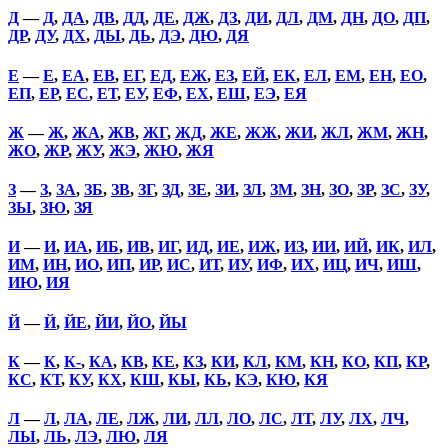
Д
—
Д
,
ДА
,
ДВ
,
ДД
,
ДЕ
,
ДЖ
,
ДЗ
,
ДИ
,
ДЛ
,
ДМ
,
ДН
,
ДО
,
ДП
,
ДР
,
ДУ
,
ДХ
,
ДЫ
,
ДЬ
,
ДЭ
,
ДЮ
,
ДЯ
Е
—
Е
,
ЕА
,
ЕВ
,
ЕГ
,
ЕД
,
ЕЖ
,
ЕЗ
,
ЕЙ
,
ЕК
,
ЕЛ
,
ЕМ
,
ЕН
,
ЕО
,
ЕП
,
ЕР
,
ЕС
,
ЕТ
,
ЕУ
,
ЕФ
,
ЕХ
,
ЕШ
,
ЕЭ
,
ЕЯ
Ж
—
Ж
,
ЖА
,
ЖВ
,
ЖГ
,
ЖД
,
ЖЕ
,
ЖЖ
,
ЖИ
,
ЖЛ
,
ЖМ
,
ЖН
,
ЖО
,
ЖР
,
ЖУ
,
ЖЭ
,
ЖЮ
,
ЖЯ
З
—
З
,
ЗА
,
ЗБ
,
ЗВ
,
ЗГ
,
ЗД
,
ЗЕ
,
ЗИ
,
ЗЛ
,
ЗМ
,
ЗН
,
ЗО
,
ЗР
,
ЗС
,
ЗУ
,
ЗЫ
,
ЗЮ
,
ЗЯ
И
—
И
,
ИА
,
ИБ
,
ИВ
,
ИГ
,
ИД
,
ИЕ
,
ИЖ
,
ИЗ
,
ИИ
,
ИЙ
,
ИК
,
ИЛ
,
ИМ
,
ИН
,
ИО
,
ИП
,
ИР
,
ИС
,
ИТ
,
ИУ
,
ИФ
,
ИХ
,
ИЦ
,
ИЧ
,
ИШ
,
ИЮ
,
ИЯ
Й
—
Й
,
ЙЕ
,
ЙИ
,
ЙО
,
ЙЫ
К
—
К
,
К-
,
КА
,
КВ
,
КЕ
,
КЗ
,
КИ
,
КЛ
,
КМ
,
КН
,
КО
,
КП
,
КР
,
КС
,
КТ
,
КУ
,
КХ
,
КШ
,
КЫ
,
КЬ
,
КЭ
,
КЮ
,
КЯ
Л
—
Л
,
ЛА
,
ЛЕ
,
ЛЖ
,
ЛИ
,
ЛЛ
,
ЛО
,
ЛС
,
ЛТ
,
ЛУ
,
ЛХ
,
ЛЧ
,
ЛЫ
,
ЛЬ
,
ЛЭ
,
ЛЮ
,
ЛЯ