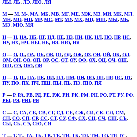
ЛЫ
,
ЛЬ
,
ЛЭ
,
ЛЮ
,
ЛЯ
М
—
М
,
М-
,
МА
,
МБ
,
МВ
,
МГ
,
МЕ
,
МЖ
,
МЗ
,
МИ
,
МК
,
МЛ
,
МН
,
МО
,
МП
,
МР
,
МС
,
МТ
,
МУ
,
МХ
,
МЦ
,
МШ
,
МЫ
,
МЬ
,
МЭ
,
МЮ
,
МЯ
Н
—
Н
,
НА
,
НБ
,
НГ
,
НД
,
НЕ
,
НЗ
,
НИ
,
НК
,
НЛ
,
НО
,
НР
,
НС
,
НУ
,
НХ
,
НЧ
,
НЫ
,
НЬ
,
НЭ
,
НЮ
,
НЯ
О
—
О
,
О-
,
ОА
,
ОБ
,
ОВ
,
ОГ
,
ОД
,
ОЖ
,
ОЗ
,
ОИ
,
ОЙ
,
ОК
,
ОЛ
,
ОМ
,
ОН
,
ОО
,
ОП
,
ОР
,
ОС
,
ОТ
,
ОУ
,
ОФ
,
ОХ
,
ОЦ
,
ОЧ
,
ОШ
,
ОЩ
,
ОЭ
,
ОЮ
,
ОЯ
П
—
П
,
П-
,
ПА
,
ПЕ
,
ПИ
,
ПЛ
,
ПМ
,
ПН
,
ПО
,
ПП
,
ПР
,
ПС
,
ПТ
,
ПУ
,
ПФ
,
ПХ
,
ПЧ
,
ПШ
,
ПЫ
,
ПЬ
,
ПЭ
,
ПЮ
,
ПЯ
Р
—
Р
,
РА
,
РВ
,
РД
,
РЕ
,
РЖ
,
РИ
,
РК
,
РМ
,
РН
,
РО
,
РТ
,
РУ
,
РФ
,
РЫ
,
РЭ
,
РЮ
,
РЯ
С
—
С
,
СА
,
СБ
,
СВ
,
СГ
,
СД
,
СЕ
,
СЖ
,
СИ
,
СК
,
СЛ
,
СМ
,
СН
,
СО
,
СП
,
СР
,
СС
,
СТ
,
СУ
,
СФ
,
СХ
,
СЦ
,
СЧ
,
СШ
,
СЪ
,
СЫ
,
СЬ
,
СЭ
,
СЮ
,
СЯ
Т
—
Т
,
Т-
,
ТА
,
ТБ
,
ТВ
,
ТЕ
,
ТИ
,
ТК
,
ТЛ
,
ТМ
,
ТО
,
ТР
,
ТС
,