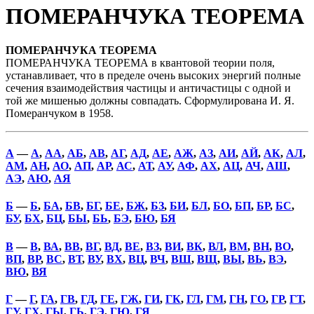
ПОМЕРАНЧУКА ТЕОРЕМА
ПОМЕРАНЧУКА ТЕОРЕМА
ПОМЕРАНЧУКА ТЕОРЕМА в квантовой теории поля,
устанавливает, что в пределе очень высоких энергий полные
сечения взаимодействия частицы и античастицы с одной и
той же мишенью должны совпадать. Сформулирована И. Я.
Померанчуком в 1958.
А
—
А
,
АА
,
АБ
,
АВ
,
АГ
,
АД
,
АЕ
,
АЖ
,
АЗ
,
АИ
,
АЙ
,
АК
,
АЛ
,
АМ
,
АН
,
АО
,
АП
,
АР
,
АС
,
АТ
,
АУ
,
АФ
,
АХ
,
АЦ
,
АЧ
,
АШ
,
АЭ
,
АЮ
,
АЯ
Б
—
Б
,
БА
,
БВ
,
БГ
,
БЕ
,
БЖ
,
БЗ
,
БИ
,
БЛ
,
БО
,
БП
,
БР
,
БС
,
БУ
,
БХ
,
БЦ
,
БЫ
,
БЬ
,
БЭ
,
БЮ
,
БЯ
В
—
В
,
ВА
,
ВВ
,
ВГ
,
ВД
,
ВЕ
,
ВЗ
,
ВИ
,
ВК
,
ВЛ
,
ВМ
,
ВН
,
ВО
,
ВП
,
ВР
,
ВС
,
ВТ
,
ВУ
,
ВХ
,
ВЦ
,
ВЧ
,
ВШ
,
ВЩ
,
ВЫ
,
ВЬ
,
ВЭ
,
ВЮ
,
ВЯ
Г
—
Г
,
ГА
,
ГВ
,
ГД
,
ГЕ
,
ГЖ
,
ГИ
,
ГК
,
ГЛ
,
ГМ
,
ГН
,
ГО
,
ГР
,
ГТ
,
ГУ
,
ГХ
,
ГЫ
,
ГЬ
,
ГЭ
,
ГЮ
,
ГЯ