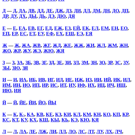
Д
—
Д
,
ДА
,
ДВ
,
ДД
,
ДЕ
,
ДЖ
,
ДЗ
,
ДИ
,
ДЛ
,
ДМ
,
ДН
,
ДО
,
ДП
,
ДР
,
ДУ
,
ДХ
,
ДЫ
,
ДЬ
,
ДЭ
,
ДЮ
,
ДЯ
Е
—
Е
,
ЕА
,
ЕВ
,
ЕГ
,
ЕД
,
ЕЖ
,
ЕЗ
,
ЕЙ
,
ЕК
,
ЕЛ
,
ЕМ
,
ЕН
,
ЕО
,
ЕП
,
ЕР
,
ЕС
,
ЕТ
,
ЕУ
,
ЕФ
,
ЕХ
,
ЕШ
,
ЕЭ
,
ЕЯ
Ж
—
Ж
,
ЖА
,
ЖВ
,
ЖГ
,
ЖД
,
ЖЕ
,
ЖЖ
,
ЖИ
,
ЖЛ
,
ЖМ
,
ЖН
,
ЖО
,
ЖР
,
ЖУ
,
ЖЭ
,
ЖЮ
,
ЖЯ
З
—
З
,
ЗА
,
ЗБ
,
ЗВ
,
ЗГ
,
ЗД
,
ЗЕ
,
ЗИ
,
ЗЛ
,
ЗМ
,
ЗН
,
ЗО
,
ЗР
,
ЗС
,
ЗУ
,
ЗЫ
,
ЗЮ
,
ЗЯ
И
—
И
,
ИА
,
ИБ
,
ИВ
,
ИГ
,
ИД
,
ИЕ
,
ИЖ
,
ИЗ
,
ИИ
,
ИЙ
,
ИК
,
ИЛ
,
ИМ
,
ИН
,
ИО
,
ИП
,
ИР
,
ИС
,
ИТ
,
ИУ
,
ИФ
,
ИХ
,
ИЦ
,
ИЧ
,
ИШ
,
ИЮ
,
ИЯ
Й
—
Й
,
ЙЕ
,
ЙИ
,
ЙО
,
ЙЫ
К
—
К
,
К-
,
КА
,
КВ
,
КЕ
,
КЗ
,
КИ
,
КЛ
,
КМ
,
КН
,
КО
,
КП
,
КР
,
КС
,
КТ
,
КУ
,
КХ
,
КШ
,
КЫ
,
КЬ
,
КЭ
,
КЮ
,
КЯ
Л
—
Л
,
ЛА
,
ЛЕ
,
ЛЖ
,
ЛИ
,
ЛЛ
,
ЛО
,
ЛС
,
ЛТ
,
ЛУ
,
ЛХ
,
ЛЧ
,