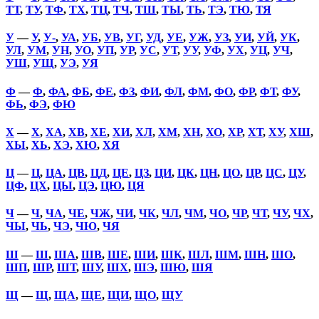
ТТ
,
ТУ
,
ТФ
,
ТХ
,
ТЦ
,
ТЧ
,
ТШ
,
ТЫ
,
ТЬ
,
ТЭ
,
ТЮ
,
ТЯ
У
—
У
,
У-
,
УА
,
УБ
,
УВ
,
УГ
,
УД
,
УЕ
,
УЖ
,
УЗ
,
УИ
,
УЙ
,
УК
,
УЛ
,
УМ
,
УН
,
УО
,
УП
,
УР
,
УС
,
УТ
,
УУ
,
УФ
,
УХ
,
УЦ
,
УЧ
,
УШ
,
УЩ
,
УЭ
,
УЯ
Ф
—
Ф
,
ФА
,
ФБ
,
ФЕ
,
ФЗ
,
ФИ
,
ФЛ
,
ФМ
,
ФО
,
ФР
,
ФТ
,
ФУ
,
ФЬ
,
ФЭ
,
ФЮ
Х
—
Х
,
ХА
,
ХВ
,
ХЕ
,
ХИ
,
ХЛ
,
ХМ
,
ХН
,
ХО
,
ХР
,
ХТ
,
ХУ
,
ХШ
,
ХЫ
,
ХЬ
,
ХЭ
,
ХЮ
,
ХЯ
Ц
—
Ц
,
ЦА
,
ЦВ
,
ЦД
,
ЦЕ
,
ЦЗ
,
ЦИ
,
ЦК
,
ЦН
,
ЦО
,
ЦР
,
ЦС
,
ЦУ
,
ЦФ
,
ЦХ
,
ЦЫ
,
ЦЭ
,
ЦЮ
,
ЦЯ
Ч
—
Ч
,
ЧА
,
ЧЕ
,
ЧЖ
,
ЧИ
,
ЧК
,
ЧЛ
,
ЧМ
,
ЧО
,
ЧР
,
ЧТ
,
ЧУ
,
ЧХ
,
ЧЫ
,
ЧЬ
,
ЧЭ
,
ЧЮ
,
ЧЯ
Ш
—
Ш
,
ША
,
ШВ
,
ШЕ
,
ШИ
,
ШК
,
ШЛ
,
ШМ
,
ШН
,
ШО
,
ШП
,
ШР
,
ШТ
,
ШУ
,
ШХ
,
ШЭ
,
ШЮ
,
ШЯ
Щ
—
Щ
,
ЩА
,
ЩЕ
,
ЩИ
,
ЩО
,
ЩУ