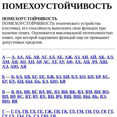
ПОМЕХОУСТОЙЧИВОСТЬ
ПОМЕХОУСТОЙЧИВОСТЬ
ПОМЕХОУСТОЙЧИВОСТЬ технического устройства
(системы), его способность выполнять свои функции при
наличии помех. Оценивается максимальной интенсивностью
помех, при которой нарушение функций еще не превышает
допустимых пределов.
А
—
А
,
АА
,
АБ
,
АВ
,
АГ
,
АД
,
АЕ
,
АЖ
,
АЗ
,
АИ
,
АЙ
,
АК
,
АЛ
,
АМ
,
АН
,
АО
,
АП
,
АР
,
АС
,
АТ
,
АУ
,
АФ
,
АХ
,
АЦ
,
АЧ
,
АШ
,
АЭ
,
АЮ
,
АЯ
Б
—
Б
,
БА
,
БВ
,
БГ
,
БЕ
,
БЖ
,
БЗ
,
БИ
,
БЛ
,
БО
,
БП
,
БР
,
БС
,
БУ
,
БХ
,
БЦ
,
БЫ
,
БЬ
,
БЭ
,
БЮ
,
БЯ
В
—
В
,
ВА
,
ВВ
,
ВГ
,
ВД
,
ВЕ
,
ВЗ
,
ВИ
,
ВК
,
ВЛ
,
ВМ
,
ВН
,
ВО
,
ВП
,
ВР
,
ВС
,
ВТ
,
ВУ
,
ВХ
,
ВЦ
,
ВЧ
,
ВШ
,
ВЩ
,
ВЫ
,
ВЬ
,
ВЭ
,
ВЮ
,
ВЯ
Г
—
Г
,
ГА
,
ГВ
,
ГД
,
ГЕ
,
ГЖ
,
ГИ
,
ГК
,
ГЛ
,
ГМ
,
ГН
,
ГО
,
ГР
,
ГТ
,
ГУ
,
ГХ
,
ГЫ
,
ГЬ
,
ГЭ
,
ГЮ
,
ГЯ