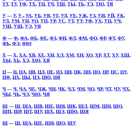
ТТ
,
ТУ
,
ТФ
,
ТХ
,
ТЦ
,
ТЧ
,
ТШ
,
ТЫ
,
ТЬ
,
ТЭ
,
ТЮ
,
ТЯ
У
—
У
,
У-
,
УА
,
УБ
,
УВ
,
УГ
,
УД
,
УЕ
,
УЖ
,
УЗ
,
УИ
,
УЙ
,
УК
,
УЛ
,
УМ
,
УН
,
УО
,
УП
,
УР
,
УС
,
УТ
,
УУ
,
УФ
,
УХ
,
УЦ
,
УЧ
,
УШ
,
УЩ
,
УЭ
,
УЯ
Ф
—
Ф
,
ФА
,
ФБ
,
ФЕ
,
ФЗ
,
ФИ
,
ФЛ
,
ФМ
,
ФО
,
ФР
,
ФТ
,
ФУ
,
ФЬ
,
ФЭ
,
ФЮ
Х
—
Х
,
ХА
,
ХВ
,
ХЕ
,
ХИ
,
ХЛ
,
ХМ
,
ХН
,
ХО
,
ХР
,
ХТ
,
ХУ
,
ХШ
,
ХЫ
,
ХЬ
,
ХЭ
,
ХЮ
,
ХЯ
Ц
—
Ц
,
ЦА
,
ЦВ
,
ЦД
,
ЦЕ
,
ЦЗ
,
ЦИ
,
ЦК
,
ЦН
,
ЦО
,
ЦР
,
ЦС
,
ЦУ
,
ЦФ
,
ЦХ
,
ЦЫ
,
ЦЭ
,
ЦЮ
,
ЦЯ
Ч
—
Ч
,
ЧА
,
ЧЕ
,
ЧЖ
,
ЧИ
,
ЧК
,
ЧЛ
,
ЧМ
,
ЧО
,
ЧР
,
ЧТ
,
ЧУ
,
ЧХ
,
ЧЫ
,
ЧЬ
,
ЧЭ
,
ЧЮ
,
ЧЯ
Ш
—
Ш
,
ША
,
ШВ
,
ШЕ
,
ШИ
,
ШК
,
ШЛ
,
ШМ
,
ШН
,
ШО
,
ШП
,
ШР
,
ШТ
,
ШУ
,
ШХ
,
ШЭ
,
ШЮ
,
ШЯ
Щ
—
Щ
,
ЩА
,
ЩЕ
,
ЩИ
,
ЩО
,
ЩУ