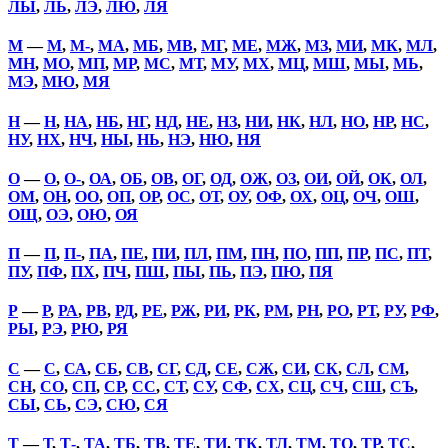
ЛЫ
,
ЛЬ
,
ЛЭ
,
ЛЮ
,
ЛЯ
М
—
М
,
М-
,
МА
,
МБ
,
МВ
,
МГ
,
МЕ
,
МЖ
,
МЗ
,
МИ
,
МК
,
МЛ
,
МН
,
МО
,
МП
,
МР
,
МС
,
МТ
,
МУ
,
МХ
,
МЦ
,
МШ
,
МЫ
,
МЬ
,
МЭ
,
МЮ
,
МЯ
Н
—
Н
,
НА
,
НБ
,
НГ
,
НД
,
НЕ
,
НЗ
,
НИ
,
НК
,
НЛ
,
НО
,
НР
,
НС
,
НУ
,
НХ
,
НЧ
,
НЫ
,
НЬ
,
НЭ
,
НЮ
,
НЯ
О
—
О
,
О-
,
ОА
,
ОБ
,
ОВ
,
ОГ
,
ОД
,
ОЖ
,
ОЗ
,
ОИ
,
ОЙ
,
ОК
,
ОЛ
,
ОМ
,
ОН
,
ОО
,
ОП
,
ОР
,
ОС
,
ОТ
,
ОУ
,
ОФ
,
ОХ
,
ОЦ
,
ОЧ
,
ОШ
,
ОЩ
,
ОЭ
,
ОЮ
,
ОЯ
П
—
П
,
П-
,
ПА
,
ПЕ
,
ПИ
,
ПЛ
,
ПМ
,
ПН
,
ПО
,
ПП
,
ПР
,
ПС
,
ПТ
,
ПУ
,
ПФ
,
ПХ
,
ПЧ
,
ПШ
,
ПЫ
,
ПЬ
,
ПЭ
,
ПЮ
,
ПЯ
Р
—
Р
,
РА
,
РВ
,
РД
,
РЕ
,
РЖ
,
РИ
,
РК
,
РМ
,
РН
,
РО
,
РТ
,
РУ
,
РФ
,
РЫ
,
РЭ
,
РЮ
,
РЯ
С
—
С
,
СА
,
СБ
,
СВ
,
СГ
,
СД
,
СЕ
,
СЖ
,
СИ
,
СК
,
СЛ
,
СМ
,
СН
,
СО
,
СП
,
СР
,
СС
,
СТ
,
СУ
,
СФ
,
СХ
,
СЦ
,
СЧ
,
СШ
,
СЪ
,
СЫ
,
СЬ
,
СЭ
,
СЮ
,
СЯ
Т
—
Т
,
Т-
,
ТА
,
ТБ
,
ТВ
,
ТЕ
,
ТИ
,
ТК
,
ТЛ
,
ТМ
,
ТО
,
ТР
,
ТС
,