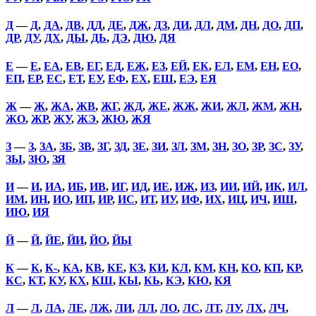
Д
—
Д
,
ДА
,
ДВ
,
ДД
,
ДЕ
,
ДЖ
,
ДЗ
,
ДИ
,
ДЛ
,
ДМ
,
ДН
,
ДО
,
ДП
,
ДР
,
ДУ
,
ДХ
,
ДЫ
,
ДЬ
,
ДЭ
,
ДЮ
,
ДЯ
Е
—
Е
,
ЕА
,
ЕВ
,
ЕГ
,
ЕД
,
ЕЖ
,
ЕЗ
,
ЕЙ
,
ЕК
,
ЕЛ
,
ЕМ
,
ЕН
,
ЕО
,
ЕП
,
ЕР
,
ЕС
,
ЕТ
,
ЕУ
,
ЕФ
,
ЕХ
,
ЕШ
,
ЕЭ
,
ЕЯ
Ж
—
Ж
,
ЖА
,
ЖВ
,
ЖГ
,
ЖД
,
ЖЕ
,
ЖЖ
,
ЖИ
,
ЖЛ
,
ЖМ
,
ЖН
,
ЖО
,
ЖР
,
ЖУ
,
ЖЭ
,
ЖЮ
,
ЖЯ
З
—
З
,
ЗА
,
ЗБ
,
ЗВ
,
ЗГ
,
ЗД
,
ЗЕ
,
ЗИ
,
ЗЛ
,
ЗМ
,
ЗН
,
ЗО
,
ЗР
,
ЗС
,
ЗУ
,
ЗЫ
,
ЗЮ
,
ЗЯ
И
—
И
,
ИА
,
ИБ
,
ИВ
,
ИГ
,
ИД
,
ИЕ
,
ИЖ
,
ИЗ
,
ИИ
,
ИЙ
,
ИК
,
ИЛ
,
ИМ
,
ИН
,
ИО
,
ИП
,
ИР
,
ИС
,
ИТ
,
ИУ
,
ИФ
,
ИХ
,
ИЦ
,
ИЧ
,
ИШ
,
ИЮ
,
ИЯ
Й
—
Й
,
ЙЕ
,
ЙИ
,
ЙО
,
ЙЫ
К
—
К
,
К-
,
КА
,
КВ
,
КЕ
,
КЗ
,
КИ
,
КЛ
,
КМ
,
КН
,
КО
,
КП
,
КР
,
КС
,
КТ
,
КУ
,
КХ
,
КШ
,
КЫ
,
КЬ
,
КЭ
,
КЮ
,
КЯ
Л
—
Л
,
ЛА
,
ЛЕ
,
ЛЖ
,
ЛИ
,
ЛЛ
,
ЛО
,
ЛС
,
ЛТ
,
ЛУ
,
ЛХ
,
ЛЧ
,