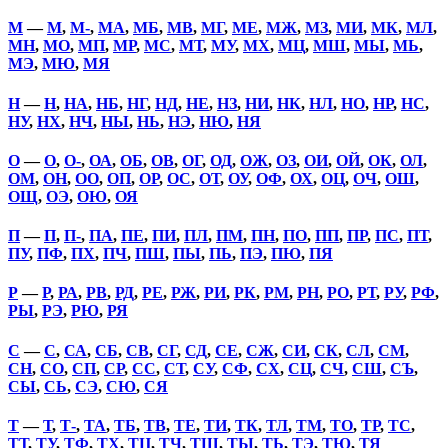
М
—
М
,
М-
,
МА
,
МБ
,
МВ
,
МГ
,
МЕ
,
МЖ
,
МЗ
,
МИ
,
МК
,
МЛ
,
МН
,
МО
,
МП
,
МР
,
МС
,
МТ
,
МУ
,
МХ
,
МЦ
,
МШ
,
МЫ
,
МЬ
,
МЭ
,
МЮ
,
МЯ
Н
—
Н
,
НА
,
НБ
,
НГ
,
НД
,
НЕ
,
НЗ
,
НИ
,
НК
,
НЛ
,
НО
,
НР
,
НС
,
НУ
,
НХ
,
НЧ
,
НЫ
,
НЬ
,
НЭ
,
НЮ
,
НЯ
О
—
О
,
О-
,
ОА
,
ОБ
,
ОВ
,
ОГ
,
ОД
,
ОЖ
,
ОЗ
,
ОИ
,
ОЙ
,
ОК
,
ОЛ
,
ОМ
,
ОН
,
ОО
,
ОП
,
ОР
,
ОС
,
ОТ
,
ОУ
,
ОФ
,
ОХ
,
ОЦ
,
ОЧ
,
ОШ
,
ОЩ
,
ОЭ
,
ОЮ
,
ОЯ
П
—
П
,
П-
,
ПА
,
ПЕ
,
ПИ
,
ПЛ
,
ПМ
,
ПН
,
ПО
,
ПП
,
ПР
,
ПС
,
ПТ
,
ПУ
,
ПФ
,
ПХ
,
ПЧ
,
ПШ
,
ПЫ
,
ПЬ
,
ПЭ
,
ПЮ
,
ПЯ
Р
—
Р
,
РА
,
РВ
,
РД
,
РЕ
,
РЖ
,
РИ
,
РК
,
РМ
,
РН
,
РО
,
РТ
,
РУ
,
РФ
,
РЫ
,
РЭ
,
РЮ
,
РЯ
С
—
С
,
СА
,
СБ
,
СВ
,
СГ
,
СД
,
СЕ
,
СЖ
,
СИ
,
СК
,
СЛ
,
СМ
,
СН
,
СО
,
СП
,
СР
,
СС
,
СТ
,
СУ
,
СФ
,
СХ
,
СЦ
,
СЧ
,
СШ
,
СЪ
,
СЫ
,
СЬ
,
СЭ
,
СЮ
,
СЯ
Т
—
Т
,
Т-
,
ТА
,
ТБ
,
ТВ
,
ТЕ
,
ТИ
,
ТК
,
ТЛ
,
ТМ
,
ТО
,
ТР
,
ТС
,
ТТ
,
ТУ
,
ТФ
,
ТХ
,
ТЦ
,
ТЧ
,
ТШ
,
ТЫ
,
ТЬ
,
ТЭ
,
ТЮ
,
ТЯ