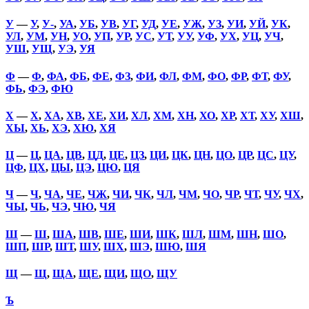
У
—
У
,
У-
,
УА
,
УБ
,
УВ
,
УГ
,
УД
,
УЕ
,
УЖ
,
УЗ
,
УИ
,
УЙ
,
УК
,
УЛ
,
УМ
,
УН
,
УО
,
УП
,
УР
,
УС
,
УТ
,
УУ
,
УФ
,
УХ
,
УЦ
,
УЧ
,
УШ
,
УЩ
,
УЭ
,
УЯ
Ф
—
Ф
,
ФА
,
ФБ
,
ФЕ
,
ФЗ
,
ФИ
,
ФЛ
,
ФМ
,
ФО
,
ФР
,
ФТ
,
ФУ
,
ФЬ
,
ФЭ
,
ФЮ
Х
—
Х
,
ХА
,
ХВ
,
ХЕ
,
ХИ
,
ХЛ
,
ХМ
,
ХН
,
ХО
,
ХР
,
ХТ
,
ХУ
,
ХШ
,
ХЫ
,
ХЬ
,
ХЭ
,
ХЮ
,
ХЯ
Ц
—
Ц
,
ЦА
,
ЦВ
,
ЦД
,
ЦЕ
,
ЦЗ
,
ЦИ
,
ЦК
,
ЦН
,
ЦО
,
ЦР
,
ЦС
,
ЦУ
,
ЦФ
,
ЦХ
,
ЦЫ
,
ЦЭ
,
ЦЮ
,
ЦЯ
Ч
—
Ч
,
ЧА
,
ЧЕ
,
ЧЖ
,
ЧИ
,
ЧК
,
ЧЛ
,
ЧМ
,
ЧО
,
ЧР
,
ЧТ
,
ЧУ
,
ЧХ
,
ЧЫ
,
ЧЬ
,
ЧЭ
,
ЧЮ
,
ЧЯ
Ш
—
Ш
,
ША
,
ШВ
,
ШЕ
,
ШИ
,
ШК
,
ШЛ
,
ШМ
,
ШН
,
ШО
,
ШП
,
ШР
,
ШТ
,
ШУ
,
ШХ
,
ШЭ
,
ШЮ
,
ШЯ
Щ
—
Щ
,
ЩА
,
ЩЕ
,
ЩИ
,
ЩО
,
ЩУ
Ъ