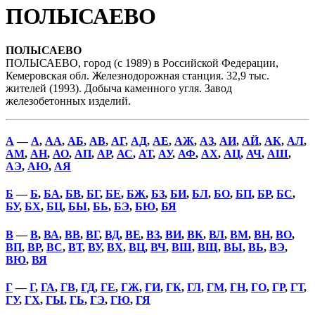
ПОЛЫСАЕВО
ПОЛЫСАЕВО
ПОЛЫСАЕВО, город (с 1989) в Российской Федерации,
Кемеровская обл. Железнодорожная станция. 32,9 тыс.
жителей (1993). Добыча каменного угля. Завод
железобетонных изделий.
А
—
А
,
АА
,
АБ
,
АВ
,
АГ
,
АД
,
АЕ
,
АЖ
,
АЗ
,
АИ
,
АЙ
,
АК
,
АЛ
,
АМ
,
АН
,
АО
,
АП
,
АР
,
АС
,
АТ
,
АУ
,
АФ
,
АХ
,
АЦ
,
АЧ
,
АШ
,
АЭ
,
АЮ
,
АЯ
Б
—
Б
,
БА
,
БВ
,
БГ
,
БЕ
,
БЖ
,
БЗ
,
БИ
,
БЛ
,
БО
,
БП
,
БР
,
БС
,
БУ
,
БХ
,
БЦ
,
БЫ
,
БЬ
,
БЭ
,
БЮ
,
БЯ
В
—
В
,
ВА
,
ВВ
,
ВГ
,
ВД
,
ВЕ
,
ВЗ
,
ВИ
,
ВК
,
ВЛ
,
ВМ
,
ВН
,
ВО
,
ВП
,
ВР
,
ВС
,
ВТ
,
ВУ
,
ВХ
,
ВЦ
,
ВЧ
,
ВШ
,
ВЩ
,
ВЫ
,
ВЬ
,
ВЭ
,
ВЮ
,
ВЯ
Г
—
Г
,
ГА
,
ГВ
,
ГД
,
ГЕ
,
ГЖ
,
ГИ
,
ГК
,
ГЛ
,
ГМ
,
ГН
,
ГО
,
ГР
,
ГТ
,
ГУ
,
ГХ
,
ГЫ
,
ГЬ
,
ГЭ
,
ГЮ
,
ГЯ