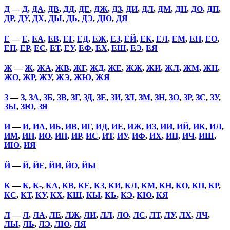
Д
—
Д
,
ДА
,
ДВ
,
ДД
,
ДЕ
,
ДЖ
,
ДЗ
,
ДИ
,
ДЛ
,
ДМ
,
ДН
,
ДО
,
ДП
,
ДР
,
ДУ
,
ДХ
,
ДЫ
,
ДЬ
,
ДЭ
,
ДЮ
,
ДЯ
Е
—
Е
,
ЕА
,
ЕВ
,
ЕГ
,
ЕД
,
ЕЖ
,
ЕЗ
,
ЕЙ
,
ЕК
,
ЕЛ
,
ЕМ
,
ЕН
,
ЕО
,
ЕП
,
ЕР
,
ЕС
,
ЕТ
,
ЕУ
,
ЕФ
,
ЕХ
,
ЕШ
,
ЕЭ
,
ЕЯ
Ж
—
Ж
,
ЖА
,
ЖВ
,
ЖГ
,
ЖД
,
ЖЕ
,
ЖЖ
,
ЖИ
,
ЖЛ
,
ЖМ
,
ЖН
,
ЖО
,
ЖР
,
ЖУ
,
ЖЭ
,
ЖЮ
,
ЖЯ
З
—
З
,
ЗА
,
ЗБ
,
ЗВ
,
ЗГ
,
ЗД
,
ЗЕ
,
ЗИ
,
ЗЛ
,
ЗМ
,
ЗН
,
ЗО
,
ЗР
,
ЗС
,
ЗУ
,
ЗЫ
,
ЗЮ
,
ЗЯ
И
—
И
,
ИА
,
ИБ
,
ИВ
,
ИГ
,
ИД
,
ИЕ
,
ИЖ
,
ИЗ
,
ИИ
,
ИЙ
,
ИК
,
ИЛ
,
ИМ
,
ИН
,
ИО
,
ИП
,
ИР
,
ИС
,
ИТ
,
ИУ
,
ИФ
,
ИХ
,
ИЦ
,
ИЧ
,
ИШ
,
ИЮ
,
ИЯ
Й
—
Й
,
ЙЕ
,
ЙИ
,
ЙО
,
ЙЫ
К
—
К
,
К-
,
КА
,
КВ
,
КЕ
,
КЗ
,
КИ
,
КЛ
,
КМ
,
КН
,
КО
,
КП
,
КР
,
КС
,
КТ
,
КУ
,
КХ
,
КШ
,
КЫ
,
КЬ
,
КЭ
,
КЮ
,
КЯ
Л
—
Л
,
ЛА
,
ЛЕ
,
ЛЖ
,
ЛИ
,
ЛЛ
,
ЛО
,
ЛС
,
ЛТ
,
ЛУ
,
ЛХ
,
ЛЧ
,
ЛЫ
,
ЛЬ
,
ЛЭ
,
ЛЮ
,
ЛЯ