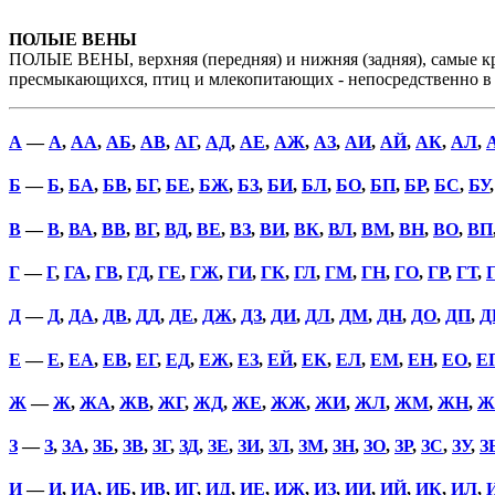
ПОЛЫЕ ВЕНЫ
ПОЛЫЕ ВЕНЫ, верхняя (передняя) и нижняя (задняя), самые к
пресмыкающихся, птиц и млекопитающих - непосредственно в 
А
—
А
,
АА
,
АБ
,
АВ
,
АГ
,
АД
,
АЕ
,
АЖ
,
АЗ
,
АИ
,
АЙ
,
АК
,
АЛ
,
Б
—
Б
,
БА
,
БВ
,
БГ
,
БЕ
,
БЖ
,
БЗ
,
БИ
,
БЛ
,
БО
,
БП
,
БР
,
БС
,
БУ
В
—
В
,
ВА
,
ВВ
,
ВГ
,
ВД
,
ВЕ
,
ВЗ
,
ВИ
,
ВК
,
ВЛ
,
ВМ
,
ВН
,
ВО
,
ВП
Г
—
Г
,
ГА
,
ГВ
,
ГД
,
ГЕ
,
ГЖ
,
ГИ
,
ГК
,
ГЛ
,
ГМ
,
ГН
,
ГО
,
ГР
,
ГТ
,
Д
—
Д
,
ДА
,
ДВ
,
ДД
,
ДЕ
,
ДЖ
,
ДЗ
,
ДИ
,
ДЛ
,
ДМ
,
ДН
,
ДО
,
ДП
,
Д
Е
—
Е
,
ЕА
,
ЕВ
,
ЕГ
,
ЕД
,
ЕЖ
,
ЕЗ
,
ЕЙ
,
ЕК
,
ЕЛ
,
ЕМ
,
ЕН
,
ЕО
,
Е
Ж
—
Ж
,
ЖА
,
ЖВ
,
ЖГ
,
ЖД
,
ЖЕ
,
ЖЖ
,
ЖИ
,
ЖЛ
,
ЖМ
,
ЖН
,
Ж
З
—
З
,
ЗА
,
ЗБ
,
ЗВ
,
ЗГ
,
ЗД
,
ЗЕ
,
ЗИ
,
ЗЛ
,
ЗМ
,
ЗН
,
ЗО
,
ЗР
,
ЗС
,
ЗУ
,
З
И
—
И
,
ИА
,
ИБ
,
ИВ
,
ИГ
,
ИД
,
ИЕ
,
ИЖ
,
ИЗ
,
ИИ
,
ИЙ
,
ИК
,
ИЛ
,