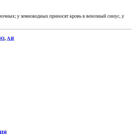
очных; у земноводных приносят кровь в венозный синус, у
Ю
,
АЯ
ИЯ