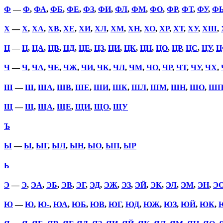
Ф
—
Ф
,
ФА
,
ФБ
,
ФЕ
,
ФЗ
,
ФИ
,
ФЛ
,
ФМ
,
ФО
,
ФР
,
ФТ
,
ФУ
,
Ф
Х
—
Х
,
ХА
,
ХВ
,
ХЕ
,
ХИ
,
ХЛ
,
ХМ
,
ХН
,
ХО
,
ХР
,
ХТ
,
ХУ
,
ХШ
,
Ц
—
Ц
,
ЦА
,
ЦВ
,
ЦД
,
ЦЕ
,
ЦЗ
,
ЦИ
,
ЦК
,
ЦН
,
ЦО
,
ЦР
,
ЦС
,
ЦУ
,
Ц
Ч
—
Ч
,
ЧА
,
ЧЕ
,
ЧЖ
,
ЧИ
,
ЧК
,
ЧЛ
,
ЧМ
,
ЧО
,
ЧР
,
ЧТ
,
ЧУ
,
ЧХ
,
Ш
—
Ш
,
ША
,
ШВ
,
ШЕ
,
ШИ
,
ШК
,
ШЛ
,
ШМ
,
ШН
,
ШО
,
Ш
Щ
—
Щ
,
ЩА
,
ЩЕ
,
ЩИ
,
ЩО
,
ЩУ
Ъ
Ы
—
Ы
,
ЫГ
,
ЫЛ
,
ЫН
,
ЫО
,
ЫП
,
ЫР
Ь
Э
—
Э
,
ЭА
,
ЭБ
,
ЭВ
,
ЭГ
,
ЭД
,
ЭЖ
,
ЭЗ
,
ЭЙ
,
ЭК
,
ЭЛ
,
ЭМ
,
ЭН
,
Э
Ю
—
Ю
,
Ю-
,
ЮА
,
ЮБ
,
ЮВ
,
ЮГ
,
ЮД
,
ЮЖ
,
ЮЗ
,
ЮЙ
,
ЮК
,