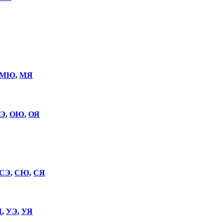
МЮ
,
МЯ
Э
,
ОЮ
,
ОЯ
СЭ
,
СЮ
,
СЯ
Щ
,
УЭ
,
УЯ