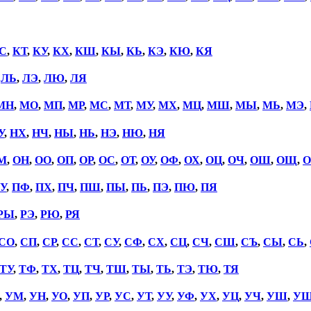
С
,
КТ
,
КУ
,
КХ
,
КШ
,
КЫ
,
КЬ
,
КЭ
,
КЮ
,
КЯ
,
ЛЬ
,
ЛЭ
,
ЛЮ
,
ЛЯ
МН
,
МО
,
МП
,
МР
,
МС
,
МТ
,
МУ
,
МХ
,
МЦ
,
МШ
,
МЫ
,
МЬ
,
МЭ
,
У
,
НХ
,
НЧ
,
НЫ
,
НЬ
,
НЭ
,
НЮ
,
НЯ
М
,
ОН
,
ОО
,
ОП
,
ОР
,
ОС
,
ОТ
,
ОУ
,
ОФ
,
ОХ
,
ОЦ
,
ОЧ
,
ОШ
,
ОЩ
,
О
У
,
ПФ
,
ПХ
,
ПЧ
,
ПШ
,
ПЫ
,
ПЬ
,
ПЭ
,
ПЮ
,
ПЯ
РЫ
,
РЭ
,
РЮ
,
РЯ
СО
,
СП
,
СР
,
СС
,
СТ
,
СУ
,
СФ
,
СХ
,
СЦ
,
СЧ
,
СШ
,
СЪ
,
СЫ
,
СЬ
,
ТУ
,
ТФ
,
ТХ
,
ТЦ
,
ТЧ
,
ТШ
,
ТЫ
,
ТЬ
,
ТЭ
,
ТЮ
,
ТЯ
,
УМ
,
УН
,
УО
,
УП
,
УР
,
УС
,
УТ
,
УУ
,
УФ
,
УХ
,
УЦ
,
УЧ
,
УШ
,
У