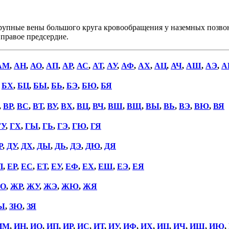
рупные вены большого круга кровообращения у наземных позвон
правое предсердие.
АМ
,
АН
,
АО
,
АП
,
АР
,
АС
,
АТ
,
АУ
,
АФ
,
АХ
,
АЦ
,
АЧ
,
АШ
,
АЭ
,
А
,
БХ
,
БЦ
,
БЫ
,
БЬ
,
БЭ
,
БЮ
,
БЯ
,
ВР
,
ВС
,
ВТ
,
ВУ
,
ВХ
,
ВЦ
,
ВЧ
,
ВШ
,
ВЩ
,
ВЫ
,
ВЬ
,
ВЭ
,
ВЮ
,
ВЯ
ГУ
,
ГХ
,
ГЫ
,
ГЬ
,
ГЭ
,
ГЮ
,
ГЯ
Р
,
ДУ
,
ДХ
,
ДЫ
,
ДЬ
,
ДЭ
,
ДЮ
,
ДЯ
П
,
ЕР
,
ЕС
,
ЕТ
,
ЕУ
,
ЕФ
,
ЕХ
,
ЕШ
,
ЕЭ
,
ЕЯ
О
,
ЖР
,
ЖУ
,
ЖЭ
,
ЖЮ
,
ЖЯ
Ы
,
ЗЮ
,
ЗЯ
ИМ
,
ИН
,
ИО
,
ИП
,
ИР
,
ИС
,
ИТ
,
ИУ
,
ИФ
,
ИХ
,
ИЦ
,
ИЧ
,
ИШ
,
ИЮ
,