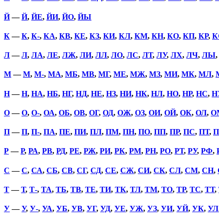
Й
—
Й
,
ЙЕ
,
ЙИ
,
ЙО
,
ЙЫ
К
—
К
,
К-
,
КА
,
КВ
,
КЕ
,
КЗ
,
КИ
,
КЛ
,
КМ
,
КН
,
КО
,
КП
,
КР
,
К
Л
—
Л
,
ЛА
,
ЛЕ
,
ЛЖ
,
ЛИ
,
ЛЛ
,
ЛО
,
ЛС
,
ЛТ
,
ЛУ
,
ЛХ
,
ЛЧ
,
ЛЫ
М
—
М
,
М-
,
МА
,
МБ
,
МВ
,
МГ
,
МЕ
,
МЖ
,
МЗ
,
МИ
,
МК
,
МЛ
,
Н
—
Н
,
НА
,
НБ
,
НГ
,
НД
,
НЕ
,
НЗ
,
НИ
,
НК
,
НЛ
,
НО
,
НР
,
НС
,
Н
О
—
О
,
О-
,
ОА
,
ОБ
,
ОВ
,
ОГ
,
ОД
,
ОЖ
,
ОЗ
,
ОИ
,
ОЙ
,
ОК
,
ОЛ
,
О
П
—
П
,
П-
,
ПА
,
ПЕ
,
ПИ
,
ПЛ
,
ПМ
,
ПН
,
ПО
,
ПП
,
ПР
,
ПС
,
ПТ
,
П
Р
—
Р
,
РА
,
РВ
,
РД
,
РЕ
,
РЖ
,
РИ
,
РК
,
РМ
,
РН
,
РО
,
РТ
,
РУ
,
РФ
,
С
—
С
,
СА
,
СБ
,
СВ
,
СГ
,
СД
,
СЕ
,
СЖ
,
СИ
,
СК
,
СЛ
,
СМ
,
СН
,
Т
—
Т
,
Т-
,
ТА
,
ТБ
,
ТВ
,
ТЕ
,
ТИ
,
ТК
,
ТЛ
,
ТМ
,
ТО
,
ТР
,
ТС
,
ТТ
,
У
—
У
,
У-
,
УА
,
УБ
,
УВ
,
УГ
,
УД
,
УЕ
,
УЖ
,
УЗ
,
УИ
,
УЙ
,
УК
,
УЛ