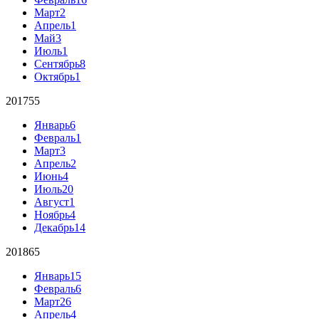
Март
2
Апрель
1
Май
3
Июль
1
Сентябрь
8
Октябрь
1
2017
55
Январь
6
Февраль
1
Март
3
Апрель
2
Июнь
4
Июль
20
Август
1
Ноябрь
4
Декабрь
14
2018
65
Январь
15
Февраль
6
Март
26
Апрель
4