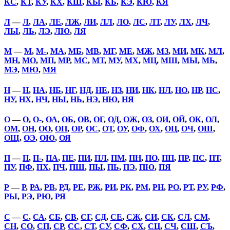
КС
,
КТ
,
КУ
,
КХ
,
КШ
,
КЫ
,
КЬ
,
КЭ
,
КЮ
,
КЯ
Л
—
Л
,
ЛА
,
ЛЕ
,
ЛЖ
,
ЛИ
,
ЛЛ
,
ЛО
,
ЛС
,
ЛТ
,
ЛУ
,
ЛХ
,
ЛЧ
,
ЛЫ
,
ЛЬ
,
ЛЭ
,
ЛЮ
,
ЛЯ
М
—
М
,
М-
,
МА
,
МБ
,
МВ
,
МГ
,
МЕ
,
МЖ
,
МЗ
,
МИ
,
МК
,
МЛ
,
МН
,
МО
,
МП
,
МР
,
МС
,
МТ
,
МУ
,
МХ
,
МЦ
,
МШ
,
МЫ
,
МЬ
,
МЭ
,
МЮ
,
МЯ
Н
—
Н
,
НА
,
НБ
,
НГ
,
НД
,
НЕ
,
НЗ
,
НИ
,
НК
,
НЛ
,
НО
,
НР
,
НС
,
НУ
,
НХ
,
НЧ
,
НЫ
,
НЬ
,
НЭ
,
НЮ
,
НЯ
О
—
О
,
О-
,
ОА
,
ОБ
,
ОВ
,
ОГ
,
ОД
,
ОЖ
,
ОЗ
,
ОИ
,
ОЙ
,
ОК
,
ОЛ
,
ОМ
,
ОН
,
ОО
,
ОП
,
ОР
,
ОС
,
ОТ
,
ОУ
,
ОФ
,
ОХ
,
ОЦ
,
ОЧ
,
ОШ
,
ОЩ
,
ОЭ
,
ОЮ
,
ОЯ
П
—
П
,
П-
,
ПА
,
ПЕ
,
ПИ
,
ПЛ
,
ПМ
,
ПН
,
ПО
,
ПП
,
ПР
,
ПС
,
ПТ
,
ПУ
,
ПФ
,
ПХ
,
ПЧ
,
ПШ
,
ПЫ
,
ПЬ
,
ПЭ
,
ПЮ
,
ПЯ
Р
—
Р
,
РА
,
РВ
,
РД
,
РЕ
,
РЖ
,
РИ
,
РК
,
РМ
,
РН
,
РО
,
РТ
,
РУ
,
РФ
,
РЫ
,
РЭ
,
РЮ
,
РЯ
С
—
С
,
СА
,
СБ
,
СВ
,
СГ
,
СД
,
СЕ
,
СЖ
,
СИ
,
СК
,
СЛ
,
СМ
,
СН
,
СО
,
СП
,
СР
,
СС
,
СТ
,
СУ
,
СФ
,
СХ
,
СЦ
,
СЧ
,
СШ
,
СЪ
,