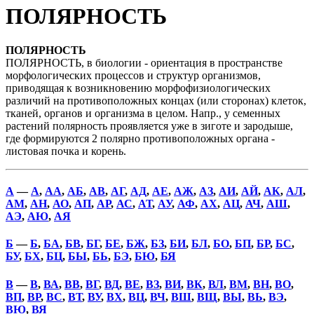
ПОЛЯРНОСТЬ
ПОЛЯРНОСТЬ
ПОЛЯРНОСТЬ, в биологии - ориентация в пространстве
морфологических процессов и структур организмов,
приводящая к возникновению морфофизиологических
различий на противоположных концах (или сторонах) клеток,
тканей, органов и организма в целом. Напр., у семенных
растений полярность проявляется уже в зиготе и зародыше,
где формируются 2 полярно противоположных органа -
листовая почка и корень.
А
—
А
,
АА
,
АБ
,
АВ
,
АГ
,
АД
,
АЕ
,
АЖ
,
АЗ
,
АИ
,
АЙ
,
АК
,
АЛ
,
АМ
,
АН
,
АО
,
АП
,
АР
,
АС
,
АТ
,
АУ
,
АФ
,
АХ
,
АЦ
,
АЧ
,
АШ
,
АЭ
,
АЮ
,
АЯ
Б
—
Б
,
БА
,
БВ
,
БГ
,
БЕ
,
БЖ
,
БЗ
,
БИ
,
БЛ
,
БО
,
БП
,
БР
,
БС
,
БУ
,
БХ
,
БЦ
,
БЫ
,
БЬ
,
БЭ
,
БЮ
,
БЯ
В
—
В
,
ВА
,
ВВ
,
ВГ
,
ВД
,
ВЕ
,
ВЗ
,
ВИ
,
ВК
,
ВЛ
,
ВМ
,
ВН
,
ВО
,
ВП
,
ВР
,
ВС
,
ВТ
,
ВУ
,
ВХ
,
ВЦ
,
ВЧ
,
ВШ
,
ВЩ
,
ВЫ
,
ВЬ
,
ВЭ
,
ВЮ
,
ВЯ