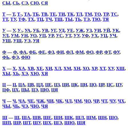
СЫ
,
СЬ
,
СЭ
,
СЮ
,
СЯ
Т
—
Т
,
Т-
,
ТА
,
ТБ
,
ТВ
,
ТЕ
,
ТИ
,
ТК
,
ТЛ
,
ТМ
,
ТО
,
ТР
,
ТС
,
ТТ
,
ТУ
,
ТФ
,
ТХ
,
ТЦ
,
ТЧ
,
ТШ
,
ТЫ
,
ТЬ
,
ТЭ
,
ТЮ
,
ТЯ
У
—
У
,
У-
,
УА
,
УБ
,
УВ
,
УГ
,
УД
,
УЕ
,
УЖ
,
УЗ
,
УИ
,
УЙ
,
УК
,
УЛ
,
УМ
,
УН
,
УО
,
УП
,
УР
,
УС
,
УТ
,
УУ
,
УФ
,
УХ
,
УЦ
,
УЧ
,
УШ
,
УЩ
,
УЭ
,
УЯ
Ф
—
Ф
,
ФА
,
ФБ
,
ФЕ
,
ФЗ
,
ФИ
,
ФЛ
,
ФМ
,
ФО
,
ФР
,
ФТ
,
ФУ
,
ФЬ
,
ФЭ
,
ФЮ
Х
—
Х
,
ХА
,
ХВ
,
ХЕ
,
ХИ
,
ХЛ
,
ХМ
,
ХН
,
ХО
,
ХР
,
ХТ
,
ХУ
,
ХШ
,
ХЫ
,
ХЬ
,
ХЭ
,
ХЮ
,
ХЯ
Ц
—
Ц
,
ЦА
,
ЦВ
,
ЦД
,
ЦЕ
,
ЦЗ
,
ЦИ
,
ЦК
,
ЦН
,
ЦО
,
ЦР
,
ЦС
,
ЦУ
,
ЦФ
,
ЦХ
,
ЦЫ
,
ЦЭ
,
ЦЮ
,
ЦЯ
Ч
—
Ч
,
ЧА
,
ЧЕ
,
ЧЖ
,
ЧИ
,
ЧК
,
ЧЛ
,
ЧМ
,
ЧО
,
ЧР
,
ЧТ
,
ЧУ
,
ЧХ
,
ЧЫ
,
ЧЬ
,
ЧЭ
,
ЧЮ
,
ЧЯ
Ш
—
Ш
,
ША
,
ШВ
,
ШЕ
,
ШИ
,
ШК
,
ШЛ
,
ШМ
,
ШН
,
ШО
,
ШП
,
ШР
,
ШТ
,
ШУ
,
ШХ
,
ШЭ
,
ШЮ
,
ШЯ