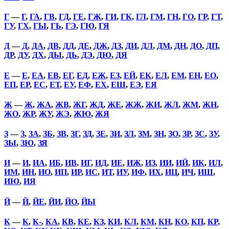
Г
—
Г
,
ГА
,
ГВ
,
ГД
,
ГЕ
,
ГЖ
,
ГИ
,
ГК
,
ГЛ
,
ГМ
,
ГН
,
ГО
,
ГР
,
ГТ
,
ГУ
,
ГХ
,
ГЫ
,
ГЬ
,
ГЭ
,
ГЮ
,
ГЯ
Д
—
Д
,
ДА
,
ДВ
,
ДД
,
ДЕ
,
ДЖ
,
ДЗ
,
ДИ
,
ДЛ
,
ДМ
,
ДН
,
ДО
,
ДП
,
ДР
,
ДУ
,
ДХ
,
ДЫ
,
ДЬ
,
ДЭ
,
ДЮ
,
ДЯ
Е
—
Е
,
ЕА
,
ЕВ
,
ЕГ
,
ЕД
,
ЕЖ
,
ЕЗ
,
ЕЙ
,
ЕК
,
ЕЛ
,
ЕМ
,
ЕН
,
ЕО
,
ЕП
,
ЕР
,
ЕС
,
ЕТ
,
ЕУ
,
ЕФ
,
ЕХ
,
ЕШ
,
ЕЭ
,
ЕЯ
Ж
—
Ж
,
ЖА
,
ЖВ
,
ЖГ
,
ЖД
,
ЖЕ
,
ЖЖ
,
ЖИ
,
ЖЛ
,
ЖМ
,
ЖН
,
ЖО
,
ЖР
,
ЖУ
,
ЖЭ
,
ЖЮ
,
ЖЯ
З
—
З
,
ЗА
,
ЗБ
,
ЗВ
,
ЗГ
,
ЗД
,
ЗЕ
,
ЗИ
,
ЗЛ
,
ЗМ
,
ЗН
,
ЗО
,
ЗР
,
ЗС
,
ЗУ
,
ЗЫ
,
ЗЮ
,
ЗЯ
И
—
И
,
ИА
,
ИБ
,
ИВ
,
ИГ
,
ИД
,
ИЕ
,
ИЖ
,
ИЗ
,
ИИ
,
ИЙ
,
ИК
,
ИЛ
,
ИМ
,
ИН
,
ИО
,
ИП
,
ИР
,
ИС
,
ИТ
,
ИУ
,
ИФ
,
ИХ
,
ИЦ
,
ИЧ
,
ИШ
,
ИЮ
,
ИЯ
Й
—
Й
,
ЙЕ
,
ЙИ
,
ЙО
,
ЙЫ
К
—
К
,
К-
,
КА
,
КВ
,
КЕ
,
КЗ
,
КИ
,
КЛ
,
КМ
,
КН
,
КО
,
КП
,
КР
,