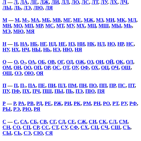
Л
—
Л
,
ЛА
,
ЛЕ
,
ЛЖ
,
ЛИ
,
ЛЛ
,
ЛО
,
ЛС
,
ЛТ
,
ЛУ
,
ЛХ
,
ЛЧ
,
ЛЫ
,
ЛЬ
,
ЛЭ
,
ЛЮ
,
ЛЯ
М
—
М
,
М-
,
МА
,
МБ
,
МВ
,
МГ
,
МЕ
,
МЖ
,
МЗ
,
МИ
,
МК
,
МЛ
,
МН
,
МО
,
МП
,
МР
,
МС
,
МТ
,
МУ
,
МХ
,
МЦ
,
МШ
,
МЫ
,
МЬ
,
МЭ
,
МЮ
,
МЯ
Н
—
Н
,
НА
,
НБ
,
НГ
,
НД
,
НЕ
,
НЗ
,
НИ
,
НК
,
НЛ
,
НО
,
НР
,
НС
,
НУ
,
НХ
,
НЧ
,
НЫ
,
НЬ
,
НЭ
,
НЮ
,
НЯ
О
—
О
,
О-
,
ОА
,
ОБ
,
ОВ
,
ОГ
,
ОД
,
ОЖ
,
ОЗ
,
ОИ
,
ОЙ
,
ОК
,
ОЛ
,
ОМ
,
ОН
,
ОО
,
ОП
,
ОР
,
ОС
,
ОТ
,
ОУ
,
ОФ
,
ОХ
,
ОЦ
,
ОЧ
,
ОШ
,
ОЩ
,
ОЭ
,
ОЮ
,
ОЯ
П
—
П
,
П-
,
ПА
,
ПЕ
,
ПИ
,
ПЛ
,
ПМ
,
ПН
,
ПО
,
ПП
,
ПР
,
ПС
,
ПТ
,
ПУ
,
ПФ
,
ПХ
,
ПЧ
,
ПШ
,
ПЫ
,
ПЬ
,
ПЭ
,
ПЮ
,
ПЯ
Р
—
Р
,
РА
,
РВ
,
РД
,
РЕ
,
РЖ
,
РИ
,
РК
,
РМ
,
РН
,
РО
,
РТ
,
РУ
,
РФ
,
РЫ
,
РЭ
,
РЮ
,
РЯ
С
—
С
,
СА
,
СБ
,
СВ
,
СГ
,
СД
,
СЕ
,
СЖ
,
СИ
,
СК
,
СЛ
,
СМ
,
СН
,
СО
,
СП
,
СР
,
СС
,
СТ
,
СУ
,
СФ
,
СХ
,
СЦ
,
СЧ
,
СШ
,
СЪ
,
СЫ
,
СЬ
,
СЭ
,
СЮ
,
СЯ