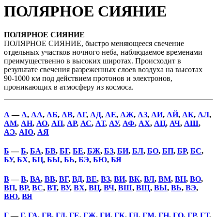
ПОЛЯРНОЕ СИЯНИЕ
ПОЛЯРНОЕ СИЯНИЕ
ПОЛЯРНОЕ СИЯНИЕ, быстро меняющееся свечение
отдельных участков ночного неба, наблюдаемое временами
преимущественно в высоких широтах. Происходит в
результате свечения разреженных слоев воздуха на высотах
90-1000 км под действием протонов и электронов,
проникающих в атмосферу из космоса.
А
—
А
,
АА
,
АБ
,
АВ
,
АГ
,
АД
,
АЕ
,
АЖ
,
АЗ
,
АИ
,
АЙ
,
АК
,
АЛ
,
АМ
,
АН
,
АО
,
АП
,
АР
,
АС
,
АТ
,
АУ
,
АФ
,
АХ
,
АЦ
,
АЧ
,
АШ
,
АЭ
,
АЮ
,
АЯ
Б
—
Б
,
БА
,
БВ
,
БГ
,
БЕ
,
БЖ
,
БЗ
,
БИ
,
БЛ
,
БО
,
БП
,
БР
,
БС
,
БУ
,
БХ
,
БЦ
,
БЫ
,
БЬ
,
БЭ
,
БЮ
,
БЯ
В
—
В
,
ВА
,
ВВ
,
ВГ
,
ВД
,
ВЕ
,
ВЗ
,
ВИ
,
ВК
,
ВЛ
,
ВМ
,
ВН
,
ВО
,
ВП
,
ВР
,
ВС
,
ВТ
,
ВУ
,
ВХ
,
ВЦ
,
ВЧ
,
ВШ
,
ВЩ
,
ВЫ
,
ВЬ
,
ВЭ
,
ВЮ
,
ВЯ
Г
—
Г
,
ГА
,
ГВ
,
ГД
,
ГЕ
,
ГЖ
,
ГИ
,
ГК
,
ГЛ
,
ГМ
,
ГН
,
ГО
,
ГР
,
ГТ
,