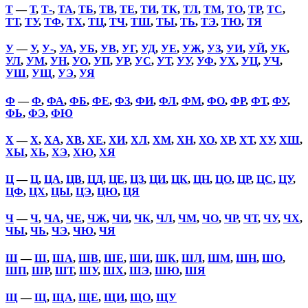
Т
—
Т
,
Т-
,
ТА
,
ТБ
,
ТВ
,
ТЕ
,
ТИ
,
ТК
,
ТЛ
,
ТМ
,
ТО
,
ТР
,
ТС
,
ТТ
,
ТУ
,
ТФ
,
ТХ
,
ТЦ
,
ТЧ
,
ТШ
,
ТЫ
,
ТЬ
,
ТЭ
,
ТЮ
,
ТЯ
У
—
У
,
У-
,
УА
,
УБ
,
УВ
,
УГ
,
УД
,
УЕ
,
УЖ
,
УЗ
,
УИ
,
УЙ
,
УК
,
УЛ
,
УМ
,
УН
,
УО
,
УП
,
УР
,
УС
,
УТ
,
УУ
,
УФ
,
УХ
,
УЦ
,
УЧ
,
УШ
,
УЩ
,
УЭ
,
УЯ
Ф
—
Ф
,
ФА
,
ФБ
,
ФЕ
,
ФЗ
,
ФИ
,
ФЛ
,
ФМ
,
ФО
,
ФР
,
ФТ
,
ФУ
,
ФЬ
,
ФЭ
,
ФЮ
Х
—
Х
,
ХА
,
ХВ
,
ХЕ
,
ХИ
,
ХЛ
,
ХМ
,
ХН
,
ХО
,
ХР
,
ХТ
,
ХУ
,
ХШ
,
ХЫ
,
ХЬ
,
ХЭ
,
ХЮ
,
ХЯ
Ц
—
Ц
,
ЦА
,
ЦВ
,
ЦД
,
ЦЕ
,
ЦЗ
,
ЦИ
,
ЦК
,
ЦН
,
ЦО
,
ЦР
,
ЦС
,
ЦУ
,
ЦФ
,
ЦХ
,
ЦЫ
,
ЦЭ
,
ЦЮ
,
ЦЯ
Ч
—
Ч
,
ЧА
,
ЧЕ
,
ЧЖ
,
ЧИ
,
ЧК
,
ЧЛ
,
ЧМ
,
ЧО
,
ЧР
,
ЧТ
,
ЧУ
,
ЧХ
,
ЧЫ
,
ЧЬ
,
ЧЭ
,
ЧЮ
,
ЧЯ
Ш
—
Ш
,
ША
,
ШВ
,
ШЕ
,
ШИ
,
ШК
,
ШЛ
,
ШМ
,
ШН
,
ШО
,
ШП
,
ШР
,
ШТ
,
ШУ
,
ШХ
,
ШЭ
,
ШЮ
,
ШЯ
Щ
—
Щ
,
ЩА
,
ЩЕ
,
ЩИ
,
ЩО
,
ЩУ