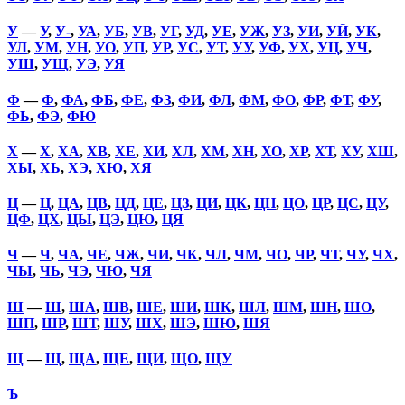
У
—
У
,
У-
,
УА
,
УБ
,
УВ
,
УГ
,
УД
,
УЕ
,
УЖ
,
УЗ
,
УИ
,
УЙ
,
УК
,
УЛ
,
УМ
,
УН
,
УО
,
УП
,
УР
,
УС
,
УТ
,
УУ
,
УФ
,
УХ
,
УЦ
,
УЧ
,
УШ
,
УЩ
,
УЭ
,
УЯ
Ф
—
Ф
,
ФА
,
ФБ
,
ФЕ
,
ФЗ
,
ФИ
,
ФЛ
,
ФМ
,
ФО
,
ФР
,
ФТ
,
ФУ
,
ФЬ
,
ФЭ
,
ФЮ
Х
—
Х
,
ХА
,
ХВ
,
ХЕ
,
ХИ
,
ХЛ
,
ХМ
,
ХН
,
ХО
,
ХР
,
ХТ
,
ХУ
,
ХШ
,
ХЫ
,
ХЬ
,
ХЭ
,
ХЮ
,
ХЯ
Ц
—
Ц
,
ЦА
,
ЦВ
,
ЦД
,
ЦЕ
,
ЦЗ
,
ЦИ
,
ЦК
,
ЦН
,
ЦО
,
ЦР
,
ЦС
,
ЦУ
,
ЦФ
,
ЦХ
,
ЦЫ
,
ЦЭ
,
ЦЮ
,
ЦЯ
Ч
—
Ч
,
ЧА
,
ЧЕ
,
ЧЖ
,
ЧИ
,
ЧК
,
ЧЛ
,
ЧМ
,
ЧО
,
ЧР
,
ЧТ
,
ЧУ
,
ЧХ
,
ЧЫ
,
ЧЬ
,
ЧЭ
,
ЧЮ
,
ЧЯ
Ш
—
Ш
,
ША
,
ШВ
,
ШЕ
,
ШИ
,
ШК
,
ШЛ
,
ШМ
,
ШН
,
ШО
,
ШП
,
ШР
,
ШТ
,
ШУ
,
ШХ
,
ШЭ
,
ШЮ
,
ШЯ
Щ
—
Щ
,
ЩА
,
ЩЕ
,
ЩИ
,
ЩО
,
ЩУ
Ъ