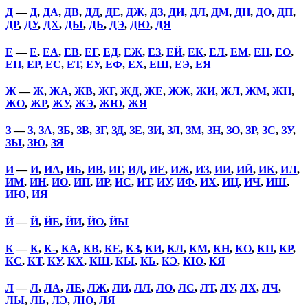
Д
—
Д
,
ДА
,
ДВ
,
ДД
,
ДЕ
,
ДЖ
,
ДЗ
,
ДИ
,
ДЛ
,
ДМ
,
ДН
,
ДО
,
ДП
,
ДР
,
ДУ
,
ДХ
,
ДЫ
,
ДЬ
,
ДЭ
,
ДЮ
,
ДЯ
Е
—
Е
,
ЕА
,
ЕВ
,
ЕГ
,
ЕД
,
ЕЖ
,
ЕЗ
,
ЕЙ
,
ЕК
,
ЕЛ
,
ЕМ
,
ЕН
,
ЕО
,
ЕП
,
ЕР
,
ЕС
,
ЕТ
,
ЕУ
,
ЕФ
,
ЕХ
,
ЕШ
,
ЕЭ
,
ЕЯ
Ж
—
Ж
,
ЖА
,
ЖВ
,
ЖГ
,
ЖД
,
ЖЕ
,
ЖЖ
,
ЖИ
,
ЖЛ
,
ЖМ
,
ЖН
,
ЖО
,
ЖР
,
ЖУ
,
ЖЭ
,
ЖЮ
,
ЖЯ
З
—
З
,
ЗА
,
ЗБ
,
ЗВ
,
ЗГ
,
ЗД
,
ЗЕ
,
ЗИ
,
ЗЛ
,
ЗМ
,
ЗН
,
ЗО
,
ЗР
,
ЗС
,
ЗУ
,
ЗЫ
,
ЗЮ
,
ЗЯ
И
—
И
,
ИА
,
ИБ
,
ИВ
,
ИГ
,
ИД
,
ИЕ
,
ИЖ
,
ИЗ
,
ИИ
,
ИЙ
,
ИК
,
ИЛ
,
ИМ
,
ИН
,
ИО
,
ИП
,
ИР
,
ИС
,
ИТ
,
ИУ
,
ИФ
,
ИХ
,
ИЦ
,
ИЧ
,
ИШ
,
ИЮ
,
ИЯ
Й
—
Й
,
ЙЕ
,
ЙИ
,
ЙО
,
ЙЫ
К
—
К
,
К-
,
КА
,
КВ
,
КЕ
,
КЗ
,
КИ
,
КЛ
,
КМ
,
КН
,
КО
,
КП
,
КР
,
КС
,
КТ
,
КУ
,
КХ
,
КШ
,
КЫ
,
КЬ
,
КЭ
,
КЮ
,
КЯ
Л
—
Л
,
ЛА
,
ЛЕ
,
ЛЖ
,
ЛИ
,
ЛЛ
,
ЛО
,
ЛС
,
ЛТ
,
ЛУ
,
ЛХ
,
ЛЧ
,
ЛЫ
,
ЛЬ
,
ЛЭ
,
ЛЮ
,
ЛЯ