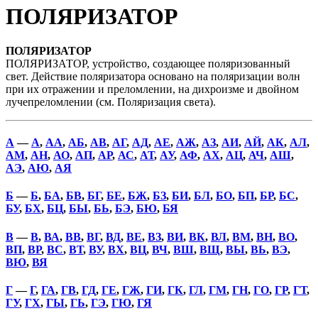
ПОЛЯРИЗАТОР
ПОЛЯРИЗАТОР
ПОЛЯРИЗАТОР, устройство, создающее поляризованный
свет. Действие поляризатора основано на поляризации волн
при их отражении и преломлении, на дихроизме и двойном
лучепреломлении (см. Поляризация света).
А
—
А
,
АА
,
АБ
,
АВ
,
АГ
,
АД
,
АЕ
,
АЖ
,
АЗ
,
АИ
,
АЙ
,
АК
,
АЛ
,
АМ
,
АН
,
АО
,
АП
,
АР
,
АС
,
АТ
,
АУ
,
АФ
,
АХ
,
АЦ
,
АЧ
,
АШ
,
АЭ
,
АЮ
,
АЯ
Б
—
Б
,
БА
,
БВ
,
БГ
,
БЕ
,
БЖ
,
БЗ
,
БИ
,
БЛ
,
БО
,
БП
,
БР
,
БС
,
БУ
,
БХ
,
БЦ
,
БЫ
,
БЬ
,
БЭ
,
БЮ
,
БЯ
В
—
В
,
ВА
,
ВВ
,
ВГ
,
ВД
,
ВЕ
,
ВЗ
,
ВИ
,
ВК
,
ВЛ
,
ВМ
,
ВН
,
ВО
,
ВП
,
ВР
,
ВС
,
ВТ
,
ВУ
,
ВХ
,
ВЦ
,
ВЧ
,
ВШ
,
ВЩ
,
ВЫ
,
ВЬ
,
ВЭ
,
ВЮ
,
ВЯ
Г
—
Г
,
ГА
,
ГВ
,
ГД
,
ГЕ
,
ГЖ
,
ГИ
,
ГК
,
ГЛ
,
ГМ
,
ГН
,
ГО
,
ГР
,
ГТ
,
ГУ
,
ГХ
,
ГЫ
,
ГЬ
,
ГЭ
,
ГЮ
,
ГЯ