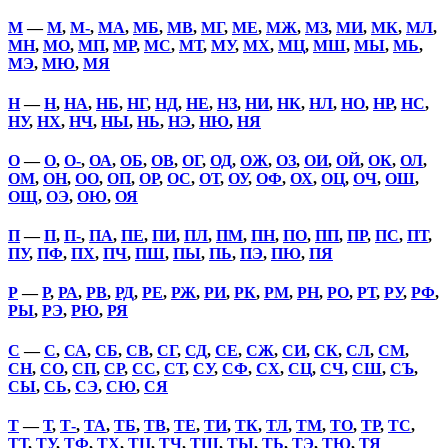
М
—
М
,
М-
,
МА
,
МБ
,
МВ
,
МГ
,
МЕ
,
МЖ
,
МЗ
,
МИ
,
МК
,
МЛ
,
МН
,
МО
,
МП
,
МР
,
МС
,
МТ
,
МУ
,
МХ
,
МЦ
,
МШ
,
МЫ
,
МЬ
,
МЭ
,
МЮ
,
МЯ
Н
—
Н
,
НА
,
НБ
,
НГ
,
НД
,
НЕ
,
НЗ
,
НИ
,
НК
,
НЛ
,
НО
,
НР
,
НС
,
НУ
,
НХ
,
НЧ
,
НЫ
,
НЬ
,
НЭ
,
НЮ
,
НЯ
О
—
О
,
О-
,
ОА
,
ОБ
,
ОВ
,
ОГ
,
ОД
,
ОЖ
,
ОЗ
,
ОИ
,
ОЙ
,
ОК
,
ОЛ
,
ОМ
,
ОН
,
ОО
,
ОП
,
ОР
,
ОС
,
ОТ
,
ОУ
,
ОФ
,
ОХ
,
ОЦ
,
ОЧ
,
ОШ
,
ОЩ
,
ОЭ
,
ОЮ
,
ОЯ
П
—
П
,
П-
,
ПА
,
ПЕ
,
ПИ
,
ПЛ
,
ПМ
,
ПН
,
ПО
,
ПП
,
ПР
,
ПС
,
ПТ
,
ПУ
,
ПФ
,
ПХ
,
ПЧ
,
ПШ
,
ПЫ
,
ПЬ
,
ПЭ
,
ПЮ
,
ПЯ
Р
—
Р
,
РА
,
РВ
,
РД
,
РЕ
,
РЖ
,
РИ
,
РК
,
РМ
,
РН
,
РО
,
РТ
,
РУ
,
РФ
,
РЫ
,
РЭ
,
РЮ
,
РЯ
С
—
С
,
СА
,
СБ
,
СВ
,
СГ
,
СД
,
СЕ
,
СЖ
,
СИ
,
СК
,
СЛ
,
СМ
,
СН
,
СО
,
СП
,
СР
,
СС
,
СТ
,
СУ
,
СФ
,
СХ
,
СЦ
,
СЧ
,
СШ
,
СЪ
,
СЫ
,
СЬ
,
СЭ
,
СЮ
,
СЯ
Т
—
Т
,
Т-
,
ТА
,
ТБ
,
ТВ
,
ТЕ
,
ТИ
,
ТК
,
ТЛ
,
ТМ
,
ТО
,
ТР
,
ТС
,
ТТ
,
ТУ
,
ТФ
,
ТХ
,
ТЦ
,
ТЧ
,
ТШ
,
ТЫ
,
ТЬ
,
ТЭ
,
ТЮ
,
ТЯ