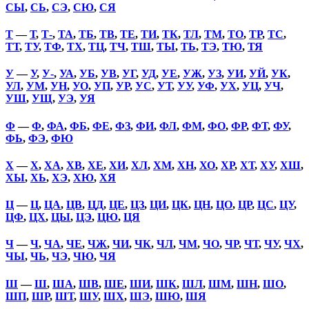
СЫ
,
СЬ
,
СЭ
,
СЮ
,
СЯ
Т
—
Т
,
Т-
,
ТА
,
ТБ
,
ТВ
,
ТЕ
,
ТИ
,
ТК
,
ТЛ
,
ТМ
,
ТО
,
ТР
,
ТС
,
ТТ
,
ТУ
,
ТФ
,
ТХ
,
ТЦ
,
ТЧ
,
ТШ
,
ТЫ
,
ТЬ
,
ТЭ
,
ТЮ
,
ТЯ
У
—
У
,
У-
,
УА
,
УБ
,
УВ
,
УГ
,
УД
,
УЕ
,
УЖ
,
УЗ
,
УИ
,
УЙ
,
УК
,
УЛ
,
УМ
,
УН
,
УО
,
УП
,
УР
,
УС
,
УТ
,
УУ
,
УФ
,
УХ
,
УЦ
,
УЧ
,
УШ
,
УЩ
,
УЭ
,
УЯ
Ф
—
Ф
,
ФА
,
ФБ
,
ФЕ
,
ФЗ
,
ФИ
,
ФЛ
,
ФМ
,
ФО
,
ФР
,
ФТ
,
ФУ
,
ФЬ
,
ФЭ
,
ФЮ
Х
—
Х
,
ХА
,
ХВ
,
ХЕ
,
ХИ
,
ХЛ
,
ХМ
,
ХН
,
ХО
,
ХР
,
ХТ
,
ХУ
,
ХШ
,
ХЫ
,
ХЬ
,
ХЭ
,
ХЮ
,
ХЯ
Ц
—
Ц
,
ЦА
,
ЦВ
,
ЦД
,
ЦЕ
,
ЦЗ
,
ЦИ
,
ЦК
,
ЦН
,
ЦО
,
ЦР
,
ЦС
,
ЦУ
,
ЦФ
,
ЦХ
,
ЦЫ
,
ЦЭ
,
ЦЮ
,
ЦЯ
Ч
—
Ч
,
ЧА
,
ЧЕ
,
ЧЖ
,
ЧИ
,
ЧК
,
ЧЛ
,
ЧМ
,
ЧО
,
ЧР
,
ЧТ
,
ЧУ
,
ЧХ
,
ЧЫ
,
ЧЬ
,
ЧЭ
,
ЧЮ
,
ЧЯ
Ш
—
Ш
,
ША
,
ШВ
,
ШЕ
,
ШИ
,
ШК
,
ШЛ
,
ШМ
,
ШН
,
ШО
,
ШП
,
ШР
,
ШТ
,
ШУ
,
ШХ
,
ШЭ
,
ШЮ
,
ШЯ