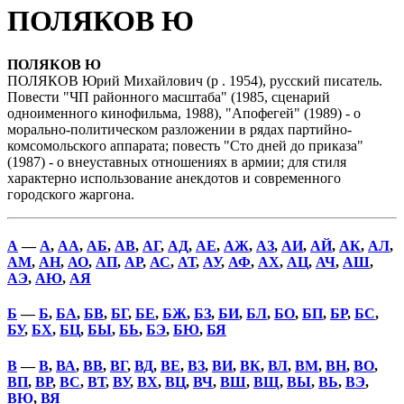
ПОЛЯКОВ Ю
ПОЛЯКОВ Ю
ПОЛЯКОВ Юрий Михайлович (р . 1954), русский писатель.
Повести "ЧП районного масштаба" (1985, сценарий
одноименного кинофильма, 1988), "Апофегей" (1989) - о
морально-политическом разложении в рядах партийно-
комсомольского аппарата; повесть "Сто дней до приказа"
(1987) - о внеуставных отношениях в армии; для стиля
характерно использование анекдотов и современного
городского жаргона.
А
—
А
,
АА
,
АБ
,
АВ
,
АГ
,
АД
,
АЕ
,
АЖ
,
АЗ
,
АИ
,
АЙ
,
АК
,
АЛ
,
АМ
,
АН
,
АО
,
АП
,
АР
,
АС
,
АТ
,
АУ
,
АФ
,
АХ
,
АЦ
,
АЧ
,
АШ
,
АЭ
,
АЮ
,
АЯ
Б
—
Б
,
БА
,
БВ
,
БГ
,
БЕ
,
БЖ
,
БЗ
,
БИ
,
БЛ
,
БО
,
БП
,
БР
,
БС
,
БУ
,
БХ
,
БЦ
,
БЫ
,
БЬ
,
БЭ
,
БЮ
,
БЯ
В
—
В
,
ВА
,
ВВ
,
ВГ
,
ВД
,
ВЕ
,
ВЗ
,
ВИ
,
ВК
,
ВЛ
,
ВМ
,
ВН
,
ВО
,
ВП
,
ВР
,
ВС
,
ВТ
,
ВУ
,
ВХ
,
ВЦ
,
ВЧ
,
ВШ
,
ВЩ
,
ВЫ
,
ВЬ
,
ВЭ
,
ВЮ
,
ВЯ