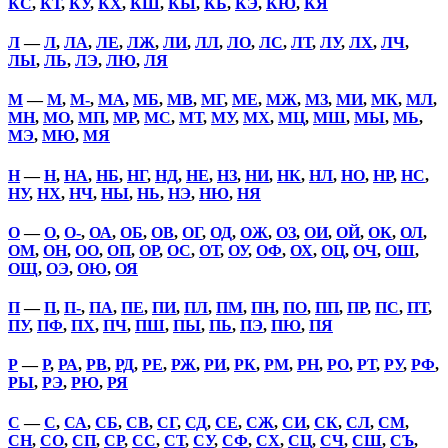
КС
,
КТ
,
КУ
,
КХ
,
КШ
,
КЫ
,
КЬ
,
КЭ
,
КЮ
,
КЯ
Л
—
Л
,
ЛА
,
ЛЕ
,
ЛЖ
,
ЛИ
,
ЛЛ
,
ЛО
,
ЛС
,
ЛТ
,
ЛУ
,
ЛХ
,
ЛЧ
,
ЛЫ
,
ЛЬ
,
ЛЭ
,
ЛЮ
,
ЛЯ
М
—
М
,
М-
,
МА
,
МБ
,
МВ
,
МГ
,
МЕ
,
МЖ
,
МЗ
,
МИ
,
МК
,
МЛ
,
МН
,
МО
,
МП
,
МР
,
МС
,
МТ
,
МУ
,
МХ
,
МЦ
,
МШ
,
МЫ
,
МЬ
,
МЭ
,
МЮ
,
МЯ
Н
—
Н
,
НА
,
НБ
,
НГ
,
НД
,
НЕ
,
НЗ
,
НИ
,
НК
,
НЛ
,
НО
,
НР
,
НС
,
НУ
,
НХ
,
НЧ
,
НЫ
,
НЬ
,
НЭ
,
НЮ
,
НЯ
О
—
О
,
О-
,
ОА
,
ОБ
,
ОВ
,
ОГ
,
ОД
,
ОЖ
,
ОЗ
,
ОИ
,
ОЙ
,
ОК
,
ОЛ
,
ОМ
,
ОН
,
ОО
,
ОП
,
ОР
,
ОС
,
ОТ
,
ОУ
,
ОФ
,
ОХ
,
ОЦ
,
ОЧ
,
ОШ
,
ОЩ
,
ОЭ
,
ОЮ
,
ОЯ
П
—
П
,
П-
,
ПА
,
ПЕ
,
ПИ
,
ПЛ
,
ПМ
,
ПН
,
ПО
,
ПП
,
ПР
,
ПС
,
ПТ
,
ПУ
,
ПФ
,
ПХ
,
ПЧ
,
ПШ
,
ПЫ
,
ПЬ
,
ПЭ
,
ПЮ
,
ПЯ
Р
—
Р
,
РА
,
РВ
,
РД
,
РЕ
,
РЖ
,
РИ
,
РК
,
РМ
,
РН
,
РО
,
РТ
,
РУ
,
РФ
,
РЫ
,
РЭ
,
РЮ
,
РЯ
С
—
С
,
СА
,
СБ
,
СВ
,
СГ
,
СД
,
СЕ
,
СЖ
,
СИ
,
СК
,
СЛ
,
СМ
,
СН
,
СО
,
СП
,
СР
,
СС
,
СТ
,
СУ
,
СФ
,
СХ
,
СЦ
,
СЧ
,
СШ
,
СЪ
,