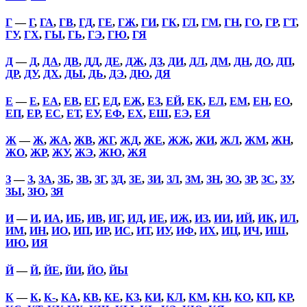
Г
—
Г
,
ГА
,
ГВ
,
ГД
,
ГЕ
,
ГЖ
,
ГИ
,
ГК
,
ГЛ
,
ГМ
,
ГН
,
ГО
,
ГР
,
ГТ
,
ГУ
,
ГХ
,
ГЫ
,
ГЬ
,
ГЭ
,
ГЮ
,
ГЯ
Д
—
Д
,
ДА
,
ДВ
,
ДД
,
ДЕ
,
ДЖ
,
ДЗ
,
ДИ
,
ДЛ
,
ДМ
,
ДН
,
ДО
,
ДП
,
ДР
,
ДУ
,
ДХ
,
ДЫ
,
ДЬ
,
ДЭ
,
ДЮ
,
ДЯ
Е
—
Е
,
ЕА
,
ЕВ
,
ЕГ
,
ЕД
,
ЕЖ
,
ЕЗ
,
ЕЙ
,
ЕК
,
ЕЛ
,
ЕМ
,
ЕН
,
ЕО
,
ЕП
,
ЕР
,
ЕС
,
ЕТ
,
ЕУ
,
ЕФ
,
ЕХ
,
ЕШ
,
ЕЭ
,
ЕЯ
Ж
—
Ж
,
ЖА
,
ЖВ
,
ЖГ
,
ЖД
,
ЖЕ
,
ЖЖ
,
ЖИ
,
ЖЛ
,
ЖМ
,
ЖН
,
ЖО
,
ЖР
,
ЖУ
,
ЖЭ
,
ЖЮ
,
ЖЯ
З
—
З
,
ЗА
,
ЗБ
,
ЗВ
,
ЗГ
,
ЗД
,
ЗЕ
,
ЗИ
,
ЗЛ
,
ЗМ
,
ЗН
,
ЗО
,
ЗР
,
ЗС
,
ЗУ
,
ЗЫ
,
ЗЮ
,
ЗЯ
И
—
И
,
ИА
,
ИБ
,
ИВ
,
ИГ
,
ИД
,
ИЕ
,
ИЖ
,
ИЗ
,
ИИ
,
ИЙ
,
ИК
,
ИЛ
,
ИМ
,
ИН
,
ИО
,
ИП
,
ИР
,
ИС
,
ИТ
,
ИУ
,
ИФ
,
ИХ
,
ИЦ
,
ИЧ
,
ИШ
,
ИЮ
,
ИЯ
Й
—
Й
,
ЙЕ
,
ЙИ
,
ЙО
,
ЙЫ
К
—
К
,
К-
,
КА
,
КВ
,
КЕ
,
КЗ
,
КИ
,
КЛ
,
КМ
,
КН
,
КО
,
КП
,
КР
,