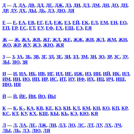
Д
—
Д
,
ДА
,
ДВ
,
ДД
,
ДЕ
,
ДЖ
,
ДЗ
,
ДИ
,
ДЛ
,
ДМ
,
ДН
,
ДО
,
ДП
,
ДР
,
ДУ
,
ДХ
,
ДЫ
,
ДЬ
,
ДЭ
,
ДЮ
,
ДЯ
Е
—
Е
,
ЕА
,
ЕВ
,
ЕГ
,
ЕД
,
ЕЖ
,
ЕЗ
,
ЕЙ
,
ЕК
,
ЕЛ
,
ЕМ
,
ЕН
,
ЕО
,
ЕП
,
ЕР
,
ЕС
,
ЕТ
,
ЕУ
,
ЕФ
,
ЕХ
,
ЕШ
,
ЕЭ
,
ЕЯ
Ж
—
Ж
,
ЖА
,
ЖВ
,
ЖГ
,
ЖД
,
ЖЕ
,
ЖЖ
,
ЖИ
,
ЖЛ
,
ЖМ
,
ЖН
,
ЖО
,
ЖР
,
ЖУ
,
ЖЭ
,
ЖЮ
,
ЖЯ
З
—
З
,
ЗА
,
ЗБ
,
ЗВ
,
ЗГ
,
ЗД
,
ЗЕ
,
ЗИ
,
ЗЛ
,
ЗМ
,
ЗН
,
ЗО
,
ЗР
,
ЗС
,
ЗУ
,
ЗЫ
,
ЗЮ
,
ЗЯ
И
—
И
,
ИА
,
ИБ
,
ИВ
,
ИГ
,
ИД
,
ИЕ
,
ИЖ
,
ИЗ
,
ИИ
,
ИЙ
,
ИК
,
ИЛ
,
ИМ
,
ИН
,
ИО
,
ИП
,
ИР
,
ИС
,
ИТ
,
ИУ
,
ИФ
,
ИХ
,
ИЦ
,
ИЧ
,
ИШ
,
ИЮ
,
ИЯ
Й
—
Й
,
ЙЕ
,
ЙИ
,
ЙО
,
ЙЫ
К
—
К
,
К-
,
КА
,
КВ
,
КЕ
,
КЗ
,
КИ
,
КЛ
,
КМ
,
КН
,
КО
,
КП
,
КР
,
КС
,
КТ
,
КУ
,
КХ
,
КШ
,
КЫ
,
КЬ
,
КЭ
,
КЮ
,
КЯ
Л
—
Л
,
ЛА
,
ЛЕ
,
ЛЖ
,
ЛИ
,
ЛЛ
,
ЛО
,
ЛС
,
ЛТ
,
ЛУ
,
ЛХ
,
ЛЧ
,
ЛЫ
,
ЛЬ
,
ЛЭ
,
ЛЮ
,
ЛЯ