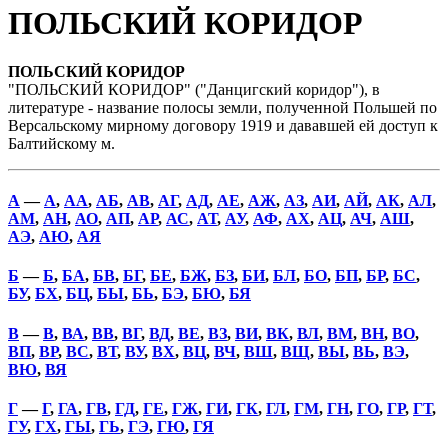
ПОЛЬСКИЙ КОРИДОР
ПОЛЬСКИЙ КОРИДОР
"ПОЛЬСКИЙ КОРИДОР" ("Данцигский коридор"), в
литературе - название полосы земли, полученной Польшей по
Версальскому мирному договору 1919 и дававшей ей доступ к
Балтийскому м.
А
—
А
,
АА
,
АБ
,
АВ
,
АГ
,
АД
,
АЕ
,
АЖ
,
АЗ
,
АИ
,
АЙ
,
АК
,
АЛ
,
АМ
,
АН
,
АО
,
АП
,
АР
,
АС
,
АТ
,
АУ
,
АФ
,
АХ
,
АЦ
,
АЧ
,
АШ
,
АЭ
,
АЮ
,
АЯ
Б
—
Б
,
БА
,
БВ
,
БГ
,
БЕ
,
БЖ
,
БЗ
,
БИ
,
БЛ
,
БО
,
БП
,
БР
,
БС
,
БУ
,
БХ
,
БЦ
,
БЫ
,
БЬ
,
БЭ
,
БЮ
,
БЯ
В
—
В
,
ВА
,
ВВ
,
ВГ
,
ВД
,
ВЕ
,
ВЗ
,
ВИ
,
ВК
,
ВЛ
,
ВМ
,
ВН
,
ВО
,
ВП
,
ВР
,
ВС
,
ВТ
,
ВУ
,
ВХ
,
ВЦ
,
ВЧ
,
ВШ
,
ВЩ
,
ВЫ
,
ВЬ
,
ВЭ
,
ВЮ
,
ВЯ
Г
—
Г
,
ГА
,
ГВ
,
ГД
,
ГЕ
,
ГЖ
,
ГИ
,
ГК
,
ГЛ
,
ГМ
,
ГН
,
ГО
,
ГР
,
ГТ
,
ГУ
,
ГХ
,
ГЫ
,
ГЬ
,
ГЭ
,
ГЮ
,
ГЯ