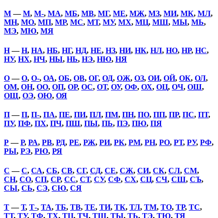
М
—
М
,
М-
,
МА
,
МБ
,
МВ
,
МГ
,
МЕ
,
МЖ
,
МЗ
,
МИ
,
МК
,
МЛ
,
МН
,
МО
,
МП
,
МР
,
МС
,
МТ
,
МУ
,
МХ
,
МЦ
,
МШ
,
МЫ
,
МЬ
,
МЭ
,
МЮ
,
МЯ
Н
—
Н
,
НА
,
НБ
,
НГ
,
НД
,
НЕ
,
НЗ
,
НИ
,
НК
,
НЛ
,
НО
,
НР
,
НС
,
НУ
,
НХ
,
НЧ
,
НЫ
,
НЬ
,
НЭ
,
НЮ
,
НЯ
О
—
О
,
О-
,
ОА
,
ОБ
,
ОВ
,
ОГ
,
ОД
,
ОЖ
,
ОЗ
,
ОИ
,
ОЙ
,
ОК
,
ОЛ
,
ОМ
,
ОН
,
ОО
,
ОП
,
ОР
,
ОС
,
ОТ
,
ОУ
,
ОФ
,
ОХ
,
ОЦ
,
ОЧ
,
ОШ
,
ОЩ
,
ОЭ
,
ОЮ
,
ОЯ
П
—
П
,
П-
,
ПА
,
ПЕ
,
ПИ
,
ПЛ
,
ПМ
,
ПН
,
ПО
,
ПП
,
ПР
,
ПС
,
ПТ
,
ПУ
,
ПФ
,
ПХ
,
ПЧ
,
ПШ
,
ПЫ
,
ПЬ
,
ПЭ
,
ПЮ
,
ПЯ
Р
—
Р
,
РА
,
РВ
,
РД
,
РЕ
,
РЖ
,
РИ
,
РК
,
РМ
,
РН
,
РО
,
РТ
,
РУ
,
РФ
,
РЫ
,
РЭ
,
РЮ
,
РЯ
С
—
С
,
СА
,
СБ
,
СВ
,
СГ
,
СД
,
СЕ
,
СЖ
,
СИ
,
СК
,
СЛ
,
СМ
,
СН
,
СО
,
СП
,
СР
,
СС
,
СТ
,
СУ
,
СФ
,
СХ
,
СЦ
,
СЧ
,
СШ
,
СЪ
,
СЫ
,
СЬ
,
СЭ
,
СЮ
,
СЯ
Т
—
Т
,
Т-
,
ТА
,
ТБ
,
ТВ
,
ТЕ
,
ТИ
,
ТК
,
ТЛ
,
ТМ
,
ТО
,
ТР
,
ТС
,
ТТ
,
ТУ
,
ТФ
,
ТХ
,
ТЦ
,
ТЧ
,
ТШ
,
ТЫ
,
ТЬ
,
ТЭ
,
ТЮ
,
ТЯ