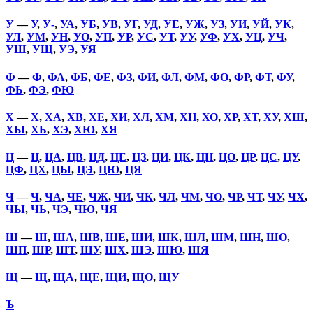
У
—
У
,
У-
,
УА
,
УБ
,
УВ
,
УГ
,
УД
,
УЕ
,
УЖ
,
УЗ
,
УИ
,
УЙ
,
УК
,
УЛ
,
УМ
,
УН
,
УО
,
УП
,
УР
,
УС
,
УТ
,
УУ
,
УФ
,
УХ
,
УЦ
,
УЧ
,
УШ
,
УЩ
,
УЭ
,
УЯ
Ф
—
Ф
,
ФА
,
ФБ
,
ФЕ
,
ФЗ
,
ФИ
,
ФЛ
,
ФМ
,
ФО
,
ФР
,
ФТ
,
ФУ
,
ФЬ
,
ФЭ
,
ФЮ
Х
—
Х
,
ХА
,
ХВ
,
ХЕ
,
ХИ
,
ХЛ
,
ХМ
,
ХН
,
ХО
,
ХР
,
ХТ
,
ХУ
,
ХШ
,
ХЫ
,
ХЬ
,
ХЭ
,
ХЮ
,
ХЯ
Ц
—
Ц
,
ЦА
,
ЦВ
,
ЦД
,
ЦЕ
,
ЦЗ
,
ЦИ
,
ЦК
,
ЦН
,
ЦО
,
ЦР
,
ЦС
,
ЦУ
,
ЦФ
,
ЦХ
,
ЦЫ
,
ЦЭ
,
ЦЮ
,
ЦЯ
Ч
—
Ч
,
ЧА
,
ЧЕ
,
ЧЖ
,
ЧИ
,
ЧК
,
ЧЛ
,
ЧМ
,
ЧО
,
ЧР
,
ЧТ
,
ЧУ
,
ЧХ
,
ЧЫ
,
ЧЬ
,
ЧЭ
,
ЧЮ
,
ЧЯ
Ш
—
Ш
,
ША
,
ШВ
,
ШЕ
,
ШИ
,
ШК
,
ШЛ
,
ШМ
,
ШН
,
ШО
,
ШП
,
ШР
,
ШТ
,
ШУ
,
ШХ
,
ШЭ
,
ШЮ
,
ШЯ
Щ
—
Щ
,
ЩА
,
ЩЕ
,
ЩИ
,
ЩО
,
ЩУ
Ъ