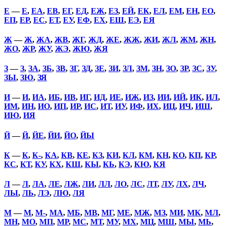
Е
—
Е
,
ЕА
,
ЕВ
,
ЕГ
,
ЕД
,
ЕЖ
,
ЕЗ
,
ЕЙ
,
ЕК
,
ЕЛ
,
ЕМ
,
ЕН
,
ЕО
,
ЕП
,
ЕР
,
ЕС
,
ЕТ
,
ЕУ
,
ЕФ
,
ЕХ
,
ЕШ
,
ЕЭ
,
ЕЯ
Ж
—
Ж
,
ЖА
,
ЖВ
,
ЖГ
,
ЖД
,
ЖЕ
,
ЖЖ
,
ЖИ
,
ЖЛ
,
ЖМ
,
ЖН
,
ЖО
,
ЖР
,
ЖУ
,
ЖЭ
,
ЖЮ
,
ЖЯ
З
—
З
,
ЗА
,
ЗБ
,
ЗВ
,
ЗГ
,
ЗД
,
ЗЕ
,
ЗИ
,
ЗЛ
,
ЗМ
,
ЗН
,
ЗО
,
ЗР
,
ЗС
,
ЗУ
,
ЗЫ
,
ЗЮ
,
ЗЯ
И
—
И
,
ИА
,
ИБ
,
ИВ
,
ИГ
,
ИД
,
ИЕ
,
ИЖ
,
ИЗ
,
ИИ
,
ИЙ
,
ИК
,
ИЛ
,
ИМ
,
ИН
,
ИО
,
ИП
,
ИР
,
ИС
,
ИТ
,
ИУ
,
ИФ
,
ИХ
,
ИЦ
,
ИЧ
,
ИШ
,
ИЮ
,
ИЯ
Й
—
Й
,
ЙЕ
,
ЙИ
,
ЙО
,
ЙЫ
К
—
К
,
К-
,
КА
,
КВ
,
КЕ
,
КЗ
,
КИ
,
КЛ
,
КМ
,
КН
,
КО
,
КП
,
КР
,
КС
,
КТ
,
КУ
,
КХ
,
КШ
,
КЫ
,
КЬ
,
КЭ
,
КЮ
,
КЯ
Л
—
Л
,
ЛА
,
ЛЕ
,
ЛЖ
,
ЛИ
,
ЛЛ
,
ЛО
,
ЛС
,
ЛТ
,
ЛУ
,
ЛХ
,
ЛЧ
,
ЛЫ
,
ЛЬ
,
ЛЭ
,
ЛЮ
,
ЛЯ
М
—
М
,
М-
,
МА
,
МБ
,
МВ
,
МГ
,
МЕ
,
МЖ
,
МЗ
,
МИ
,
МК
,
МЛ
,
МН
,
МО
,
МП
,
МР
,
МС
,
МТ
,
МУ
,
МХ
,
МЦ
,
МШ
,
МЫ
,
МЬ
,