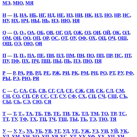
МЭ
,
МЮ
,
МЯ
Н
—
Н
,
НА
,
НБ
,
НГ
,
НД
,
НЕ
,
НЗ
,
НИ
,
НК
,
НЛ
,
НО
,
НР
,
НС
,
НУ
,
НХ
,
НЧ
,
НЫ
,
НЬ
,
НЭ
,
НЮ
,
НЯ
О
—
О
,
О-
,
ОА
,
ОБ
,
ОВ
,
ОГ
,
ОД
,
ОЖ
,
ОЗ
,
ОИ
,
ОЙ
,
ОК
,
ОЛ
,
ОМ
,
ОН
,
ОО
,
ОП
,
ОР
,
ОС
,
ОТ
,
ОУ
,
ОФ
,
ОХ
,
ОЦ
,
ОЧ
,
ОШ
,
ОЩ
,
ОЭ
,
ОЮ
,
ОЯ
П
—
П
,
П-
,
ПА
,
ПЕ
,
ПИ
,
ПЛ
,
ПМ
,
ПН
,
ПО
,
ПП
,
ПР
,
ПС
,
ПТ
,
ПУ
,
ПФ
,
ПХ
,
ПЧ
,
ПШ
,
ПЫ
,
ПЬ
,
ПЭ
,
ПЮ
,
ПЯ
Р
—
Р
,
РА
,
РВ
,
РД
,
РЕ
,
РЖ
,
РИ
,
РК
,
РМ
,
РН
,
РО
,
РТ
,
РУ
,
РФ
,
РЫ
,
РЭ
,
РЮ
,
РЯ
С
—
С
,
СА
,
СБ
,
СВ
,
СГ
,
СД
,
СЕ
,
СЖ
,
СИ
,
СК
,
СЛ
,
СМ
,
СН
,
СО
,
СП
,
СР
,
СС
,
СТ
,
СУ
,
СФ
,
СХ
,
СЦ
,
СЧ
,
СШ
,
СЪ
,
СЫ
,
СЬ
,
СЭ
,
СЮ
,
СЯ
Т
—
Т
,
Т-
,
ТА
,
ТБ
,
ТВ
,
ТЕ
,
ТИ
,
ТК
,
ТЛ
,
ТМ
,
ТО
,
ТР
,
ТС
,
ТТ
,
ТУ
,
ТФ
,
ТХ
,
ТЦ
,
ТЧ
,
ТШ
,
ТЫ
,
ТЬ
,
ТЭ
,
ТЮ
,
ТЯ
У
—
У
,
У-
,
УА
,
УБ
,
УВ
,
УГ
,
УД
,
УЕ
,
УЖ
,
УЗ
,
УИ
,
УЙ
,
УК
,
УЛ
,
УМ
,
УН
,
УО
,
УП
,
УР
,
УС
,
УТ
,
УУ
,
УФ
,
УХ
,
УЦ
,
УЧ
,