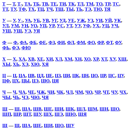
Т
—
Т
,
Т-
,
ТА
,
ТБ
,
ТВ
,
ТЕ
,
ТИ
,
ТК
,
ТЛ
,
ТМ
,
ТО
,
ТР
,
ТС
,
ТТ
,
ТУ
,
ТФ
,
ТХ
,
ТЦ
,
ТЧ
,
ТШ
,
ТЫ
,
ТЬ
,
ТЭ
,
ТЮ
,
ТЯ
У
—
У
,
У-
,
УА
,
УБ
,
УВ
,
УГ
,
УД
,
УЕ
,
УЖ
,
УЗ
,
УИ
,
УЙ
,
УК
,
УЛ
,
УМ
,
УН
,
УО
,
УП
,
УР
,
УС
,
УТ
,
УУ
,
УФ
,
УХ
,
УЦ
,
УЧ
,
УШ
,
УЩ
,
УЭ
,
УЯ
Ф
—
Ф
,
ФА
,
ФБ
,
ФЕ
,
ФЗ
,
ФИ
,
ФЛ
,
ФМ
,
ФО
,
ФР
,
ФТ
,
ФУ
,
ФЬ
,
ФЭ
,
ФЮ
Х
—
Х
,
ХА
,
ХВ
,
ХЕ
,
ХИ
,
ХЛ
,
ХМ
,
ХН
,
ХО
,
ХР
,
ХТ
,
ХУ
,
ХШ
,
ХЫ
,
ХЬ
,
ХЭ
,
ХЮ
,
ХЯ
Ц
—
Ц
,
ЦА
,
ЦВ
,
ЦД
,
ЦЕ
,
ЦЗ
,
ЦИ
,
ЦК
,
ЦН
,
ЦО
,
ЦР
,
ЦС
,
ЦУ
,
ЦФ
,
ЦХ
,
ЦЫ
,
ЦЭ
,
ЦЮ
,
ЦЯ
Ч
—
Ч
,
ЧА
,
ЧЕ
,
ЧЖ
,
ЧИ
,
ЧК
,
ЧЛ
,
ЧМ
,
ЧО
,
ЧР
,
ЧТ
,
ЧУ
,
ЧХ
,
ЧЫ
,
ЧЬ
,
ЧЭ
,
ЧЮ
,
ЧЯ
Ш
—
Ш
,
ША
,
ШВ
,
ШЕ
,
ШИ
,
ШК
,
ШЛ
,
ШМ
,
ШН
,
ШО
,
ШП
,
ШР
,
ШТ
,
ШУ
,
ШХ
,
ШЭ
,
ШЮ
,
ШЯ
Щ
—
Щ
,
ЩА
,
ЩЕ
,
ЩИ
,
ЩО
,
ЩУ