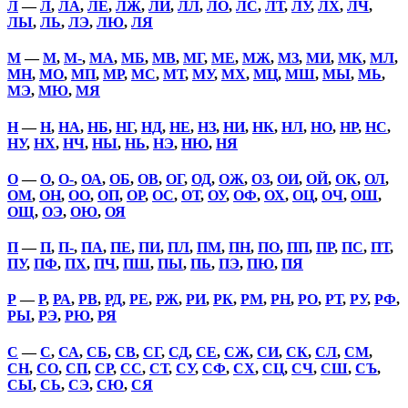
Л
—
Л
,
ЛА
,
ЛЕ
,
ЛЖ
,
ЛИ
,
ЛЛ
,
ЛО
,
ЛС
,
ЛТ
,
ЛУ
,
ЛХ
,
ЛЧ
,
ЛЫ
,
ЛЬ
,
ЛЭ
,
ЛЮ
,
ЛЯ
М
—
М
,
М-
,
МА
,
МБ
,
МВ
,
МГ
,
МЕ
,
МЖ
,
МЗ
,
МИ
,
МК
,
МЛ
,
МН
,
МО
,
МП
,
МР
,
МС
,
МТ
,
МУ
,
МХ
,
МЦ
,
МШ
,
МЫ
,
МЬ
,
МЭ
,
МЮ
,
МЯ
Н
—
Н
,
НА
,
НБ
,
НГ
,
НД
,
НЕ
,
НЗ
,
НИ
,
НК
,
НЛ
,
НО
,
НР
,
НС
,
НУ
,
НХ
,
НЧ
,
НЫ
,
НЬ
,
НЭ
,
НЮ
,
НЯ
О
—
О
,
О-
,
ОА
,
ОБ
,
ОВ
,
ОГ
,
ОД
,
ОЖ
,
ОЗ
,
ОИ
,
ОЙ
,
ОК
,
ОЛ
,
ОМ
,
ОН
,
ОО
,
ОП
,
ОР
,
ОС
,
ОТ
,
ОУ
,
ОФ
,
ОХ
,
ОЦ
,
ОЧ
,
ОШ
,
ОЩ
,
ОЭ
,
ОЮ
,
ОЯ
П
—
П
,
П-
,
ПА
,
ПЕ
,
ПИ
,
ПЛ
,
ПМ
,
ПН
,
ПО
,
ПП
,
ПР
,
ПС
,
ПТ
,
ПУ
,
ПФ
,
ПХ
,
ПЧ
,
ПШ
,
ПЫ
,
ПЬ
,
ПЭ
,
ПЮ
,
ПЯ
Р
—
Р
,
РА
,
РВ
,
РД
,
РЕ
,
РЖ
,
РИ
,
РК
,
РМ
,
РН
,
РО
,
РТ
,
РУ
,
РФ
,
РЫ
,
РЭ
,
РЮ
,
РЯ
С
—
С
,
СА
,
СБ
,
СВ
,
СГ
,
СД
,
СЕ
,
СЖ
,
СИ
,
СК
,
СЛ
,
СМ
,
СН
,
СО
,
СП
,
СР
,
СС
,
СТ
,
СУ
,
СФ
,
СХ
,
СЦ
,
СЧ
,
СШ
,
СЪ
,
СЫ
,
СЬ
,
СЭ
,
СЮ
,
СЯ