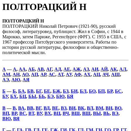
ПОЛТОРАЦКИЙ Н
ПОЛТОРАЦКИЙ Н
ПОЛТОРАЦКИЙ Николай Петрович (1921-90), русский
философ, литературовед, публицист. Жил в Софии, с 1944 в
Марокко, затем Париже, Регенсбурге (ФРГ). С 1955 в США, с
1967 профессор Питсбургского университета. Работы по
истории русской литературы, философии и общественно-
политической мысли.
А
—
А
,
АА
,
АБ
,
АВ
,
АГ
,
АД
,
АЕ
,
АЖ
,
АЗ
,
АИ
,
АЙ
,
АК
,
АЛ
,
АМ
,
АН
,
АО
,
АП
,
АР
,
АС
,
АТ
,
АУ
,
АФ
,
АХ
,
АЦ
,
АЧ
,
АШ
,
АЭ
,
АЮ
,
АЯ
Б
—
Б
,
БА
,
БВ
,
БГ
,
БЕ
,
БЖ
,
БЗ
,
БИ
,
БЛ
,
БО
,
БП
,
БР
,
БС
,
БУ
,
БХ
,
БЦ
,
БЫ
,
БЬ
,
БЭ
,
БЮ
,
БЯ
В
—
В
,
ВА
,
ВВ
,
ВГ
,
ВД
,
ВЕ
,
ВЗ
,
ВИ
,
ВК
,
ВЛ
,
ВМ
,
ВН
,
ВО
,
ВП
,
ВР
,
ВС
,
ВТ
,
ВУ
,
ВХ
,
ВЦ
,
ВЧ
,
ВШ
,
ВЩ
,
ВЫ
,
ВЬ
,
ВЭ
,
ВЮ
,
ВЯ
Г
—
Г
,
ГА
,
ГВ
,
ГД
,
ГЕ
,
ГЖ
,
ГИ
,
ГК
,
ГЛ
,
ГМ
,
ГН
,
ГО
,
ГР
,
ГТ
,