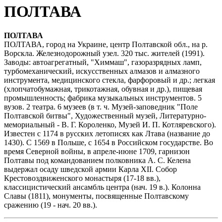
ПОЛТАВА
ПОЛТАВА
ПОЛТАВА, город на Украине, центр Полтавской обл., на р.
Ворскла. Железнодорожный узел. 320 тыс. жителей (1991).
Заводы: автоагрегатный, "Химмаш", газоразрядных ламп,
турбомеханический, искусственных алмазов и алмазного
инструмента, медицинского стекла, фарфоровый и др.; легкая
(хлопчатобумажная, трикотажная, обувная и др.), пищевая
промышленность; фабрика музыкальных инструментов. 5
вузов. 2 театра. 6 музеев (в т. ч. Музей-заповедник "Поле
Полтавской битвы", Художественный музей, Литературно-
мемориальный - В. Г. Короленко, Музей И. П. Котляревского).
Известен с 1174 в русских летописях как Лтава (название до
1430). С 1569 в Польше, с 1654 в Российском государстве. Во
время Северной войны, в апреле-июне 1709, гарнизон
Полтавы под командованием полковника А. С. Келена
выдержал осаду шведской армии Карла XII. Собор
Крестовоздвиженского монастыря (17-18 вв.),
классицистический ансамбль центра (нач. 19 в.). Колонна
Славы (1811), монументы, посвященные Полтавскому
сражению (19 - нач. 20 вв.).