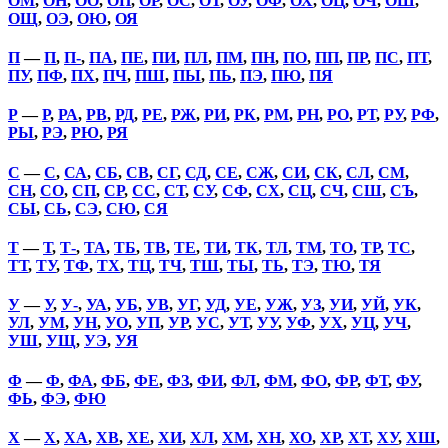
ОМ
,
ОН
,
ОО
,
ОП
,
ОР
,
ОС
,
ОТ
,
ОУ
,
ОФ
,
ОХ
,
ОЦ
,
ОЧ
,
ОШ
,
ОЩ
,
ОЭ
,
ОЮ
,
ОЯ
П
—
П
,
П-
,
ПА
,
ПЕ
,
ПИ
,
ПЛ
,
ПМ
,
ПН
,
ПО
,
ПП
,
ПР
,
ПС
,
ПТ
,
ПУ
,
ПФ
,
ПХ
,
ПЧ
,
ПШ
,
ПЫ
,
ПЬ
,
ПЭ
,
ПЮ
,
ПЯ
Р
—
Р
,
РА
,
РВ
,
РД
,
РЕ
,
РЖ
,
РИ
,
РК
,
РМ
,
РН
,
РО
,
РТ
,
РУ
,
РФ
,
РЫ
,
РЭ
,
РЮ
,
РЯ
С
—
С
,
СА
,
СБ
,
СВ
,
СГ
,
СД
,
СЕ
,
СЖ
,
СИ
,
СК
,
СЛ
,
СМ
,
СН
,
СО
,
СП
,
СР
,
СС
,
СТ
,
СУ
,
СФ
,
СХ
,
СЦ
,
СЧ
,
СШ
,
СЪ
,
СЫ
,
СЬ
,
СЭ
,
СЮ
,
СЯ
Т
—
Т
,
Т-
,
ТА
,
ТБ
,
ТВ
,
ТЕ
,
ТИ
,
ТК
,
ТЛ
,
ТМ
,
ТО
,
ТР
,
ТС
,
ТТ
,
ТУ
,
ТФ
,
ТХ
,
ТЦ
,
ТЧ
,
ТШ
,
ТЫ
,
ТЬ
,
ТЭ
,
ТЮ
,
ТЯ
У
—
У
,
У-
,
УА
,
УБ
,
УВ
,
УГ
,
УД
,
УЕ
,
УЖ
,
УЗ
,
УИ
,
УЙ
,
УК
,
УЛ
,
УМ
,
УН
,
УО
,
УП
,
УР
,
УС
,
УТ
,
УУ
,
УФ
,
УХ
,
УЦ
,
УЧ
,
УШ
,
УЩ
,
УЭ
,
УЯ
Ф
—
Ф
,
ФА
,
ФБ
,
ФЕ
,
ФЗ
,
ФИ
,
ФЛ
,
ФМ
,
ФО
,
ФР
,
ФТ
,
ФУ
,
ФЬ
,
ФЭ
,
ФЮ
Х
—
Х
,
ХА
,
ХВ
,
ХЕ
,
ХИ
,
ХЛ
,
ХМ
,
ХН
,
ХО
,
ХР
,
ХТ
,
ХУ
,
ХШ
,