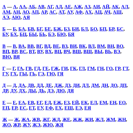
А
—
А
,
АА
,
АБ
,
АВ
,
АГ
,
АД
,
АЕ
,
АЖ
,
АЗ
,
АИ
,
АЙ
,
АК
,
АЛ
,
АМ
,
АН
,
АО
,
АП
,
АР
,
АС
,
АТ
,
АУ
,
АФ
,
АХ
,
АЦ
,
АЧ
,
АШ
,
АЭ
,
АЮ
,
АЯ
Б
—
Б
,
БА
,
БВ
,
БГ
,
БЕ
,
БЖ
,
БЗ
,
БИ
,
БЛ
,
БО
,
БП
,
БР
,
БС
,
БУ
,
БХ
,
БЦ
,
БЫ
,
БЬ
,
БЭ
,
БЮ
,
БЯ
В
—
В
,
ВА
,
ВВ
,
ВГ
,
ВД
,
ВЕ
,
ВЗ
,
ВИ
,
ВК
,
ВЛ
,
ВМ
,
ВН
,
ВО
,
ВП
,
ВР
,
ВС
,
ВТ
,
ВУ
,
ВХ
,
ВЦ
,
ВЧ
,
ВШ
,
ВЩ
,
ВЫ
,
ВЬ
,
ВЭ
,
ВЮ
,
ВЯ
Г
—
Г
,
ГА
,
ГВ
,
ГД
,
ГЕ
,
ГЖ
,
ГИ
,
ГК
,
ГЛ
,
ГМ
,
ГН
,
ГО
,
ГР
,
ГТ
,
ГУ
,
ГХ
,
ГЫ
,
ГЬ
,
ГЭ
,
ГЮ
,
ГЯ
Д
—
Д
,
ДА
,
ДВ
,
ДД
,
ДЕ
,
ДЖ
,
ДЗ
,
ДИ
,
ДЛ
,
ДМ
,
ДН
,
ДО
,
ДП
,
ДР
,
ДУ
,
ДХ
,
ДЫ
,
ДЬ
,
ДЭ
,
ДЮ
,
ДЯ
Е
—
Е
,
ЕА
,
ЕВ
,
ЕГ
,
ЕД
,
ЕЖ
,
ЕЗ
,
ЕЙ
,
ЕК
,
ЕЛ
,
ЕМ
,
ЕН
,
ЕО
,
ЕП
,
ЕР
,
ЕС
,
ЕТ
,
ЕУ
,
ЕФ
,
ЕХ
,
ЕШ
,
ЕЭ
,
ЕЯ
Ж
—
Ж
,
ЖА
,
ЖВ
,
ЖГ
,
ЖД
,
ЖЕ
,
ЖЖ
,
ЖИ
,
ЖЛ
,
ЖМ
,
ЖН
,
ЖО
,
ЖР
,
ЖУ
,
ЖЭ
,
ЖЮ
,
ЖЯ