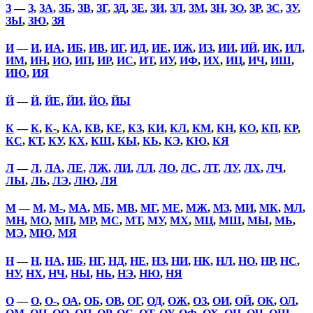
З
—
З
,
ЗА
,
ЗБ
,
ЗВ
,
ЗГ
,
ЗД
,
ЗЕ
,
ЗИ
,
ЗЛ
,
ЗМ
,
ЗН
,
ЗО
,
ЗР
,
ЗС
,
ЗУ
,
ЗЫ
,
ЗЮ
,
ЗЯ
И
—
И
,
ИА
,
ИБ
,
ИВ
,
ИГ
,
ИД
,
ИЕ
,
ИЖ
,
ИЗ
,
ИИ
,
ИЙ
,
ИК
,
ИЛ
,
ИМ
,
ИН
,
ИО
,
ИП
,
ИР
,
ИС
,
ИТ
,
ИУ
,
ИФ
,
ИХ
,
ИЦ
,
ИЧ
,
ИШ
,
ИЮ
,
ИЯ
Й
—
Й
,
ЙЕ
,
ЙИ
,
ЙО
,
ЙЫ
К
—
К
,
К-
,
КА
,
КВ
,
КЕ
,
КЗ
,
КИ
,
КЛ
,
КМ
,
КН
,
КО
,
КП
,
КР
,
КС
,
КТ
,
КУ
,
КХ
,
КШ
,
КЫ
,
КЬ
,
КЭ
,
КЮ
,
КЯ
Л
—
Л
,
ЛА
,
ЛЕ
,
ЛЖ
,
ЛИ
,
ЛЛ
,
ЛО
,
ЛС
,
ЛТ
,
ЛУ
,
ЛХ
,
ЛЧ
,
ЛЫ
,
ЛЬ
,
ЛЭ
,
ЛЮ
,
ЛЯ
М
—
М
,
М-
,
МА
,
МБ
,
МВ
,
МГ
,
МЕ
,
МЖ
,
МЗ
,
МИ
,
МК
,
МЛ
,
МН
,
МО
,
МП
,
МР
,
МС
,
МТ
,
МУ
,
МХ
,
МЦ
,
МШ
,
МЫ
,
МЬ
,
МЭ
,
МЮ
,
МЯ
Н
—
Н
,
НА
,
НБ
,
НГ
,
НД
,
НЕ
,
НЗ
,
НИ
,
НК
,
НЛ
,
НО
,
НР
,
НС
,
НУ
,
НХ
,
НЧ
,
НЫ
,
НЬ
,
НЭ
,
НЮ
,
НЯ
О
—
О
,
О-
,
ОА
,
ОБ
,
ОВ
,
ОГ
,
ОД
,
ОЖ
,
ОЗ
,
ОИ
,
ОЙ
,
ОК
,
ОЛ
,