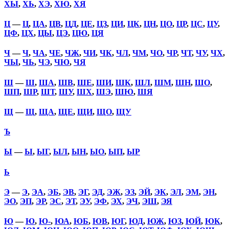
ХЫ
,
ХЬ
,
ХЭ
,
ХЮ
,
ХЯ
Ц
—
Ц
,
ЦА
,
ЦВ
,
ЦД
,
ЦЕ
,
ЦЗ
,
ЦИ
,
ЦК
,
ЦН
,
ЦО
,
ЦР
,
ЦС
,
ЦУ
,
ЦФ
,
ЦХ
,
ЦЫ
,
ЦЭ
,
ЦЮ
,
ЦЯ
Ч
—
Ч
,
ЧА
,
ЧЕ
,
ЧЖ
,
ЧИ
,
ЧК
,
ЧЛ
,
ЧМ
,
ЧО
,
ЧР
,
ЧТ
,
ЧУ
,
ЧХ
,
ЧЫ
,
ЧЬ
,
ЧЭ
,
ЧЮ
,
ЧЯ
Ш
—
Ш
,
ША
,
ШВ
,
ШЕ
,
ШИ
,
ШК
,
ШЛ
,
ШМ
,
ШН
,
ШО
,
ШП
,
ШР
,
ШТ
,
ШУ
,
ШХ
,
ШЭ
,
ШЮ
,
ШЯ
Щ
—
Щ
,
ЩА
,
ЩЕ
,
ЩИ
,
ЩО
,
ЩУ
Ъ
Ы
—
Ы
,
ЫГ
,
ЫЛ
,
ЫН
,
ЫО
,
ЫП
,
ЫР
Ь
Э
—
Э
,
ЭА
,
ЭБ
,
ЭВ
,
ЭГ
,
ЭД
,
ЭЖ
,
ЭЗ
,
ЭЙ
,
ЭК
,
ЭЛ
,
ЭМ
,
ЭН
,
ЭО
,
ЭП
,
ЭР
,
ЭС
,
ЭТ
,
ЭУ
,
ЭФ
,
ЭХ
,
ЭЧ
,
ЭШ
,
ЭЯ
Ю
—
Ю
,
Ю-
,
ЮА
,
ЮБ
,
ЮВ
,
ЮГ
,
ЮД
,
ЮЖ
,
ЮЗ
,
ЮЙ
,
ЮК
,