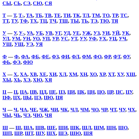
СЫ
,
СЬ
,
СЭ
,
СЮ
,
СЯ
Т
—
Т
,
Т-
,
ТА
,
ТБ
,
ТВ
,
ТЕ
,
ТИ
,
ТК
,
ТЛ
,
ТМ
,
ТО
,
ТР
,
ТС
,
ТТ
,
ТУ
,
ТФ
,
ТХ
,
ТЦ
,
ТЧ
,
ТШ
,
ТЫ
,
ТЬ
,
ТЭ
,
ТЮ
,
ТЯ
У
—
У
,
У-
,
УА
,
УБ
,
УВ
,
УГ
,
УД
,
УЕ
,
УЖ
,
УЗ
,
УИ
,
УЙ
,
УК
,
УЛ
,
УМ
,
УН
,
УО
,
УП
,
УР
,
УС
,
УТ
,
УУ
,
УФ
,
УХ
,
УЦ
,
УЧ
,
УШ
,
УЩ
,
УЭ
,
УЯ
Ф
—
Ф
,
ФА
,
ФБ
,
ФЕ
,
ФЗ
,
ФИ
,
ФЛ
,
ФМ
,
ФО
,
ФР
,
ФТ
,
ФУ
,
ФЬ
,
ФЭ
,
ФЮ
Х
—
Х
,
ХА
,
ХВ
,
ХЕ
,
ХИ
,
ХЛ
,
ХМ
,
ХН
,
ХО
,
ХР
,
ХТ
,
ХУ
,
ХШ
,
ХЫ
,
ХЬ
,
ХЭ
,
ХЮ
,
ХЯ
Ц
—
Ц
,
ЦА
,
ЦВ
,
ЦД
,
ЦЕ
,
ЦЗ
,
ЦИ
,
ЦК
,
ЦН
,
ЦО
,
ЦР
,
ЦС
,
ЦУ
,
ЦФ
,
ЦХ
,
ЦЫ
,
ЦЭ
,
ЦЮ
,
ЦЯ
Ч
—
Ч
,
ЧА
,
ЧЕ
,
ЧЖ
,
ЧИ
,
ЧК
,
ЧЛ
,
ЧМ
,
ЧО
,
ЧР
,
ЧТ
,
ЧУ
,
ЧХ
,
ЧЫ
,
ЧЬ
,
ЧЭ
,
ЧЮ
,
ЧЯ
Ш
—
Ш
,
ША
,
ШВ
,
ШЕ
,
ШИ
,
ШК
,
ШЛ
,
ШМ
,
ШН
,
ШО
,
ШП
,
ШР
,
ШТ
,
ШУ
,
ШХ
,
ШЭ
,
ШЮ
,
ШЯ