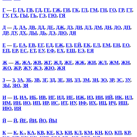
Г
—
Г
,
ГА
,
ГВ
,
ГД
,
ГЕ
,
ГЖ
,
ГИ
,
ГК
,
ГЛ
,
ГМ
,
ГН
,
ГО
,
ГР
,
ГТ
,
ГУ
,
ГХ
,
ГЫ
,
ГЬ
,
ГЭ
,
ГЮ
,
ГЯ
Д
—
Д
,
ДА
,
ДВ
,
ДД
,
ДЕ
,
ДЖ
,
ДЗ
,
ДИ
,
ДЛ
,
ДМ
,
ДН
,
ДО
,
ДП
,
ДР
,
ДУ
,
ДХ
,
ДЫ
,
ДЬ
,
ДЭ
,
ДЮ
,
ДЯ
Е
—
Е
,
ЕА
,
ЕВ
,
ЕГ
,
ЕД
,
ЕЖ
,
ЕЗ
,
ЕЙ
,
ЕК
,
ЕЛ
,
ЕМ
,
ЕН
,
ЕО
,
ЕП
,
ЕР
,
ЕС
,
ЕТ
,
ЕУ
,
ЕФ
,
ЕХ
,
ЕШ
,
ЕЭ
,
ЕЯ
Ж
—
Ж
,
ЖА
,
ЖВ
,
ЖГ
,
ЖД
,
ЖЕ
,
ЖЖ
,
ЖИ
,
ЖЛ
,
ЖМ
,
ЖН
,
ЖО
,
ЖР
,
ЖУ
,
ЖЭ
,
ЖЮ
,
ЖЯ
З
—
З
,
ЗА
,
ЗБ
,
ЗВ
,
ЗГ
,
ЗД
,
ЗЕ
,
ЗИ
,
ЗЛ
,
ЗМ
,
ЗН
,
ЗО
,
ЗР
,
ЗС
,
ЗУ
,
ЗЫ
,
ЗЮ
,
ЗЯ
И
—
И
,
ИА
,
ИБ
,
ИВ
,
ИГ
,
ИД
,
ИЕ
,
ИЖ
,
ИЗ
,
ИИ
,
ИЙ
,
ИК
,
ИЛ
,
ИМ
,
ИН
,
ИО
,
ИП
,
ИР
,
ИС
,
ИТ
,
ИУ
,
ИФ
,
ИХ
,
ИЦ
,
ИЧ
,
ИШ
,
ИЮ
,
ИЯ
Й
—
Й
,
ЙЕ
,
ЙИ
,
ЙО
,
ЙЫ
К
—
К
,
К-
,
КА
,
КВ
,
КЕ
,
КЗ
,
КИ
,
КЛ
,
КМ
,
КН
,
КО
,
КП
,
КР
,