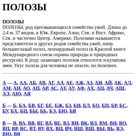
ПОЛОЗЫ
ПОЛОЗЫ
ПОЛОЗЫ, род пресмыкающихся семейства ужей. Длина до
2,4 м. 37 видов, в Юж. Европе, Азии, Сев. и Вост. Африке,
Сев. и частично Центр. Америке. Полозами называются
представители и других родов семейства ужей, напр.
большеглазый полоз, леопардовый полоз (в Красной книге
Международного союза охраны природы и природных
ресурсов). К роду лазающих полозов относится эскулапова
змея. Укус полоза для человека не опасен, но болезнен.
А
—
А
,
АА
,
АБ
,
АВ
,
АГ
,
АД
,
АЕ
,
АЖ
,
АЗ
,
АИ
,
АЙ
,
АК
,
АЛ
,
АМ
,
АН
,
АО
,
АП
,
АР
,
АС
,
АТ
,
АУ
,
АФ
,
АХ
,
АЦ
,
АЧ
,
АШ
,
АЭ
,
АЮ
,
АЯ
Б
—
Б
,
БА
,
БВ
,
БГ
,
БЕ
,
БЖ
,
БЗ
,
БИ
,
БЛ
,
БО
,
БП
,
БР
,
БС
,
БУ
,
БХ
,
БЦ
,
БЫ
,
БЬ
,
БЭ
,
БЮ
,
БЯ
В
—
В
,
ВА
,
ВВ
,
ВГ
,
ВД
,
ВЕ
,
ВЗ
,
ВИ
,
ВК
,
ВЛ
,
ВМ
,
ВН
,
ВО
,
ВП
,
ВР
,
ВС
,
ВТ
,
ВУ
,
ВХ
,
ВЦ
,
ВЧ
,
ВШ
,
ВЩ
,
ВЫ
,
ВЬ
,
ВЭ
,
ВЮ
,
ВЯ