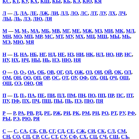
КС
,
КТ
,
КУ
,
КХ
,
КШ
,
КЫ
,
КЬ
,
КЭ
,
КЮ
,
КЯ
Л
—
Л
,
ЛА
,
ЛЕ
,
ЛЖ
,
ЛИ
,
ЛЛ
,
ЛО
,
ЛС
,
ЛТ
,
ЛУ
,
ЛХ
,
ЛЧ
,
ЛЫ
,
ЛЬ
,
ЛЭ
,
ЛЮ
,
ЛЯ
М
—
М
,
М-
,
МА
,
МБ
,
МВ
,
МГ
,
МЕ
,
МЖ
,
МЗ
,
МИ
,
МК
,
МЛ
,
МН
,
МО
,
МП
,
МР
,
МС
,
МТ
,
МУ
,
МХ
,
МЦ
,
МШ
,
МЫ
,
МЬ
,
МЭ
,
МЮ
,
МЯ
Н
—
Н
,
НА
,
НБ
,
НГ
,
НД
,
НЕ
,
НЗ
,
НИ
,
НК
,
НЛ
,
НО
,
НР
,
НС
,
НУ
,
НХ
,
НЧ
,
НЫ
,
НЬ
,
НЭ
,
НЮ
,
НЯ
О
—
О
,
О-
,
ОА
,
ОБ
,
ОВ
,
ОГ
,
ОД
,
ОЖ
,
ОЗ
,
ОИ
,
ОЙ
,
ОК
,
ОЛ
,
ОМ
,
ОН
,
ОО
,
ОП
,
ОР
,
ОС
,
ОТ
,
ОУ
,
ОФ
,
ОХ
,
ОЦ
,
ОЧ
,
ОШ
,
ОЩ
,
ОЭ
,
ОЮ
,
ОЯ
П
—
П
,
П-
,
ПА
,
ПЕ
,
ПИ
,
ПЛ
,
ПМ
,
ПН
,
ПО
,
ПП
,
ПР
,
ПС
,
ПТ
,
ПУ
,
ПФ
,
ПХ
,
ПЧ
,
ПШ
,
ПЫ
,
ПЬ
,
ПЭ
,
ПЮ
,
ПЯ
Р
—
Р
,
РА
,
РВ
,
РД
,
РЕ
,
РЖ
,
РИ
,
РК
,
РМ
,
РН
,
РО
,
РТ
,
РУ
,
РФ
,
РЫ
,
РЭ
,
РЮ
,
РЯ
С
—
С
,
СА
,
СБ
,
СВ
,
СГ
,
СД
,
СЕ
,
СЖ
,
СИ
,
СК
,
СЛ
,
СМ
,
СН
,
СО
,
СП
,
СР
,
СС
,
СТ
,
СУ
,
СФ
,
СХ
,
СЦ
,
СЧ
,
СШ
,
СЪ
,