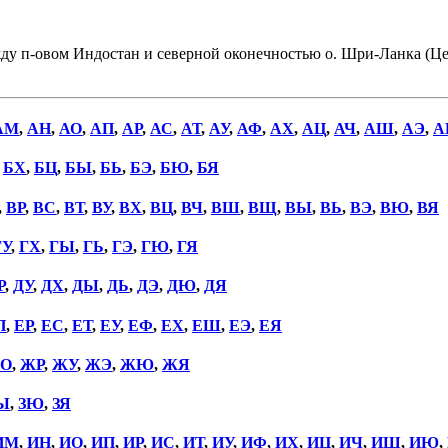
жду п-овом Индостан и северной оконечностью о. Шри-Ланка (Це
АМ
,
АН
,
АО
,
АП
,
АР
,
АС
,
АТ
,
АУ
,
АФ
,
АХ
,
АЦ
,
АЧ
,
АШ
,
АЭ
,
А
,
БХ
,
БЦ
,
БЫ
,
БЬ
,
БЭ
,
БЮ
,
БЯ
,
ВР
,
ВС
,
ВТ
,
ВУ
,
ВХ
,
ВЦ
,
ВЧ
,
ВШ
,
ВЩ
,
ВЫ
,
ВЬ
,
ВЭ
,
ВЮ
,
ВЯ
ГУ
,
ГХ
,
ГЫ
,
ГЬ
,
ГЭ
,
ГЮ
,
ГЯ
Р
,
ДУ
,
ДХ
,
ДЫ
,
ДЬ
,
ДЭ
,
ДЮ
,
ДЯ
П
,
ЕР
,
ЕС
,
ЕТ
,
ЕУ
,
ЕФ
,
ЕХ
,
ЕШ
,
ЕЭ
,
ЕЯ
О
,
ЖР
,
ЖУ
,
ЖЭ
,
ЖЮ
,
ЖЯ
Ы
,
ЗЮ
,
ЗЯ
ИМ
,
ИН
,
ИО
,
ИП
,
ИР
,
ИС
,
ИТ
,
ИУ
,
ИФ
,
ИХ
,
ИЦ
,
ИЧ
,
ИШ
,
ИЮ
,