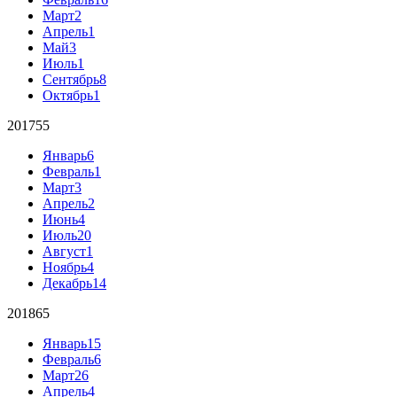
Март
2
Апрель
1
Май
3
Июль
1
Сентябрь
8
Октябрь
1
2017
55
Январь
6
Февраль
1
Март
3
Апрель
2
Июнь
4
Июль
20
Август
1
Ноябрь
4
Декабрь
14
2018
65
Январь
15
Февраль
6
Март
26
Апрель
4