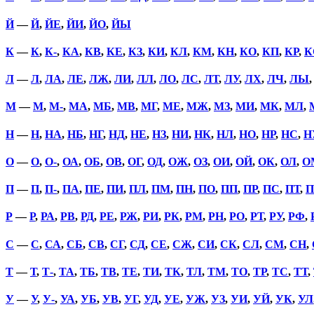
Й
—
Й
,
ЙЕ
,
ЙИ
,
ЙО
,
ЙЫ
К
—
К
,
К-
,
КА
,
КВ
,
КЕ
,
КЗ
,
КИ
,
КЛ
,
КМ
,
КН
,
КО
,
КП
,
КР
,
К
Л
—
Л
,
ЛА
,
ЛЕ
,
ЛЖ
,
ЛИ
,
ЛЛ
,
ЛО
,
ЛС
,
ЛТ
,
ЛУ
,
ЛХ
,
ЛЧ
,
ЛЫ
М
—
М
,
М-
,
МА
,
МБ
,
МВ
,
МГ
,
МЕ
,
МЖ
,
МЗ
,
МИ
,
МК
,
МЛ
,
Н
—
Н
,
НА
,
НБ
,
НГ
,
НД
,
НЕ
,
НЗ
,
НИ
,
НК
,
НЛ
,
НО
,
НР
,
НС
,
Н
О
—
О
,
О-
,
ОА
,
ОБ
,
ОВ
,
ОГ
,
ОД
,
ОЖ
,
ОЗ
,
ОИ
,
ОЙ
,
ОК
,
ОЛ
,
О
П
—
П
,
П-
,
ПА
,
ПЕ
,
ПИ
,
ПЛ
,
ПМ
,
ПН
,
ПО
,
ПП
,
ПР
,
ПС
,
ПТ
,
П
Р
—
Р
,
РА
,
РВ
,
РД
,
РЕ
,
РЖ
,
РИ
,
РК
,
РМ
,
РН
,
РО
,
РТ
,
РУ
,
РФ
,
С
—
С
,
СА
,
СБ
,
СВ
,
СГ
,
СД
,
СЕ
,
СЖ
,
СИ
,
СК
,
СЛ
,
СМ
,
СН
,
Т
—
Т
,
Т-
,
ТА
,
ТБ
,
ТВ
,
ТЕ
,
ТИ
,
ТК
,
ТЛ
,
ТМ
,
ТО
,
ТР
,
ТС
,
ТТ
,
У
—
У
,
У-
,
УА
,
УБ
,
УВ
,
УГ
,
УД
,
УЕ
,
УЖ
,
УЗ
,
УИ
,
УЙ
,
УК
,
УЛ