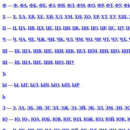
Ф
—
Ф
,
ФА
,
ФБ
,
ФЕ
,
ФЗ
,
ФИ
,
ФЛ
,
ФМ
,
ФО
,
ФР
,
ФТ
,
ФУ
,
Ф
Х
—
Х
,
ХА
,
ХВ
,
ХЕ
,
ХИ
,
ХЛ
,
ХМ
,
ХН
,
ХО
,
ХР
,
ХТ
,
ХУ
,
ХШ
,
Ц
—
Ц
,
ЦА
,
ЦВ
,
ЦД
,
ЦЕ
,
ЦЗ
,
ЦИ
,
ЦК
,
ЦН
,
ЦО
,
ЦР
,
ЦС
,
ЦУ
,
Ц
Ч
—
Ч
,
ЧА
,
ЧЕ
,
ЧЖ
,
ЧИ
,
ЧК
,
ЧЛ
,
ЧМ
,
ЧО
,
ЧР
,
ЧТ
,
ЧУ
,
ЧХ
,
Ш
—
Ш
,
ША
,
ШВ
,
ШЕ
,
ШИ
,
ШК
,
ШЛ
,
ШМ
,
ШН
,
ШО
,
Ш
Щ
—
Щ
,
ЩА
,
ЩЕ
,
ЩИ
,
ЩО
,
ЩУ
Ъ
Ы
—
Ы
,
ЫГ
,
ЫЛ
,
ЫН
,
ЫО
,
ЫП
,
ЫР
Ь
Э
—
Э
,
ЭА
,
ЭБ
,
ЭВ
,
ЭГ
,
ЭД
,
ЭЖ
,
ЭЗ
,
ЭЙ
,
ЭК
,
ЭЛ
,
ЭМ
,
ЭН
,
Э
Ю
—
Ю
,
Ю-
,
ЮА
,
ЮБ
,
ЮВ
,
ЮГ
,
ЮД
,
ЮЖ
,
ЮЗ
,
ЮЙ
,
ЮК
,