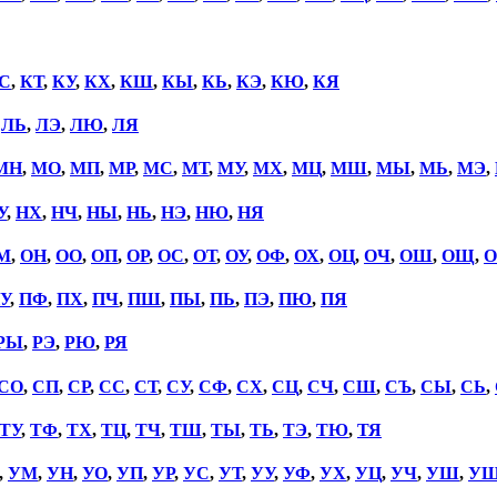
С
,
КТ
,
КУ
,
КХ
,
КШ
,
КЫ
,
КЬ
,
КЭ
,
КЮ
,
КЯ
,
ЛЬ
,
ЛЭ
,
ЛЮ
,
ЛЯ
МН
,
МО
,
МП
,
МР
,
МС
,
МТ
,
МУ
,
МХ
,
МЦ
,
МШ
,
МЫ
,
МЬ
,
МЭ
,
У
,
НХ
,
НЧ
,
НЫ
,
НЬ
,
НЭ
,
НЮ
,
НЯ
М
,
ОН
,
ОО
,
ОП
,
ОР
,
ОС
,
ОТ
,
ОУ
,
ОФ
,
ОХ
,
ОЦ
,
ОЧ
,
ОШ
,
ОЩ
,
О
У
,
ПФ
,
ПХ
,
ПЧ
,
ПШ
,
ПЫ
,
ПЬ
,
ПЭ
,
ПЮ
,
ПЯ
РЫ
,
РЭ
,
РЮ
,
РЯ
СО
,
СП
,
СР
,
СС
,
СТ
,
СУ
,
СФ
,
СХ
,
СЦ
,
СЧ
,
СШ
,
СЪ
,
СЫ
,
СЬ
,
ТУ
,
ТФ
,
ТХ
,
ТЦ
,
ТЧ
,
ТШ
,
ТЫ
,
ТЬ
,
ТЭ
,
ТЮ
,
ТЯ
,
УМ
,
УН
,
УО
,
УП
,
УР
,
УС
,
УТ
,
УУ
,
УФ
,
УХ
,
УЦ
,
УЧ
,
УШ
,
У