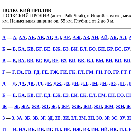
ПОЛКСКИЙ ПРОЛИВ
ПОЛКСКИЙ ПРОЛИВ (англ . Palk Strait), в Индийском ок., ме
км. Наименьшая ширина ок. 55 км. Глубина от 2 до 9 м.
А
—
А
,
АА
,
АБ
,
АВ
,
АГ
,
АД
,
АЕ
,
АЖ
,
АЗ
,
АИ
,
АЙ
,
АК
,
АЛ
,
Б
—
Б
,
БА
,
БВ
,
БГ
,
БЕ
,
БЖ
,
БЗ
,
БИ
,
БЛ
,
БО
,
БП
,
БР
,
БС
,
БУ
В
—
В
,
ВА
,
ВВ
,
ВГ
,
ВД
,
ВЕ
,
ВЗ
,
ВИ
,
ВК
,
ВЛ
,
ВМ
,
ВН
,
ВО
,
ВП
Г
—
Г
,
ГА
,
ГВ
,
ГД
,
ГЕ
,
ГЖ
,
ГИ
,
ГК
,
ГЛ
,
ГМ
,
ГН
,
ГО
,
ГР
,
ГТ
,
Д
—
Д
,
ДА
,
ДВ
,
ДД
,
ДЕ
,
ДЖ
,
ДЗ
,
ДИ
,
ДЛ
,
ДМ
,
ДН
,
ДО
,
ДП
,
Д
Е
—
Е
,
ЕА
,
ЕВ
,
ЕГ
,
ЕД
,
ЕЖ
,
ЕЗ
,
ЕЙ
,
ЕК
,
ЕЛ
,
ЕМ
,
ЕН
,
ЕО
,
Е
Ж
—
Ж
,
ЖА
,
ЖВ
,
ЖГ
,
ЖД
,
ЖЕ
,
ЖЖ
,
ЖИ
,
ЖЛ
,
ЖМ
,
ЖН
,
Ж
З
—
З
,
ЗА
,
ЗБ
,
ЗВ
,
ЗГ
,
ЗД
,
ЗЕ
,
ЗИ
,
ЗЛ
,
ЗМ
,
ЗН
,
ЗО
,
ЗР
,
ЗС
,
ЗУ
,
З
И
—
И
,
ИА
,
ИБ
,
ИВ
,
ИГ
,
ИД
,
ИЕ
,
ИЖ
,
ИЗ
,
ИИ
,
ИЙ
,
ИК
,
ИЛ
,