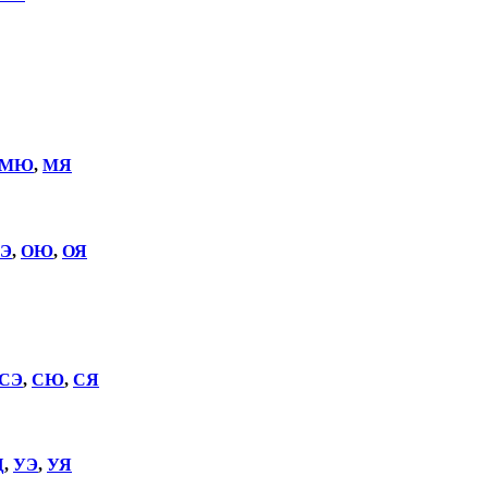
МЮ
,
МЯ
Э
,
ОЮ
,
ОЯ
СЭ
,
СЮ
,
СЯ
Щ
,
УЭ
,
УЯ