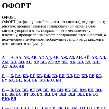
ОФОРТ
ОФОРТ
ОФОРТ (от франц . eau-forte - азотная кислота), вид гравюры;
рисунок процарапывается гравировальной иглой в слое
кислотоупорного лака, покрывающего металлическую
пластину, процарапанные места протравливаются кислотой, а
полученное углубленное изображение заполняется краской и
оттискивается на бумагу.
А
—
А
,
АА
,
АБ
,
АВ
,
АГ
,
АД
,
АЕ
,
АЖ
,
АЗ
,
АИ
,
АЙ
,
АК
,
АЛ
,
АМ
,
АН
,
АО
,
АП
,
АР
,
АС
,
АТ
,
АУ
,
АФ
,
АХ
,
АЦ
,
АЧ
,
АШ
,
АЭ
,
АЮ
,
АЯ
Б
—
Б
,
БА
,
БВ
,
БГ
,
БЕ
,
БЖ
,
БЗ
,
БИ
,
БЛ
,
БО
,
БП
,
БР
,
БС
,
БУ
,
БХ
,
БЦ
,
БЫ
,
БЬ
,
БЭ
,
БЮ
,
БЯ
В
—
В
,
ВА
,
ВВ
,
ВГ
,
ВД
,
ВЕ
,
ВЗ
,
ВИ
,
ВК
,
ВЛ
,
ВМ
,
ВН
,
ВО
,
ВП
,
ВР
,
ВС
,
ВТ
,
ВУ
,
ВХ
,
ВЦ
,
ВЧ
,
ВШ
,
ВЩ
,
ВЫ
,
ВЬ
,
ВЭ
,
ВЮ
,
ВЯ
Г
—
Г
,
ГА
,
ГВ
,
ГД
,
ГЕ
,
ГЖ
,
ГИ
,
ГК
,
ГЛ
,
ГМ
,
ГН
,
ГО
,
ГР
,
ГТ
,