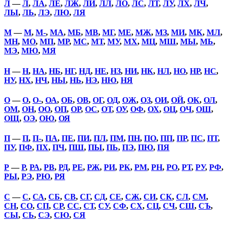
Л
—
Л
,
ЛА
,
ЛЕ
,
ЛЖ
,
ЛИ
,
ЛЛ
,
ЛО
,
ЛС
,
ЛТ
,
ЛУ
,
ЛХ
,
ЛЧ
,
ЛЫ
,
ЛЬ
,
ЛЭ
,
ЛЮ
,
ЛЯ
М
—
М
,
М-
,
МА
,
МБ
,
МВ
,
МГ
,
МЕ
,
МЖ
,
МЗ
,
МИ
,
МК
,
МЛ
,
МН
,
МО
,
МП
,
МР
,
МС
,
МТ
,
МУ
,
МХ
,
МЦ
,
МШ
,
МЫ
,
МЬ
,
МЭ
,
МЮ
,
МЯ
Н
—
Н
,
НА
,
НБ
,
НГ
,
НД
,
НЕ
,
НЗ
,
НИ
,
НК
,
НЛ
,
НО
,
НР
,
НС
,
НУ
,
НХ
,
НЧ
,
НЫ
,
НЬ
,
НЭ
,
НЮ
,
НЯ
О
—
О
,
О-
,
ОА
,
ОБ
,
ОВ
,
ОГ
,
ОД
,
ОЖ
,
ОЗ
,
ОИ
,
ОЙ
,
ОК
,
ОЛ
,
ОМ
,
ОН
,
ОО
,
ОП
,
ОР
,
ОС
,
ОТ
,
ОУ
,
ОФ
,
ОХ
,
ОЦ
,
ОЧ
,
ОШ
,
ОЩ
,
ОЭ
,
ОЮ
,
ОЯ
П
—
П
,
П-
,
ПА
,
ПЕ
,
ПИ
,
ПЛ
,
ПМ
,
ПН
,
ПО
,
ПП
,
ПР
,
ПС
,
ПТ
,
ПУ
,
ПФ
,
ПХ
,
ПЧ
,
ПШ
,
ПЫ
,
ПЬ
,
ПЭ
,
ПЮ
,
ПЯ
Р
—
Р
,
РА
,
РВ
,
РД
,
РЕ
,
РЖ
,
РИ
,
РК
,
РМ
,
РН
,
РО
,
РТ
,
РУ
,
РФ
,
РЫ
,
РЭ
,
РЮ
,
РЯ
С
—
С
,
СА
,
СБ
,
СВ
,
СГ
,
СД
,
СЕ
,
СЖ
,
СИ
,
СК
,
СЛ
,
СМ
,
СН
,
СО
,
СП
,
СР
,
СС
,
СТ
,
СУ
,
СФ
,
СХ
,
СЦ
,
СЧ
,
СШ
,
СЪ
,
СЫ
,
СЬ
,
СЭ
,
СЮ
,
СЯ