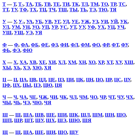
Т
—
Т
,
Т-
,
ТА
,
ТБ
,
ТВ
,
ТЕ
,
ТИ
,
ТК
,
ТЛ
,
ТМ
,
ТО
,
ТР
,
ТС
,
ТТ
,
ТУ
,
ТФ
,
ТХ
,
ТЦ
,
ТЧ
,
ТШ
,
ТЫ
,
ТЬ
,
ТЭ
,
ТЮ
,
ТЯ
У
—
У
,
У-
,
УА
,
УБ
,
УВ
,
УГ
,
УД
,
УЕ
,
УЖ
,
УЗ
,
УИ
,
УЙ
,
УК
,
УЛ
,
УМ
,
УН
,
УО
,
УП
,
УР
,
УС
,
УТ
,
УУ
,
УФ
,
УХ
,
УЦ
,
УЧ
,
УШ
,
УЩ
,
УЭ
,
УЯ
Ф
—
Ф
,
ФА
,
ФБ
,
ФЕ
,
ФЗ
,
ФИ
,
ФЛ
,
ФМ
,
ФО
,
ФР
,
ФТ
,
ФУ
,
ФЬ
,
ФЭ
,
ФЮ
Х
—
Х
,
ХА
,
ХВ
,
ХЕ
,
ХИ
,
ХЛ
,
ХМ
,
ХН
,
ХО
,
ХР
,
ХТ
,
ХУ
,
ХШ
,
ХЫ
,
ХЬ
,
ХЭ
,
ХЮ
,
ХЯ
Ц
—
Ц
,
ЦА
,
ЦВ
,
ЦД
,
ЦЕ
,
ЦЗ
,
ЦИ
,
ЦК
,
ЦН
,
ЦО
,
ЦР
,
ЦС
,
ЦУ
,
ЦФ
,
ЦХ
,
ЦЫ
,
ЦЭ
,
ЦЮ
,
ЦЯ
Ч
—
Ч
,
ЧА
,
ЧЕ
,
ЧЖ
,
ЧИ
,
ЧК
,
ЧЛ
,
ЧМ
,
ЧО
,
ЧР
,
ЧТ
,
ЧУ
,
ЧХ
,
ЧЫ
,
ЧЬ
,
ЧЭ
,
ЧЮ
,
ЧЯ
Ш
—
Ш
,
ША
,
ШВ
,
ШЕ
,
ШИ
,
ШК
,
ШЛ
,
ШМ
,
ШН
,
ШО
,
ШП
,
ШР
,
ШТ
,
ШУ
,
ШХ
,
ШЭ
,
ШЮ
,
ШЯ
Щ
—
Щ
,
ЩА
,
ЩЕ
,
ЩИ
,
ЩО
,
ЩУ