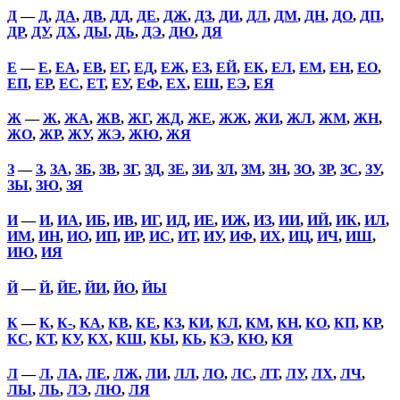
Д
—
Д
,
ДА
,
ДВ
,
ДД
,
ДЕ
,
ДЖ
,
ДЗ
,
ДИ
,
ДЛ
,
ДМ
,
ДН
,
ДО
,
ДП
,
ДР
,
ДУ
,
ДХ
,
ДЫ
,
ДЬ
,
ДЭ
,
ДЮ
,
ДЯ
Е
—
Е
,
ЕА
,
ЕВ
,
ЕГ
,
ЕД
,
ЕЖ
,
ЕЗ
,
ЕЙ
,
ЕК
,
ЕЛ
,
ЕМ
,
ЕН
,
ЕО
,
ЕП
,
ЕР
,
ЕС
,
ЕТ
,
ЕУ
,
ЕФ
,
ЕХ
,
ЕШ
,
ЕЭ
,
ЕЯ
Ж
—
Ж
,
ЖА
,
ЖВ
,
ЖГ
,
ЖД
,
ЖЕ
,
ЖЖ
,
ЖИ
,
ЖЛ
,
ЖМ
,
ЖН
,
ЖО
,
ЖР
,
ЖУ
,
ЖЭ
,
ЖЮ
,
ЖЯ
З
—
З
,
ЗА
,
ЗБ
,
ЗВ
,
ЗГ
,
ЗД
,
ЗЕ
,
ЗИ
,
ЗЛ
,
ЗМ
,
ЗН
,
ЗО
,
ЗР
,
ЗС
,
ЗУ
,
ЗЫ
,
ЗЮ
,
ЗЯ
И
—
И
,
ИА
,
ИБ
,
ИВ
,
ИГ
,
ИД
,
ИЕ
,
ИЖ
,
ИЗ
,
ИИ
,
ИЙ
,
ИК
,
ИЛ
,
ИМ
,
ИН
,
ИО
,
ИП
,
ИР
,
ИС
,
ИТ
,
ИУ
,
ИФ
,
ИХ
,
ИЦ
,
ИЧ
,
ИШ
,
ИЮ
,
ИЯ
Й
—
Й
,
ЙЕ
,
ЙИ
,
ЙО
,
ЙЫ
К
—
К
,
К-
,
КА
,
КВ
,
КЕ
,
КЗ
,
КИ
,
КЛ
,
КМ
,
КН
,
КО
,
КП
,
КР
,
КС
,
КТ
,
КУ
,
КХ
,
КШ
,
КЫ
,
КЬ
,
КЭ
,
КЮ
,
КЯ
Л
—
Л
,
ЛА
,
ЛЕ
,
ЛЖ
,
ЛИ
,
ЛЛ
,
ЛО
,
ЛС
,
ЛТ
,
ЛУ
,
ЛХ
,
ЛЧ
,
ЛЫ
,
ЛЬ
,
ЛЭ
,
ЛЮ
,
ЛЯ