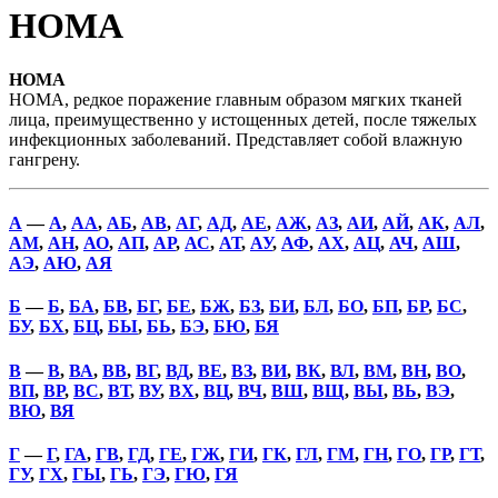
НОМА
НОМА
НОМА, редкое поражение главным образом мягких тканей
лица, преимущественно у истощенных детей, после тяжелых
инфекционных заболеваний. Представляет собой влажную
гангрену.
А
—
А
,
АА
,
АБ
,
АВ
,
АГ
,
АД
,
АЕ
,
АЖ
,
АЗ
,
АИ
,
АЙ
,
АК
,
АЛ
,
АМ
,
АН
,
АО
,
АП
,
АР
,
АС
,
АТ
,
АУ
,
АФ
,
АХ
,
АЦ
,
АЧ
,
АШ
,
АЭ
,
АЮ
,
АЯ
Б
—
Б
,
БА
,
БВ
,
БГ
,
БЕ
,
БЖ
,
БЗ
,
БИ
,
БЛ
,
БО
,
БП
,
БР
,
БС
,
БУ
,
БХ
,
БЦ
,
БЫ
,
БЬ
,
БЭ
,
БЮ
,
БЯ
В
—
В
,
ВА
,
ВВ
,
ВГ
,
ВД
,
ВЕ
,
ВЗ
,
ВИ
,
ВК
,
ВЛ
,
ВМ
,
ВН
,
ВО
,
ВП
,
ВР
,
ВС
,
ВТ
,
ВУ
,
ВХ
,
ВЦ
,
ВЧ
,
ВШ
,
ВЩ
,
ВЫ
,
ВЬ
,
ВЭ
,
ВЮ
,
ВЯ
Г
—
Г
,
ГА
,
ГВ
,
ГД
,
ГЕ
,
ГЖ
,
ГИ
,
ГК
,
ГЛ
,
ГМ
,
ГН
,
ГО
,
ГР
,
ГТ
,
ГУ
,
ГХ
,
ГЫ
,
ГЬ
,
ГЭ
,
ГЮ
,
ГЯ