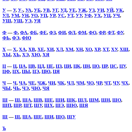
У
—
У
,
У-
,
УА
,
УБ
,
УВ
,
УГ
,
УД
,
УЕ
,
УЖ
,
УЗ
,
УИ
,
УЙ
,
УК
,
УЛ
,
УМ
,
УН
,
УО
,
УП
,
УР
,
УС
,
УТ
,
УУ
,
УФ
,
УХ
,
УЦ
,
УЧ
,
УШ
,
УЩ
,
УЭ
,
УЯ
Ф
—
Ф
,
ФА
,
ФБ
,
ФЕ
,
ФЗ
,
ФИ
,
ФЛ
,
ФМ
,
ФО
,
ФР
,
ФТ
,
ФУ
,
ФЬ
,
ФЭ
,
ФЮ
Х
—
Х
,
ХА
,
ХВ
,
ХЕ
,
ХИ
,
ХЛ
,
ХМ
,
ХН
,
ХО
,
ХР
,
ХТ
,
ХУ
,
ХШ
,
ХЫ
,
ХЬ
,
ХЭ
,
ХЮ
,
ХЯ
Ц
—
Ц
,
ЦА
,
ЦВ
,
ЦД
,
ЦЕ
,
ЦЗ
,
ЦИ
,
ЦК
,
ЦН
,
ЦО
,
ЦР
,
ЦС
,
ЦУ
,
ЦФ
,
ЦХ
,
ЦЫ
,
ЦЭ
,
ЦЮ
,
ЦЯ
Ч
—
Ч
,
ЧА
,
ЧЕ
,
ЧЖ
,
ЧИ
,
ЧК
,
ЧЛ
,
ЧМ
,
ЧО
,
ЧР
,
ЧТ
,
ЧУ
,
ЧХ
,
ЧЫ
,
ЧЬ
,
ЧЭ
,
ЧЮ
,
ЧЯ
Ш
—
Ш
,
ША
,
ШВ
,
ШЕ
,
ШИ
,
ШК
,
ШЛ
,
ШМ
,
ШН
,
ШО
,
ШП
,
ШР
,
ШТ
,
ШУ
,
ШХ
,
ШЭ
,
ШЮ
,
ШЯ
Щ
—
Щ
,
ЩА
,
ЩЕ
,
ЩИ
,
ЩО
,
ЩУ
Ъ