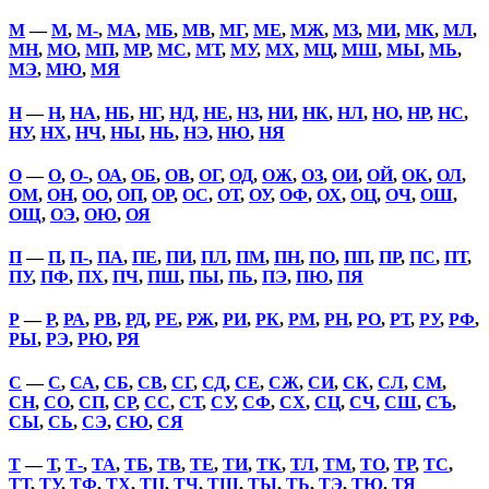
М
—
М
,
М-
,
МА
,
МБ
,
МВ
,
МГ
,
МЕ
,
МЖ
,
МЗ
,
МИ
,
МК
,
МЛ
,
МН
,
МО
,
МП
,
МР
,
МС
,
МТ
,
МУ
,
МХ
,
МЦ
,
МШ
,
МЫ
,
МЬ
,
МЭ
,
МЮ
,
МЯ
Н
—
Н
,
НА
,
НБ
,
НГ
,
НД
,
НЕ
,
НЗ
,
НИ
,
НК
,
НЛ
,
НО
,
НР
,
НС
,
НУ
,
НХ
,
НЧ
,
НЫ
,
НЬ
,
НЭ
,
НЮ
,
НЯ
О
—
О
,
О-
,
ОА
,
ОБ
,
ОВ
,
ОГ
,
ОД
,
ОЖ
,
ОЗ
,
ОИ
,
ОЙ
,
ОК
,
ОЛ
,
ОМ
,
ОН
,
ОО
,
ОП
,
ОР
,
ОС
,
ОТ
,
ОУ
,
ОФ
,
ОХ
,
ОЦ
,
ОЧ
,
ОШ
,
ОЩ
,
ОЭ
,
ОЮ
,
ОЯ
П
—
П
,
П-
,
ПА
,
ПЕ
,
ПИ
,
ПЛ
,
ПМ
,
ПН
,
ПО
,
ПП
,
ПР
,
ПС
,
ПТ
,
ПУ
,
ПФ
,
ПХ
,
ПЧ
,
ПШ
,
ПЫ
,
ПЬ
,
ПЭ
,
ПЮ
,
ПЯ
Р
—
Р
,
РА
,
РВ
,
РД
,
РЕ
,
РЖ
,
РИ
,
РК
,
РМ
,
РН
,
РО
,
РТ
,
РУ
,
РФ
,
РЫ
,
РЭ
,
РЮ
,
РЯ
С
—
С
,
СА
,
СБ
,
СВ
,
СГ
,
СД
,
СЕ
,
СЖ
,
СИ
,
СК
,
СЛ
,
СМ
,
СН
,
СО
,
СП
,
СР
,
СС
,
СТ
,
СУ
,
СФ
,
СХ
,
СЦ
,
СЧ
,
СШ
,
СЪ
,
СЫ
,
СЬ
,
СЭ
,
СЮ
,
СЯ
Т
—
Т
,
Т-
,
ТА
,
ТБ
,
ТВ
,
ТЕ
,
ТИ
,
ТК
,
ТЛ
,
ТМ
,
ТО
,
ТР
,
ТС
,
ТТ
,
ТУ
,
ТФ
,
ТХ
,
ТЦ
,
ТЧ
,
ТШ
,
ТЫ
,
ТЬ
,
ТЭ
,
ТЮ
,
ТЯ