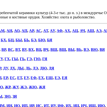
атой керамики культур (4-3-е тыс. до н. э.) в междуречье Оки 
ные и костяные орудия. Хозяйство: охота и рыболовство.
АМ
,
АН
,
АО
,
АП
,
АР
,
АС
,
АТ
,
АУ
,
АФ
,
АХ
,
АЦ
,
АЧ
,
АШ
,
АЭ
,
А
,
БХ
,
БЦ
,
БЫ
,
БЬ
,
БЭ
,
БЮ
,
БЯ
,
ВР
,
ВС
,
ВТ
,
ВУ
,
ВХ
,
ВЦ
,
ВЧ
,
ВШ
,
ВЩ
,
ВЫ
,
ВЬ
,
ВЭ
,
ВЮ
,
ВЯ
ГУ
,
ГХ
,
ГЫ
,
ГЬ
,
ГЭ
,
ГЮ
,
ГЯ
Р
,
ДУ
,
ДХ
,
ДЫ
,
ДЬ
,
ДЭ
,
ДЮ
,
ДЯ
П
,
ЕР
,
ЕС
,
ЕТ
,
ЕУ
,
ЕФ
,
ЕХ
,
ЕШ
,
ЕЭ
,
ЕЯ
О
,
ЖР
,
ЖУ
,
ЖЭ
,
ЖЮ
,
ЖЯ
Ы
,
ЗЮ
,
ЗЯ
ИМ
,
ИН
,
ИО
,
ИП
,
ИР
,
ИС
,
ИТ
,
ИУ
,
ИФ
,
ИХ
,
ИЦ
,
ИЧ
,
ИШ
,
ИЮ
,