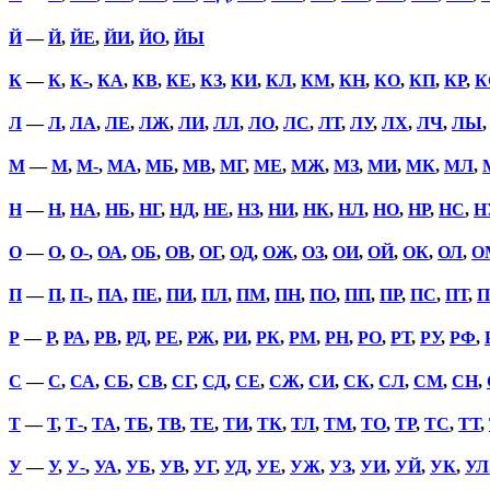
Й
—
Й
,
ЙЕ
,
ЙИ
,
ЙО
,
ЙЫ
К
—
К
,
К-
,
КА
,
КВ
,
КЕ
,
КЗ
,
КИ
,
КЛ
,
КМ
,
КН
,
КО
,
КП
,
КР
,
К
Л
—
Л
,
ЛА
,
ЛЕ
,
ЛЖ
,
ЛИ
,
ЛЛ
,
ЛО
,
ЛС
,
ЛТ
,
ЛУ
,
ЛХ
,
ЛЧ
,
ЛЫ
М
—
М
,
М-
,
МА
,
МБ
,
МВ
,
МГ
,
МЕ
,
МЖ
,
МЗ
,
МИ
,
МК
,
МЛ
,
Н
—
Н
,
НА
,
НБ
,
НГ
,
НД
,
НЕ
,
НЗ
,
НИ
,
НК
,
НЛ
,
НО
,
НР
,
НС
,
Н
О
—
О
,
О-
,
ОА
,
ОБ
,
ОВ
,
ОГ
,
ОД
,
ОЖ
,
ОЗ
,
ОИ
,
ОЙ
,
ОК
,
ОЛ
,
О
П
—
П
,
П-
,
ПА
,
ПЕ
,
ПИ
,
ПЛ
,
ПМ
,
ПН
,
ПО
,
ПП
,
ПР
,
ПС
,
ПТ
,
П
Р
—
Р
,
РА
,
РВ
,
РД
,
РЕ
,
РЖ
,
РИ
,
РК
,
РМ
,
РН
,
РО
,
РТ
,
РУ
,
РФ
,
С
—
С
,
СА
,
СБ
,
СВ
,
СГ
,
СД
,
СЕ
,
СЖ
,
СИ
,
СК
,
СЛ
,
СМ
,
СН
,
Т
—
Т
,
Т-
,
ТА
,
ТБ
,
ТВ
,
ТЕ
,
ТИ
,
ТК
,
ТЛ
,
ТМ
,
ТО
,
ТР
,
ТС
,
ТТ
,
У
—
У
,
У-
,
УА
,
УБ
,
УВ
,
УГ
,
УД
,
УЕ
,
УЖ
,
УЗ
,
УИ
,
УЙ
,
УК
,
УЛ