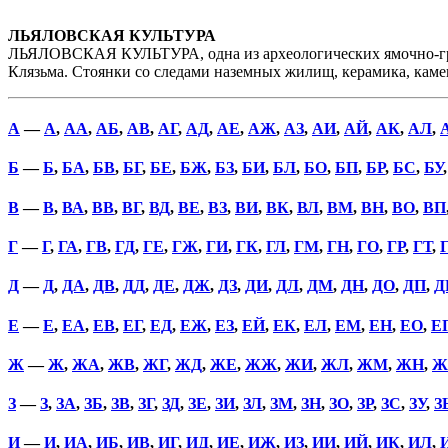
ЛЬЯЛОВСКАЯ КУЛЬТУРА
ЛЬЯЛОВСКАЯ КУЛЬТУРА, одна из археологических ямочно-гребенч
Клязьма. Стоянки со следами наземных жилищ, керамика, камен
А
—
А
,
АА
,
АБ
,
АВ
,
АГ
,
АД
,
АЕ
,
АЖ
,
АЗ
,
АИ
,
АЙ
,
АК
,
АЛ
,
Б
—
Б
,
БА
,
БВ
,
БГ
,
БЕ
,
БЖ
,
БЗ
,
БИ
,
БЛ
,
БО
,
БП
,
БР
,
БС
,
БУ
В
—
В
,
ВА
,
ВВ
,
ВГ
,
ВД
,
ВЕ
,
ВЗ
,
ВИ
,
ВК
,
ВЛ
,
ВМ
,
ВН
,
ВО
,
ВП
Г
—
Г
,
ГА
,
ГВ
,
ГД
,
ГЕ
,
ГЖ
,
ГИ
,
ГК
,
ГЛ
,
ГМ
,
ГН
,
ГО
,
ГР
,
ГТ
,
Д
—
Д
,
ДА
,
ДВ
,
ДД
,
ДЕ
,
ДЖ
,
ДЗ
,
ДИ
,
ДЛ
,
ДМ
,
ДН
,
ДО
,
ДП
,
Д
Е
—
Е
,
ЕА
,
ЕВ
,
ЕГ
,
ЕД
,
ЕЖ
,
ЕЗ
,
ЕЙ
,
ЕК
,
ЕЛ
,
ЕМ
,
ЕН
,
ЕО
,
Е
Ж
—
Ж
,
ЖА
,
ЖВ
,
ЖГ
,
ЖД
,
ЖЕ
,
ЖЖ
,
ЖИ
,
ЖЛ
,
ЖМ
,
ЖН
,
Ж
З
—
З
,
ЗА
,
ЗБ
,
ЗВ
,
ЗГ
,
ЗД
,
ЗЕ
,
ЗИ
,
ЗЛ
,
ЗМ
,
ЗН
,
ЗО
,
ЗР
,
ЗС
,
ЗУ
,
З
И
—
И
,
ИА
,
ИБ
,
ИВ
,
ИГ
,
ИД
,
ИЕ
,
ИЖ
,
ИЗ
,
ИИ
,
ИЙ
,
ИК
,
ИЛ
,