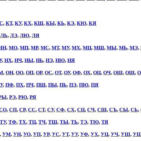
С
,
КТ
,
КУ
,
КХ
,
КШ
,
КЫ
,
КЬ
,
КЭ
,
КЮ
,
КЯ
,
ЛЬ
,
ЛЭ
,
ЛЮ
,
ЛЯ
МН
,
МО
,
МП
,
МР
,
МС
,
МТ
,
МУ
,
МХ
,
МЦ
,
МШ
,
МЫ
,
МЬ
,
МЭ
,
У
,
НХ
,
НЧ
,
НЫ
,
НЬ
,
НЭ
,
НЮ
,
НЯ
М
,
ОН
,
ОО
,
ОП
,
ОР
,
ОС
,
ОТ
,
ОУ
,
ОФ
,
ОХ
,
ОЦ
,
ОЧ
,
ОШ
,
ОЩ
,
О
У
,
ПФ
,
ПХ
,
ПЧ
,
ПШ
,
ПЫ
,
ПЬ
,
ПЭ
,
ПЮ
,
ПЯ
РЫ
,
РЭ
,
РЮ
,
РЯ
СО
,
СП
,
СР
,
СС
,
СТ
,
СУ
,
СФ
,
СХ
,
СЦ
,
СЧ
,
СШ
,
СЪ
,
СЫ
,
СЬ
,
ТУ
,
ТФ
,
ТХ
,
ТЦ
,
ТЧ
,
ТШ
,
ТЫ
,
ТЬ
,
ТЭ
,
ТЮ
,
ТЯ
,
УМ
,
УН
,
УО
,
УП
,
УР
,
УС
,
УТ
,
УУ
,
УФ
,
УХ
,
УЦ
,
УЧ
,
УШ
,
У