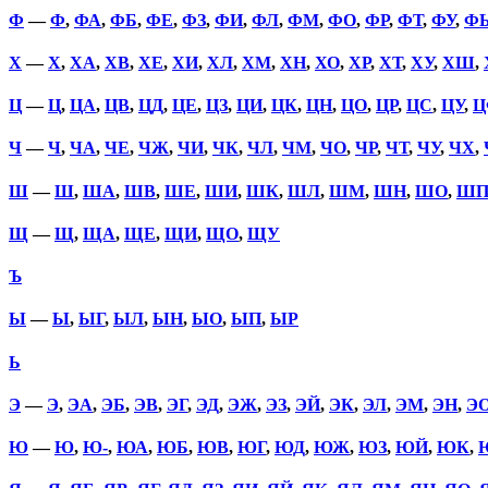
Ф
—
Ф
,
ФА
,
ФБ
,
ФЕ
,
ФЗ
,
ФИ
,
ФЛ
,
ФМ
,
ФО
,
ФР
,
ФТ
,
ФУ
,
Ф
Х
—
Х
,
ХА
,
ХВ
,
ХЕ
,
ХИ
,
ХЛ
,
ХМ
,
ХН
,
ХО
,
ХР
,
ХТ
,
ХУ
,
ХШ
,
Ц
—
Ц
,
ЦА
,
ЦВ
,
ЦД
,
ЦЕ
,
ЦЗ
,
ЦИ
,
ЦК
,
ЦН
,
ЦО
,
ЦР
,
ЦС
,
ЦУ
,
Ц
Ч
—
Ч
,
ЧА
,
ЧЕ
,
ЧЖ
,
ЧИ
,
ЧК
,
ЧЛ
,
ЧМ
,
ЧО
,
ЧР
,
ЧТ
,
ЧУ
,
ЧХ
,
Ш
—
Ш
,
ША
,
ШВ
,
ШЕ
,
ШИ
,
ШК
,
ШЛ
,
ШМ
,
ШН
,
ШО
,
Ш
Щ
—
Щ
,
ЩА
,
ЩЕ
,
ЩИ
,
ЩО
,
ЩУ
Ъ
Ы
—
Ы
,
ЫГ
,
ЫЛ
,
ЫН
,
ЫО
,
ЫП
,
ЫР
Ь
Э
—
Э
,
ЭА
,
ЭБ
,
ЭВ
,
ЭГ
,
ЭД
,
ЭЖ
,
ЭЗ
,
ЭЙ
,
ЭК
,
ЭЛ
,
ЭМ
,
ЭН
,
Э
Ю
—
Ю
,
Ю-
,
ЮА
,
ЮБ
,
ЮВ
,
ЮГ
,
ЮД
,
ЮЖ
,
ЮЗ
,
ЮЙ
,
ЮК
,