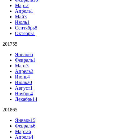
Март
2
Апрель
1
Май
3
Июль
1
Сентябрь
8
Октябрь
1
2017
55
Январь
6
Февраль
1
Март
3
Апрель
2
Июнь
4
Июль
20
Август
1
Ноябрь
4
Декабрь
14
2018
65
Январь
15
Февраль
6
Март
26
Апрель
4