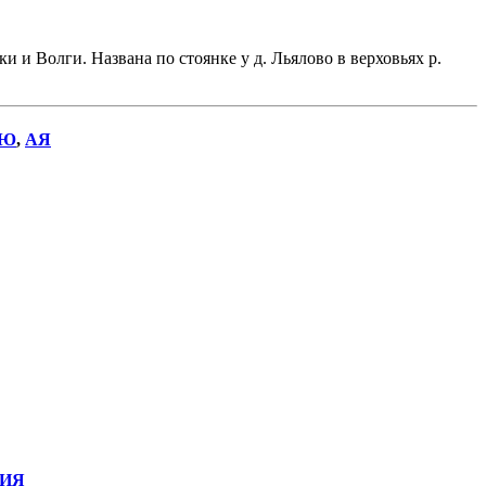
и Волги. Названа по стоянке у д. Льялово в верховьях р.
Ю
,
АЯ
ИЯ