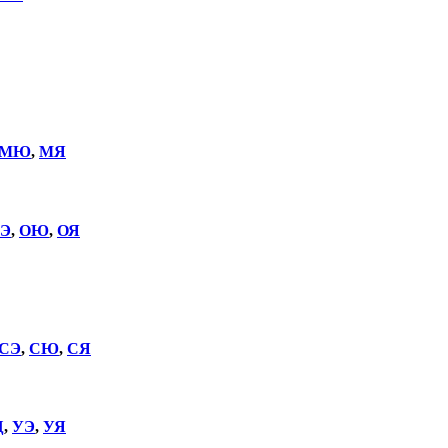
МЮ
,
МЯ
Э
,
ОЮ
,
ОЯ
СЭ
,
СЮ
,
СЯ
Щ
,
УЭ
,
УЯ