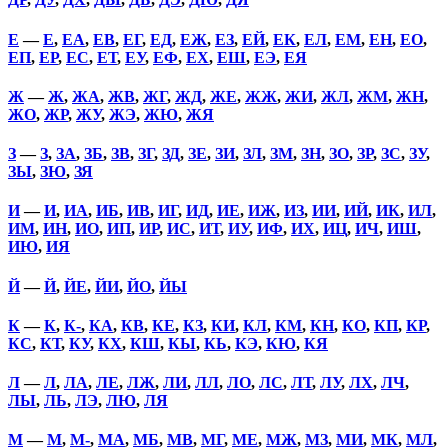
Е
—
Е
,
ЕА
,
ЕВ
,
ЕГ
,
ЕД
,
ЕЖ
,
ЕЗ
,
ЕЙ
,
ЕК
,
ЕЛ
,
ЕМ
,
ЕН
,
ЕО
,
ЕП
,
ЕР
,
ЕС
,
ЕТ
,
ЕУ
,
ЕФ
,
ЕХ
,
ЕШ
,
ЕЭ
,
ЕЯ
Ж
—
Ж
,
ЖА
,
ЖВ
,
ЖГ
,
ЖД
,
ЖЕ
,
ЖЖ
,
ЖИ
,
ЖЛ
,
ЖМ
,
ЖН
,
ЖО
,
ЖР
,
ЖУ
,
ЖЭ
,
ЖЮ
,
ЖЯ
З
—
З
,
ЗА
,
ЗБ
,
ЗВ
,
ЗГ
,
ЗД
,
ЗЕ
,
ЗИ
,
ЗЛ
,
ЗМ
,
ЗН
,
ЗО
,
ЗР
,
ЗС
,
ЗУ
,
ЗЫ
,
ЗЮ
,
ЗЯ
И
—
И
,
ИА
,
ИБ
,
ИВ
,
ИГ
,
ИД
,
ИЕ
,
ИЖ
,
ИЗ
,
ИИ
,
ИЙ
,
ИК
,
ИЛ
,
ИМ
,
ИН
,
ИО
,
ИП
,
ИР
,
ИС
,
ИТ
,
ИУ
,
ИФ
,
ИХ
,
ИЦ
,
ИЧ
,
ИШ
,
ИЮ
,
ИЯ
Й
—
Й
,
ЙЕ
,
ЙИ
,
ЙО
,
ЙЫ
К
—
К
,
К-
,
КА
,
КВ
,
КЕ
,
КЗ
,
КИ
,
КЛ
,
КМ
,
КН
,
КО
,
КП
,
КР
,
КС
,
КТ
,
КУ
,
КХ
,
КШ
,
КЫ
,
КЬ
,
КЭ
,
КЮ
,
КЯ
Л
—
Л
,
ЛА
,
ЛЕ
,
ЛЖ
,
ЛИ
,
ЛЛ
,
ЛО
,
ЛС
,
ЛТ
,
ЛУ
,
ЛХ
,
ЛЧ
,
ЛЫ
,
ЛЬ
,
ЛЭ
,
ЛЮ
,
ЛЯ
М
—
М
,
М-
,
МА
,
МБ
,
МВ
,
МГ
,
МЕ
,
МЖ
,
МЗ
,
МИ
,
МК
,
МЛ
,