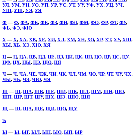
УЛ
,
УМ
,
УН
,
УО
,
УП
,
УР
,
УС
,
УТ
,
УУ
,
УФ
,
УХ
,
УЦ
,
УЧ
,
УШ
,
УЩ
,
УЭ
,
УЯ
Ф
—
Ф
,
ФА
,
ФБ
,
ФЕ
,
ФЗ
,
ФИ
,
ФЛ
,
ФМ
,
ФО
,
ФР
,
ФТ
,
ФУ
,
ФЬ
,
ФЭ
,
ФЮ
Х
—
Х
,
ХА
,
ХВ
,
ХЕ
,
ХИ
,
ХЛ
,
ХМ
,
ХН
,
ХО
,
ХР
,
ХТ
,
ХУ
,
ХШ
,
ХЫ
,
ХЬ
,
ХЭ
,
ХЮ
,
ХЯ
Ц
—
Ц
,
ЦА
,
ЦВ
,
ЦД
,
ЦЕ
,
ЦЗ
,
ЦИ
,
ЦК
,
ЦН
,
ЦО
,
ЦР
,
ЦС
,
ЦУ
,
ЦФ
,
ЦХ
,
ЦЫ
,
ЦЭ
,
ЦЮ
,
ЦЯ
Ч
—
Ч
,
ЧА
,
ЧЕ
,
ЧЖ
,
ЧИ
,
ЧК
,
ЧЛ
,
ЧМ
,
ЧО
,
ЧР
,
ЧТ
,
ЧУ
,
ЧХ
,
ЧЫ
,
ЧЬ
,
ЧЭ
,
ЧЮ
,
ЧЯ
Ш
—
Ш
,
ША
,
ШВ
,
ШЕ
,
ШИ
,
ШК
,
ШЛ
,
ШМ
,
ШН
,
ШО
,
ШП
,
ШР
,
ШТ
,
ШУ
,
ШХ
,
ШЭ
,
ШЮ
,
ШЯ
Щ
—
Щ
,
ЩА
,
ЩЕ
,
ЩИ
,
ЩО
,
ЩУ
Ъ
Ы
—
Ы
,
ЫГ
,
ЫЛ
,
ЫН
,
ЫО
,
ЫП
,
ЫР