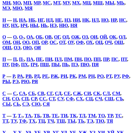
МН
,
МО
,
МП
,
МР
,
МС
,
МТ
,
МУ
,
МХ
,
МЦ
,
МШ
,
МЫ
,
МЬ
,
МЭ
,
МЮ
,
МЯ
Н
—
Н
,
НА
,
НБ
,
НГ
,
НД
,
НЕ
,
НЗ
,
НИ
,
НК
,
НЛ
,
НО
,
НР
,
НС
,
НУ
,
НХ
,
НЧ
,
НЫ
,
НЬ
,
НЭ
,
НЮ
,
НЯ
О
—
О
,
О-
,
ОА
,
ОБ
,
ОВ
,
ОГ
,
ОД
,
ОЖ
,
ОЗ
,
ОИ
,
ОЙ
,
ОК
,
ОЛ
,
ОМ
,
ОН
,
ОО
,
ОП
,
ОР
,
ОС
,
ОТ
,
ОУ
,
ОФ
,
ОХ
,
ОЦ
,
ОЧ
,
ОШ
,
ОЩ
,
ОЭ
,
ОЮ
,
ОЯ
П
—
П
,
П-
,
ПА
,
ПЕ
,
ПИ
,
ПЛ
,
ПМ
,
ПН
,
ПО
,
ПП
,
ПР
,
ПС
,
ПТ
,
ПУ
,
ПФ
,
ПХ
,
ПЧ
,
ПШ
,
ПЫ
,
ПЬ
,
ПЭ
,
ПЮ
,
ПЯ
Р
—
Р
,
РА
,
РВ
,
РД
,
РЕ
,
РЖ
,
РИ
,
РК
,
РМ
,
РН
,
РО
,
РТ
,
РУ
,
РФ
,
РЫ
,
РЭ
,
РЮ
,
РЯ
С
—
С
,
СА
,
СБ
,
СВ
,
СГ
,
СД
,
СЕ
,
СЖ
,
СИ
,
СК
,
СЛ
,
СМ
,
СН
,
СО
,
СП
,
СР
,
СС
,
СТ
,
СУ
,
СФ
,
СХ
,
СЦ
,
СЧ
,
СШ
,
СЪ
,
СЫ
,
СЬ
,
СЭ
,
СЮ
,
СЯ
Т
—
Т
,
Т-
,
ТА
,
ТБ
,
ТВ
,
ТЕ
,
ТИ
,
ТК
,
ТЛ
,
ТМ
,
ТО
,
ТР
,
ТС
,
ТТ
,
ТУ
,
ТФ
,
ТХ
,
ТЦ
,
ТЧ
,
ТШ
,
ТЫ
,
ТЬ
,
ТЭ
,
ТЮ
,
ТЯ
У
—
У
,
У-
,
УА
,
УБ
,
УВ
,
УГ
,
УД
,
УЕ
,
УЖ
,
УЗ
,
УИ
,
УЙ
,
УК
,