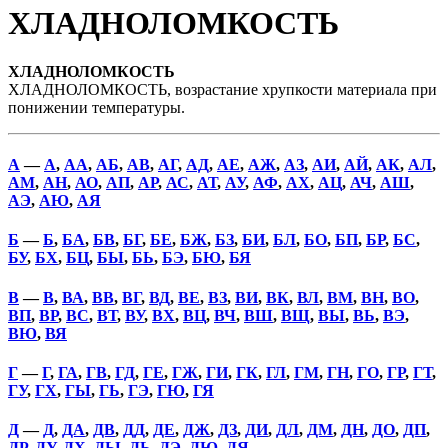
ХЛАДНОЛОМКОСТЬ
ХЛАДНОЛОМКОСТЬ
ХЛАДНОЛОМКОСТЬ, возрастание хрупкости материала при
понижении температуры.
А
—
А
,
АА
,
АБ
,
АВ
,
АГ
,
АД
,
АЕ
,
АЖ
,
АЗ
,
АИ
,
АЙ
,
АК
,
АЛ
,
АМ
,
АН
,
АО
,
АП
,
АР
,
АС
,
АТ
,
АУ
,
АФ
,
АХ
,
АЦ
,
АЧ
,
АШ
,
АЭ
,
АЮ
,
АЯ
Б
—
Б
,
БА
,
БВ
,
БГ
,
БЕ
,
БЖ
,
БЗ
,
БИ
,
БЛ
,
БО
,
БП
,
БР
,
БС
,
БУ
,
БХ
,
БЦ
,
БЫ
,
БЬ
,
БЭ
,
БЮ
,
БЯ
В
—
В
,
ВА
,
ВВ
,
ВГ
,
ВД
,
ВЕ
,
ВЗ
,
ВИ
,
ВК
,
ВЛ
,
ВМ
,
ВН
,
ВО
,
ВП
,
ВР
,
ВС
,
ВТ
,
ВУ
,
ВХ
,
ВЦ
,
ВЧ
,
ВШ
,
ВЩ
,
ВЫ
,
ВЬ
,
ВЭ
,
ВЮ
,
ВЯ
Г
—
Г
,
ГА
,
ГВ
,
ГД
,
ГЕ
,
ГЖ
,
ГИ
,
ГК
,
ГЛ
,
ГМ
,
ГН
,
ГО
,
ГР
,
ГТ
,
ГУ
,
ГХ
,
ГЫ
,
ГЬ
,
ГЭ
,
ГЮ
,
ГЯ
Д
—
Д
,
ДА
,
ДВ
,
ДД
,
ДЕ
,
ДЖ
,
ДЗ
,
ДИ
,
ДЛ
,
ДМ
,
ДН
,
ДО
,
ДП
,
ДР
,
ДУ
,
ДХ
,
ДЫ
,
ДЬ
,
ДЭ
,
ДЮ
,
ДЯ