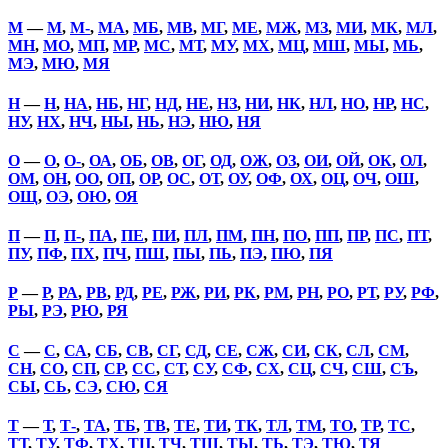
М
—
М
,
М-
,
МА
,
МБ
,
МВ
,
МГ
,
МЕ
,
МЖ
,
МЗ
,
МИ
,
МК
,
МЛ
,
МН
,
МО
,
МП
,
МР
,
МС
,
МТ
,
МУ
,
МХ
,
МЦ
,
МШ
,
МЫ
,
МЬ
,
МЭ
,
МЮ
,
МЯ
Н
—
Н
,
НА
,
НБ
,
НГ
,
НД
,
НЕ
,
НЗ
,
НИ
,
НК
,
НЛ
,
НО
,
НР
,
НС
,
НУ
,
НХ
,
НЧ
,
НЫ
,
НЬ
,
НЭ
,
НЮ
,
НЯ
О
—
О
,
О-
,
ОА
,
ОБ
,
ОВ
,
ОГ
,
ОД
,
ОЖ
,
ОЗ
,
ОИ
,
ОЙ
,
ОК
,
ОЛ
,
ОМ
,
ОН
,
ОО
,
ОП
,
ОР
,
ОС
,
ОТ
,
ОУ
,
ОФ
,
ОХ
,
ОЦ
,
ОЧ
,
ОШ
,
ОЩ
,
ОЭ
,
ОЮ
,
ОЯ
П
—
П
,
П-
,
ПА
,
ПЕ
,
ПИ
,
ПЛ
,
ПМ
,
ПН
,
ПО
,
ПП
,
ПР
,
ПС
,
ПТ
,
ПУ
,
ПФ
,
ПХ
,
ПЧ
,
ПШ
,
ПЫ
,
ПЬ
,
ПЭ
,
ПЮ
,
ПЯ
Р
—
Р
,
РА
,
РВ
,
РД
,
РЕ
,
РЖ
,
РИ
,
РК
,
РМ
,
РН
,
РО
,
РТ
,
РУ
,
РФ
,
РЫ
,
РЭ
,
РЮ
,
РЯ
С
—
С
,
СА
,
СБ
,
СВ
,
СГ
,
СД
,
СЕ
,
СЖ
,
СИ
,
СК
,
СЛ
,
СМ
,
СН
,
СО
,
СП
,
СР
,
СС
,
СТ
,
СУ
,
СФ
,
СХ
,
СЦ
,
СЧ
,
СШ
,
СЪ
,
СЫ
,
СЬ
,
СЭ
,
СЮ
,
СЯ
Т
—
Т
,
Т-
,
ТА
,
ТБ
,
ТВ
,
ТЕ
,
ТИ
,
ТК
,
ТЛ
,
ТМ
,
ТО
,
ТР
,
ТС
,
ТТ
,
ТУ
,
ТФ
,
ТХ
,
ТЦ
,
ТЧ
,
ТШ
,
ТЫ
,
ТЬ
,
ТЭ
,
ТЮ
,
ТЯ