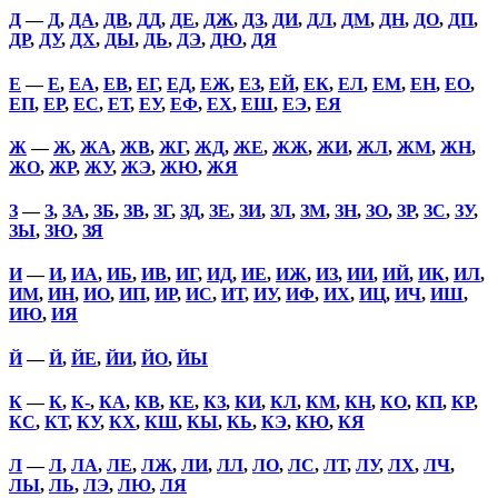
Д
—
Д
,
ДА
,
ДВ
,
ДД
,
ДЕ
,
ДЖ
,
ДЗ
,
ДИ
,
ДЛ
,
ДМ
,
ДН
,
ДО
,
ДП
,
ДР
,
ДУ
,
ДХ
,
ДЫ
,
ДЬ
,
ДЭ
,
ДЮ
,
ДЯ
Е
—
Е
,
ЕА
,
ЕВ
,
ЕГ
,
ЕД
,
ЕЖ
,
ЕЗ
,
ЕЙ
,
ЕК
,
ЕЛ
,
ЕМ
,
ЕН
,
ЕО
,
ЕП
,
ЕР
,
ЕС
,
ЕТ
,
ЕУ
,
ЕФ
,
ЕХ
,
ЕШ
,
ЕЭ
,
ЕЯ
Ж
—
Ж
,
ЖА
,
ЖВ
,
ЖГ
,
ЖД
,
ЖЕ
,
ЖЖ
,
ЖИ
,
ЖЛ
,
ЖМ
,
ЖН
,
ЖО
,
ЖР
,
ЖУ
,
ЖЭ
,
ЖЮ
,
ЖЯ
З
—
З
,
ЗА
,
ЗБ
,
ЗВ
,
ЗГ
,
ЗД
,
ЗЕ
,
ЗИ
,
ЗЛ
,
ЗМ
,
ЗН
,
ЗО
,
ЗР
,
ЗС
,
ЗУ
,
ЗЫ
,
ЗЮ
,
ЗЯ
И
—
И
,
ИА
,
ИБ
,
ИВ
,
ИГ
,
ИД
,
ИЕ
,
ИЖ
,
ИЗ
,
ИИ
,
ИЙ
,
ИК
,
ИЛ
,
ИМ
,
ИН
,
ИО
,
ИП
,
ИР
,
ИС
,
ИТ
,
ИУ
,
ИФ
,
ИХ
,
ИЦ
,
ИЧ
,
ИШ
,
ИЮ
,
ИЯ
Й
—
Й
,
ЙЕ
,
ЙИ
,
ЙО
,
ЙЫ
К
—
К
,
К-
,
КА
,
КВ
,
КЕ
,
КЗ
,
КИ
,
КЛ
,
КМ
,
КН
,
КО
,
КП
,
КР
,
КС
,
КТ
,
КУ
,
КХ
,
КШ
,
КЫ
,
КЬ
,
КЭ
,
КЮ
,
КЯ
Л
—
Л
,
ЛА
,
ЛЕ
,
ЛЖ
,
ЛИ
,
ЛЛ
,
ЛО
,
ЛС
,
ЛТ
,
ЛУ
,
ЛХ
,
ЛЧ
,
ЛЫ
,
ЛЬ
,
ЛЭ
,
ЛЮ
,
ЛЯ