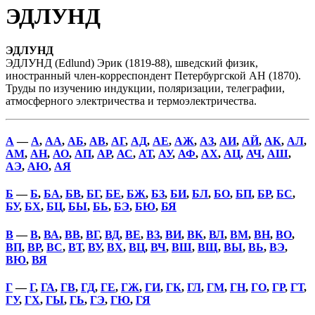
ЭДЛУНД
ЭДЛУНД
ЭДЛУНД (Edlund) Эрик (1819-88), шведский физик,
иностранный член-корреспондент Петербургской АН (1870).
Труды по изучению индукции, поляризации, телеграфии,
атмосферного электричества и термоэлектричества.
А
—
А
,
АА
,
АБ
,
АВ
,
АГ
,
АД
,
АЕ
,
АЖ
,
АЗ
,
АИ
,
АЙ
,
АК
,
АЛ
,
АМ
,
АН
,
АО
,
АП
,
АР
,
АС
,
АТ
,
АУ
,
АФ
,
АХ
,
АЦ
,
АЧ
,
АШ
,
АЭ
,
АЮ
,
АЯ
Б
—
Б
,
БА
,
БВ
,
БГ
,
БЕ
,
БЖ
,
БЗ
,
БИ
,
БЛ
,
БО
,
БП
,
БР
,
БС
,
БУ
,
БХ
,
БЦ
,
БЫ
,
БЬ
,
БЭ
,
БЮ
,
БЯ
В
—
В
,
ВА
,
ВВ
,
ВГ
,
ВД
,
ВЕ
,
ВЗ
,
ВИ
,
ВК
,
ВЛ
,
ВМ
,
ВН
,
ВО
,
ВП
,
ВР
,
ВС
,
ВТ
,
ВУ
,
ВХ
,
ВЦ
,
ВЧ
,
ВШ
,
ВЩ
,
ВЫ
,
ВЬ
,
ВЭ
,
ВЮ
,
ВЯ
Г
—
Г
,
ГА
,
ГВ
,
ГД
,
ГЕ
,
ГЖ
,
ГИ
,
ГК
,
ГЛ
,
ГМ
,
ГН
,
ГО
,
ГР
,
ГТ
,
ГУ
,
ГХ
,
ГЫ
,
ГЬ
,
ГЭ
,
ГЮ
,
ГЯ