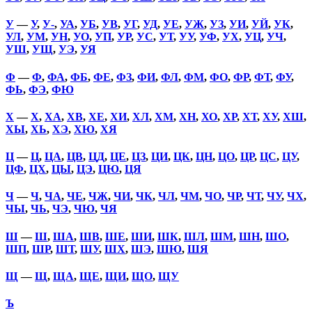
У
—
У
,
У-
,
УА
,
УБ
,
УВ
,
УГ
,
УД
,
УЕ
,
УЖ
,
УЗ
,
УИ
,
УЙ
,
УК
,
УЛ
,
УМ
,
УН
,
УО
,
УП
,
УР
,
УС
,
УТ
,
УУ
,
УФ
,
УХ
,
УЦ
,
УЧ
,
УШ
,
УЩ
,
УЭ
,
УЯ
Ф
—
Ф
,
ФА
,
ФБ
,
ФЕ
,
ФЗ
,
ФИ
,
ФЛ
,
ФМ
,
ФО
,
ФР
,
ФТ
,
ФУ
,
ФЬ
,
ФЭ
,
ФЮ
Х
—
Х
,
ХА
,
ХВ
,
ХЕ
,
ХИ
,
ХЛ
,
ХМ
,
ХН
,
ХО
,
ХР
,
ХТ
,
ХУ
,
ХШ
,
ХЫ
,
ХЬ
,
ХЭ
,
ХЮ
,
ХЯ
Ц
—
Ц
,
ЦА
,
ЦВ
,
ЦД
,
ЦЕ
,
ЦЗ
,
ЦИ
,
ЦК
,
ЦН
,
ЦО
,
ЦР
,
ЦС
,
ЦУ
,
ЦФ
,
ЦХ
,
ЦЫ
,
ЦЭ
,
ЦЮ
,
ЦЯ
Ч
—
Ч
,
ЧА
,
ЧЕ
,
ЧЖ
,
ЧИ
,
ЧК
,
ЧЛ
,
ЧМ
,
ЧО
,
ЧР
,
ЧТ
,
ЧУ
,
ЧХ
,
ЧЫ
,
ЧЬ
,
ЧЭ
,
ЧЮ
,
ЧЯ
Ш
—
Ш
,
ША
,
ШВ
,
ШЕ
,
ШИ
,
ШК
,
ШЛ
,
ШМ
,
ШН
,
ШО
,
ШП
,
ШР
,
ШТ
,
ШУ
,
ШХ
,
ШЭ
,
ШЮ
,
ШЯ
Щ
—
Щ
,
ЩА
,
ЩЕ
,
ЩИ
,
ЩО
,
ЩУ
Ъ