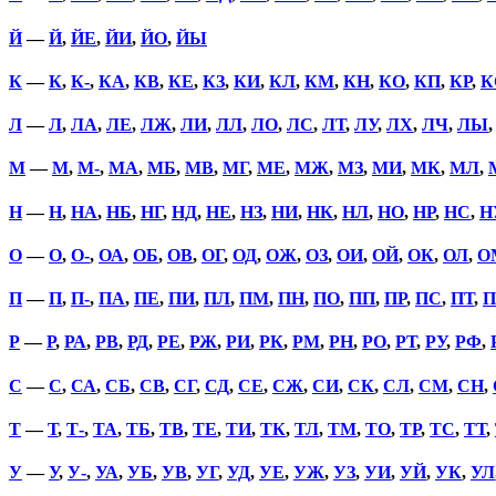
Й
—
Й
,
ЙЕ
,
ЙИ
,
ЙО
,
ЙЫ
К
—
К
,
К-
,
КА
,
КВ
,
КЕ
,
КЗ
,
КИ
,
КЛ
,
КМ
,
КН
,
КО
,
КП
,
КР
,
К
Л
—
Л
,
ЛА
,
ЛЕ
,
ЛЖ
,
ЛИ
,
ЛЛ
,
ЛО
,
ЛС
,
ЛТ
,
ЛУ
,
ЛХ
,
ЛЧ
,
ЛЫ
М
—
М
,
М-
,
МА
,
МБ
,
МВ
,
МГ
,
МЕ
,
МЖ
,
МЗ
,
МИ
,
МК
,
МЛ
,
Н
—
Н
,
НА
,
НБ
,
НГ
,
НД
,
НЕ
,
НЗ
,
НИ
,
НК
,
НЛ
,
НО
,
НР
,
НС
,
Н
О
—
О
,
О-
,
ОА
,
ОБ
,
ОВ
,
ОГ
,
ОД
,
ОЖ
,
ОЗ
,
ОИ
,
ОЙ
,
ОК
,
ОЛ
,
О
П
—
П
,
П-
,
ПА
,
ПЕ
,
ПИ
,
ПЛ
,
ПМ
,
ПН
,
ПО
,
ПП
,
ПР
,
ПС
,
ПТ
,
П
Р
—
Р
,
РА
,
РВ
,
РД
,
РЕ
,
РЖ
,
РИ
,
РК
,
РМ
,
РН
,
РО
,
РТ
,
РУ
,
РФ
,
С
—
С
,
СА
,
СБ
,
СВ
,
СГ
,
СД
,
СЕ
,
СЖ
,
СИ
,
СК
,
СЛ
,
СМ
,
СН
,
Т
—
Т
,
Т-
,
ТА
,
ТБ
,
ТВ
,
ТЕ
,
ТИ
,
ТК
,
ТЛ
,
ТМ
,
ТО
,
ТР
,
ТС
,
ТТ
,
У
—
У
,
У-
,
УА
,
УБ
,
УВ
,
УГ
,
УД
,
УЕ
,
УЖ
,
УЗ
,
УИ
,
УЙ
,
УК
,
УЛ