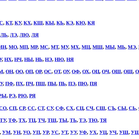
С
,
КТ
,
КУ
,
КХ
,
КШ
,
КЫ
,
КЬ
,
КЭ
,
КЮ
,
КЯ
,
ЛЬ
,
ЛЭ
,
ЛЮ
,
ЛЯ
МН
,
МО
,
МП
,
МР
,
МС
,
МТ
,
МУ
,
МХ
,
МЦ
,
МШ
,
МЫ
,
МЬ
,
МЭ
,
У
,
НХ
,
НЧ
,
НЫ
,
НЬ
,
НЭ
,
НЮ
,
НЯ
М
,
ОН
,
ОО
,
ОП
,
ОР
,
ОС
,
ОТ
,
ОУ
,
ОФ
,
ОХ
,
ОЦ
,
ОЧ
,
ОШ
,
ОЩ
,
О
У
,
ПФ
,
ПХ
,
ПЧ
,
ПШ
,
ПЫ
,
ПЬ
,
ПЭ
,
ПЮ
,
ПЯ
РЫ
,
РЭ
,
РЮ
,
РЯ
СО
,
СП
,
СР
,
СС
,
СТ
,
СУ
,
СФ
,
СХ
,
СЦ
,
СЧ
,
СШ
,
СЪ
,
СЫ
,
СЬ
,
ТУ
,
ТФ
,
ТХ
,
ТЦ
,
ТЧ
,
ТШ
,
ТЫ
,
ТЬ
,
ТЭ
,
ТЮ
,
ТЯ
,
УМ
,
УН
,
УО
,
УП
,
УР
,
УС
,
УТ
,
УУ
,
УФ
,
УХ
,
УЦ
,
УЧ
,
УШ
,
У