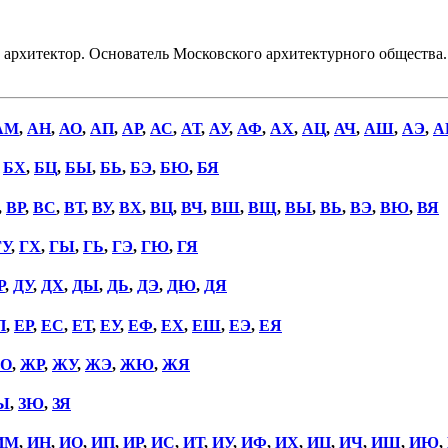
хитектор. Основатель Московского архитектурного общества. 
АМ
,
АН
,
АО
,
АП
,
АР
,
АС
,
АТ
,
АУ
,
АФ
,
АХ
,
АЦ
,
АЧ
,
АШ
,
АЭ
,
А
,
БХ
,
БЦ
,
БЫ
,
БЬ
,
БЭ
,
БЮ
,
БЯ
,
ВР
,
ВС
,
ВТ
,
ВУ
,
ВХ
,
ВЦ
,
ВЧ
,
ВШ
,
ВЩ
,
ВЫ
,
ВЬ
,
ВЭ
,
ВЮ
,
ВЯ
ГУ
,
ГХ
,
ГЫ
,
ГЬ
,
ГЭ
,
ГЮ
,
ГЯ
Р
,
ДУ
,
ДХ
,
ДЫ
,
ДЬ
,
ДЭ
,
ДЮ
,
ДЯ
П
,
ЕР
,
ЕС
,
ЕТ
,
ЕУ
,
ЕФ
,
ЕХ
,
ЕШ
,
ЕЭ
,
ЕЯ
О
,
ЖР
,
ЖУ
,
ЖЭ
,
ЖЮ
,
ЖЯ
Ы
,
ЗЮ
,
ЗЯ
ИМ
,
ИН
,
ИО
,
ИП
,
ИР
,
ИС
,
ИТ
,
ИУ
,
ИФ
,
ИХ
,
ИЦ
,
ИЧ
,
ИШ
,
ИЮ
,