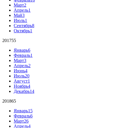
Март
2
Апрель
1
Май
3
Июль
1
Сентябрь
8
Октябрь
1
2017
55
Январь
6
Февраль
1
Март
3
Апрель
2
Июнь
4
Июль
20
Август
1
Ноябрь
4
Декабрь
14
2018
65
Январь
15
Февраль
6
Март
26
Апрель
4