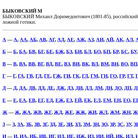
БЫКОВСКИЙ М
БЫКОВСКИЙ Михаил Доримедонтович (1801-85), российский ар
ложной готики.
А
—
А
,
АА
,
АБ
,
АВ
,
АГ
,
АД
,
АЕ
,
АЖ
,
АЗ
,
АИ
,
АЙ
,
АК
,
АЛ
,
Б
—
Б
,
БА
,
БВ
,
БГ
,
БЕ
,
БЖ
,
БЗ
,
БИ
,
БЛ
,
БО
,
БП
,
БР
,
БС
,
БУ
В
—
В
,
ВА
,
ВВ
,
ВГ
,
ВД
,
ВЕ
,
ВЗ
,
ВИ
,
ВК
,
ВЛ
,
ВМ
,
ВН
,
ВО
,
ВП
Г
—
Г
,
ГА
,
ГВ
,
ГД
,
ГЕ
,
ГЖ
,
ГИ
,
ГК
,
ГЛ
,
ГМ
,
ГН
,
ГО
,
ГР
,
ГТ
,
Д
—
Д
,
ДА
,
ДВ
,
ДД
,
ДЕ
,
ДЖ
,
ДЗ
,
ДИ
,
ДЛ
,
ДМ
,
ДН
,
ДО
,
ДП
,
Д
Е
—
Е
,
ЕА
,
ЕВ
,
ЕГ
,
ЕД
,
ЕЖ
,
ЕЗ
,
ЕЙ
,
ЕК
,
ЕЛ
,
ЕМ
,
ЕН
,
ЕО
,
Е
Ж
—
Ж
,
ЖА
,
ЖВ
,
ЖГ
,
ЖД
,
ЖЕ
,
ЖЖ
,
ЖИ
,
ЖЛ
,
ЖМ
,
ЖН
,
Ж
З
—
З
,
ЗА
,
ЗБ
,
ЗВ
,
ЗГ
,
ЗД
,
ЗЕ
,
ЗИ
,
ЗЛ
,
ЗМ
,
ЗН
,
ЗО
,
ЗР
,
ЗС
,
ЗУ
,
З
И
—
И
,
ИА
,
ИБ
,
ИВ
,
ИГ
,
ИД
,
ИЕ
,
ИЖ
,
ИЗ
,
ИИ
,
ИЙ
,
ИК
,
ИЛ
,