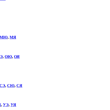
МЮ
,
МЯ
Э
,
ОЮ
,
ОЯ
СЭ
,
СЮ
,
СЯ
Щ
,
УЭ
,
УЯ