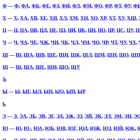
Ф
—
Ф
,
ФА
,
ФБ
,
ФЕ
,
ФЗ
,
ФИ
,
ФЛ
,
ФМ
,
ФО
,
ФР
,
ФТ
,
ФУ
,
Ф
Х
—
Х
,
ХА
,
ХВ
,
ХЕ
,
ХИ
,
ХЛ
,
ХМ
,
ХН
,
ХО
,
ХР
,
ХТ
,
ХУ
,
ХШ
,
Ц
—
Ц
,
ЦА
,
ЦВ
,
ЦД
,
ЦЕ
,
ЦЗ
,
ЦИ
,
ЦК
,
ЦН
,
ЦО
,
ЦР
,
ЦС
,
ЦУ
,
Ц
Ч
—
Ч
,
ЧА
,
ЧЕ
,
ЧЖ
,
ЧИ
,
ЧК
,
ЧЛ
,
ЧМ
,
ЧО
,
ЧР
,
ЧТ
,
ЧУ
,
ЧХ
,
Ш
—
Ш
,
ША
,
ШВ
,
ШЕ
,
ШИ
,
ШК
,
ШЛ
,
ШМ
,
ШН
,
ШО
,
Ш
Щ
—
Щ
,
ЩА
,
ЩЕ
,
ЩИ
,
ЩО
,
ЩУ
Ъ
Ы
—
Ы
,
ЫГ
,
ЫЛ
,
ЫН
,
ЫО
,
ЫП
,
ЫР
Ь
Э
—
Э
,
ЭА
,
ЭБ
,
ЭВ
,
ЭГ
,
ЭД
,
ЭЖ
,
ЭЗ
,
ЭЙ
,
ЭК
,
ЭЛ
,
ЭМ
,
ЭН
,
Э
Ю
—
Ю
,
Ю-
,
ЮА
,
ЮБ
,
ЮВ
,
ЮГ
,
ЮД
,
ЮЖ
,
ЮЗ
,
ЮЙ
,
ЮК
,