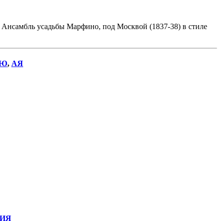
Ансамбль усадьбы Марфино, под Москвой (1837-38) в стиле
Ю
,
АЯ
ИЯ