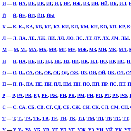
И
—
И
,
ИА
,
ИБ
,
ИВ
,
ИГ
,
ИД
,
ИЕ
,
ИЖ
,
ИЗ
,
ИИ
,
ИЙ
,
ИК
,
ИЛ
,
Й
—
Й
,
ЙЕ
,
ЙИ
,
ЙО
,
ЙЫ
К
—
К
,
К-
,
КА
,
КВ
,
КЕ
,
КЗ
,
КИ
,
КЛ
,
КМ
,
КН
,
КО
,
КП
,
КР
,
К
Л
—
Л
,
ЛА
,
ЛЕ
,
ЛЖ
,
ЛИ
,
ЛЛ
,
ЛО
,
ЛС
,
ЛТ
,
ЛУ
,
ЛХ
,
ЛЧ
,
ЛЫ
М
—
М
,
М-
,
МА
,
МБ
,
МВ
,
МГ
,
МЕ
,
МЖ
,
МЗ
,
МИ
,
МК
,
МЛ
,
Н
—
Н
,
НА
,
НБ
,
НГ
,
НД
,
НЕ
,
НЗ
,
НИ
,
НК
,
НЛ
,
НО
,
НР
,
НС
,
Н
О
—
О
,
О-
,
ОА
,
ОБ
,
ОВ
,
ОГ
,
ОД
,
ОЖ
,
ОЗ
,
ОИ
,
ОЙ
,
ОК
,
ОЛ
,
О
П
—
П
,
П-
,
ПА
,
ПЕ
,
ПИ
,
ПЛ
,
ПМ
,
ПН
,
ПО
,
ПП
,
ПР
,
ПС
,
ПТ
,
П
Р
—
Р
,
РА
,
РВ
,
РД
,
РЕ
,
РЖ
,
РИ
,
РК
,
РМ
,
РН
,
РО
,
РТ
,
РУ
,
РФ
,
С
—
С
,
СА
,
СБ
,
СВ
,
СГ
,
СД
,
СЕ
,
СЖ
,
СИ
,
СК
,
СЛ
,
СМ
,
СН
,
Т
—
Т
,
Т-
,
ТА
,
ТБ
,
ТВ
,
ТЕ
,
ТИ
,
ТК
,
ТЛ
,
ТМ
,
ТО
,
ТР
,
ТС
,
ТТ
,
У
—
У
,
У-
,
УА
,
УБ
,
УВ
,
УГ
,
УД
,
УЕ
,
УЖ
,
УЗ
,
УИ
,
УЙ
,
УК
,
УЛ