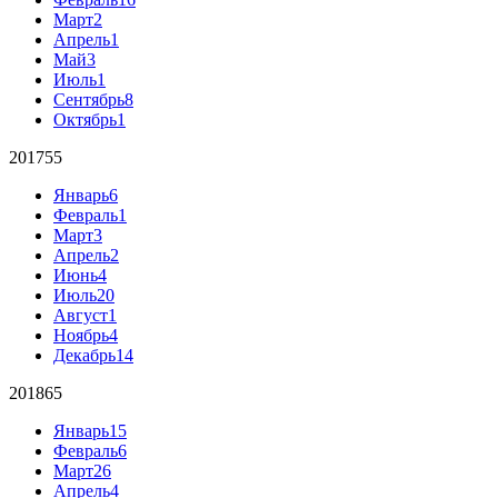
Март
2
Апрель
1
Май
3
Июль
1
Сентябрь
8
Октябрь
1
2017
55
Январь
6
Февраль
1
Март
3
Апрель
2
Июнь
4
Июль
20
Август
1
Ноябрь
4
Декабрь
14
2018
65
Январь
15
Февраль
6
Март
26
Апрель
4