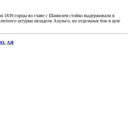
ня 1839 горцы во главе с Шамилем стойко выдерживали в
олитного штурма овладели Ахульго, но отдельные бои в ауле
Ю
,
АЯ