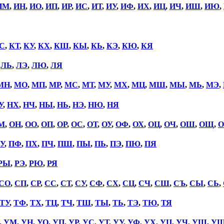
ИМ
,
ИН
,
ИО
,
ИП
,
ИР
,
ИС
,
ИТ
,
ИУ
,
ИФ
,
ИХ
,
ИЦ
,
ИЧ
,
ИШ
,
ИЮ
,
С
,
КТ
,
КУ
,
КХ
,
КШ
,
КЫ
,
КЬ
,
КЭ
,
КЮ
,
КЯ
,
ЛЬ
,
ЛЭ
,
ЛЮ
,
ЛЯ
МН
,
МО
,
МП
,
МР
,
МС
,
МТ
,
МУ
,
МХ
,
МЦ
,
МШ
,
МЫ
,
МЬ
,
МЭ
,
У
,
НХ
,
НЧ
,
НЫ
,
НЬ
,
НЭ
,
НЮ
,
НЯ
М
,
ОН
,
ОО
,
ОП
,
ОР
,
ОС
,
ОТ
,
ОУ
,
ОФ
,
ОХ
,
ОЦ
,
ОЧ
,
ОШ
,
ОЩ
,
О
У
,
ПФ
,
ПХ
,
ПЧ
,
ПШ
,
ПЫ
,
ПЬ
,
ПЭ
,
ПЮ
,
ПЯ
РЫ
,
РЭ
,
РЮ
,
РЯ
СО
,
СП
,
СР
,
СС
,
СТ
,
СУ
,
СФ
,
СХ
,
СЦ
,
СЧ
,
СШ
,
СЪ
,
СЫ
,
СЬ
,
ТУ
,
ТФ
,
ТХ
,
ТЦ
,
ТЧ
,
ТШ
,
ТЫ
,
ТЬ
,
ТЭ
,
ТЮ
,
ТЯ
,
УМ
,
УН
,
УО
,
УП
,
УР
,
УС
,
УТ
,
УУ
,
УФ
,
УХ
,
УЦ
,
УЧ
,
УШ
,
У