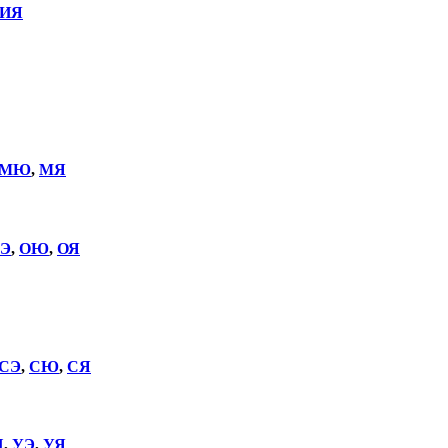
ИЯ
МЮ
,
МЯ
Э
,
ОЮ
,
ОЯ
СЭ
,
СЮ
,
СЯ
Щ
,
УЭ
,
УЯ