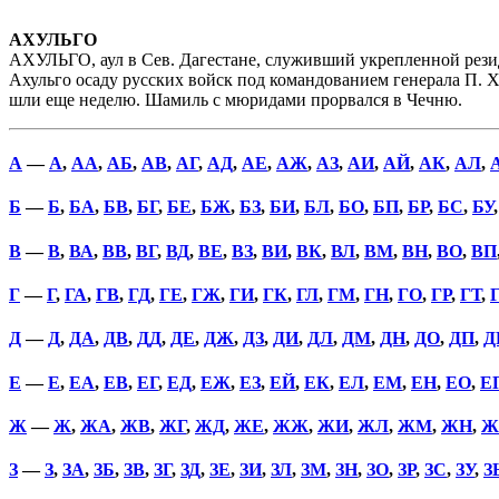
АХУЛЬГО
АХУЛЬГО, аул в Сев. Дагестане, служивший укрепленной рези
Ахульго осаду русских войск под командованием генерала П. Х.
шли еще неделю. Шамиль с мюридами прорвался в Чечню.
А
—
А
,
АА
,
АБ
,
АВ
,
АГ
,
АД
,
АЕ
,
АЖ
,
АЗ
,
АИ
,
АЙ
,
АК
,
АЛ
,
Б
—
Б
,
БА
,
БВ
,
БГ
,
БЕ
,
БЖ
,
БЗ
,
БИ
,
БЛ
,
БО
,
БП
,
БР
,
БС
,
БУ
В
—
В
,
ВА
,
ВВ
,
ВГ
,
ВД
,
ВЕ
,
ВЗ
,
ВИ
,
ВК
,
ВЛ
,
ВМ
,
ВН
,
ВО
,
ВП
Г
—
Г
,
ГА
,
ГВ
,
ГД
,
ГЕ
,
ГЖ
,
ГИ
,
ГК
,
ГЛ
,
ГМ
,
ГН
,
ГО
,
ГР
,
ГТ
,
Д
—
Д
,
ДА
,
ДВ
,
ДД
,
ДЕ
,
ДЖ
,
ДЗ
,
ДИ
,
ДЛ
,
ДМ
,
ДН
,
ДО
,
ДП
,
Д
Е
—
Е
,
ЕА
,
ЕВ
,
ЕГ
,
ЕД
,
ЕЖ
,
ЕЗ
,
ЕЙ
,
ЕК
,
ЕЛ
,
ЕМ
,
ЕН
,
ЕО
,
Е
Ж
—
Ж
,
ЖА
,
ЖВ
,
ЖГ
,
ЖД
,
ЖЕ
,
ЖЖ
,
ЖИ
,
ЖЛ
,
ЖМ
,
ЖН
,
Ж
З
—
З
,
ЗА
,
ЗБ
,
ЗВ
,
ЗГ
,
ЗД
,
ЗЕ
,
ЗИ
,
ЗЛ
,
ЗМ
,
ЗН
,
ЗО
,
ЗР
,
ЗС
,
ЗУ
,
З