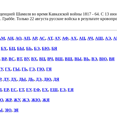
денцией Шамиля во время Кавказской войны 1817 - 64. С 13 ию
 Граббе. Только 22 августа русские войска в результате кровопр
АМ
,
АН
,
АО
,
АП
,
АР
,
АС
,
АТ
,
АУ
,
АФ
,
АХ
,
АЦ
,
АЧ
,
АШ
,
АЭ
,
А
,
БХ
,
БЦ
,
БЫ
,
БЬ
,
БЭ
,
БЮ
,
БЯ
,
ВР
,
ВС
,
ВТ
,
ВУ
,
ВХ
,
ВЦ
,
ВЧ
,
ВШ
,
ВЩ
,
ВЫ
,
ВЬ
,
ВЭ
,
ВЮ
,
ВЯ
ГУ
,
ГХ
,
ГЫ
,
ГЬ
,
ГЭ
,
ГЮ
,
ГЯ
Р
,
ДУ
,
ДХ
,
ДЫ
,
ДЬ
,
ДЭ
,
ДЮ
,
ДЯ
П
,
ЕР
,
ЕС
,
ЕТ
,
ЕУ
,
ЕФ
,
ЕХ
,
ЕШ
,
ЕЭ
,
ЕЯ
О
,
ЖР
,
ЖУ
,
ЖЭ
,
ЖЮ
,
ЖЯ
Ы
,
ЗЮ
,
ЗЯ