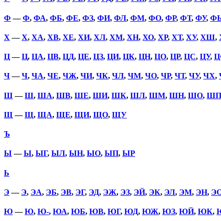
Ф
—
Ф
,
ФА
,
ФБ
,
ФЕ
,
ФЗ
,
ФИ
,
ФЛ
,
ФМ
,
ФО
,
ФР
,
ФТ
,
ФУ
,
Ф
Х
—
Х
,
ХА
,
ХВ
,
ХЕ
,
ХИ
,
ХЛ
,
ХМ
,
ХН
,
ХО
,
ХР
,
ХТ
,
ХУ
,
ХШ
,
Ц
—
Ц
,
ЦА
,
ЦВ
,
ЦД
,
ЦЕ
,
ЦЗ
,
ЦИ
,
ЦК
,
ЦН
,
ЦО
,
ЦР
,
ЦС
,
ЦУ
,
Ц
Ч
—
Ч
,
ЧА
,
ЧЕ
,
ЧЖ
,
ЧИ
,
ЧК
,
ЧЛ
,
ЧМ
,
ЧО
,
ЧР
,
ЧТ
,
ЧУ
,
ЧХ
,
Ш
—
Ш
,
ША
,
ШВ
,
ШЕ
,
ШИ
,
ШК
,
ШЛ
,
ШМ
,
ШН
,
ШО
,
Ш
Щ
—
Щ
,
ЩА
,
ЩЕ
,
ЩИ
,
ЩО
,
ЩУ
Ъ
Ы
—
Ы
,
ЫГ
,
ЫЛ
,
ЫН
,
ЫО
,
ЫП
,
ЫР
Ь
Э
—
Э
,
ЭА
,
ЭБ
,
ЭВ
,
ЭГ
,
ЭД
,
ЭЖ
,
ЭЗ
,
ЭЙ
,
ЭК
,
ЭЛ
,
ЭМ
,
ЭН
,
Э
Ю
—
Ю
,
Ю-
,
ЮА
,
ЮБ
,
ЮВ
,
ЮГ
,
ЮД
,
ЮЖ
,
ЮЗ
,
ЮЙ
,
ЮК
,