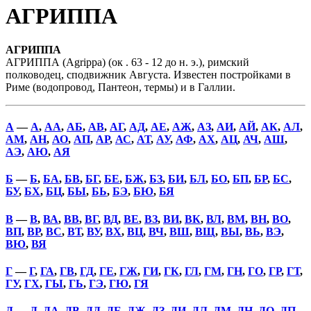
АГРИППА
АГРИППА
АГРИППА (Agrippa) (ок . 63 - 12 до н. э.), римский
полководец, сподвижник Августа. Известен постройками в
Риме (водопровод, Пантеон, термы) и в Галлии.
А
—
А
,
АА
,
АБ
,
АВ
,
АГ
,
АД
,
АЕ
,
АЖ
,
АЗ
,
АИ
,
АЙ
,
АК
,
АЛ
,
АМ
,
АН
,
АО
,
АП
,
АР
,
АС
,
АТ
,
АУ
,
АФ
,
АХ
,
АЦ
,
АЧ
,
АШ
,
АЭ
,
АЮ
,
АЯ
Б
—
Б
,
БА
,
БВ
,
БГ
,
БЕ
,
БЖ
,
БЗ
,
БИ
,
БЛ
,
БО
,
БП
,
БР
,
БС
,
БУ
,
БХ
,
БЦ
,
БЫ
,
БЬ
,
БЭ
,
БЮ
,
БЯ
В
—
В
,
ВА
,
ВВ
,
ВГ
,
ВД
,
ВЕ
,
ВЗ
,
ВИ
,
ВК
,
ВЛ
,
ВМ
,
ВН
,
ВО
,
ВП
,
ВР
,
ВС
,
ВТ
,
ВУ
,
ВХ
,
ВЦ
,
ВЧ
,
ВШ
,
ВЩ
,
ВЫ
,
ВЬ
,
ВЭ
,
ВЮ
,
ВЯ
Г
—
Г
,
ГА
,
ГВ
,
ГД
,
ГЕ
,
ГЖ
,
ГИ
,
ГК
,
ГЛ
,
ГМ
,
ГН
,
ГО
,
ГР
,
ГТ
,
ГУ
,
ГХ
,
ГЫ
,
ГЬ
,
ГЭ
,
ГЮ
,
ГЯ
Д
—
Д
,
ДА
,
ДВ
,
ДД
,
ДЕ
,
ДЖ
,
ДЗ
,
ДИ
,
ДЛ
,
ДМ
,
ДН
,
ДО
,
ДП
,