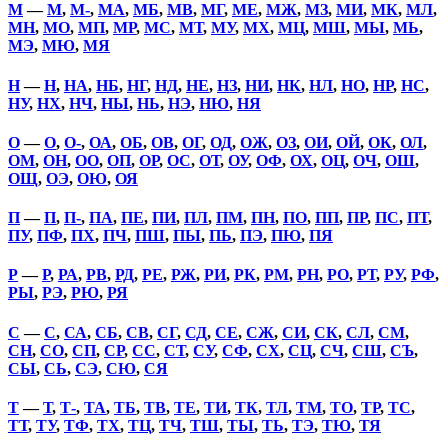
М
—
М
,
М-
,
МА
,
МБ
,
МВ
,
МГ
,
МЕ
,
МЖ
,
МЗ
,
МИ
,
МК
,
МЛ
,
МН
,
МО
,
МП
,
МР
,
МС
,
МТ
,
МУ
,
МХ
,
МЦ
,
МШ
,
МЫ
,
МЬ
,
МЭ
,
МЮ
,
МЯ
Н
—
Н
,
НА
,
НБ
,
НГ
,
НД
,
НЕ
,
НЗ
,
НИ
,
НК
,
НЛ
,
НО
,
НР
,
НС
,
НУ
,
НХ
,
НЧ
,
НЫ
,
НЬ
,
НЭ
,
НЮ
,
НЯ
О
—
О
,
О-
,
ОА
,
ОБ
,
ОВ
,
ОГ
,
ОД
,
ОЖ
,
ОЗ
,
ОИ
,
ОЙ
,
ОК
,
ОЛ
,
ОМ
,
ОН
,
ОО
,
ОП
,
ОР
,
ОС
,
ОТ
,
ОУ
,
ОФ
,
ОХ
,
ОЦ
,
ОЧ
,
ОШ
,
ОЩ
,
ОЭ
,
ОЮ
,
ОЯ
П
—
П
,
П-
,
ПА
,
ПЕ
,
ПИ
,
ПЛ
,
ПМ
,
ПН
,
ПО
,
ПП
,
ПР
,
ПС
,
ПТ
,
ПУ
,
ПФ
,
ПХ
,
ПЧ
,
ПШ
,
ПЫ
,
ПЬ
,
ПЭ
,
ПЮ
,
ПЯ
Р
—
Р
,
РА
,
РВ
,
РД
,
РЕ
,
РЖ
,
РИ
,
РК
,
РМ
,
РН
,
РО
,
РТ
,
РУ
,
РФ
,
РЫ
,
РЭ
,
РЮ
,
РЯ
С
—
С
,
СА
,
СБ
,
СВ
,
СГ
,
СД
,
СЕ
,
СЖ
,
СИ
,
СК
,
СЛ
,
СМ
,
СН
,
СО
,
СП
,
СР
,
СС
,
СТ
,
СУ
,
СФ
,
СХ
,
СЦ
,
СЧ
,
СШ
,
СЪ
,
СЫ
,
СЬ
,
СЭ
,
СЮ
,
СЯ
Т
—
Т
,
Т-
,
ТА
,
ТБ
,
ТВ
,
ТЕ
,
ТИ
,
ТК
,
ТЛ
,
ТМ
,
ТО
,
ТР
,
ТС
,
ТТ
,
ТУ
,
ТФ
,
ТХ
,
ТЦ
,
ТЧ
,
ТШ
,
ТЫ
,
ТЬ
,
ТЭ
,
ТЮ
,
ТЯ