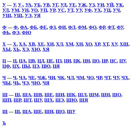
У
—
У
,
У-
,
УА
,
УБ
,
УВ
,
УГ
,
УД
,
УЕ
,
УЖ
,
УЗ
,
УИ
,
УЙ
,
УК
,
УЛ
,
УМ
,
УН
,
УО
,
УП
,
УР
,
УС
,
УТ
,
УУ
,
УФ
,
УХ
,
УЦ
,
УЧ
,
УШ
,
УЩ
,
УЭ
,
УЯ
Ф
—
Ф
,
ФА
,
ФБ
,
ФЕ
,
ФЗ
,
ФИ
,
ФЛ
,
ФМ
,
ФО
,
ФР
,
ФТ
,
ФУ
,
ФЬ
,
ФЭ
,
ФЮ
Х
—
Х
,
ХА
,
ХВ
,
ХЕ
,
ХИ
,
ХЛ
,
ХМ
,
ХН
,
ХО
,
ХР
,
ХТ
,
ХУ
,
ХШ
,
ХЫ
,
ХЬ
,
ХЭ
,
ХЮ
,
ХЯ
Ц
—
Ц
,
ЦА
,
ЦВ
,
ЦД
,
ЦЕ
,
ЦЗ
,
ЦИ
,
ЦК
,
ЦН
,
ЦО
,
ЦР
,
ЦС
,
ЦУ
,
ЦФ
,
ЦХ
,
ЦЫ
,
ЦЭ
,
ЦЮ
,
ЦЯ
Ч
—
Ч
,
ЧА
,
ЧЕ
,
ЧЖ
,
ЧИ
,
ЧК
,
ЧЛ
,
ЧМ
,
ЧО
,
ЧР
,
ЧТ
,
ЧУ
,
ЧХ
,
ЧЫ
,
ЧЬ
,
ЧЭ
,
ЧЮ
,
ЧЯ
Ш
—
Ш
,
ША
,
ШВ
,
ШЕ
,
ШИ
,
ШК
,
ШЛ
,
ШМ
,
ШН
,
ШО
,
ШП
,
ШР
,
ШТ
,
ШУ
,
ШХ
,
ШЭ
,
ШЮ
,
ШЯ
Щ
—
Щ
,
ЩА
,
ЩЕ
,
ЩИ
,
ЩО
,
ЩУ
Ъ