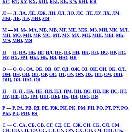
КС
,
КТ
,
КУ
,
КХ
,
КШ
,
КЫ
,
КЬ
,
КЭ
,
КЮ
,
КЯ
Л
—
Л
,
ЛА
,
ЛЕ
,
ЛЖ
,
ЛИ
,
ЛЛ
,
ЛО
,
ЛС
,
ЛТ
,
ЛУ
,
ЛХ
,
ЛЧ
,
ЛЫ
,
ЛЬ
,
ЛЭ
,
ЛЮ
,
ЛЯ
М
—
М
,
М-
,
МА
,
МБ
,
МВ
,
МГ
,
МЕ
,
МЖ
,
МЗ
,
МИ
,
МК
,
МЛ
,
МН
,
МО
,
МП
,
МР
,
МС
,
МТ
,
МУ
,
МХ
,
МЦ
,
МШ
,
МЫ
,
МЬ
,
МЭ
,
МЮ
,
МЯ
Н
—
Н
,
НА
,
НБ
,
НГ
,
НД
,
НЕ
,
НЗ
,
НИ
,
НК
,
НЛ
,
НО
,
НР
,
НС
,
НУ
,
НХ
,
НЧ
,
НЫ
,
НЬ
,
НЭ
,
НЮ
,
НЯ
О
—
О
,
О-
,
ОА
,
ОБ
,
ОВ
,
ОГ
,
ОД
,
ОЖ
,
ОЗ
,
ОИ
,
ОЙ
,
ОК
,
ОЛ
,
ОМ
,
ОН
,
ОО
,
ОП
,
ОР
,
ОС
,
ОТ
,
ОУ
,
ОФ
,
ОХ
,
ОЦ
,
ОЧ
,
ОШ
,
ОЩ
,
ОЭ
,
ОЮ
,
ОЯ
П
—
П
,
П-
,
ПА
,
ПЕ
,
ПИ
,
ПЛ
,
ПМ
,
ПН
,
ПО
,
ПП
,
ПР
,
ПС
,
ПТ
,
ПУ
,
ПФ
,
ПХ
,
ПЧ
,
ПШ
,
ПЫ
,
ПЬ
,
ПЭ
,
ПЮ
,
ПЯ
Р
—
Р
,
РА
,
РВ
,
РД
,
РЕ
,
РЖ
,
РИ
,
РК
,
РМ
,
РН
,
РО
,
РТ
,
РУ
,
РФ
,
РЫ
,
РЭ
,
РЮ
,
РЯ
С
—
С
,
СА
,
СБ
,
СВ
,
СГ
,
СД
,
СЕ
,
СЖ
,
СИ
,
СК
,
СЛ
,
СМ
,
СН
,
СО
,
СП
,
СР
,
СС
,
СТ
,
СУ
,
СФ
,
СХ
,
СЦ
,
СЧ
,
СШ
,
СЪ
,