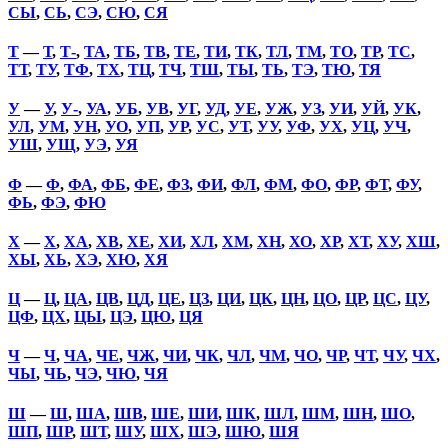
СЫ
,
СЬ
,
СЭ
,
СЮ
,
СЯ
Т
—
Т
,
Т-
,
ТА
,
ТБ
,
ТВ
,
ТЕ
,
ТИ
,
ТК
,
ТЛ
,
ТМ
,
ТО
,
ТР
,
ТС
,
ТТ
,
ТУ
,
ТФ
,
ТХ
,
ТЦ
,
ТЧ
,
ТШ
,
ТЫ
,
ТЬ
,
ТЭ
,
ТЮ
,
ТЯ
У
—
У
,
У-
,
УА
,
УБ
,
УВ
,
УГ
,
УД
,
УЕ
,
УЖ
,
УЗ
,
УИ
,
УЙ
,
УК
,
УЛ
,
УМ
,
УН
,
УО
,
УП
,
УР
,
УС
,
УТ
,
УУ
,
УФ
,
УХ
,
УЦ
,
УЧ
,
УШ
,
УЩ
,
УЭ
,
УЯ
Ф
—
Ф
,
ФА
,
ФБ
,
ФЕ
,
ФЗ
,
ФИ
,
ФЛ
,
ФМ
,
ФО
,
ФР
,
ФТ
,
ФУ
,
ФЬ
,
ФЭ
,
ФЮ
Х
—
Х
,
ХА
,
ХВ
,
ХЕ
,
ХИ
,
ХЛ
,
ХМ
,
ХН
,
ХО
,
ХР
,
ХТ
,
ХУ
,
ХШ
,
ХЫ
,
ХЬ
,
ХЭ
,
ХЮ
,
ХЯ
Ц
—
Ц
,
ЦА
,
ЦВ
,
ЦД
,
ЦЕ
,
ЦЗ
,
ЦИ
,
ЦК
,
ЦН
,
ЦО
,
ЦР
,
ЦС
,
ЦУ
,
ЦФ
,
ЦХ
,
ЦЫ
,
ЦЭ
,
ЦЮ
,
ЦЯ
Ч
—
Ч
,
ЧА
,
ЧЕ
,
ЧЖ
,
ЧИ
,
ЧК
,
ЧЛ
,
ЧМ
,
ЧО
,
ЧР
,
ЧТ
,
ЧУ
,
ЧХ
,
ЧЫ
,
ЧЬ
,
ЧЭ
,
ЧЮ
,
ЧЯ
Ш
—
Ш
,
ША
,
ШВ
,
ШЕ
,
ШИ
,
ШК
,
ШЛ
,
ШМ
,
ШН
,
ШО
,
ШП
,
ШР
,
ШТ
,
ШУ
,
ШХ
,
ШЭ
,
ШЮ
,
ШЯ