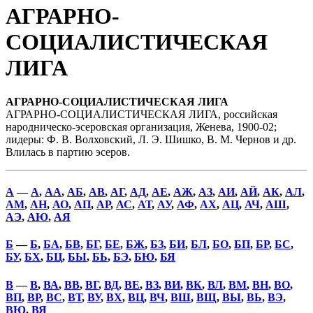
АГРАРНО-
СОЦИАЛИСТИЧЕСКАЯ
ЛИГА
АГРАРНО-СОЦИАЛИСТИЧЕСКАЯ ЛИГА
АГРАРНО-СОЦИАЛИСТИЧЕСКАЯ ЛИГА, российская
народническо-эсеровская организация, Женева, 1900-02;
лидеры: Ф. В. Волховский, Л. Э. Шишко, В. М. Чернов и др.
Влилась в партию эсеров.
А
—
А
,
АА
,
АБ
,
АВ
,
АГ
,
АД
,
АЕ
,
АЖ
,
АЗ
,
АИ
,
АЙ
,
АК
,
АЛ
,
АМ
,
АН
,
АО
,
АП
,
АР
,
АС
,
АТ
,
АУ
,
АФ
,
АХ
,
АЦ
,
АЧ
,
АШ
,
АЭ
,
АЮ
,
АЯ
Б
—
Б
,
БА
,
БВ
,
БГ
,
БЕ
,
БЖ
,
БЗ
,
БИ
,
БЛ
,
БО
,
БП
,
БР
,
БС
,
БУ
,
БХ
,
БЦ
,
БЫ
,
БЬ
,
БЭ
,
БЮ
,
БЯ
В
—
В
,
ВА
,
ВВ
,
ВГ
,
ВД
,
ВЕ
,
ВЗ
,
ВИ
,
ВК
,
ВЛ
,
ВМ
,
ВН
,
ВО
,
ВП
,
ВР
,
ВС
,
ВТ
,
ВУ
,
ВХ
,
ВЦ
,
ВЧ
,
ВШ
,
ВЩ
,
ВЫ
,
ВЬ
,
ВЭ
,
ВЮ
,
ВЯ