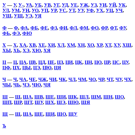
У
—
У
,
У-
,
УА
,
УБ
,
УВ
,
УГ
,
УД
,
УЕ
,
УЖ
,
УЗ
,
УИ
,
УЙ
,
УК
,
УЛ
,
УМ
,
УН
,
УО
,
УП
,
УР
,
УС
,
УТ
,
УУ
,
УФ
,
УХ
,
УЦ
,
УЧ
,
УШ
,
УЩ
,
УЭ
,
УЯ
Ф
—
Ф
,
ФА
,
ФБ
,
ФЕ
,
ФЗ
,
ФИ
,
ФЛ
,
ФМ
,
ФО
,
ФР
,
ФТ
,
ФУ
,
ФЬ
,
ФЭ
,
ФЮ
Х
—
Х
,
ХА
,
ХВ
,
ХЕ
,
ХИ
,
ХЛ
,
ХМ
,
ХН
,
ХО
,
ХР
,
ХТ
,
ХУ
,
ХШ
,
ХЫ
,
ХЬ
,
ХЭ
,
ХЮ
,
ХЯ
Ц
—
Ц
,
ЦА
,
ЦВ
,
ЦД
,
ЦЕ
,
ЦЗ
,
ЦИ
,
ЦК
,
ЦН
,
ЦО
,
ЦР
,
ЦС
,
ЦУ
,
ЦФ
,
ЦХ
,
ЦЫ
,
ЦЭ
,
ЦЮ
,
ЦЯ
Ч
—
Ч
,
ЧА
,
ЧЕ
,
ЧЖ
,
ЧИ
,
ЧК
,
ЧЛ
,
ЧМ
,
ЧО
,
ЧР
,
ЧТ
,
ЧУ
,
ЧХ
,
ЧЫ
,
ЧЬ
,
ЧЭ
,
ЧЮ
,
ЧЯ
Ш
—
Ш
,
ША
,
ШВ
,
ШЕ
,
ШИ
,
ШК
,
ШЛ
,
ШМ
,
ШН
,
ШО
,
ШП
,
ШР
,
ШТ
,
ШУ
,
ШХ
,
ШЭ
,
ШЮ
,
ШЯ
Щ
—
Щ
,
ЩА
,
ЩЕ
,
ЩИ
,
ЩО
,
ЩУ
Ъ