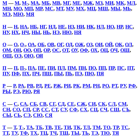
М
—
М
,
М-
,
МА
,
МБ
,
МВ
,
МГ
,
МЕ
,
МЖ
,
МЗ
,
МИ
,
МК
,
МЛ
,
МН
,
МО
,
МП
,
МР
,
МС
,
МТ
,
МУ
,
МХ
,
МЦ
,
МШ
,
МЫ
,
МЬ
,
МЭ
,
МЮ
,
МЯ
Н
—
Н
,
НА
,
НБ
,
НГ
,
НД
,
НЕ
,
НЗ
,
НИ
,
НК
,
НЛ
,
НО
,
НР
,
НС
,
НУ
,
НХ
,
НЧ
,
НЫ
,
НЬ
,
НЭ
,
НЮ
,
НЯ
О
—
О
,
О-
,
ОА
,
ОБ
,
ОВ
,
ОГ
,
ОД
,
ОЖ
,
ОЗ
,
ОИ
,
ОЙ
,
ОК
,
ОЛ
,
ОМ
,
ОН
,
ОО
,
ОП
,
ОР
,
ОС
,
ОТ
,
ОУ
,
ОФ
,
ОХ
,
ОЦ
,
ОЧ
,
ОШ
,
ОЩ
,
ОЭ
,
ОЮ
,
ОЯ
П
—
П
,
П-
,
ПА
,
ПЕ
,
ПИ
,
ПЛ
,
ПМ
,
ПН
,
ПО
,
ПП
,
ПР
,
ПС
,
ПТ
,
ПУ
,
ПФ
,
ПХ
,
ПЧ
,
ПШ
,
ПЫ
,
ПЬ
,
ПЭ
,
ПЮ
,
ПЯ
Р
—
Р
,
РА
,
РВ
,
РД
,
РЕ
,
РЖ
,
РИ
,
РК
,
РМ
,
РН
,
РО
,
РТ
,
РУ
,
РФ
,
РЫ
,
РЭ
,
РЮ
,
РЯ
С
—
С
,
СА
,
СБ
,
СВ
,
СГ
,
СД
,
СЕ
,
СЖ
,
СИ
,
СК
,
СЛ
,
СМ
,
СН
,
СО
,
СП
,
СР
,
СС
,
СТ
,
СУ
,
СФ
,
СХ
,
СЦ
,
СЧ
,
СШ
,
СЪ
,
СЫ
,
СЬ
,
СЭ
,
СЮ
,
СЯ
Т
—
Т
,
Т-
,
ТА
,
ТБ
,
ТВ
,
ТЕ
,
ТИ
,
ТК
,
ТЛ
,
ТМ
,
ТО
,
ТР
,
ТС
,
ТТ
,
ТУ
,
ТФ
,
ТХ
,
ТЦ
,
ТЧ
,
ТШ
,
ТЫ
,
ТЬ
,
ТЭ
,
ТЮ
,
ТЯ