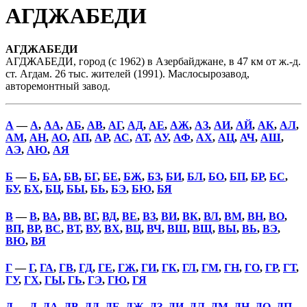
АГДЖАБЕДИ
АГДЖАБЕДИ
АГДЖАБЕДИ, город (с 1962) в Азербайджане, в 47 км от ж.-д.
ст. Агдам. 26 тыс. жителей (1991). Маслосырозавод,
авторемонтный завод.
А
—
А
,
АА
,
АБ
,
АВ
,
АГ
,
АД
,
АЕ
,
АЖ
,
АЗ
,
АИ
,
АЙ
,
АК
,
АЛ
,
АМ
,
АН
,
АО
,
АП
,
АР
,
АС
,
АТ
,
АУ
,
АФ
,
АХ
,
АЦ
,
АЧ
,
АШ
,
АЭ
,
АЮ
,
АЯ
Б
—
Б
,
БА
,
БВ
,
БГ
,
БЕ
,
БЖ
,
БЗ
,
БИ
,
БЛ
,
БО
,
БП
,
БР
,
БС
,
БУ
,
БХ
,
БЦ
,
БЫ
,
БЬ
,
БЭ
,
БЮ
,
БЯ
В
—
В
,
ВА
,
ВВ
,
ВГ
,
ВД
,
ВЕ
,
ВЗ
,
ВИ
,
ВК
,
ВЛ
,
ВМ
,
ВН
,
ВО
,
ВП
,
ВР
,
ВС
,
ВТ
,
ВУ
,
ВХ
,
ВЦ
,
ВЧ
,
ВШ
,
ВЩ
,
ВЫ
,
ВЬ
,
ВЭ
,
ВЮ
,
ВЯ
Г
—
Г
,
ГА
,
ГВ
,
ГД
,
ГЕ
,
ГЖ
,
ГИ
,
ГК
,
ГЛ
,
ГМ
,
ГН
,
ГО
,
ГР
,
ГТ
,
ГУ
,
ГХ
,
ГЫ
,
ГЬ
,
ГЭ
,
ГЮ
,
ГЯ
Д
—
Д
,
ДА
,
ДВ
,
ДД
,
ДЕ
,
ДЖ
,
ДЗ
,
ДИ
,
ДЛ
,
ДМ
,
ДН
,
ДО
,
ДП
,