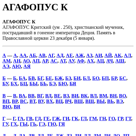
АГАФОПУС К
АГАФОПУС К
АГАФОПУС Критский (ум . 250), христианский мученик,
пострадавший в гонение императора Деция. Память в
Православной церкви 23 декабря (5 января).
А
—
А
,
АА
,
АБ
,
АВ
,
АГ
,
АД
,
АЕ
,
АЖ
,
АЗ
,
АИ
,
АЙ
,
АК
,
АЛ
,
АМ
,
АН
,
АО
,
АП
,
АР
,
АС
,
АТ
,
АУ
,
АФ
,
АХ
,
АЦ
,
АЧ
,
АШ
,
АЭ
,
АЮ
,
АЯ
Б
—
Б
,
БА
,
БВ
,
БГ
,
БЕ
,
БЖ
,
БЗ
,
БИ
,
БЛ
,
БО
,
БП
,
БР
,
БС
,
БУ
,
БХ
,
БЦ
,
БЫ
,
БЬ
,
БЭ
,
БЮ
,
БЯ
В
—
В
,
ВА
,
ВВ
,
ВГ
,
ВД
,
ВЕ
,
ВЗ
,
ВИ
,
ВК
,
ВЛ
,
ВМ
,
ВН
,
ВО
,
ВП
,
ВР
,
ВС
,
ВТ
,
ВУ
,
ВХ
,
ВЦ
,
ВЧ
,
ВШ
,
ВЩ
,
ВЫ
,
ВЬ
,
ВЭ
,
ВЮ
,
ВЯ
Г
—
Г
,
ГА
,
ГВ
,
ГД
,
ГЕ
,
ГЖ
,
ГИ
,
ГК
,
ГЛ
,
ГМ
,
ГН
,
ГО
,
ГР
,
ГТ
,
ГУ
,
ГХ
,
ГЫ
,
ГЬ
,
ГЭ
,
ГЮ
,
ГЯ
Д
—
Д
,
ДА
,
ДВ
,
ДД
,
ДЕ
,
ДЖ
,
ДЗ
,
ДИ
,
ДЛ
,
ДМ
,
ДН
,
ДО
,
ДП
,