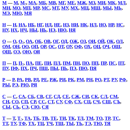
М
—
М
,
М-
,
МА
,
МБ
,
МВ
,
МГ
,
МЕ
,
МЖ
,
МЗ
,
МИ
,
МК
,
МЛ
,
МН
,
МО
,
МП
,
МР
,
МС
,
МТ
,
МУ
,
МХ
,
МЦ
,
МШ
,
МЫ
,
МЬ
,
МЭ
,
МЮ
,
МЯ
Н
—
Н
,
НА
,
НБ
,
НГ
,
НД
,
НЕ
,
НЗ
,
НИ
,
НК
,
НЛ
,
НО
,
НР
,
НС
,
НУ
,
НХ
,
НЧ
,
НЫ
,
НЬ
,
НЭ
,
НЮ
,
НЯ
О
—
О
,
О-
,
ОА
,
ОБ
,
ОВ
,
ОГ
,
ОД
,
ОЖ
,
ОЗ
,
ОИ
,
ОЙ
,
ОК
,
ОЛ
,
ОМ
,
ОН
,
ОО
,
ОП
,
ОР
,
ОС
,
ОТ
,
ОУ
,
ОФ
,
ОХ
,
ОЦ
,
ОЧ
,
ОШ
,
ОЩ
,
ОЭ
,
ОЮ
,
ОЯ
П
—
П
,
П-
,
ПА
,
ПЕ
,
ПИ
,
ПЛ
,
ПМ
,
ПН
,
ПО
,
ПП
,
ПР
,
ПС
,
ПТ
,
ПУ
,
ПФ
,
ПХ
,
ПЧ
,
ПШ
,
ПЫ
,
ПЬ
,
ПЭ
,
ПЮ
,
ПЯ
Р
—
Р
,
РА
,
РВ
,
РД
,
РЕ
,
РЖ
,
РИ
,
РК
,
РМ
,
РН
,
РО
,
РТ
,
РУ
,
РФ
,
РЫ
,
РЭ
,
РЮ
,
РЯ
С
—
С
,
СА
,
СБ
,
СВ
,
СГ
,
СД
,
СЕ
,
СЖ
,
СИ
,
СК
,
СЛ
,
СМ
,
СН
,
СО
,
СП
,
СР
,
СС
,
СТ
,
СУ
,
СФ
,
СХ
,
СЦ
,
СЧ
,
СШ
,
СЪ
,
СЫ
,
СЬ
,
СЭ
,
СЮ
,
СЯ
Т
—
Т
,
Т-
,
ТА
,
ТБ
,
ТВ
,
ТЕ
,
ТИ
,
ТК
,
ТЛ
,
ТМ
,
ТО
,
ТР
,
ТС
,
ТТ
,
ТУ
,
ТФ
,
ТХ
,
ТЦ
,
ТЧ
,
ТШ
,
ТЫ
,
ТЬ
,
ТЭ
,
ТЮ
,
ТЯ