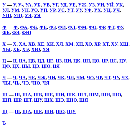
У
—
У
,
У-
,
УА
,
УБ
,
УВ
,
УГ
,
УД
,
УЕ
,
УЖ
,
УЗ
,
УИ
,
УЙ
,
УК
,
УЛ
,
УМ
,
УН
,
УО
,
УП
,
УР
,
УС
,
УТ
,
УУ
,
УФ
,
УХ
,
УЦ
,
УЧ
,
УШ
,
УЩ
,
УЭ
,
УЯ
Ф
—
Ф
,
ФА
,
ФБ
,
ФЕ
,
ФЗ
,
ФИ
,
ФЛ
,
ФМ
,
ФО
,
ФР
,
ФТ
,
ФУ
,
ФЬ
,
ФЭ
,
ФЮ
Х
—
Х
,
ХА
,
ХВ
,
ХЕ
,
ХИ
,
ХЛ
,
ХМ
,
ХН
,
ХО
,
ХР
,
ХТ
,
ХУ
,
ХШ
,
ХЫ
,
ХЬ
,
ХЭ
,
ХЮ
,
ХЯ
Ц
—
Ц
,
ЦА
,
ЦВ
,
ЦД
,
ЦЕ
,
ЦЗ
,
ЦИ
,
ЦК
,
ЦН
,
ЦО
,
ЦР
,
ЦС
,
ЦУ
,
ЦФ
,
ЦХ
,
ЦЫ
,
ЦЭ
,
ЦЮ
,
ЦЯ
Ч
—
Ч
,
ЧА
,
ЧЕ
,
ЧЖ
,
ЧИ
,
ЧК
,
ЧЛ
,
ЧМ
,
ЧО
,
ЧР
,
ЧТ
,
ЧУ
,
ЧХ
,
ЧЫ
,
ЧЬ
,
ЧЭ
,
ЧЮ
,
ЧЯ
Ш
—
Ш
,
ША
,
ШВ
,
ШЕ
,
ШИ
,
ШК
,
ШЛ
,
ШМ
,
ШН
,
ШО
,
ШП
,
ШР
,
ШТ
,
ШУ
,
ШХ
,
ШЭ
,
ШЮ
,
ШЯ
Щ
—
Щ
,
ЩА
,
ЩЕ
,
ЩИ
,
ЩО
,
ЩУ
Ъ