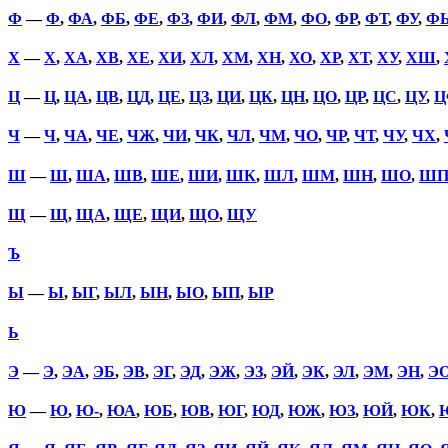
Ф
—
Ф
,
ФА
,
ФБ
,
ФЕ
,
ФЗ
,
ФИ
,
ФЛ
,
ФМ
,
ФО
,
ФР
,
ФТ
,
ФУ
,
Ф
Х
—
Х
,
ХА
,
ХВ
,
ХЕ
,
ХИ
,
ХЛ
,
ХМ
,
ХН
,
ХО
,
ХР
,
ХТ
,
ХУ
,
ХШ
,
Ц
—
Ц
,
ЦА
,
ЦВ
,
ЦД
,
ЦЕ
,
ЦЗ
,
ЦИ
,
ЦК
,
ЦН
,
ЦО
,
ЦР
,
ЦС
,
ЦУ
,
Ц
Ч
—
Ч
,
ЧА
,
ЧЕ
,
ЧЖ
,
ЧИ
,
ЧК
,
ЧЛ
,
ЧМ
,
ЧО
,
ЧР
,
ЧТ
,
ЧУ
,
ЧХ
,
Ш
—
Ш
,
ША
,
ШВ
,
ШЕ
,
ШИ
,
ШК
,
ШЛ
,
ШМ
,
ШН
,
ШО
,
Ш
Щ
—
Щ
,
ЩА
,
ЩЕ
,
ЩИ
,
ЩО
,
ЩУ
Ъ
Ы
—
Ы
,
ЫГ
,
ЫЛ
,
ЫН
,
ЫО
,
ЫП
,
ЫР
Ь
Э
—
Э
,
ЭА
,
ЭБ
,
ЭВ
,
ЭГ
,
ЭД
,
ЭЖ
,
ЭЗ
,
ЭЙ
,
ЭК
,
ЭЛ
,
ЭМ
,
ЭН
,
Э
Ю
—
Ю
,
Ю-
,
ЮА
,
ЮБ
,
ЮВ
,
ЮГ
,
ЮД
,
ЮЖ
,
ЮЗ
,
ЮЙ
,
ЮК
,