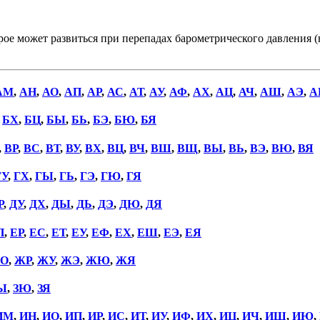
орое может развиться при перепадах барометрического давления (
АМ
,
АН
,
АО
,
АП
,
АР
,
АС
,
АТ
,
АУ
,
АФ
,
АХ
,
АЦ
,
АЧ
,
АШ
,
АЭ
,
А
,
БХ
,
БЦ
,
БЫ
,
БЬ
,
БЭ
,
БЮ
,
БЯ
,
ВР
,
ВС
,
ВТ
,
ВУ
,
ВХ
,
ВЦ
,
ВЧ
,
ВШ
,
ВЩ
,
ВЫ
,
ВЬ
,
ВЭ
,
ВЮ
,
ВЯ
ГУ
,
ГХ
,
ГЫ
,
ГЬ
,
ГЭ
,
ГЮ
,
ГЯ
Р
,
ДУ
,
ДХ
,
ДЫ
,
ДЬ
,
ДЭ
,
ДЮ
,
ДЯ
П
,
ЕР
,
ЕС
,
ЕТ
,
ЕУ
,
ЕФ
,
ЕХ
,
ЕШ
,
ЕЭ
,
ЕЯ
О
,
ЖР
,
ЖУ
,
ЖЭ
,
ЖЮ
,
ЖЯ
Ы
,
ЗЮ
,
ЗЯ
ИМ
,
ИН
,
ИО
,
ИП
,
ИР
,
ИС
,
ИТ
,
ИУ
,
ИФ
,
ИХ
,
ИЦ
,
ИЧ
,
ИШ
,
ИЮ
,