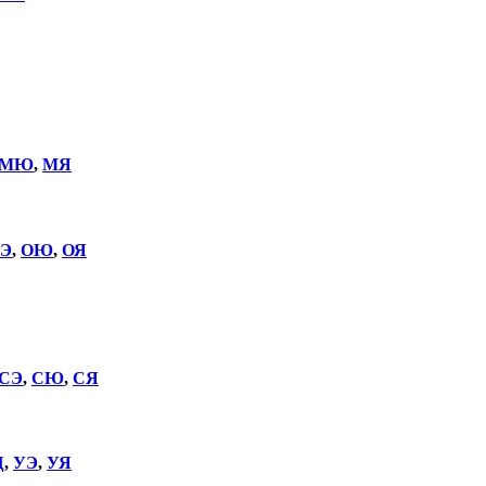
МЮ
,
МЯ
Э
,
ОЮ
,
ОЯ
СЭ
,
СЮ
,
СЯ
Щ
,
УЭ
,
УЯ