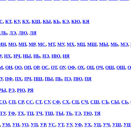
С
,
КТ
,
КУ
,
КХ
,
КШ
,
КЫ
,
КЬ
,
КЭ
,
КЮ
,
КЯ
,
ЛЬ
,
ЛЭ
,
ЛЮ
,
ЛЯ
МН
,
МО
,
МП
,
МР
,
МС
,
МТ
,
МУ
,
МХ
,
МЦ
,
МШ
,
МЫ
,
МЬ
,
МЭ
,
У
,
НХ
,
НЧ
,
НЫ
,
НЬ
,
НЭ
,
НЮ
,
НЯ
М
,
ОН
,
ОО
,
ОП
,
ОР
,
ОС
,
ОТ
,
ОУ
,
ОФ
,
ОХ
,
ОЦ
,
ОЧ
,
ОШ
,
ОЩ
,
О
У
,
ПФ
,
ПХ
,
ПЧ
,
ПШ
,
ПЫ
,
ПЬ
,
ПЭ
,
ПЮ
,
ПЯ
РЫ
,
РЭ
,
РЮ
,
РЯ
СО
,
СП
,
СР
,
СС
,
СТ
,
СУ
,
СФ
,
СХ
,
СЦ
,
СЧ
,
СШ
,
СЪ
,
СЫ
,
СЬ
,
ТУ
,
ТФ
,
ТХ
,
ТЦ
,
ТЧ
,
ТШ
,
ТЫ
,
ТЬ
,
ТЭ
,
ТЮ
,
ТЯ
,
УМ
,
УН
,
УО
,
УП
,
УР
,
УС
,
УТ
,
УУ
,
УФ
,
УХ
,
УЦ
,
УЧ
,
УШ
,
У