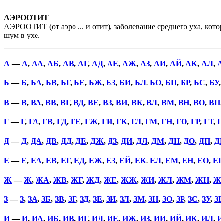
АЭРООТИТ
АЭРООТИТ (от аэро ... и отит), заболевание среднего уха, кот
шум в ухе.
А
—
А
,
АА
,
АБ
,
АВ
,
АГ
,
АД
,
АЕ
,
АЖ
,
АЗ
,
АИ
,
АЙ
,
АК
,
АЛ
,
Б
—
Б
,
БА
,
БВ
,
БГ
,
БЕ
,
БЖ
,
БЗ
,
БИ
,
БЛ
,
БО
,
БП
,
БР
,
БС
,
БУ
В
—
В
,
ВА
,
ВВ
,
ВГ
,
ВД
,
ВЕ
,
ВЗ
,
ВИ
,
ВК
,
ВЛ
,
ВМ
,
ВН
,
ВО
,
ВП
Г
—
Г
,
ГА
,
ГВ
,
ГД
,
ГЕ
,
ГЖ
,
ГИ
,
ГК
,
ГЛ
,
ГМ
,
ГН
,
ГО
,
ГР
,
ГТ
,
Д
—
Д
,
ДА
,
ДВ
,
ДД
,
ДЕ
,
ДЖ
,
ДЗ
,
ДИ
,
ДЛ
,
ДМ
,
ДН
,
ДО
,
ДП
,
Д
Е
—
Е
,
ЕА
,
ЕВ
,
ЕГ
,
ЕД
,
ЕЖ
,
ЕЗ
,
ЕЙ
,
ЕК
,
ЕЛ
,
ЕМ
,
ЕН
,
ЕО
,
Е
Ж
—
Ж
,
ЖА
,
ЖВ
,
ЖГ
,
ЖД
,
ЖЕ
,
ЖЖ
,
ЖИ
,
ЖЛ
,
ЖМ
,
ЖН
,
Ж
З
—
З
,
ЗА
,
ЗБ
,
ЗВ
,
ЗГ
,
ЗД
,
ЗЕ
,
ЗИ
,
ЗЛ
,
ЗМ
,
ЗН
,
ЗО
,
ЗР
,
ЗС
,
ЗУ
,
З
И
—
И
,
ИА
,
ИБ
,
ИВ
,
ИГ
,
ИД
,
ИЕ
,
ИЖ
,
ИЗ
,
ИИ
,
ИЙ
,
ИК
,
ИЛ
,