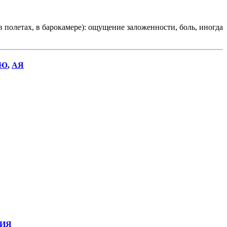
в полетах, в барокамере): ощущение заложенности, боль, иногда
Ю
,
АЯ
ИЯ