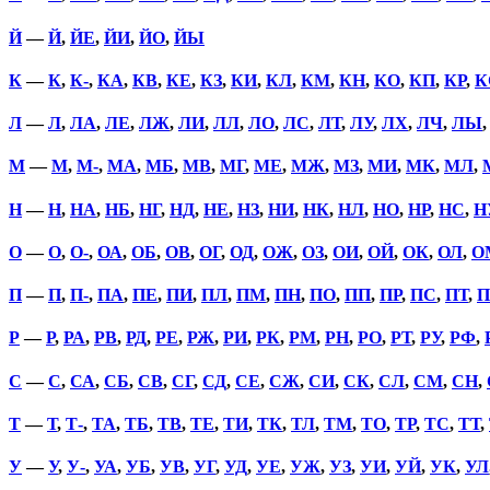
Й
—
Й
,
ЙЕ
,
ЙИ
,
ЙО
,
ЙЫ
К
—
К
,
К-
,
КА
,
КВ
,
КЕ
,
КЗ
,
КИ
,
КЛ
,
КМ
,
КН
,
КО
,
КП
,
КР
,
К
Л
—
Л
,
ЛА
,
ЛЕ
,
ЛЖ
,
ЛИ
,
ЛЛ
,
ЛО
,
ЛС
,
ЛТ
,
ЛУ
,
ЛХ
,
ЛЧ
,
ЛЫ
М
—
М
,
М-
,
МА
,
МБ
,
МВ
,
МГ
,
МЕ
,
МЖ
,
МЗ
,
МИ
,
МК
,
МЛ
,
Н
—
Н
,
НА
,
НБ
,
НГ
,
НД
,
НЕ
,
НЗ
,
НИ
,
НК
,
НЛ
,
НО
,
НР
,
НС
,
Н
О
—
О
,
О-
,
ОА
,
ОБ
,
ОВ
,
ОГ
,
ОД
,
ОЖ
,
ОЗ
,
ОИ
,
ОЙ
,
ОК
,
ОЛ
,
О
П
—
П
,
П-
,
ПА
,
ПЕ
,
ПИ
,
ПЛ
,
ПМ
,
ПН
,
ПО
,
ПП
,
ПР
,
ПС
,
ПТ
,
П
Р
—
Р
,
РА
,
РВ
,
РД
,
РЕ
,
РЖ
,
РИ
,
РК
,
РМ
,
РН
,
РО
,
РТ
,
РУ
,
РФ
,
С
—
С
,
СА
,
СБ
,
СВ
,
СГ
,
СД
,
СЕ
,
СЖ
,
СИ
,
СК
,
СЛ
,
СМ
,
СН
,
Т
—
Т
,
Т-
,
ТА
,
ТБ
,
ТВ
,
ТЕ
,
ТИ
,
ТК
,
ТЛ
,
ТМ
,
ТО
,
ТР
,
ТС
,
ТТ
,
У
—
У
,
У-
,
УА
,
УБ
,
УВ
,
УГ
,
УД
,
УЕ
,
УЖ
,
УЗ
,
УИ
,
УЙ
,
УК
,
УЛ