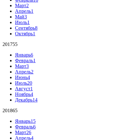
Март
2
Апрель
1
Май
3
Июль
1
Сентябрь
8
Октябрь
1
2017
55
Январь
6
Февраль
1
Март
3
Апрель
2
Июнь
4
Июль
20
Август
1
Ноябрь
4
Декабрь
14
2018
65
Январь
15
Февраль
6
Март
26
Апрель
4