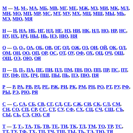
М
—
М
,
М-
,
МА
,
МБ
,
МВ
,
МГ
,
МЕ
,
МЖ
,
МЗ
,
МИ
,
МК
,
МЛ
,
МН
,
МО
,
МП
,
МР
,
МС
,
МТ
,
МУ
,
МХ
,
МЦ
,
МШ
,
МЫ
,
МЬ
,
МЭ
,
МЮ
,
МЯ
Н
—
Н
,
НА
,
НБ
,
НГ
,
НД
,
НЕ
,
НЗ
,
НИ
,
НК
,
НЛ
,
НО
,
НР
,
НС
,
НУ
,
НХ
,
НЧ
,
НЫ
,
НЬ
,
НЭ
,
НЮ
,
НЯ
О
—
О
,
О-
,
ОА
,
ОБ
,
ОВ
,
ОГ
,
ОД
,
ОЖ
,
ОЗ
,
ОИ
,
ОЙ
,
ОК
,
ОЛ
,
ОМ
,
ОН
,
ОО
,
ОП
,
ОР
,
ОС
,
ОТ
,
ОУ
,
ОФ
,
ОХ
,
ОЦ
,
ОЧ
,
ОШ
,
ОЩ
,
ОЭ
,
ОЮ
,
ОЯ
П
—
П
,
П-
,
ПА
,
ПЕ
,
ПИ
,
ПЛ
,
ПМ
,
ПН
,
ПО
,
ПП
,
ПР
,
ПС
,
ПТ
,
ПУ
,
ПФ
,
ПХ
,
ПЧ
,
ПШ
,
ПЫ
,
ПЬ
,
ПЭ
,
ПЮ
,
ПЯ
Р
—
Р
,
РА
,
РВ
,
РД
,
РЕ
,
РЖ
,
РИ
,
РК
,
РМ
,
РН
,
РО
,
РТ
,
РУ
,
РФ
,
РЫ
,
РЭ
,
РЮ
,
РЯ
С
—
С
,
СА
,
СБ
,
СВ
,
СГ
,
СД
,
СЕ
,
СЖ
,
СИ
,
СК
,
СЛ
,
СМ
,
СН
,
СО
,
СП
,
СР
,
СС
,
СТ
,
СУ
,
СФ
,
СХ
,
СЦ
,
СЧ
,
СШ
,
СЪ
,
СЫ
,
СЬ
,
СЭ
,
СЮ
,
СЯ
Т
—
Т
,
Т-
,
ТА
,
ТБ
,
ТВ
,
ТЕ
,
ТИ
,
ТК
,
ТЛ
,
ТМ
,
ТО
,
ТР
,
ТС
,
ТТ
,
ТУ
,
ТФ
,
ТХ
,
ТЦ
,
ТЧ
,
ТШ
,
ТЫ
,
ТЬ
,
ТЭ
,
ТЮ
,
ТЯ