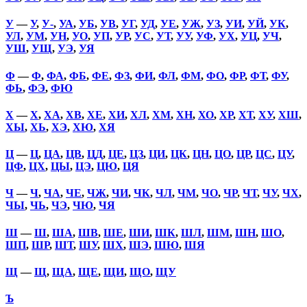
У
—
У
,
У-
,
УА
,
УБ
,
УВ
,
УГ
,
УД
,
УЕ
,
УЖ
,
УЗ
,
УИ
,
УЙ
,
УК
,
УЛ
,
УМ
,
УН
,
УО
,
УП
,
УР
,
УС
,
УТ
,
УУ
,
УФ
,
УХ
,
УЦ
,
УЧ
,
УШ
,
УЩ
,
УЭ
,
УЯ
Ф
—
Ф
,
ФА
,
ФБ
,
ФЕ
,
ФЗ
,
ФИ
,
ФЛ
,
ФМ
,
ФО
,
ФР
,
ФТ
,
ФУ
,
ФЬ
,
ФЭ
,
ФЮ
Х
—
Х
,
ХА
,
ХВ
,
ХЕ
,
ХИ
,
ХЛ
,
ХМ
,
ХН
,
ХО
,
ХР
,
ХТ
,
ХУ
,
ХШ
,
ХЫ
,
ХЬ
,
ХЭ
,
ХЮ
,
ХЯ
Ц
—
Ц
,
ЦА
,
ЦВ
,
ЦД
,
ЦЕ
,
ЦЗ
,
ЦИ
,
ЦК
,
ЦН
,
ЦО
,
ЦР
,
ЦС
,
ЦУ
,
ЦФ
,
ЦХ
,
ЦЫ
,
ЦЭ
,
ЦЮ
,
ЦЯ
Ч
—
Ч
,
ЧА
,
ЧЕ
,
ЧЖ
,
ЧИ
,
ЧК
,
ЧЛ
,
ЧМ
,
ЧО
,
ЧР
,
ЧТ
,
ЧУ
,
ЧХ
,
ЧЫ
,
ЧЬ
,
ЧЭ
,
ЧЮ
,
ЧЯ
Ш
—
Ш
,
ША
,
ШВ
,
ШЕ
,
ШИ
,
ШК
,
ШЛ
,
ШМ
,
ШН
,
ШО
,
ШП
,
ШР
,
ШТ
,
ШУ
,
ШХ
,
ШЭ
,
ШЮ
,
ШЯ
Щ
—
Щ
,
ЩА
,
ЩЕ
,
ЩИ
,
ЩО
,
ЩУ
Ъ