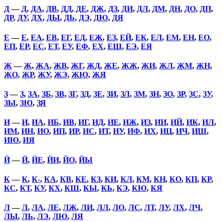
Д
—
Д
,
ДА
,
ДВ
,
ДД
,
ДЕ
,
ДЖ
,
ДЗ
,
ДИ
,
ДЛ
,
ДМ
,
ДН
,
ДО
,
ДП
,
ДР
,
ДУ
,
ДХ
,
ДЫ
,
ДЬ
,
ДЭ
,
ДЮ
,
ДЯ
Е
—
Е
,
ЕА
,
ЕВ
,
ЕГ
,
ЕД
,
ЕЖ
,
ЕЗ
,
ЕЙ
,
ЕК
,
ЕЛ
,
ЕМ
,
ЕН
,
ЕО
,
ЕП
,
ЕР
,
ЕС
,
ЕТ
,
ЕУ
,
ЕФ
,
ЕХ
,
ЕШ
,
ЕЭ
,
ЕЯ
Ж
—
Ж
,
ЖА
,
ЖВ
,
ЖГ
,
ЖД
,
ЖЕ
,
ЖЖ
,
ЖИ
,
ЖЛ
,
ЖМ
,
ЖН
,
ЖО
,
ЖР
,
ЖУ
,
ЖЭ
,
ЖЮ
,
ЖЯ
З
—
З
,
ЗА
,
ЗБ
,
ЗВ
,
ЗГ
,
ЗД
,
ЗЕ
,
ЗИ
,
ЗЛ
,
ЗМ
,
ЗН
,
ЗО
,
ЗР
,
ЗС
,
ЗУ
,
ЗЫ
,
ЗЮ
,
ЗЯ
И
—
И
,
ИА
,
ИБ
,
ИВ
,
ИГ
,
ИД
,
ИЕ
,
ИЖ
,
ИЗ
,
ИИ
,
ИЙ
,
ИК
,
ИЛ
,
ИМ
,
ИН
,
ИО
,
ИП
,
ИР
,
ИС
,
ИТ
,
ИУ
,
ИФ
,
ИХ
,
ИЦ
,
ИЧ
,
ИШ
,
ИЮ
,
ИЯ
Й
—
Й
,
ЙЕ
,
ЙИ
,
ЙО
,
ЙЫ
К
—
К
,
К-
,
КА
,
КВ
,
КЕ
,
КЗ
,
КИ
,
КЛ
,
КМ
,
КН
,
КО
,
КП
,
КР
,
КС
,
КТ
,
КУ
,
КХ
,
КШ
,
КЫ
,
КЬ
,
КЭ
,
КЮ
,
КЯ
Л
—
Л
,
ЛА
,
ЛЕ
,
ЛЖ
,
ЛИ
,
ЛЛ
,
ЛО
,
ЛС
,
ЛТ
,
ЛУ
,
ЛХ
,
ЛЧ
,
ЛЫ
,
ЛЬ
,
ЛЭ
,
ЛЮ
,
ЛЯ