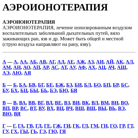
АЭРОИОНОТЕРАПИЯ
АЭРОИОНОТЕРАПИЯ
АЭРОИОНОТЕРАПИЯ, лечение ионизированным воздухом
воспалительных заболеваний дыхательных путей, вяло
заживающих ран, язв и др. Может быть общей и местной
(струю воздуха направляют на рану, язву).
А
—
А
,
АА
,
АБ
,
АВ
,
АГ
,
АД
,
АЕ
,
АЖ
,
АЗ
,
АИ
,
АЙ
,
АК
,
АЛ
,
АМ
,
АН
,
АО
,
АП
,
АР
,
АС
,
АТ
,
АУ
,
АФ
,
АХ
,
АЦ
,
АЧ
,
АШ
,
АЭ
,
АЮ
,
АЯ
Б
—
Б
,
БА
,
БВ
,
БГ
,
БЕ
,
БЖ
,
БЗ
,
БИ
,
БЛ
,
БО
,
БП
,
БР
,
БС
,
БУ
,
БХ
,
БЦ
,
БЫ
,
БЬ
,
БЭ
,
БЮ
,
БЯ
В
—
В
,
ВА
,
ВВ
,
ВГ
,
ВД
,
ВЕ
,
ВЗ
,
ВИ
,
ВК
,
ВЛ
,
ВМ
,
ВН
,
ВО
,
ВП
,
ВР
,
ВС
,
ВТ
,
ВУ
,
ВХ
,
ВЦ
,
ВЧ
,
ВШ
,
ВЩ
,
ВЫ
,
ВЬ
,
ВЭ
,
ВЮ
,
ВЯ
Г
—
Г
,
ГА
,
ГВ
,
ГД
,
ГЕ
,
ГЖ
,
ГИ
,
ГК
,
ГЛ
,
ГМ
,
ГН
,
ГО
,
ГР
,
ГТ
,
ГУ
,
ГХ
,
ГЫ
,
ГЬ
,
ГЭ
,
ГЮ
,
ГЯ