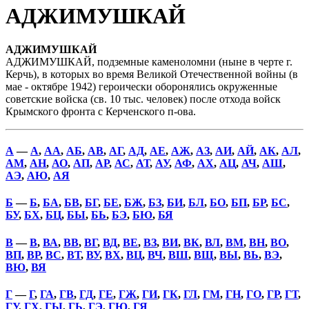
АДЖИМУШКАЙ
АДЖИМУШКАЙ
АДЖИМУШКАЙ, подземные каменоломни (ныне в черте г.
Керчь), в которых во время Великой Отечественной войны (в
мае - октябре 1942) героически оборонялись окруженные
советские войска (св. 10 тыс. человек) после отхода войск
Крымского фронта с Керченского п-ова.
А
—
А
,
АА
,
АБ
,
АВ
,
АГ
,
АД
,
АЕ
,
АЖ
,
АЗ
,
АИ
,
АЙ
,
АК
,
АЛ
,
АМ
,
АН
,
АО
,
АП
,
АР
,
АС
,
АТ
,
АУ
,
АФ
,
АХ
,
АЦ
,
АЧ
,
АШ
,
АЭ
,
АЮ
,
АЯ
Б
—
Б
,
БА
,
БВ
,
БГ
,
БЕ
,
БЖ
,
БЗ
,
БИ
,
БЛ
,
БО
,
БП
,
БР
,
БС
,
БУ
,
БХ
,
БЦ
,
БЫ
,
БЬ
,
БЭ
,
БЮ
,
БЯ
В
—
В
,
ВА
,
ВВ
,
ВГ
,
ВД
,
ВЕ
,
ВЗ
,
ВИ
,
ВК
,
ВЛ
,
ВМ
,
ВН
,
ВО
,
ВП
,
ВР
,
ВС
,
ВТ
,
ВУ
,
ВХ
,
ВЦ
,
ВЧ
,
ВШ
,
ВЩ
,
ВЫ
,
ВЬ
,
ВЭ
,
ВЮ
,
ВЯ
Г
—
Г
,
ГА
,
ГВ
,
ГД
,
ГЕ
,
ГЖ
,
ГИ
,
ГК
,
ГЛ
,
ГМ
,
ГН
,
ГО
,
ГР
,
ГТ
,
ГУ
,
ГХ
,
ГЫ
,
ГЬ
,
ГЭ
,
ГЮ
,
ГЯ