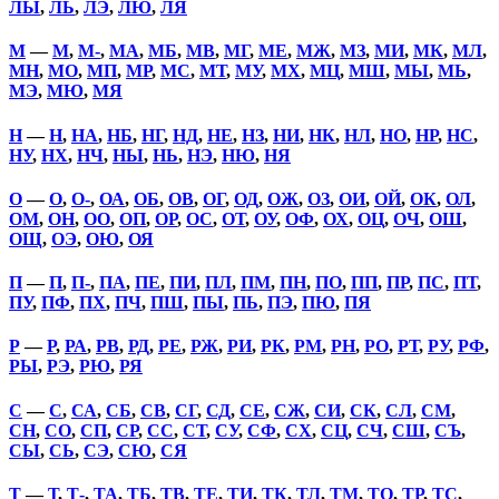
ЛЫ
,
ЛЬ
,
ЛЭ
,
ЛЮ
,
ЛЯ
М
—
М
,
М-
,
МА
,
МБ
,
МВ
,
МГ
,
МЕ
,
МЖ
,
МЗ
,
МИ
,
МК
,
МЛ
,
МН
,
МО
,
МП
,
МР
,
МС
,
МТ
,
МУ
,
МХ
,
МЦ
,
МШ
,
МЫ
,
МЬ
,
МЭ
,
МЮ
,
МЯ
Н
—
Н
,
НА
,
НБ
,
НГ
,
НД
,
НЕ
,
НЗ
,
НИ
,
НК
,
НЛ
,
НО
,
НР
,
НС
,
НУ
,
НХ
,
НЧ
,
НЫ
,
НЬ
,
НЭ
,
НЮ
,
НЯ
О
—
О
,
О-
,
ОА
,
ОБ
,
ОВ
,
ОГ
,
ОД
,
ОЖ
,
ОЗ
,
ОИ
,
ОЙ
,
ОК
,
ОЛ
,
ОМ
,
ОН
,
ОО
,
ОП
,
ОР
,
ОС
,
ОТ
,
ОУ
,
ОФ
,
ОХ
,
ОЦ
,
ОЧ
,
ОШ
,
ОЩ
,
ОЭ
,
ОЮ
,
ОЯ
П
—
П
,
П-
,
ПА
,
ПЕ
,
ПИ
,
ПЛ
,
ПМ
,
ПН
,
ПО
,
ПП
,
ПР
,
ПС
,
ПТ
,
ПУ
,
ПФ
,
ПХ
,
ПЧ
,
ПШ
,
ПЫ
,
ПЬ
,
ПЭ
,
ПЮ
,
ПЯ
Р
—
Р
,
РА
,
РВ
,
РД
,
РЕ
,
РЖ
,
РИ
,
РК
,
РМ
,
РН
,
РО
,
РТ
,
РУ
,
РФ
,
РЫ
,
РЭ
,
РЮ
,
РЯ
С
—
С
,
СА
,
СБ
,
СВ
,
СГ
,
СД
,
СЕ
,
СЖ
,
СИ
,
СК
,
СЛ
,
СМ
,
СН
,
СО
,
СП
,
СР
,
СС
,
СТ
,
СУ
,
СФ
,
СХ
,
СЦ
,
СЧ
,
СШ
,
СЪ
,
СЫ
,
СЬ
,
СЭ
,
СЮ
,
СЯ
Т
—
Т
,
Т-
,
ТА
,
ТБ
,
ТВ
,
ТЕ
,
ТИ
,
ТК
,
ТЛ
,
ТМ
,
ТО
,
ТР
,
ТС
,