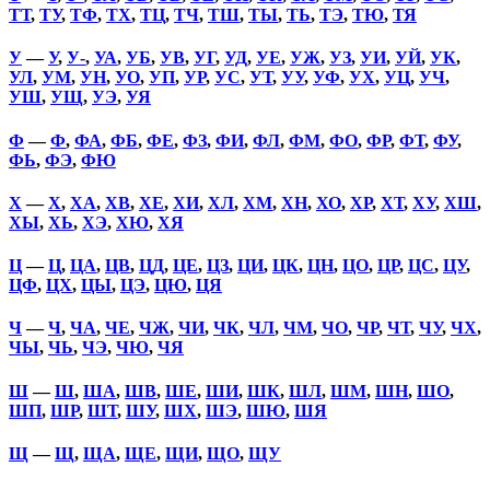
ТТ
,
ТУ
,
ТФ
,
ТХ
,
ТЦ
,
ТЧ
,
ТШ
,
ТЫ
,
ТЬ
,
ТЭ
,
ТЮ
,
ТЯ
У
—
У
,
У-
,
УА
,
УБ
,
УВ
,
УГ
,
УД
,
УЕ
,
УЖ
,
УЗ
,
УИ
,
УЙ
,
УК
,
УЛ
,
УМ
,
УН
,
УО
,
УП
,
УР
,
УС
,
УТ
,
УУ
,
УФ
,
УХ
,
УЦ
,
УЧ
,
УШ
,
УЩ
,
УЭ
,
УЯ
Ф
—
Ф
,
ФА
,
ФБ
,
ФЕ
,
ФЗ
,
ФИ
,
ФЛ
,
ФМ
,
ФО
,
ФР
,
ФТ
,
ФУ
,
ФЬ
,
ФЭ
,
ФЮ
Х
—
Х
,
ХА
,
ХВ
,
ХЕ
,
ХИ
,
ХЛ
,
ХМ
,
ХН
,
ХО
,
ХР
,
ХТ
,
ХУ
,
ХШ
,
ХЫ
,
ХЬ
,
ХЭ
,
ХЮ
,
ХЯ
Ц
—
Ц
,
ЦА
,
ЦВ
,
ЦД
,
ЦЕ
,
ЦЗ
,
ЦИ
,
ЦК
,
ЦН
,
ЦО
,
ЦР
,
ЦС
,
ЦУ
,
ЦФ
,
ЦХ
,
ЦЫ
,
ЦЭ
,
ЦЮ
,
ЦЯ
Ч
—
Ч
,
ЧА
,
ЧЕ
,
ЧЖ
,
ЧИ
,
ЧК
,
ЧЛ
,
ЧМ
,
ЧО
,
ЧР
,
ЧТ
,
ЧУ
,
ЧХ
,
ЧЫ
,
ЧЬ
,
ЧЭ
,
ЧЮ
,
ЧЯ
Ш
—
Ш
,
ША
,
ШВ
,
ШЕ
,
ШИ
,
ШК
,
ШЛ
,
ШМ
,
ШН
,
ШО
,
ШП
,
ШР
,
ШТ
,
ШУ
,
ШХ
,
ШЭ
,
ШЮ
,
ШЯ
Щ
—
Щ
,
ЩА
,
ЩЕ
,
ЩИ
,
ЩО
,
ЩУ