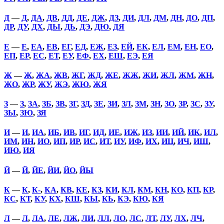
Д
—
Д
,
ДА
,
ДВ
,
ДД
,
ДЕ
,
ДЖ
,
ДЗ
,
ДИ
,
ДЛ
,
ДМ
,
ДН
,
ДО
,
ДП
,
ДР
,
ДУ
,
ДХ
,
ДЫ
,
ДЬ
,
ДЭ
,
ДЮ
,
ДЯ
Е
—
Е
,
ЕА
,
ЕВ
,
ЕГ
,
ЕД
,
ЕЖ
,
ЕЗ
,
ЕЙ
,
ЕК
,
ЕЛ
,
ЕМ
,
ЕН
,
ЕО
,
ЕП
,
ЕР
,
ЕС
,
ЕТ
,
ЕУ
,
ЕФ
,
ЕХ
,
ЕШ
,
ЕЭ
,
ЕЯ
Ж
—
Ж
,
ЖА
,
ЖВ
,
ЖГ
,
ЖД
,
ЖЕ
,
ЖЖ
,
ЖИ
,
ЖЛ
,
ЖМ
,
ЖН
,
ЖО
,
ЖР
,
ЖУ
,
ЖЭ
,
ЖЮ
,
ЖЯ
З
—
З
,
ЗА
,
ЗБ
,
ЗВ
,
ЗГ
,
ЗД
,
ЗЕ
,
ЗИ
,
ЗЛ
,
ЗМ
,
ЗН
,
ЗО
,
ЗР
,
ЗС
,
ЗУ
,
ЗЫ
,
ЗЮ
,
ЗЯ
И
—
И
,
ИА
,
ИБ
,
ИВ
,
ИГ
,
ИД
,
ИЕ
,
ИЖ
,
ИЗ
,
ИИ
,
ИЙ
,
ИК
,
ИЛ
,
ИМ
,
ИН
,
ИО
,
ИП
,
ИР
,
ИС
,
ИТ
,
ИУ
,
ИФ
,
ИХ
,
ИЦ
,
ИЧ
,
ИШ
,
ИЮ
,
ИЯ
Й
—
Й
,
ЙЕ
,
ЙИ
,
ЙО
,
ЙЫ
К
—
К
,
К-
,
КА
,
КВ
,
КЕ
,
КЗ
,
КИ
,
КЛ
,
КМ
,
КН
,
КО
,
КП
,
КР
,
КС
,
КТ
,
КУ
,
КХ
,
КШ
,
КЫ
,
КЬ
,
КЭ
,
КЮ
,
КЯ
Л
—
Л
,
ЛА
,
ЛЕ
,
ЛЖ
,
ЛИ
,
ЛЛ
,
ЛО
,
ЛС
,
ЛТ
,
ЛУ
,
ЛХ
,
ЛЧ
,