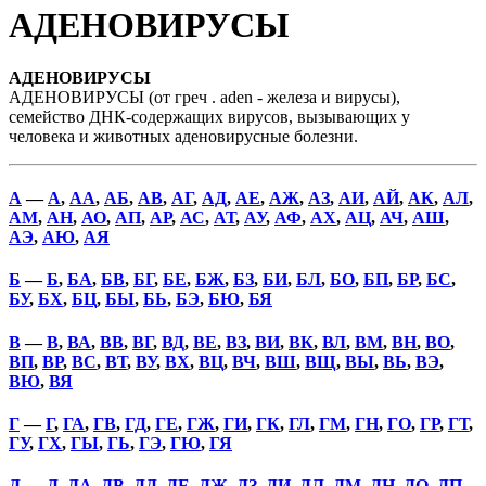
АДЕНОВИРУСЫ
АДЕНОВИРУСЫ
АДЕНОВИРУСЫ (от греч . aden - железа и вирусы),
семейство ДНК-содержащих вирусов, вызывающих у
человека и животных аденовирусные болезни.
А
—
А
,
АА
,
АБ
,
АВ
,
АГ
,
АД
,
АЕ
,
АЖ
,
АЗ
,
АИ
,
АЙ
,
АК
,
АЛ
,
АМ
,
АН
,
АО
,
АП
,
АР
,
АС
,
АТ
,
АУ
,
АФ
,
АХ
,
АЦ
,
АЧ
,
АШ
,
АЭ
,
АЮ
,
АЯ
Б
—
Б
,
БА
,
БВ
,
БГ
,
БЕ
,
БЖ
,
БЗ
,
БИ
,
БЛ
,
БО
,
БП
,
БР
,
БС
,
БУ
,
БХ
,
БЦ
,
БЫ
,
БЬ
,
БЭ
,
БЮ
,
БЯ
В
—
В
,
ВА
,
ВВ
,
ВГ
,
ВД
,
ВЕ
,
ВЗ
,
ВИ
,
ВК
,
ВЛ
,
ВМ
,
ВН
,
ВО
,
ВП
,
ВР
,
ВС
,
ВТ
,
ВУ
,
ВХ
,
ВЦ
,
ВЧ
,
ВШ
,
ВЩ
,
ВЫ
,
ВЬ
,
ВЭ
,
ВЮ
,
ВЯ
Г
—
Г
,
ГА
,
ГВ
,
ГД
,
ГЕ
,
ГЖ
,
ГИ
,
ГК
,
ГЛ
,
ГМ
,
ГН
,
ГО
,
ГР
,
ГТ
,
ГУ
,
ГХ
,
ГЫ
,
ГЬ
,
ГЭ
,
ГЮ
,
ГЯ
Д
—
Д
,
ДА
,
ДВ
,
ДД
,
ДЕ
,
ДЖ
,
ДЗ
,
ДИ
,
ДЛ
,
ДМ
,
ДН
,
ДО
,
ДП
,