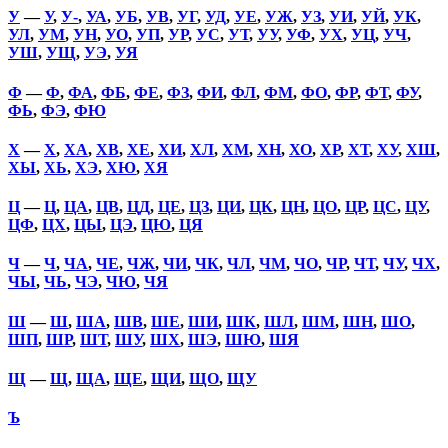
У
—
У
,
У-
,
УА
,
УБ
,
УВ
,
УГ
,
УД
,
УЕ
,
УЖ
,
УЗ
,
УИ
,
УЙ
,
УК
,
УЛ
,
УМ
,
УН
,
УО
,
УП
,
УР
,
УС
,
УТ
,
УУ
,
УФ
,
УХ
,
УЦ
,
УЧ
,
УШ
,
УЩ
,
УЭ
,
УЯ
Ф
—
Ф
,
ФА
,
ФБ
,
ФЕ
,
ФЗ
,
ФИ
,
ФЛ
,
ФМ
,
ФО
,
ФР
,
ФТ
,
ФУ
,
ФЬ
,
ФЭ
,
ФЮ
Х
—
Х
,
ХА
,
ХВ
,
ХЕ
,
ХИ
,
ХЛ
,
ХМ
,
ХН
,
ХО
,
ХР
,
ХТ
,
ХУ
,
ХШ
,
ХЫ
,
ХЬ
,
ХЭ
,
ХЮ
,
ХЯ
Ц
—
Ц
,
ЦА
,
ЦВ
,
ЦД
,
ЦЕ
,
ЦЗ
,
ЦИ
,
ЦК
,
ЦН
,
ЦО
,
ЦР
,
ЦС
,
ЦУ
,
ЦФ
,
ЦХ
,
ЦЫ
,
ЦЭ
,
ЦЮ
,
ЦЯ
Ч
—
Ч
,
ЧА
,
ЧЕ
,
ЧЖ
,
ЧИ
,
ЧК
,
ЧЛ
,
ЧМ
,
ЧО
,
ЧР
,
ЧТ
,
ЧУ
,
ЧХ
,
ЧЫ
,
ЧЬ
,
ЧЭ
,
ЧЮ
,
ЧЯ
Ш
—
Ш
,
ША
,
ШВ
,
ШЕ
,
ШИ
,
ШК
,
ШЛ
,
ШМ
,
ШН
,
ШО
,
ШП
,
ШР
,
ШТ
,
ШУ
,
ШХ
,
ШЭ
,
ШЮ
,
ШЯ
Щ
—
Щ
,
ЩА
,
ЩЕ
,
ЩИ
,
ЩО
,
ЩУ
Ъ