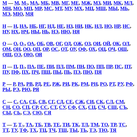
М
—
М
,
М-
,
МА
,
МБ
,
МВ
,
МГ
,
МЕ
,
МЖ
,
МЗ
,
МИ
,
МК
,
МЛ
,
МН
,
МО
,
МП
,
МР
,
МС
,
МТ
,
МУ
,
МХ
,
МЦ
,
МШ
,
МЫ
,
МЬ
,
МЭ
,
МЮ
,
МЯ
Н
—
Н
,
НА
,
НБ
,
НГ
,
НД
,
НЕ
,
НЗ
,
НИ
,
НК
,
НЛ
,
НО
,
НР
,
НС
,
НУ
,
НХ
,
НЧ
,
НЫ
,
НЬ
,
НЭ
,
НЮ
,
НЯ
О
—
О
,
О-
,
ОА
,
ОБ
,
ОВ
,
ОГ
,
ОД
,
ОЖ
,
ОЗ
,
ОИ
,
ОЙ
,
ОК
,
ОЛ
,
ОМ
,
ОН
,
ОО
,
ОП
,
ОР
,
ОС
,
ОТ
,
ОУ
,
ОФ
,
ОХ
,
ОЦ
,
ОЧ
,
ОШ
,
ОЩ
,
ОЭ
,
ОЮ
,
ОЯ
П
—
П
,
П-
,
ПА
,
ПЕ
,
ПИ
,
ПЛ
,
ПМ
,
ПН
,
ПО
,
ПП
,
ПР
,
ПС
,
ПТ
,
ПУ
,
ПФ
,
ПХ
,
ПЧ
,
ПШ
,
ПЫ
,
ПЬ
,
ПЭ
,
ПЮ
,
ПЯ
Р
—
Р
,
РА
,
РВ
,
РД
,
РЕ
,
РЖ
,
РИ
,
РК
,
РМ
,
РН
,
РО
,
РТ
,
РУ
,
РФ
,
РЫ
,
РЭ
,
РЮ
,
РЯ
С
—
С
,
СА
,
СБ
,
СВ
,
СГ
,
СД
,
СЕ
,
СЖ
,
СИ
,
СК
,
СЛ
,
СМ
,
СН
,
СО
,
СП
,
СР
,
СС
,
СТ
,
СУ
,
СФ
,
СХ
,
СЦ
,
СЧ
,
СШ
,
СЪ
,
СЫ
,
СЬ
,
СЭ
,
СЮ
,
СЯ
Т
—
Т
,
Т-
,
ТА
,
ТБ
,
ТВ
,
ТЕ
,
ТИ
,
ТК
,
ТЛ
,
ТМ
,
ТО
,
ТР
,
ТС
,
ТТ
,
ТУ
,
ТФ
,
ТХ
,
ТЦ
,
ТЧ
,
ТШ
,
ТЫ
,
ТЬ
,
ТЭ
,
ТЮ
,
ТЯ