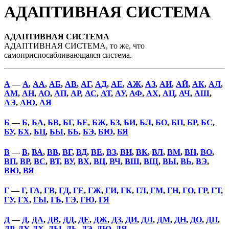
АДАПТИВНАЯ СИСТЕМА
АДАПТИВНАЯ СИСТЕМА
АДАПТИВНАЯ СИСТЕМА, то же, что
самоприспосабливающаяся система.
А
—
А
,
АА
,
АБ
,
АВ
,
АГ
,
АД
,
АЕ
,
АЖ
,
АЗ
,
АИ
,
АЙ
,
АК
,
АЛ
,
АМ
,
АН
,
АО
,
АП
,
АР
,
АС
,
АТ
,
АУ
,
АФ
,
АХ
,
АЦ
,
АЧ
,
АШ
,
АЭ
,
АЮ
,
АЯ
Б
—
Б
,
БА
,
БВ
,
БГ
,
БЕ
,
БЖ
,
БЗ
,
БИ
,
БЛ
,
БО
,
БП
,
БР
,
БС
,
БУ
,
БХ
,
БЦ
,
БЫ
,
БЬ
,
БЭ
,
БЮ
,
БЯ
В
—
В
,
ВА
,
ВВ
,
ВГ
,
ВД
,
ВЕ
,
ВЗ
,
ВИ
,
ВК
,
ВЛ
,
ВМ
,
ВН
,
ВО
,
ВП
,
ВР
,
ВС
,
ВТ
,
ВУ
,
ВХ
,
ВЦ
,
ВЧ
,
ВШ
,
ВЩ
,
ВЫ
,
ВЬ
,
ВЭ
,
ВЮ
,
ВЯ
Г
—
Г
,
ГА
,
ГВ
,
ГД
,
ГЕ
,
ГЖ
,
ГИ
,
ГК
,
ГЛ
,
ГМ
,
ГН
,
ГО
,
ГР
,
ГТ
,
ГУ
,
ГХ
,
ГЫ
,
ГЬ
,
ГЭ
,
ГЮ
,
ГЯ
Д
—
Д
,
ДА
,
ДВ
,
ДД
,
ДЕ
,
ДЖ
,
ДЗ
,
ДИ
,
ДЛ
,
ДМ
,
ДН
,
ДО
,
ДП
,
ДР
,
ДУ
,
ДХ
,
ДЫ
,
ДЬ
,
ДЭ
,
ДЮ
,
ДЯ