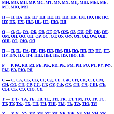
МН
,
МО
,
МП
,
МР
,
МС
,
МТ
,
МУ
,
МХ
,
МЦ
,
МШ
,
МЫ
,
МЬ
,
МЭ
,
МЮ
,
МЯ
Н
—
Н
,
НА
,
НБ
,
НГ
,
НД
,
НЕ
,
НЗ
,
НИ
,
НК
,
НЛ
,
НО
,
НР
,
НС
,
НУ
,
НХ
,
НЧ
,
НЫ
,
НЬ
,
НЭ
,
НЮ
,
НЯ
О
—
О
,
О-
,
ОА
,
ОБ
,
ОВ
,
ОГ
,
ОД
,
ОЖ
,
ОЗ
,
ОИ
,
ОЙ
,
ОК
,
ОЛ
,
ОМ
,
ОН
,
ОО
,
ОП
,
ОР
,
ОС
,
ОТ
,
ОУ
,
ОФ
,
ОХ
,
ОЦ
,
ОЧ
,
ОШ
,
ОЩ
,
ОЭ
,
ОЮ
,
ОЯ
П
—
П
,
П-
,
ПА
,
ПЕ
,
ПИ
,
ПЛ
,
ПМ
,
ПН
,
ПО
,
ПП
,
ПР
,
ПС
,
ПТ
,
ПУ
,
ПФ
,
ПХ
,
ПЧ
,
ПШ
,
ПЫ
,
ПЬ
,
ПЭ
,
ПЮ
,
ПЯ
Р
—
Р
,
РА
,
РВ
,
РД
,
РЕ
,
РЖ
,
РИ
,
РК
,
РМ
,
РН
,
РО
,
РТ
,
РУ
,
РФ
,
РЫ
,
РЭ
,
РЮ
,
РЯ
С
—
С
,
СА
,
СБ
,
СВ
,
СГ
,
СД
,
СЕ
,
СЖ
,
СИ
,
СК
,
СЛ
,
СМ
,
СН
,
СО
,
СП
,
СР
,
СС
,
СТ
,
СУ
,
СФ
,
СХ
,
СЦ
,
СЧ
,
СШ
,
СЪ
,
СЫ
,
СЬ
,
СЭ
,
СЮ
,
СЯ
Т
—
Т
,
Т-
,
ТА
,
ТБ
,
ТВ
,
ТЕ
,
ТИ
,
ТК
,
ТЛ
,
ТМ
,
ТО
,
ТР
,
ТС
,
ТТ
,
ТУ
,
ТФ
,
ТХ
,
ТЦ
,
ТЧ
,
ТШ
,
ТЫ
,
ТЬ
,
ТЭ
,
ТЮ
,
ТЯ
У
—
У
,
У-
,
УА
,
УБ
,
УВ
,
УГ
,
УД
,
УЕ
,
УЖ
,
УЗ
,
УИ
,
УЙ
,
УК
,