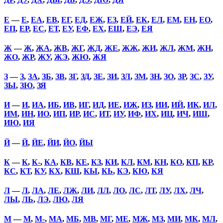
Е
—
Е
,
ЕА
,
ЕВ
,
ЕГ
,
ЕД
,
ЕЖ
,
ЕЗ
,
ЕЙ
,
ЕК
,
ЕЛ
,
ЕМ
,
ЕН
,
ЕО
,
ЕП
,
ЕР
,
ЕС
,
ЕТ
,
ЕУ
,
ЕФ
,
ЕХ
,
ЕШ
,
ЕЭ
,
ЕЯ
Ж
—
Ж
,
ЖА
,
ЖВ
,
ЖГ
,
ЖД
,
ЖЕ
,
ЖЖ
,
ЖИ
,
ЖЛ
,
ЖМ
,
ЖН
,
ЖО
,
ЖР
,
ЖУ
,
ЖЭ
,
ЖЮ
,
ЖЯ
З
—
З
,
ЗА
,
ЗБ
,
ЗВ
,
ЗГ
,
ЗД
,
ЗЕ
,
ЗИ
,
ЗЛ
,
ЗМ
,
ЗН
,
ЗО
,
ЗР
,
ЗС
,
ЗУ
,
ЗЫ
,
ЗЮ
,
ЗЯ
И
—
И
,
ИА
,
ИБ
,
ИВ
,
ИГ
,
ИД
,
ИЕ
,
ИЖ
,
ИЗ
,
ИИ
,
ИЙ
,
ИК
,
ИЛ
,
ИМ
,
ИН
,
ИО
,
ИП
,
ИР
,
ИС
,
ИТ
,
ИУ
,
ИФ
,
ИХ
,
ИЦ
,
ИЧ
,
ИШ
,
ИЮ
,
ИЯ
Й
—
Й
,
ЙЕ
,
ЙИ
,
ЙО
,
ЙЫ
К
—
К
,
К-
,
КА
,
КВ
,
КЕ
,
КЗ
,
КИ
,
КЛ
,
КМ
,
КН
,
КО
,
КП
,
КР
,
КС
,
КТ
,
КУ
,
КХ
,
КШ
,
КЫ
,
КЬ
,
КЭ
,
КЮ
,
КЯ
Л
—
Л
,
ЛА
,
ЛЕ
,
ЛЖ
,
ЛИ
,
ЛЛ
,
ЛО
,
ЛС
,
ЛТ
,
ЛУ
,
ЛХ
,
ЛЧ
,
ЛЫ
,
ЛЬ
,
ЛЭ
,
ЛЮ
,
ЛЯ
М
—
М
,
М-
,
МА
,
МБ
,
МВ
,
МГ
,
МЕ
,
МЖ
,
МЗ
,
МИ
,
МК
,
МЛ
,