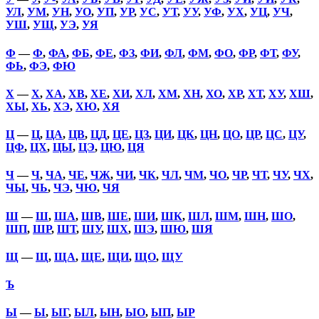
УЛ
,
УМ
,
УН
,
УО
,
УП
,
УР
,
УС
,
УТ
,
УУ
,
УФ
,
УХ
,
УЦ
,
УЧ
,
УШ
,
УЩ
,
УЭ
,
УЯ
Ф
—
Ф
,
ФА
,
ФБ
,
ФЕ
,
ФЗ
,
ФИ
,
ФЛ
,
ФМ
,
ФО
,
ФР
,
ФТ
,
ФУ
,
ФЬ
,
ФЭ
,
ФЮ
Х
—
Х
,
ХА
,
ХВ
,
ХЕ
,
ХИ
,
ХЛ
,
ХМ
,
ХН
,
ХО
,
ХР
,
ХТ
,
ХУ
,
ХШ
,
ХЫ
,
ХЬ
,
ХЭ
,
ХЮ
,
ХЯ
Ц
—
Ц
,
ЦА
,
ЦВ
,
ЦД
,
ЦЕ
,
ЦЗ
,
ЦИ
,
ЦК
,
ЦН
,
ЦО
,
ЦР
,
ЦС
,
ЦУ
,
ЦФ
,
ЦХ
,
ЦЫ
,
ЦЭ
,
ЦЮ
,
ЦЯ
Ч
—
Ч
,
ЧА
,
ЧЕ
,
ЧЖ
,
ЧИ
,
ЧК
,
ЧЛ
,
ЧМ
,
ЧО
,
ЧР
,
ЧТ
,
ЧУ
,
ЧХ
,
ЧЫ
,
ЧЬ
,
ЧЭ
,
ЧЮ
,
ЧЯ
Ш
—
Ш
,
ША
,
ШВ
,
ШЕ
,
ШИ
,
ШК
,
ШЛ
,
ШМ
,
ШН
,
ШО
,
ШП
,
ШР
,
ШТ
,
ШУ
,
ШХ
,
ШЭ
,
ШЮ
,
ШЯ
Щ
—
Щ
,
ЩА
,
ЩЕ
,
ЩИ
,
ЩО
,
ЩУ
Ъ
Ы
—
Ы
,
ЫГ
,
ЫЛ
,
ЫН
,
ЫО
,
ЫП
,
ЫР