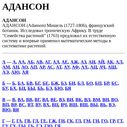
АДАНСОН
АДАНСОН
АДАНСОН (Adanson) Мишель (1727-1806), французский
ботаник. Исследовал тропическую Африку. В труде
"Семейства растений" (1763) предложил их естественную
систему и впервые применил математические методы в
систематике растений.
А
—
А
,
АА
,
АБ
,
АВ
,
АГ
,
АД
,
АЕ
,
АЖ
,
АЗ
,
АИ
,
АЙ
,
АК
,
АЛ
,
АМ
,
АН
,
АО
,
АП
,
АР
,
АС
,
АТ
,
АУ
,
АФ
,
АХ
,
АЦ
,
АЧ
,
АШ
,
АЭ
,
АЮ
,
АЯ
Б
—
Б
,
БА
,
БВ
,
БГ
,
БЕ
,
БЖ
,
БЗ
,
БИ
,
БЛ
,
БО
,
БП
,
БР
,
БС
,
БУ
,
БХ
,
БЦ
,
БЫ
,
БЬ
,
БЭ
,
БЮ
,
БЯ
В
—
В
,
ВА
,
ВВ
,
ВГ
,
ВД
,
ВЕ
,
ВЗ
,
ВИ
,
ВК
,
ВЛ
,
ВМ
,
ВН
,
ВО
,
ВП
,
ВР
,
ВС
,
ВТ
,
ВУ
,
ВХ
,
ВЦ
,
ВЧ
,
ВШ
,
ВЩ
,
ВЫ
,
ВЬ
,
ВЭ
,
ВЮ
,
ВЯ
Г
—
Г
,
ГА
,
ГВ
,
ГД
,
ГЕ
,
ГЖ
,
ГИ
,
ГК
,
ГЛ
,
ГМ
,
ГН
,
ГО
,
ГР
,
ГТ
,
ГУ
,
ГХ
,
ГЫ
,
ГЬ
,
ГЭ
,
ГЮ
,
ГЯ