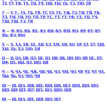
ТТ
,
ТУ
,
ТФ
,
ТХ
,
ТЦ
,
ТЧ
,
ТШ
,
ТЫ
,
ТЬ
,
ТЭ
,
ТЮ
,
ТЯ
У
—
У
,
У-
,
УА
,
УБ
,
УВ
,
УГ
,
УД
,
УЕ
,
УЖ
,
УЗ
,
УИ
,
УЙ
,
УК
,
УЛ
,
УМ
,
УН
,
УО
,
УП
,
УР
,
УС
,
УТ
,
УУ
,
УФ
,
УХ
,
УЦ
,
УЧ
,
УШ
,
УЩ
,
УЭ
,
УЯ
Ф
—
Ф
,
ФА
,
ФБ
,
ФЕ
,
ФЗ
,
ФИ
,
ФЛ
,
ФМ
,
ФО
,
ФР
,
ФТ
,
ФУ
,
ФЬ
,
ФЭ
,
ФЮ
Х
—
Х
,
ХА
,
ХВ
,
ХЕ
,
ХИ
,
ХЛ
,
ХМ
,
ХН
,
ХО
,
ХР
,
ХТ
,
ХУ
,
ХШ
,
ХЫ
,
ХЬ
,
ХЭ
,
ХЮ
,
ХЯ
Ц
—
Ц
,
ЦА
,
ЦВ
,
ЦД
,
ЦЕ
,
ЦЗ
,
ЦИ
,
ЦК
,
ЦН
,
ЦО
,
ЦР
,
ЦС
,
ЦУ
,
ЦФ
,
ЦХ
,
ЦЫ
,
ЦЭ
,
ЦЮ
,
ЦЯ
Ч
—
Ч
,
ЧА
,
ЧЕ
,
ЧЖ
,
ЧИ
,
ЧК
,
ЧЛ
,
ЧМ
,
ЧО
,
ЧР
,
ЧТ
,
ЧУ
,
ЧХ
,
ЧЫ
,
ЧЬ
,
ЧЭ
,
ЧЮ
,
ЧЯ
Ш
—
Ш
,
ША
,
ШВ
,
ШЕ
,
ШИ
,
ШК
,
ШЛ
,
ШМ
,
ШН
,
ШО
,
ШП
,
ШР
,
ШТ
,
ШУ
,
ШХ
,
ШЭ
,
ШЮ
,
ШЯ
Щ
—
Щ
,
ЩА
,
ЩЕ
,
ЩИ
,
ЩО
,
ЩУ