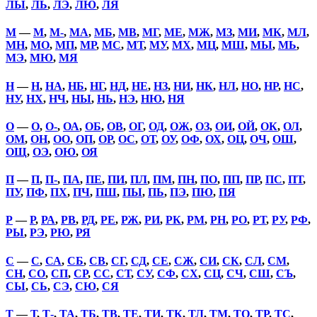
ЛЫ
,
ЛЬ
,
ЛЭ
,
ЛЮ
,
ЛЯ
М
—
М
,
М-
,
МА
,
МБ
,
МВ
,
МГ
,
МЕ
,
МЖ
,
МЗ
,
МИ
,
МК
,
МЛ
,
МН
,
МО
,
МП
,
МР
,
МС
,
МТ
,
МУ
,
МХ
,
МЦ
,
МШ
,
МЫ
,
МЬ
,
МЭ
,
МЮ
,
МЯ
Н
—
Н
,
НА
,
НБ
,
НГ
,
НД
,
НЕ
,
НЗ
,
НИ
,
НК
,
НЛ
,
НО
,
НР
,
НС
,
НУ
,
НХ
,
НЧ
,
НЫ
,
НЬ
,
НЭ
,
НЮ
,
НЯ
О
—
О
,
О-
,
ОА
,
ОБ
,
ОВ
,
ОГ
,
ОД
,
ОЖ
,
ОЗ
,
ОИ
,
ОЙ
,
ОК
,
ОЛ
,
ОМ
,
ОН
,
ОО
,
ОП
,
ОР
,
ОС
,
ОТ
,
ОУ
,
ОФ
,
ОХ
,
ОЦ
,
ОЧ
,
ОШ
,
ОЩ
,
ОЭ
,
ОЮ
,
ОЯ
П
—
П
,
П-
,
ПА
,
ПЕ
,
ПИ
,
ПЛ
,
ПМ
,
ПН
,
ПО
,
ПП
,
ПР
,
ПС
,
ПТ
,
ПУ
,
ПФ
,
ПХ
,
ПЧ
,
ПШ
,
ПЫ
,
ПЬ
,
ПЭ
,
ПЮ
,
ПЯ
Р
—
Р
,
РА
,
РВ
,
РД
,
РЕ
,
РЖ
,
РИ
,
РК
,
РМ
,
РН
,
РО
,
РТ
,
РУ
,
РФ
,
РЫ
,
РЭ
,
РЮ
,
РЯ
С
—
С
,
СА
,
СБ
,
СВ
,
СГ
,
СД
,
СЕ
,
СЖ
,
СИ
,
СК
,
СЛ
,
СМ
,
СН
,
СО
,
СП
,
СР
,
СС
,
СТ
,
СУ
,
СФ
,
СХ
,
СЦ
,
СЧ
,
СШ
,
СЪ
,
СЫ
,
СЬ
,
СЭ
,
СЮ
,
СЯ
Т
—
Т
,
Т-
,
ТА
,
ТБ
,
ТВ
,
ТЕ
,
ТИ
,
ТК
,
ТЛ
,
ТМ
,
ТО
,
ТР
,
ТС
,