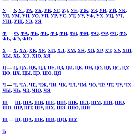
У
—
У
,
У-
,
УА
,
УБ
,
УВ
,
УГ
,
УД
,
УЕ
,
УЖ
,
УЗ
,
УИ
,
УЙ
,
УК
,
УЛ
,
УМ
,
УН
,
УО
,
УП
,
УР
,
УС
,
УТ
,
УУ
,
УФ
,
УХ
,
УЦ
,
УЧ
,
УШ
,
УЩ
,
УЭ
,
УЯ
Ф
—
Ф
,
ФА
,
ФБ
,
ФЕ
,
ФЗ
,
ФИ
,
ФЛ
,
ФМ
,
ФО
,
ФР
,
ФТ
,
ФУ
,
ФЬ
,
ФЭ
,
ФЮ
Х
—
Х
,
ХА
,
ХВ
,
ХЕ
,
ХИ
,
ХЛ
,
ХМ
,
ХН
,
ХО
,
ХР
,
ХТ
,
ХУ
,
ХШ
,
ХЫ
,
ХЬ
,
ХЭ
,
ХЮ
,
ХЯ
Ц
—
Ц
,
ЦА
,
ЦВ
,
ЦД
,
ЦЕ
,
ЦЗ
,
ЦИ
,
ЦК
,
ЦН
,
ЦО
,
ЦР
,
ЦС
,
ЦУ
,
ЦФ
,
ЦХ
,
ЦЫ
,
ЦЭ
,
ЦЮ
,
ЦЯ
Ч
—
Ч
,
ЧА
,
ЧЕ
,
ЧЖ
,
ЧИ
,
ЧК
,
ЧЛ
,
ЧМ
,
ЧО
,
ЧР
,
ЧТ
,
ЧУ
,
ЧХ
,
ЧЫ
,
ЧЬ
,
ЧЭ
,
ЧЮ
,
ЧЯ
Ш
—
Ш
,
ША
,
ШВ
,
ШЕ
,
ШИ
,
ШК
,
ШЛ
,
ШМ
,
ШН
,
ШО
,
ШП
,
ШР
,
ШТ
,
ШУ
,
ШХ
,
ШЭ
,
ШЮ
,
ШЯ
Щ
—
Щ
,
ЩА
,
ЩЕ
,
ЩИ
,
ЩО
,
ЩУ
Ъ