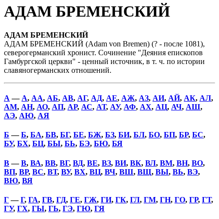
АДАМ БРЕМЕНСКИЙ
АДАМ БРЕМЕНСКИЙ
АДАМ БРЕМЕНСКИЙ (Adam von Bremen) (? - после 1081),
северогерманский хронист. Сочинение "Деяния епископов
Гамбургской церкви" - ценный источник, в т. ч. по истории
славяногерманских отношений.
А
—
А
,
АА
,
АБ
,
АВ
,
АГ
,
АД
,
АЕ
,
АЖ
,
АЗ
,
АИ
,
АЙ
,
АК
,
АЛ
,
АМ
,
АН
,
АО
,
АП
,
АР
,
АС
,
АТ
,
АУ
,
АФ
,
АХ
,
АЦ
,
АЧ
,
АШ
,
АЭ
,
АЮ
,
АЯ
Б
—
Б
,
БА
,
БВ
,
БГ
,
БЕ
,
БЖ
,
БЗ
,
БИ
,
БЛ
,
БО
,
БП
,
БР
,
БС
,
БУ
,
БХ
,
БЦ
,
БЫ
,
БЬ
,
БЭ
,
БЮ
,
БЯ
В
—
В
,
ВА
,
ВВ
,
ВГ
,
ВД
,
ВЕ
,
ВЗ
,
ВИ
,
ВК
,
ВЛ
,
ВМ
,
ВН
,
ВО
,
ВП
,
ВР
,
ВС
,
ВТ
,
ВУ
,
ВХ
,
ВЦ
,
ВЧ
,
ВШ
,
ВЩ
,
ВЫ
,
ВЬ
,
ВЭ
,
ВЮ
,
ВЯ
Г
—
Г
,
ГА
,
ГВ
,
ГД
,
ГЕ
,
ГЖ
,
ГИ
,
ГК
,
ГЛ
,
ГМ
,
ГН
,
ГО
,
ГР
,
ГТ
,
ГУ
,
ГХ
,
ГЫ
,
ГЬ
,
ГЭ
,
ГЮ
,
ГЯ