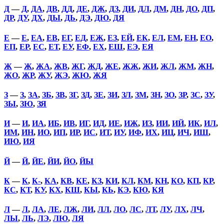
Д
—
Д
,
ДА
,
ДВ
,
ДД
,
ДЕ
,
ДЖ
,
ДЗ
,
ДИ
,
ДЛ
,
ДМ
,
ДН
,
ДО
,
ДП
,
ДР
,
ДУ
,
ДХ
,
ДЫ
,
ДЬ
,
ДЭ
,
ДЮ
,
ДЯ
Е
—
Е
,
ЕА
,
ЕВ
,
ЕГ
,
ЕД
,
ЕЖ
,
ЕЗ
,
ЕЙ
,
ЕК
,
ЕЛ
,
ЕМ
,
ЕН
,
ЕО
,
ЕП
,
ЕР
,
ЕС
,
ЕТ
,
ЕУ
,
ЕФ
,
ЕХ
,
ЕШ
,
ЕЭ
,
ЕЯ
Ж
—
Ж
,
ЖА
,
ЖВ
,
ЖГ
,
ЖД
,
ЖЕ
,
ЖЖ
,
ЖИ
,
ЖЛ
,
ЖМ
,
ЖН
,
ЖО
,
ЖР
,
ЖУ
,
ЖЭ
,
ЖЮ
,
ЖЯ
З
—
З
,
ЗА
,
ЗБ
,
ЗВ
,
ЗГ
,
ЗД
,
ЗЕ
,
ЗИ
,
ЗЛ
,
ЗМ
,
ЗН
,
ЗО
,
ЗР
,
ЗС
,
ЗУ
,
ЗЫ
,
ЗЮ
,
ЗЯ
И
—
И
,
ИА
,
ИБ
,
ИВ
,
ИГ
,
ИД
,
ИЕ
,
ИЖ
,
ИЗ
,
ИИ
,
ИЙ
,
ИК
,
ИЛ
,
ИМ
,
ИН
,
ИО
,
ИП
,
ИР
,
ИС
,
ИТ
,
ИУ
,
ИФ
,
ИХ
,
ИЦ
,
ИЧ
,
ИШ
,
ИЮ
,
ИЯ
Й
—
Й
,
ЙЕ
,
ЙИ
,
ЙО
,
ЙЫ
К
—
К
,
К-
,
КА
,
КВ
,
КЕ
,
КЗ
,
КИ
,
КЛ
,
КМ
,
КН
,
КО
,
КП
,
КР
,
КС
,
КТ
,
КУ
,
КХ
,
КШ
,
КЫ
,
КЬ
,
КЭ
,
КЮ
,
КЯ
Л
—
Л
,
ЛА
,
ЛЕ
,
ЛЖ
,
ЛИ
,
ЛЛ
,
ЛО
,
ЛС
,
ЛТ
,
ЛУ
,
ЛХ
,
ЛЧ
,
ЛЫ
,
ЛЬ
,
ЛЭ
,
ЛЮ
,
ЛЯ