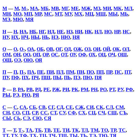
М
—
М
,
М-
,
МА
,
МБ
,
МВ
,
МГ
,
МЕ
,
МЖ
,
МЗ
,
МИ
,
МК
,
МЛ
,
МН
,
МО
,
МП
,
МР
,
МС
,
МТ
,
МУ
,
МХ
,
МЦ
,
МШ
,
МЫ
,
МЬ
,
МЭ
,
МЮ
,
МЯ
Н
—
Н
,
НА
,
НБ
,
НГ
,
НД
,
НЕ
,
НЗ
,
НИ
,
НК
,
НЛ
,
НО
,
НР
,
НС
,
НУ
,
НХ
,
НЧ
,
НЫ
,
НЬ
,
НЭ
,
НЮ
,
НЯ
О
—
О
,
О-
,
ОА
,
ОБ
,
ОВ
,
ОГ
,
ОД
,
ОЖ
,
ОЗ
,
ОИ
,
ОЙ
,
ОК
,
ОЛ
,
ОМ
,
ОН
,
ОО
,
ОП
,
ОР
,
ОС
,
ОТ
,
ОУ
,
ОФ
,
ОХ
,
ОЦ
,
ОЧ
,
ОШ
,
ОЩ
,
ОЭ
,
ОЮ
,
ОЯ
П
—
П
,
П-
,
ПА
,
ПЕ
,
ПИ
,
ПЛ
,
ПМ
,
ПН
,
ПО
,
ПП
,
ПР
,
ПС
,
ПТ
,
ПУ
,
ПФ
,
ПХ
,
ПЧ
,
ПШ
,
ПЫ
,
ПЬ
,
ПЭ
,
ПЮ
,
ПЯ
Р
—
Р
,
РА
,
РВ
,
РД
,
РЕ
,
РЖ
,
РИ
,
РК
,
РМ
,
РН
,
РО
,
РТ
,
РУ
,
РФ
,
РЫ
,
РЭ
,
РЮ
,
РЯ
С
—
С
,
СА
,
СБ
,
СВ
,
СГ
,
СД
,
СЕ
,
СЖ
,
СИ
,
СК
,
СЛ
,
СМ
,
СН
,
СО
,
СП
,
СР
,
СС
,
СТ
,
СУ
,
СФ
,
СХ
,
СЦ
,
СЧ
,
СШ
,
СЪ
,
СЫ
,
СЬ
,
СЭ
,
СЮ
,
СЯ
Т
—
Т
,
Т-
,
ТА
,
ТБ
,
ТВ
,
ТЕ
,
ТИ
,
ТК
,
ТЛ
,
ТМ
,
ТО
,
ТР
,
ТС
,
ТТ
,
ТУ
,
ТФ
,
ТХ
,
ТЦ
,
ТЧ
,
ТШ
,
ТЫ
,
ТЬ
,
ТЭ
,
ТЮ
,
ТЯ