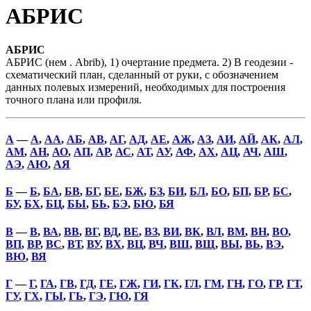
АБРИС
АБРИС
АБРИС (нем . Abrib), 1) очертание предмета. 2) В геодезии -
схематический план, сделанный от руки, с обозначением
данных полевых измерений, необходимых для построения
точного плана или профиля.
А
—
А
,
АА
,
АБ
,
АВ
,
АГ
,
АД
,
АЕ
,
АЖ
,
АЗ
,
АИ
,
АЙ
,
АК
,
АЛ
,
АМ
,
АН
,
АО
,
АП
,
АР
,
АС
,
АТ
,
АУ
,
АФ
,
АХ
,
АЦ
,
АЧ
,
АШ
,
АЭ
,
АЮ
,
АЯ
Б
—
Б
,
БА
,
БВ
,
БГ
,
БЕ
,
БЖ
,
БЗ
,
БИ
,
БЛ
,
БО
,
БП
,
БР
,
БС
,
БУ
,
БХ
,
БЦ
,
БЫ
,
БЬ
,
БЭ
,
БЮ
,
БЯ
В
—
В
,
ВА
,
ВВ
,
ВГ
,
ВД
,
ВЕ
,
ВЗ
,
ВИ
,
ВК
,
ВЛ
,
ВМ
,
ВН
,
ВО
,
ВП
,
ВР
,
ВС
,
ВТ
,
ВУ
,
ВХ
,
ВЦ
,
ВЧ
,
ВШ
,
ВЩ
,
ВЫ
,
ВЬ
,
ВЭ
,
ВЮ
,
ВЯ
Г
—
Г
,
ГА
,
ГВ
,
ГД
,
ГЕ
,
ГЖ
,
ГИ
,
ГК
,
ГЛ
,
ГМ
,
ГН
,
ГО
,
ГР
,
ГТ
,
ГУ
,
ГХ
,
ГЫ
,
ГЬ
,
ГЭ
,
ГЮ
,
ГЯ