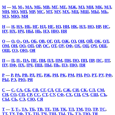
М
—
М
,
М-
,
МА
,
МБ
,
МВ
,
МГ
,
МЕ
,
МЖ
,
МЗ
,
МИ
,
МК
,
МЛ
,
МН
,
МО
,
МП
,
МР
,
МС
,
МТ
,
МУ
,
МХ
,
МЦ
,
МШ
,
МЫ
,
МЬ
,
МЭ
,
МЮ
,
МЯ
Н
—
Н
,
НА
,
НБ
,
НГ
,
НД
,
НЕ
,
НЗ
,
НИ
,
НК
,
НЛ
,
НО
,
НР
,
НС
,
НУ
,
НХ
,
НЧ
,
НЫ
,
НЬ
,
НЭ
,
НЮ
,
НЯ
О
—
О
,
О-
,
ОА
,
ОБ
,
ОВ
,
ОГ
,
ОД
,
ОЖ
,
ОЗ
,
ОИ
,
ОЙ
,
ОК
,
ОЛ
,
ОМ
,
ОН
,
ОО
,
ОП
,
ОР
,
ОС
,
ОТ
,
ОУ
,
ОФ
,
ОХ
,
ОЦ
,
ОЧ
,
ОШ
,
ОЩ
,
ОЭ
,
ОЮ
,
ОЯ
П
—
П
,
П-
,
ПА
,
ПЕ
,
ПИ
,
ПЛ
,
ПМ
,
ПН
,
ПО
,
ПП
,
ПР
,
ПС
,
ПТ
,
ПУ
,
ПФ
,
ПХ
,
ПЧ
,
ПШ
,
ПЫ
,
ПЬ
,
ПЭ
,
ПЮ
,
ПЯ
Р
—
Р
,
РА
,
РВ
,
РД
,
РЕ
,
РЖ
,
РИ
,
РК
,
РМ
,
РН
,
РО
,
РТ
,
РУ
,
РФ
,
РЫ
,
РЭ
,
РЮ
,
РЯ
С
—
С
,
СА
,
СБ
,
СВ
,
СГ
,
СД
,
СЕ
,
СЖ
,
СИ
,
СК
,
СЛ
,
СМ
,
СН
,
СО
,
СП
,
СР
,
СС
,
СТ
,
СУ
,
СФ
,
СХ
,
СЦ
,
СЧ
,
СШ
,
СЪ
,
СЫ
,
СЬ
,
СЭ
,
СЮ
,
СЯ
Т
—
Т
,
Т-
,
ТА
,
ТБ
,
ТВ
,
ТЕ
,
ТИ
,
ТК
,
ТЛ
,
ТМ
,
ТО
,
ТР
,
ТС
,
ТТ
,
ТУ
,
ТФ
,
ТХ
,
ТЦ
,
ТЧ
,
ТШ
,
ТЫ
,
ТЬ
,
ТЭ
,
ТЮ
,
ТЯ