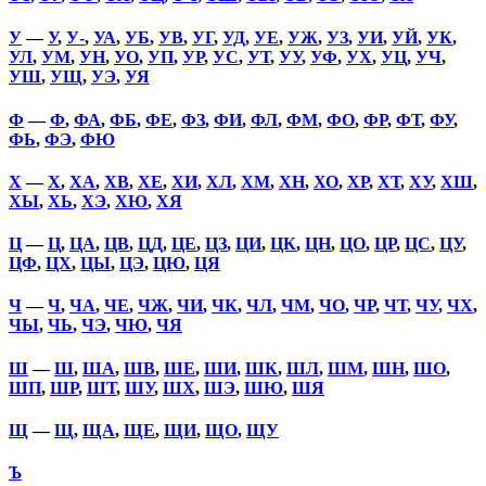
У
—
У
,
У-
,
УА
,
УБ
,
УВ
,
УГ
,
УД
,
УЕ
,
УЖ
,
УЗ
,
УИ
,
УЙ
,
УК
,
УЛ
,
УМ
,
УН
,
УО
,
УП
,
УР
,
УС
,
УТ
,
УУ
,
УФ
,
УХ
,
УЦ
,
УЧ
,
УШ
,
УЩ
,
УЭ
,
УЯ
Ф
—
Ф
,
ФА
,
ФБ
,
ФЕ
,
ФЗ
,
ФИ
,
ФЛ
,
ФМ
,
ФО
,
ФР
,
ФТ
,
ФУ
,
ФЬ
,
ФЭ
,
ФЮ
Х
—
Х
,
ХА
,
ХВ
,
ХЕ
,
ХИ
,
ХЛ
,
ХМ
,
ХН
,
ХО
,
ХР
,
ХТ
,
ХУ
,
ХШ
,
ХЫ
,
ХЬ
,
ХЭ
,
ХЮ
,
ХЯ
Ц
—
Ц
,
ЦА
,
ЦВ
,
ЦД
,
ЦЕ
,
ЦЗ
,
ЦИ
,
ЦК
,
ЦН
,
ЦО
,
ЦР
,
ЦС
,
ЦУ
,
ЦФ
,
ЦХ
,
ЦЫ
,
ЦЭ
,
ЦЮ
,
ЦЯ
Ч
—
Ч
,
ЧА
,
ЧЕ
,
ЧЖ
,
ЧИ
,
ЧК
,
ЧЛ
,
ЧМ
,
ЧО
,
ЧР
,
ЧТ
,
ЧУ
,
ЧХ
,
ЧЫ
,
ЧЬ
,
ЧЭ
,
ЧЮ
,
ЧЯ
Ш
—
Ш
,
ША
,
ШВ
,
ШЕ
,
ШИ
,
ШК
,
ШЛ
,
ШМ
,
ШН
,
ШО
,
ШП
,
ШР
,
ШТ
,
ШУ
,
ШХ
,
ШЭ
,
ШЮ
,
ШЯ
Щ
—
Щ
,
ЩА
,
ЩЕ
,
ЩИ
,
ЩО
,
ЩУ
Ъ