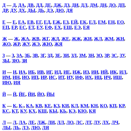
Д
—
Д
,
ДА
,
ДВ
,
ДД
,
ДЕ
,
ДЖ
,
ДЗ
,
ДИ
,
ДЛ
,
ДМ
,
ДН
,
ДО
,
ДП
,
ДР
,
ДУ
,
ДХ
,
ДЫ
,
ДЬ
,
ДЭ
,
ДЮ
,
ДЯ
Е
—
Е
,
ЕА
,
ЕВ
,
ЕГ
,
ЕД
,
ЕЖ
,
ЕЗ
,
ЕЙ
,
ЕК
,
ЕЛ
,
ЕМ
,
ЕН
,
ЕО
,
ЕП
,
ЕР
,
ЕС
,
ЕТ
,
ЕУ
,
ЕФ
,
ЕХ
,
ЕШ
,
ЕЭ
,
ЕЯ
Ж
—
Ж
,
ЖА
,
ЖВ
,
ЖГ
,
ЖД
,
ЖЕ
,
ЖЖ
,
ЖИ
,
ЖЛ
,
ЖМ
,
ЖН
,
ЖО
,
ЖР
,
ЖУ
,
ЖЭ
,
ЖЮ
,
ЖЯ
З
—
З
,
ЗА
,
ЗБ
,
ЗВ
,
ЗГ
,
ЗД
,
ЗЕ
,
ЗИ
,
ЗЛ
,
ЗМ
,
ЗН
,
ЗО
,
ЗР
,
ЗС
,
ЗУ
,
ЗЫ
,
ЗЮ
,
ЗЯ
И
—
И
,
ИА
,
ИБ
,
ИВ
,
ИГ
,
ИД
,
ИЕ
,
ИЖ
,
ИЗ
,
ИИ
,
ИЙ
,
ИК
,
ИЛ
,
ИМ
,
ИН
,
ИО
,
ИП
,
ИР
,
ИС
,
ИТ
,
ИУ
,
ИФ
,
ИХ
,
ИЦ
,
ИЧ
,
ИШ
,
ИЮ
,
ИЯ
Й
—
Й
,
ЙЕ
,
ЙИ
,
ЙО
,
ЙЫ
К
—
К
,
К-
,
КА
,
КВ
,
КЕ
,
КЗ
,
КИ
,
КЛ
,
КМ
,
КН
,
КО
,
КП
,
КР
,
КС
,
КТ
,
КУ
,
КХ
,
КШ
,
КЫ
,
КЬ
,
КЭ
,
КЮ
,
КЯ
Л
—
Л
,
ЛА
,
ЛЕ
,
ЛЖ
,
ЛИ
,
ЛЛ
,
ЛО
,
ЛС
,
ЛТ
,
ЛУ
,
ЛХ
,
ЛЧ
,
ЛЫ
,
ЛЬ
,
ЛЭ
,
ЛЮ
,
ЛЯ