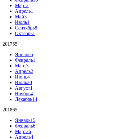
Март
2
Апрель
1
Май
3
Июль
1
Сентябрь
8
Октябрь
1
2017
55
Январь
6
Февраль
1
Март
3
Апрель
2
Июнь
4
Июль
20
Август
1
Ноябрь
4
Декабрь
14
2018
65
Январь
15
Февраль
6
Март
26
Апрель
4