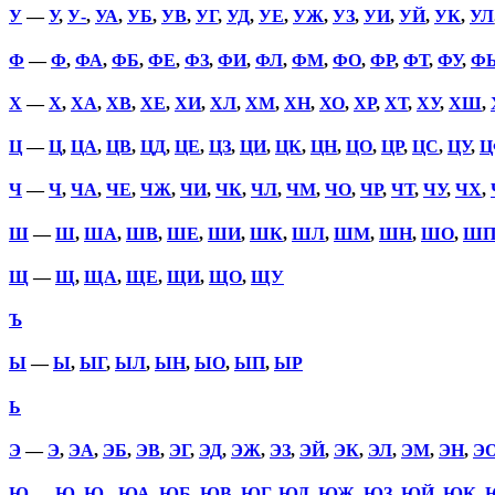
У
—
У
,
У-
,
УА
,
УБ
,
УВ
,
УГ
,
УД
,
УЕ
,
УЖ
,
УЗ
,
УИ
,
УЙ
,
УК
,
УЛ
Ф
—
Ф
,
ФА
,
ФБ
,
ФЕ
,
ФЗ
,
ФИ
,
ФЛ
,
ФМ
,
ФО
,
ФР
,
ФТ
,
ФУ
,
Ф
Х
—
Х
,
ХА
,
ХВ
,
ХЕ
,
ХИ
,
ХЛ
,
ХМ
,
ХН
,
ХО
,
ХР
,
ХТ
,
ХУ
,
ХШ
,
Ц
—
Ц
,
ЦА
,
ЦВ
,
ЦД
,
ЦЕ
,
ЦЗ
,
ЦИ
,
ЦК
,
ЦН
,
ЦО
,
ЦР
,
ЦС
,
ЦУ
,
Ц
Ч
—
Ч
,
ЧА
,
ЧЕ
,
ЧЖ
,
ЧИ
,
ЧК
,
ЧЛ
,
ЧМ
,
ЧО
,
ЧР
,
ЧТ
,
ЧУ
,
ЧХ
,
Ш
—
Ш
,
ША
,
ШВ
,
ШЕ
,
ШИ
,
ШК
,
ШЛ
,
ШМ
,
ШН
,
ШО
,
Ш
Щ
—
Щ
,
ЩА
,
ЩЕ
,
ЩИ
,
ЩО
,
ЩУ
Ъ
Ы
—
Ы
,
ЫГ
,
ЫЛ
,
ЫН
,
ЫО
,
ЫП
,
ЫР
Ь
Э
—
Э
,
ЭА
,
ЭБ
,
ЭВ
,
ЭГ
,
ЭД
,
ЭЖ
,
ЭЗ
,
ЭЙ
,
ЭК
,
ЭЛ
,
ЭМ
,
ЭН
,
Э
Ю
—
Ю
,
Ю-
,
ЮА
,
ЮБ
,
ЮВ
,
ЮГ
,
ЮД
,
ЮЖ
,
ЮЗ
,
ЮЙ
,
ЮК
,