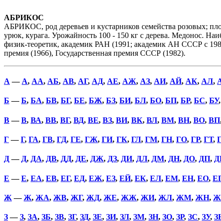
АБРИКОС
АБРИКОС, род деревьев и кустарников семейства розовых; плод
урюк, курага. Урожайность 100 - 150 кг с дерева. Медонос. 
физик-теоретик, академик РАН (1991; академик АН СССР с 1987
премия (1966), Государственная премия СССР (1982).
А
—
А
,
АА
,
АБ
,
АВ
,
АГ
,
АД
,
АЕ
,
АЖ
,
АЗ
,
АИ
,
АЙ
,
АК
,
АЛ
,
Б
—
Б
,
БА
,
БВ
,
БГ
,
БЕ
,
БЖ
,
БЗ
,
БИ
,
БЛ
,
БО
,
БП
,
БР
,
БС
,
БУ
В
—
В
,
ВА
,
ВВ
,
ВГ
,
ВД
,
ВЕ
,
ВЗ
,
ВИ
,
ВК
,
ВЛ
,
ВМ
,
ВН
,
ВО
,
ВП
Г
—
Г
,
ГА
,
ГВ
,
ГД
,
ГЕ
,
ГЖ
,
ГИ
,
ГК
,
ГЛ
,
ГМ
,
ГН
,
ГО
,
ГР
,
ГТ
,
Д
—
Д
,
ДА
,
ДВ
,
ДД
,
ДЕ
,
ДЖ
,
ДЗ
,
ДИ
,
ДЛ
,
ДМ
,
ДН
,
ДО
,
ДП
,
Д
Е
—
Е
,
ЕА
,
ЕВ
,
ЕГ
,
ЕД
,
ЕЖ
,
ЕЗ
,
ЕЙ
,
ЕК
,
ЕЛ
,
ЕМ
,
ЕН
,
ЕО
,
Е
Ж
—
Ж
,
ЖА
,
ЖВ
,
ЖГ
,
ЖД
,
ЖЕ
,
ЖЖ
,
ЖИ
,
ЖЛ
,
ЖМ
,
ЖН
,
Ж
З
—
З
,
ЗА
,
ЗБ
,
ЗВ
,
ЗГ
,
ЗД
,
ЗЕ
,
ЗИ
,
ЗЛ
,
ЗМ
,
ЗН
,
ЗО
,
ЗР
,
ЗС
,
ЗУ
,
З