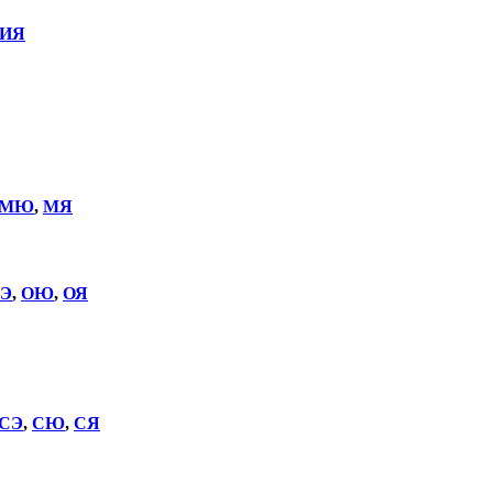
ИЯ
МЮ
,
МЯ
Э
,
ОЮ
,
ОЯ
СЭ
,
СЮ
,
СЯ