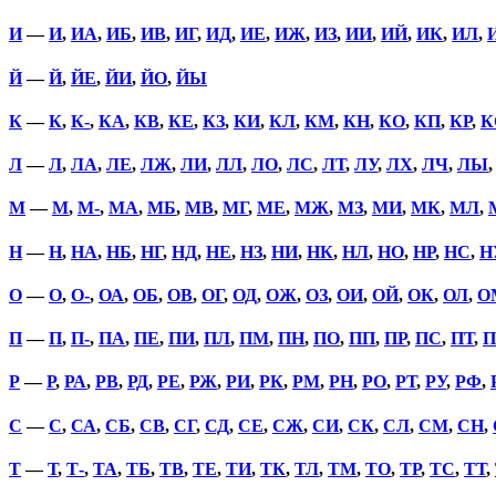
И
—
И
,
ИА
,
ИБ
,
ИВ
,
ИГ
,
ИД
,
ИЕ
,
ИЖ
,
ИЗ
,
ИИ
,
ИЙ
,
ИК
,
ИЛ
,
Й
—
Й
,
ЙЕ
,
ЙИ
,
ЙО
,
ЙЫ
К
—
К
,
К-
,
КА
,
КВ
,
КЕ
,
КЗ
,
КИ
,
КЛ
,
КМ
,
КН
,
КО
,
КП
,
КР
,
К
Л
—
Л
,
ЛА
,
ЛЕ
,
ЛЖ
,
ЛИ
,
ЛЛ
,
ЛО
,
ЛС
,
ЛТ
,
ЛУ
,
ЛХ
,
ЛЧ
,
ЛЫ
М
—
М
,
М-
,
МА
,
МБ
,
МВ
,
МГ
,
МЕ
,
МЖ
,
МЗ
,
МИ
,
МК
,
МЛ
,
Н
—
Н
,
НА
,
НБ
,
НГ
,
НД
,
НЕ
,
НЗ
,
НИ
,
НК
,
НЛ
,
НО
,
НР
,
НС
,
Н
О
—
О
,
О-
,
ОА
,
ОБ
,
ОВ
,
ОГ
,
ОД
,
ОЖ
,
ОЗ
,
ОИ
,
ОЙ
,
ОК
,
ОЛ
,
О
П
—
П
,
П-
,
ПА
,
ПЕ
,
ПИ
,
ПЛ
,
ПМ
,
ПН
,
ПО
,
ПП
,
ПР
,
ПС
,
ПТ
,
П
Р
—
Р
,
РА
,
РВ
,
РД
,
РЕ
,
РЖ
,
РИ
,
РК
,
РМ
,
РН
,
РО
,
РТ
,
РУ
,
РФ
,
С
—
С
,
СА
,
СБ
,
СВ
,
СГ
,
СД
,
СЕ
,
СЖ
,
СИ
,
СК
,
СЛ
,
СМ
,
СН
,
Т
—
Т
,
Т-
,
ТА
,
ТБ
,
ТВ
,
ТЕ
,
ТИ
,
ТК
,
ТЛ
,
ТМ
,
ТО
,
ТР
,
ТС
,
ТТ
,