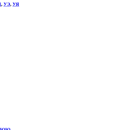
Щ
,
УЭ
,
УЯ
ЮЮ