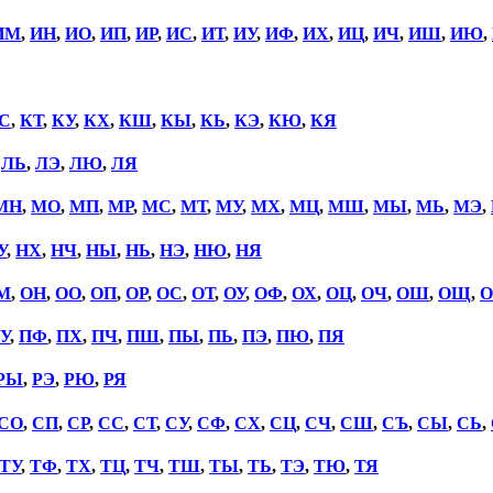
ИМ
,
ИН
,
ИО
,
ИП
,
ИР
,
ИС
,
ИТ
,
ИУ
,
ИФ
,
ИХ
,
ИЦ
,
ИЧ
,
ИШ
,
ИЮ
,
С
,
КТ
,
КУ
,
КХ
,
КШ
,
КЫ
,
КЬ
,
КЭ
,
КЮ
,
КЯ
,
ЛЬ
,
ЛЭ
,
ЛЮ
,
ЛЯ
МН
,
МО
,
МП
,
МР
,
МС
,
МТ
,
МУ
,
МХ
,
МЦ
,
МШ
,
МЫ
,
МЬ
,
МЭ
,
У
,
НХ
,
НЧ
,
НЫ
,
НЬ
,
НЭ
,
НЮ
,
НЯ
М
,
ОН
,
ОО
,
ОП
,
ОР
,
ОС
,
ОТ
,
ОУ
,
ОФ
,
ОХ
,
ОЦ
,
ОЧ
,
ОШ
,
ОЩ
,
О
У
,
ПФ
,
ПХ
,
ПЧ
,
ПШ
,
ПЫ
,
ПЬ
,
ПЭ
,
ПЮ
,
ПЯ
РЫ
,
РЭ
,
РЮ
,
РЯ
СО
,
СП
,
СР
,
СС
,
СТ
,
СУ
,
СФ
,
СХ
,
СЦ
,
СЧ
,
СШ
,
СЪ
,
СЫ
,
СЬ
,
ТУ
,
ТФ
,
ТХ
,
ТЦ
,
ТЧ
,
ТШ
,
ТЫ
,
ТЬ
,
ТЭ
,
ТЮ
,
ТЯ