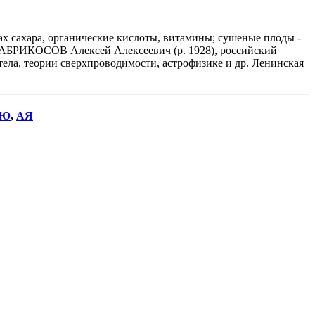
ах сахара, органические кислоты, витамины; сушеные плоды -
ье.АБРИКОСОВ Алексей Алексеевич (р. 1928), российский
ела, теории сверхпроводимости, астрофизике и др. Ленинская
Ю
,
АЯ