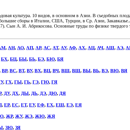
овая культура. 10 видов, в основном в Азии. В съедобных плод
Наибольшие сборы в Италии, США, Турции, в Ср. Азии, Закавказ
). Сын А. И. Абрикосова. Основные труды по физике твердого т
АМ
,
АН
,
АО
,
АП
,
АР
,
АС
,
АТ
,
АУ
,
АФ
,
АХ
,
АЦ
,
АЧ
,
АШ
,
АЭ
,
А
,
БХ
,
БЦ
,
БЫ
,
БЬ
,
БЭ
,
БЮ
,
БЯ
,
ВР
,
ВС
,
ВТ
,
ВУ
,
ВХ
,
ВЦ
,
ВЧ
,
ВШ
,
ВЩ
,
ВЫ
,
ВЬ
,
ВЭ
,
ВЮ
,
ВЯ
ГУ
,
ГХ
,
ГЫ
,
ГЬ
,
ГЭ
,
ГЮ
,
ГЯ
Р
,
ДУ
,
ДХ
,
ДЫ
,
ДЬ
,
ДЭ
,
ДЮ
,
ДЯ
П
,
ЕР
,
ЕС
,
ЕТ
,
ЕУ
,
ЕФ
,
ЕХ
,
ЕШ
,
ЕЭ
,
ЕЯ
О
,
ЖР
,
ЖУ
,
ЖЭ
,
ЖЮ
,
ЖЯ
Ы
,
ЗЮ
,
ЗЯ