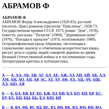
АБРАМОВ Ф
АБРАМОВ Ф
АБРАМОВ Федор Александрович (1920-83), русский
писатель. Цикл романов (трилогия "Пряслины", 1958-73,
Государственная премия СССР, 1975; роман "Дом", 1978),
повести, рассказы: "Пелагея" (1969), "Деревянные кони"
(1970), "Поездка в прошлое" (1974, опубликовано 1989).
Остроконфликтная проза Абрамова, тяготеющая к
социальному анализу и отмеченная колоритностью языка,
рисует дела и судьбы людей северной деревни во время
Великой Отечественной войны и в послевоенные годы.
Литературная критика и публицистика.
А
—
А
,
АА
,
АБ
,
АВ
,
АГ
,
АД
,
АЕ
,
АЖ
,
АЗ
,
АИ
,
АЙ
,
АК
,
АЛ
,
АМ
,
АН
,
АО
,
АП
,
АР
,
АС
,
АТ
,
АУ
,
АФ
,
АХ
,
АЦ
,
АЧ
,
АШ
,
АЭ
,
АЮ
,
АЯ
Б
—
Б
,
БА
,
БВ
,
БГ
,
БЕ
,
БЖ
,
БЗ
,
БИ
,
БЛ
,
БО
,
БП
,
БР
,
БС
,
БУ
,
БХ
,
БЦ
,
БЫ
,
БЬ
,
БЭ
,
БЮ
,
БЯ
В
—
В
,
ВА
,
ВВ
,
ВГ
,
ВД
,
ВЕ
,
ВЗ
,
ВИ
,
ВК
,
ВЛ
,
ВМ
,
ВН
,
ВО
,