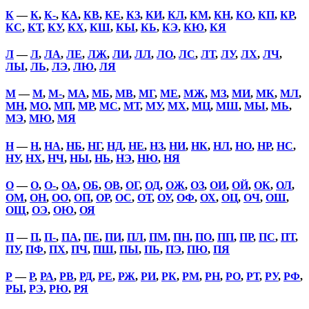
К
—
К
,
К-
,
КА
,
КВ
,
КЕ
,
КЗ
,
КИ
,
КЛ
,
КМ
,
КН
,
КО
,
КП
,
КР
,
КС
,
КТ
,
КУ
,
КХ
,
КШ
,
КЫ
,
КЬ
,
КЭ
,
КЮ
,
КЯ
Л
—
Л
,
ЛА
,
ЛЕ
,
ЛЖ
,
ЛИ
,
ЛЛ
,
ЛО
,
ЛС
,
ЛТ
,
ЛУ
,
ЛХ
,
ЛЧ
,
ЛЫ
,
ЛЬ
,
ЛЭ
,
ЛЮ
,
ЛЯ
М
—
М
,
М-
,
МА
,
МБ
,
МВ
,
МГ
,
МЕ
,
МЖ
,
МЗ
,
МИ
,
МК
,
МЛ
,
МН
,
МО
,
МП
,
МР
,
МС
,
МТ
,
МУ
,
МХ
,
МЦ
,
МШ
,
МЫ
,
МЬ
,
МЭ
,
МЮ
,
МЯ
Н
—
Н
,
НА
,
НБ
,
НГ
,
НД
,
НЕ
,
НЗ
,
НИ
,
НК
,
НЛ
,
НО
,
НР
,
НС
,
НУ
,
НХ
,
НЧ
,
НЫ
,
НЬ
,
НЭ
,
НЮ
,
НЯ
О
—
О
,
О-
,
ОА
,
ОБ
,
ОВ
,
ОГ
,
ОД
,
ОЖ
,
ОЗ
,
ОИ
,
ОЙ
,
ОК
,
ОЛ
,
ОМ
,
ОН
,
ОО
,
ОП
,
ОР
,
ОС
,
ОТ
,
ОУ
,
ОФ
,
ОХ
,
ОЦ
,
ОЧ
,
ОШ
,
ОЩ
,
ОЭ
,
ОЮ
,
ОЯ
П
—
П
,
П-
,
ПА
,
ПЕ
,
ПИ
,
ПЛ
,
ПМ
,
ПН
,
ПО
,
ПП
,
ПР
,
ПС
,
ПТ
,
ПУ
,
ПФ
,
ПХ
,
ПЧ
,
ПШ
,
ПЫ
,
ПЬ
,
ПЭ
,
ПЮ
,
ПЯ
Р
—
Р
,
РА
,
РВ
,
РД
,
РЕ
,
РЖ
,
РИ
,
РК
,
РМ
,
РН
,
РО
,
РТ
,
РУ
,
РФ
,
РЫ
,
РЭ
,
РЮ
,
РЯ