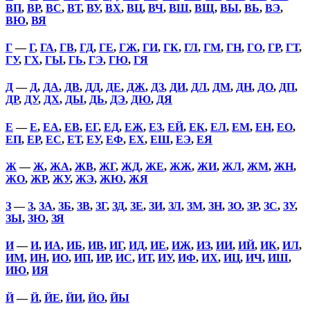
ВП
,
ВР
,
ВС
,
ВТ
,
ВУ
,
ВХ
,
ВЦ
,
ВЧ
,
ВШ
,
ВЩ
,
ВЫ
,
ВЬ
,
ВЭ
,
ВЮ
,
ВЯ
Г
—
Г
,
ГА
,
ГВ
,
ГД
,
ГЕ
,
ГЖ
,
ГИ
,
ГК
,
ГЛ
,
ГМ
,
ГН
,
ГО
,
ГР
,
ГТ
,
ГУ
,
ГХ
,
ГЫ
,
ГЬ
,
ГЭ
,
ГЮ
,
ГЯ
Д
—
Д
,
ДА
,
ДВ
,
ДД
,
ДЕ
,
ДЖ
,
ДЗ
,
ДИ
,
ДЛ
,
ДМ
,
ДН
,
ДО
,
ДП
,
ДР
,
ДУ
,
ДХ
,
ДЫ
,
ДЬ
,
ДЭ
,
ДЮ
,
ДЯ
Е
—
Е
,
ЕА
,
ЕВ
,
ЕГ
,
ЕД
,
ЕЖ
,
ЕЗ
,
ЕЙ
,
ЕК
,
ЕЛ
,
ЕМ
,
ЕН
,
ЕО
,
ЕП
,
ЕР
,
ЕС
,
ЕТ
,
ЕУ
,
ЕФ
,
ЕХ
,
ЕШ
,
ЕЭ
,
ЕЯ
Ж
—
Ж
,
ЖА
,
ЖВ
,
ЖГ
,
ЖД
,
ЖЕ
,
ЖЖ
,
ЖИ
,
ЖЛ
,
ЖМ
,
ЖН
,
ЖО
,
ЖР
,
ЖУ
,
ЖЭ
,
ЖЮ
,
ЖЯ
З
—
З
,
ЗА
,
ЗБ
,
ЗВ
,
ЗГ
,
ЗД
,
ЗЕ
,
ЗИ
,
ЗЛ
,
ЗМ
,
ЗН
,
ЗО
,
ЗР
,
ЗС
,
ЗУ
,
ЗЫ
,
ЗЮ
,
ЗЯ
И
—
И
,
ИА
,
ИБ
,
ИВ
,
ИГ
,
ИД
,
ИЕ
,
ИЖ
,
ИЗ
,
ИИ
,
ИЙ
,
ИК
,
ИЛ
,
ИМ
,
ИН
,
ИО
,
ИП
,
ИР
,
ИС
,
ИТ
,
ИУ
,
ИФ
,
ИХ
,
ИЦ
,
ИЧ
,
ИШ
,
ИЮ
,
ИЯ
Й
—
Й
,
ЙЕ
,
ЙИ
,
ЙО
,
ЙЫ