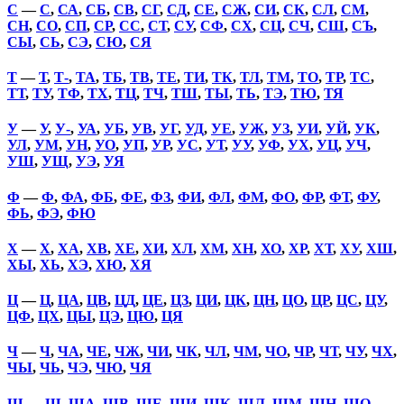
С
—
С
,
СА
,
СБ
,
СВ
,
СГ
,
СД
,
СЕ
,
СЖ
,
СИ
,
СК
,
СЛ
,
СМ
,
СН
,
СО
,
СП
,
СР
,
СС
,
СТ
,
СУ
,
СФ
,
СХ
,
СЦ
,
СЧ
,
СШ
,
СЪ
,
СЫ
,
СЬ
,
СЭ
,
СЮ
,
СЯ
Т
—
Т
,
Т-
,
ТА
,
ТБ
,
ТВ
,
ТЕ
,
ТИ
,
ТК
,
ТЛ
,
ТМ
,
ТО
,
ТР
,
ТС
,
ТТ
,
ТУ
,
ТФ
,
ТХ
,
ТЦ
,
ТЧ
,
ТШ
,
ТЫ
,
ТЬ
,
ТЭ
,
ТЮ
,
ТЯ
У
—
У
,
У-
,
УА
,
УБ
,
УВ
,
УГ
,
УД
,
УЕ
,
УЖ
,
УЗ
,
УИ
,
УЙ
,
УК
,
УЛ
,
УМ
,
УН
,
УО
,
УП
,
УР
,
УС
,
УТ
,
УУ
,
УФ
,
УХ
,
УЦ
,
УЧ
,
УШ
,
УЩ
,
УЭ
,
УЯ
Ф
—
Ф
,
ФА
,
ФБ
,
ФЕ
,
ФЗ
,
ФИ
,
ФЛ
,
ФМ
,
ФО
,
ФР
,
ФТ
,
ФУ
,
ФЬ
,
ФЭ
,
ФЮ
Х
—
Х
,
ХА
,
ХВ
,
ХЕ
,
ХИ
,
ХЛ
,
ХМ
,
ХН
,
ХО
,
ХР
,
ХТ
,
ХУ
,
ХШ
,
ХЫ
,
ХЬ
,
ХЭ
,
ХЮ
,
ХЯ
Ц
—
Ц
,
ЦА
,
ЦВ
,
ЦД
,
ЦЕ
,
ЦЗ
,
ЦИ
,
ЦК
,
ЦН
,
ЦО
,
ЦР
,
ЦС
,
ЦУ
,
ЦФ
,
ЦХ
,
ЦЫ
,
ЦЭ
,
ЦЮ
,
ЦЯ
Ч
—
Ч
,
ЧА
,
ЧЕ
,
ЧЖ
,
ЧИ
,
ЧК
,
ЧЛ
,
ЧМ
,
ЧО
,
ЧР
,
ЧТ
,
ЧУ
,
ЧХ
,
ЧЫ
,
ЧЬ
,
ЧЭ
,
ЧЮ
,
ЧЯ
Ш
—
Ш
,
ША
,
ШВ
,
ШЕ
,
ШИ
,
ШК
,
ШЛ
,
ШМ
,
ШН
,
ШО
,