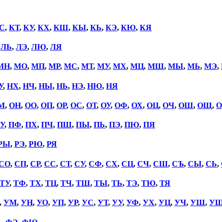
С
,
КТ
,
КУ
,
КХ
,
КШ
,
КЫ
,
КЬ
,
КЭ
,
КЮ
,
КЯ
,
ЛЬ
,
ЛЭ
,
ЛЮ
,
ЛЯ
МН
,
МО
,
МП
,
МР
,
МС
,
МТ
,
МУ
,
МХ
,
МЦ
,
МШ
,
МЫ
,
МЬ
,
МЭ
,
У
,
НХ
,
НЧ
,
НЫ
,
НЬ
,
НЭ
,
НЮ
,
НЯ
М
,
ОН
,
ОО
,
ОП
,
ОР
,
ОС
,
ОТ
,
ОУ
,
ОФ
,
ОХ
,
ОЦ
,
ОЧ
,
ОШ
,
ОЩ
,
О
У
,
ПФ
,
ПХ
,
ПЧ
,
ПШ
,
ПЫ
,
ПЬ
,
ПЭ
,
ПЮ
,
ПЯ
РЫ
,
РЭ
,
РЮ
,
РЯ
СО
,
СП
,
СР
,
СС
,
СТ
,
СУ
,
СФ
,
СХ
,
СЦ
,
СЧ
,
СШ
,
СЪ
,
СЫ
,
СЬ
,
ТУ
,
ТФ
,
ТХ
,
ТЦ
,
ТЧ
,
ТШ
,
ТЫ
,
ТЬ
,
ТЭ
,
ТЮ
,
ТЯ
,
УМ
,
УН
,
УО
,
УП
,
УР
,
УС
,
УТ
,
УУ
,
УФ
,
УХ
,
УЦ
,
УЧ
,
УШ
,
У