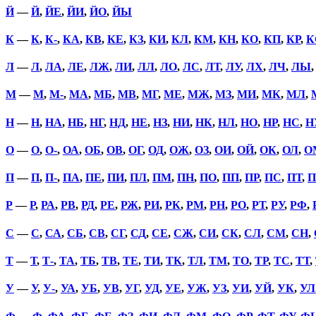
Й
—
Й
,
ЙЕ
,
ЙИ
,
ЙО
,
ЙЫ
К
—
К
,
К-
,
КА
,
КВ
,
КЕ
,
КЗ
,
КИ
,
КЛ
,
КМ
,
КН
,
КО
,
КП
,
КР
,
К
Л
—
Л
,
ЛА
,
ЛЕ
,
ЛЖ
,
ЛИ
,
ЛЛ
,
ЛО
,
ЛС
,
ЛТ
,
ЛУ
,
ЛХ
,
ЛЧ
,
ЛЫ
М
—
М
,
М-
,
МА
,
МБ
,
МВ
,
МГ
,
МЕ
,
МЖ
,
МЗ
,
МИ
,
МК
,
МЛ
,
Н
—
Н
,
НА
,
НБ
,
НГ
,
НД
,
НЕ
,
НЗ
,
НИ
,
НК
,
НЛ
,
НО
,
НР
,
НС
,
Н
О
—
О
,
О-
,
ОА
,
ОБ
,
ОВ
,
ОГ
,
ОД
,
ОЖ
,
ОЗ
,
ОИ
,
ОЙ
,
ОК
,
ОЛ
,
О
П
—
П
,
П-
,
ПА
,
ПЕ
,
ПИ
,
ПЛ
,
ПМ
,
ПН
,
ПО
,
ПП
,
ПР
,
ПС
,
ПТ
,
П
Р
—
Р
,
РА
,
РВ
,
РД
,
РЕ
,
РЖ
,
РИ
,
РК
,
РМ
,
РН
,
РО
,
РТ
,
РУ
,
РФ
,
С
—
С
,
СА
,
СБ
,
СВ
,
СГ
,
СД
,
СЕ
,
СЖ
,
СИ
,
СК
,
СЛ
,
СМ
,
СН
,
Т
—
Т
,
Т-
,
ТА
,
ТБ
,
ТВ
,
ТЕ
,
ТИ
,
ТК
,
ТЛ
,
ТМ
,
ТО
,
ТР
,
ТС
,
ТТ
,
У
—
У
,
У-
,
УА
,
УБ
,
УВ
,
УГ
,
УД
,
УЕ
,
УЖ
,
УЗ
,
УИ
,
УЙ
,
УК
,
УЛ