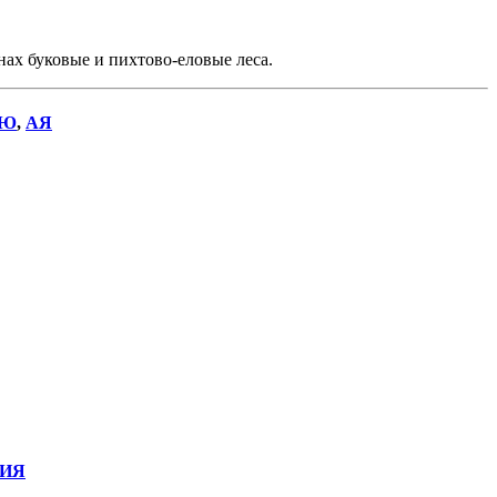
ах буковые и пихтово-еловые леса.
Ю
,
АЯ
ИЯ