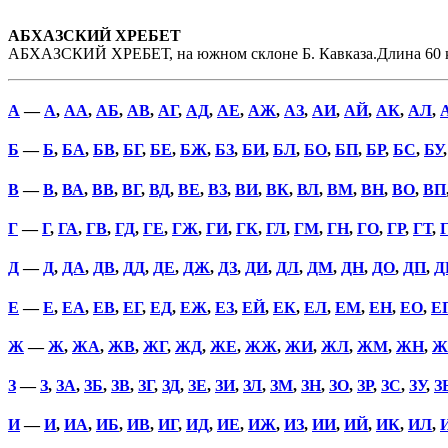
АБХАЗСКИЙ ХРЕБЕТ
АБХАЗСКИЙ ХРЕБЕТ, на южном склоне Б. Кавказа.Длина 60 км, 
А
—
А
,
АА
,
АБ
,
АВ
,
АГ
,
АД
,
АЕ
,
АЖ
,
АЗ
,
АИ
,
АЙ
,
АК
,
АЛ
,
Б
—
Б
,
БА
,
БВ
,
БГ
,
БЕ
,
БЖ
,
БЗ
,
БИ
,
БЛ
,
БО
,
БП
,
БР
,
БС
,
БУ
В
—
В
,
ВА
,
ВВ
,
ВГ
,
ВД
,
ВЕ
,
ВЗ
,
ВИ
,
ВК
,
ВЛ
,
ВМ
,
ВН
,
ВО
,
ВП
Г
—
Г
,
ГА
,
ГВ
,
ГД
,
ГЕ
,
ГЖ
,
ГИ
,
ГК
,
ГЛ
,
ГМ
,
ГН
,
ГО
,
ГР
,
ГТ
,
Д
—
Д
,
ДА
,
ДВ
,
ДД
,
ДЕ
,
ДЖ
,
ДЗ
,
ДИ
,
ДЛ
,
ДМ
,
ДН
,
ДО
,
ДП
,
Д
Е
—
Е
,
ЕА
,
ЕВ
,
ЕГ
,
ЕД
,
ЕЖ
,
ЕЗ
,
ЕЙ
,
ЕК
,
ЕЛ
,
ЕМ
,
ЕН
,
ЕО
,
Е
Ж
—
Ж
,
ЖА
,
ЖВ
,
ЖГ
,
ЖД
,
ЖЕ
,
ЖЖ
,
ЖИ
,
ЖЛ
,
ЖМ
,
ЖН
,
Ж
З
—
З
,
ЗА
,
ЗБ
,
ЗВ
,
ЗГ
,
ЗД
,
ЗЕ
,
ЗИ
,
ЗЛ
,
ЗМ
,
ЗН
,
ЗО
,
ЗР
,
ЗС
,
ЗУ
,
З
И
—
И
,
ИА
,
ИБ
,
ИВ
,
ИГ
,
ИД
,
ИЕ
,
ИЖ
,
ИЗ
,
ИИ
,
ИЙ
,
ИК
,
ИЛ
,