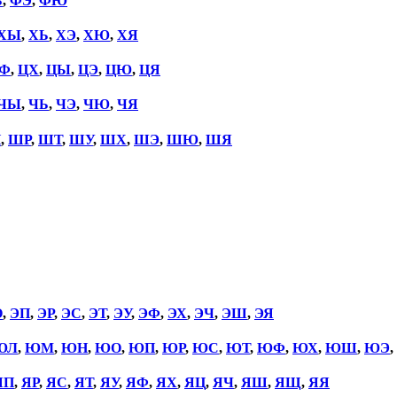
Ь
,
ФЭ
,
ФЮ
ХЫ
,
ХЬ
,
ХЭ
,
ХЮ
,
ХЯ
Ф
,
ЦХ
,
ЦЫ
,
ЦЭ
,
ЦЮ
,
ЦЯ
ЧЫ
,
ЧЬ
,
ЧЭ
,
ЧЮ
,
ЧЯ
П
,
ШР
,
ШТ
,
ШУ
,
ШХ
,
ШЭ
,
ШЮ
,
ШЯ
О
,
ЭП
,
ЭР
,
ЭС
,
ЭТ
,
ЭУ
,
ЭФ
,
ЭХ
,
ЭЧ
,
ЭШ
,
ЭЯ
ЮЛ
,
ЮМ
,
ЮН
,
ЮО
,
ЮП
,
ЮР
,
ЮС
,
ЮТ
,
ЮФ
,
ЮХ
,
ЮШ
,
ЮЭ
,
ЯП
,
ЯР
,
ЯС
,
ЯТ
,
ЯУ
,
ЯФ
,
ЯХ
,
ЯЦ
,
ЯЧ
,
ЯШ
,
ЯЩ
,
ЯЯ