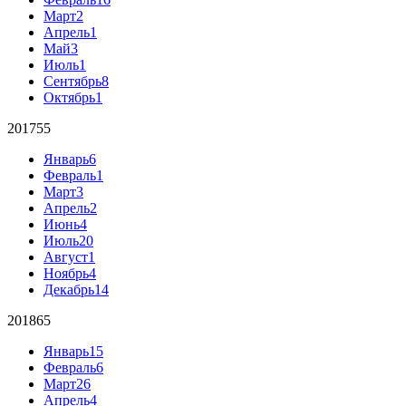
Март
2
Апрель
1
Май
3
Июль
1
Сентябрь
8
Октябрь
1
2017
55
Январь
6
Февраль
1
Март
3
Апрель
2
Июнь
4
Июль
20
Август
1
Ноябрь
4
Декабрь
14
2018
65
Январь
15
Февраль
6
Март
26
Апрель
4