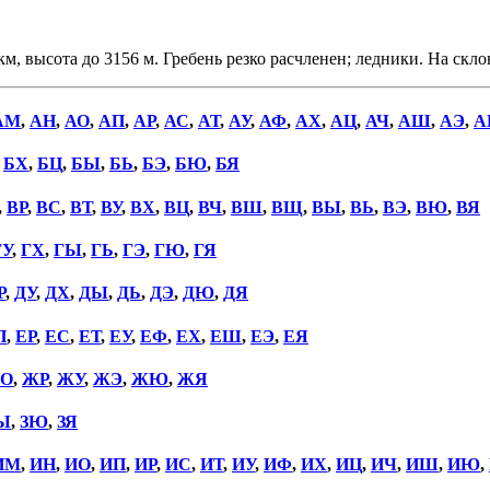
высота до 3156 м. Гребень резко расчленен; ледники. На склон
АМ
,
АН
,
АО
,
АП
,
АР
,
АС
,
АТ
,
АУ
,
АФ
,
АХ
,
АЦ
,
АЧ
,
АШ
,
АЭ
,
А
,
БХ
,
БЦ
,
БЫ
,
БЬ
,
БЭ
,
БЮ
,
БЯ
,
ВР
,
ВС
,
ВТ
,
ВУ
,
ВХ
,
ВЦ
,
ВЧ
,
ВШ
,
ВЩ
,
ВЫ
,
ВЬ
,
ВЭ
,
ВЮ
,
ВЯ
ГУ
,
ГХ
,
ГЫ
,
ГЬ
,
ГЭ
,
ГЮ
,
ГЯ
Р
,
ДУ
,
ДХ
,
ДЫ
,
ДЬ
,
ДЭ
,
ДЮ
,
ДЯ
П
,
ЕР
,
ЕС
,
ЕТ
,
ЕУ
,
ЕФ
,
ЕХ
,
ЕШ
,
ЕЭ
,
ЕЯ
О
,
ЖР
,
ЖУ
,
ЖЭ
,
ЖЮ
,
ЖЯ
Ы
,
ЗЮ
,
ЗЯ
ИМ
,
ИН
,
ИО
,
ИП
,
ИР
,
ИС
,
ИТ
,
ИУ
,
ИФ
,
ИХ
,
ИЦ
,
ИЧ
,
ИШ
,
ИЮ
,