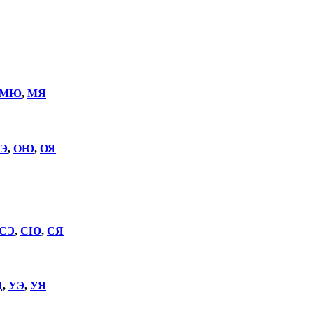
МЮ
,
МЯ
Э
,
ОЮ
,
ОЯ
СЭ
,
СЮ
,
СЯ
Щ
,
УЭ
,
УЯ