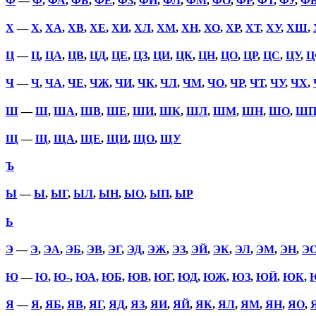
Ф
—
Ф
,
ФА
,
ФБ
,
ФЕ
,
ФЗ
,
ФИ
,
ФЛ
,
ФМ
,
ФО
,
ФР
,
ФТ
,
ФУ
,
Ф
Х
—
Х
,
ХА
,
ХВ
,
ХЕ
,
ХИ
,
ХЛ
,
ХМ
,
ХН
,
ХО
,
ХР
,
ХТ
,
ХУ
,
ХШ
,
Ц
—
Ц
,
ЦА
,
ЦВ
,
ЦД
,
ЦЕ
,
ЦЗ
,
ЦИ
,
ЦК
,
ЦН
,
ЦО
,
ЦР
,
ЦС
,
ЦУ
,
Ц
Ч
—
Ч
,
ЧА
,
ЧЕ
,
ЧЖ
,
ЧИ
,
ЧК
,
ЧЛ
,
ЧМ
,
ЧО
,
ЧР
,
ЧТ
,
ЧУ
,
ЧХ
,
Ш
—
Ш
,
ША
,
ШВ
,
ШЕ
,
ШИ
,
ШК
,
ШЛ
,
ШМ
,
ШН
,
ШО
,
Ш
Щ
—
Щ
,
ЩА
,
ЩЕ
,
ЩИ
,
ЩО
,
ЩУ
Ъ
Ы
—
Ы
,
ЫГ
,
ЫЛ
,
ЫН
,
ЫО
,
ЫП
,
ЫР
Ь
Э
—
Э
,
ЭА
,
ЭБ
,
ЭВ
,
ЭГ
,
ЭД
,
ЭЖ
,
ЭЗ
,
ЭЙ
,
ЭК
,
ЭЛ
,
ЭМ
,
ЭН
,
Э
Ю
—
Ю
,
Ю-
,
ЮА
,
ЮБ
,
ЮВ
,
ЮГ
,
ЮД
,
ЮЖ
,
ЮЗ
,
ЮЙ
,
ЮК
,
Я
—
Я
,
ЯБ
,
ЯВ
,
ЯГ
,
ЯД
,
ЯЗ
,
ЯИ
,
ЯЙ
,
ЯК
,
ЯЛ
,
ЯМ
,
ЯН
,
ЯО
,