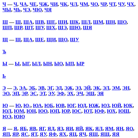
Ч
—
Ч
,
ЧА
,
ЧЕ
,
ЧЖ
,
ЧИ
,
ЧК
,
ЧЛ
,
ЧМ
,
ЧО
,
ЧР
,
ЧТ
,
ЧУ
,
ЧХ
,
ЧЫ
,
ЧЬ
,
ЧЭ
,
ЧЮ
,
ЧЯ
Ш
—
Ш
,
ША
,
ШВ
,
ШЕ
,
ШИ
,
ШК
,
ШЛ
,
ШМ
,
ШН
,
ШО
,
ШП
,
ШР
,
ШТ
,
ШУ
,
ШХ
,
ШЭ
,
ШЮ
,
ШЯ
Щ
—
Щ
,
ЩА
,
ЩЕ
,
ЩИ
,
ЩО
,
ЩУ
Ъ
Ы
—
Ы
,
ЫГ
,
ЫЛ
,
ЫН
,
ЫО
,
ЫП
,
ЫР
Ь
Э
—
Э
,
ЭА
,
ЭБ
,
ЭВ
,
ЭГ
,
ЭД
,
ЭЖ
,
ЭЗ
,
ЭЙ
,
ЭК
,
ЭЛ
,
ЭМ
,
ЭН
,
ЭО
,
ЭП
,
ЭР
,
ЭС
,
ЭТ
,
ЭУ
,
ЭФ
,
ЭХ
,
ЭЧ
,
ЭШ
,
ЭЯ
Ю
—
Ю
,
Ю-
,
ЮА
,
ЮБ
,
ЮВ
,
ЮГ
,
ЮД
,
ЮЖ
,
ЮЗ
,
ЮЙ
,
ЮК
,
ЮЛ
,
ЮМ
,
ЮН
,
ЮО
,
ЮП
,
ЮР
,
ЮС
,
ЮТ
,
ЮФ
,
ЮХ
,
ЮШ
,
ЮЭ
,
ЮЮ
Я
—
Я
,
ЯБ
,
ЯВ
,
ЯГ
,
ЯД
,
ЯЗ
,
ЯИ
,
ЯЙ
,
ЯК
,
ЯЛ
,
ЯМ
,
ЯН
,
ЯО
,
ЯП
,
ЯР
,
ЯС
,
ЯТ
,
ЯУ
,
ЯФ
,
ЯХ
,
ЯЦ
,
ЯЧ
,
ЯШ
,
ЯЩ
,
ЯЯ