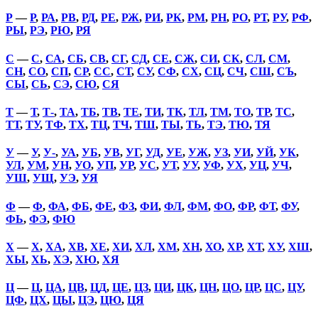
Р
—
Р
,
РА
,
РВ
,
РД
,
РЕ
,
РЖ
,
РИ
,
РК
,
РМ
,
РН
,
РО
,
РТ
,
РУ
,
РФ
,
РЫ
,
РЭ
,
РЮ
,
РЯ
С
—
С
,
СА
,
СБ
,
СВ
,
СГ
,
СД
,
СЕ
,
СЖ
,
СИ
,
СК
,
СЛ
,
СМ
,
СН
,
СО
,
СП
,
СР
,
СС
,
СТ
,
СУ
,
СФ
,
СХ
,
СЦ
,
СЧ
,
СШ
,
СЪ
,
СЫ
,
СЬ
,
СЭ
,
СЮ
,
СЯ
Т
—
Т
,
Т-
,
ТА
,
ТБ
,
ТВ
,
ТЕ
,
ТИ
,
ТК
,
ТЛ
,
ТМ
,
ТО
,
ТР
,
ТС
,
ТТ
,
ТУ
,
ТФ
,
ТХ
,
ТЦ
,
ТЧ
,
ТШ
,
ТЫ
,
ТЬ
,
ТЭ
,
ТЮ
,
ТЯ
У
—
У
,
У-
,
УА
,
УБ
,
УВ
,
УГ
,
УД
,
УЕ
,
УЖ
,
УЗ
,
УИ
,
УЙ
,
УК
,
УЛ
,
УМ
,
УН
,
УО
,
УП
,
УР
,
УС
,
УТ
,
УУ
,
УФ
,
УХ
,
УЦ
,
УЧ
,
УШ
,
УЩ
,
УЭ
,
УЯ
Ф
—
Ф
,
ФА
,
ФБ
,
ФЕ
,
ФЗ
,
ФИ
,
ФЛ
,
ФМ
,
ФО
,
ФР
,
ФТ
,
ФУ
,
ФЬ
,
ФЭ
,
ФЮ
Х
—
Х
,
ХА
,
ХВ
,
ХЕ
,
ХИ
,
ХЛ
,
ХМ
,
ХН
,
ХО
,
ХР
,
ХТ
,
ХУ
,
ХШ
,
ХЫ
,
ХЬ
,
ХЭ
,
ХЮ
,
ХЯ
Ц
—
Ц
,
ЦА
,
ЦВ
,
ЦД
,
ЦЕ
,
ЦЗ
,
ЦИ
,
ЦК
,
ЦН
,
ЦО
,
ЦР
,
ЦС
,
ЦУ
,
ЦФ
,
ЦХ
,
ЦЫ
,
ЦЭ
,
ЦЮ
,
ЦЯ