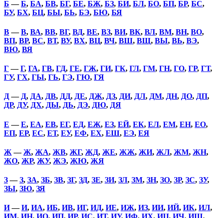
Б
—
Б
,
БА
,
БВ
,
БГ
,
БЕ
,
БЖ
,
БЗ
,
БИ
,
БЛ
,
БО
,
БП
,
БР
,
БС
,
БУ
,
БХ
,
БЦ
,
БЫ
,
БЬ
,
БЭ
,
БЮ
,
БЯ
В
—
В
,
ВА
,
ВВ
,
ВГ
,
ВД
,
ВЕ
,
ВЗ
,
ВИ
,
ВК
,
ВЛ
,
ВМ
,
ВН
,
ВО
,
ВП
,
ВР
,
ВС
,
ВТ
,
ВУ
,
ВХ
,
ВЦ
,
ВЧ
,
ВШ
,
ВЩ
,
ВЫ
,
ВЬ
,
ВЭ
,
ВЮ
,
ВЯ
Г
—
Г
,
ГА
,
ГВ
,
ГД
,
ГЕ
,
ГЖ
,
ГИ
,
ГК
,
ГЛ
,
ГМ
,
ГН
,
ГО
,
ГР
,
ГТ
,
ГУ
,
ГХ
,
ГЫ
,
ГЬ
,
ГЭ
,
ГЮ
,
ГЯ
Д
—
Д
,
ДА
,
ДВ
,
ДД
,
ДЕ
,
ДЖ
,
ДЗ
,
ДИ
,
ДЛ
,
ДМ
,
ДН
,
ДО
,
ДП
,
ДР
,
ДУ
,
ДХ
,
ДЫ
,
ДЬ
,
ДЭ
,
ДЮ
,
ДЯ
Е
—
Е
,
ЕА
,
ЕВ
,
ЕГ
,
ЕД
,
ЕЖ
,
ЕЗ
,
ЕЙ
,
ЕК
,
ЕЛ
,
ЕМ
,
ЕН
,
ЕО
,
ЕП
,
ЕР
,
ЕС
,
ЕТ
,
ЕУ
,
ЕФ
,
ЕХ
,
ЕШ
,
ЕЭ
,
ЕЯ
Ж
—
Ж
,
ЖА
,
ЖВ
,
ЖГ
,
ЖД
,
ЖЕ
,
ЖЖ
,
ЖИ
,
ЖЛ
,
ЖМ
,
ЖН
,
ЖО
,
ЖР
,
ЖУ
,
ЖЭ
,
ЖЮ
,
ЖЯ
З
—
З
,
ЗА
,
ЗБ
,
ЗВ
,
ЗГ
,
ЗД
,
ЗЕ
,
ЗИ
,
ЗЛ
,
ЗМ
,
ЗН
,
ЗО
,
ЗР
,
ЗС
,
ЗУ
,
ЗЫ
,
ЗЮ
,
ЗЯ
И
—
И
,
ИА
,
ИБ
,
ИВ
,
ИГ
,
ИД
,
ИЕ
,
ИЖ
,
ИЗ
,
ИИ
,
ИЙ
,
ИК
,
ИЛ
,
ИМ
,
ИН
,
ИО
,
ИП
,
ИР
,
ИС
,
ИТ
,
ИУ
,
ИФ
,
ИХ
,
ИЦ
,
ИЧ
,
ИШ
,