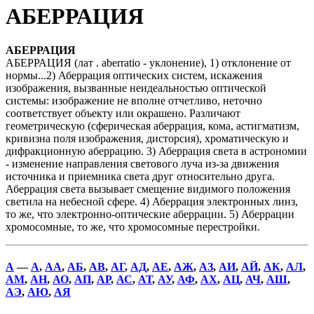
АБЕРРАЦИЯ
АБЕРРАЦИЯ
АБЕРРАЦИЯ (лат . aberratio - уклонение), 1) отклонение от
нормы...2) Аберрация оптических систем, искажения
изображения, вызванные неидеальностью оптической
системы: изображение не вполне отчетливо, неточно
соответствует объекту или окрашено. Различают
геометрическую (сферическая аберрация, кома, астигматизм,
кривизна поля изображения, дисторсия), хроматическую и
дифракционную аберрацию. 3) Аберрация света в астрономии
- изменение направления светового луча из-за движения
источника и приемника света друг относительно друга.
Аберрация света вызывает смещение видимого положения
светила на небесной сфере. 4) Аберрация электронных линз,
то же, что электронно-оптические аберрации. 5) Аберрации
хромосомные, то же, что хромосомные перестройки.
А
—
А
,
АА
,
АБ
,
АВ
,
АГ
,
АД
,
АЕ
,
АЖ
,
АЗ
,
АИ
,
АЙ
,
АК
,
АЛ
,
АМ
,
АН
,
АО
,
АП
,
АР
,
АС
,
АТ
,
АУ
,
АФ
,
АХ
,
АЦ
,
АЧ
,
АШ
,
АЭ
,
АЮ
,
АЯ