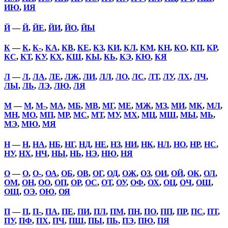
ИЮ
,
ИЯ
Й
—
Й
,
ЙЕ
,
ЙИ
,
ЙО
,
ЙЫ
К
—
К
,
К-
,
КА
,
КВ
,
КЕ
,
КЗ
,
КИ
,
КЛ
,
КМ
,
КН
,
КО
,
КП
,
КР
,
КС
,
КТ
,
КУ
,
КХ
,
КШ
,
КЫ
,
КЬ
,
КЭ
,
КЮ
,
КЯ
Л
—
Л
,
ЛА
,
ЛЕ
,
ЛЖ
,
ЛИ
,
ЛЛ
,
ЛО
,
ЛС
,
ЛТ
,
ЛУ
,
ЛХ
,
ЛЧ
,
ЛЫ
,
ЛЬ
,
ЛЭ
,
ЛЮ
,
ЛЯ
М
—
М
,
М-
,
МА
,
МБ
,
МВ
,
МГ
,
МЕ
,
МЖ
,
МЗ
,
МИ
,
МК
,
МЛ
,
МН
,
МО
,
МП
,
МР
,
МС
,
МТ
,
МУ
,
МХ
,
МЦ
,
МШ
,
МЫ
,
МЬ
,
МЭ
,
МЮ
,
МЯ
Н
—
Н
,
НА
,
НБ
,
НГ
,
НД
,
НЕ
,
НЗ
,
НИ
,
НК
,
НЛ
,
НО
,
НР
,
НС
,
НУ
,
НХ
,
НЧ
,
НЫ
,
НЬ
,
НЭ
,
НЮ
,
НЯ
О
—
О
,
О-
,
ОА
,
ОБ
,
ОВ
,
ОГ
,
ОД
,
ОЖ
,
ОЗ
,
ОИ
,
ОЙ
,
ОК
,
ОЛ
,
ОМ
,
ОН
,
ОО
,
ОП
,
ОР
,
ОС
,
ОТ
,
ОУ
,
ОФ
,
ОХ
,
ОЦ
,
ОЧ
,
ОШ
,
ОЩ
,
ОЭ
,
ОЮ
,
ОЯ
П
—
П
,
П-
,
ПА
,
ПЕ
,
ПИ
,
ПЛ
,
ПМ
,
ПН
,
ПО
,
ПП
,
ПР
,
ПС
,
ПТ
,
ПУ
,
ПФ
,
ПХ
,
ПЧ
,
ПШ
,
ПЫ
,
ПЬ
,
ПЭ
,
ПЮ
,
ПЯ