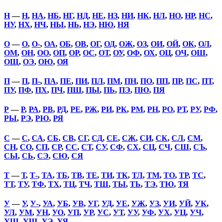
Н
—
Н
,
НА
,
НБ
,
НГ
,
НД
,
НЕ
,
НЗ
,
НИ
,
НК
,
НЛ
,
НО
,
НР
,
НС
,
НУ
,
НХ
,
НЧ
,
НЫ
,
НЬ
,
НЭ
,
НЮ
,
НЯ
О
—
О
,
О-
,
ОА
,
ОБ
,
ОВ
,
ОГ
,
ОД
,
ОЖ
,
ОЗ
,
ОИ
,
ОЙ
,
ОК
,
ОЛ
,
ОМ
,
ОН
,
ОО
,
ОП
,
ОР
,
ОС
,
ОТ
,
ОУ
,
ОФ
,
ОХ
,
ОЦ
,
ОЧ
,
ОШ
,
ОЩ
,
ОЭ
,
ОЮ
,
ОЯ
П
—
П
,
П-
,
ПА
,
ПЕ
,
ПИ
,
ПЛ
,
ПМ
,
ПН
,
ПО
,
ПП
,
ПР
,
ПС
,
ПТ
,
ПУ
,
ПФ
,
ПХ
,
ПЧ
,
ПШ
,
ПЫ
,
ПЬ
,
ПЭ
,
ПЮ
,
ПЯ
Р
—
Р
,
РА
,
РВ
,
РД
,
РЕ
,
РЖ
,
РИ
,
РК
,
РМ
,
РН
,
РО
,
РТ
,
РУ
,
РФ
,
РЫ
,
РЭ
,
РЮ
,
РЯ
С
—
С
,
СА
,
СБ
,
СВ
,
СГ
,
СД
,
СЕ
,
СЖ
,
СИ
,
СК
,
СЛ
,
СМ
,
СН
,
СО
,
СП
,
СР
,
СС
,
СТ
,
СУ
,
СФ
,
СХ
,
СЦ
,
СЧ
,
СШ
,
СЪ
,
СЫ
,
СЬ
,
СЭ
,
СЮ
,
СЯ
Т
—
Т
,
Т-
,
ТА
,
ТБ
,
ТВ
,
ТЕ
,
ТИ
,
ТК
,
ТЛ
,
ТМ
,
ТО
,
ТР
,
ТС
,
ТТ
,
ТУ
,
ТФ
,
ТХ
,
ТЦ
,
ТЧ
,
ТШ
,
ТЫ
,
ТЬ
,
ТЭ
,
ТЮ
,
ТЯ
У
—
У
,
У-
,
УА
,
УБ
,
УВ
,
УГ
,
УД
,
УЕ
,
УЖ
,
УЗ
,
УИ
,
УЙ
,
УК
,
УЛ
,
УМ
,
УН
,
УО
,
УП
,
УР
,
УС
,
УТ
,
УУ
,
УФ
,
УХ
,
УЦ
,
УЧ
,
УШ
,
УЩ
,
УЭ
,
УЯ