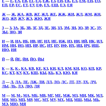
Е
—
Е
,
ЕА
,
ЕВ
,
ЕГ
,
ЕД
,
ЕЖ
,
ЕЗ
,
ЕЙ
,
ЕК
,
ЕЛ
,
ЕМ
,
ЕН
,
ЕО
,
ЕП
,
ЕР
,
ЕС
,
ЕТ
,
ЕУ
,
ЕФ
,
ЕХ
,
ЕШ
,
ЕЭ
,
ЕЯ
Ж
—
Ж
,
ЖА
,
ЖВ
,
ЖГ
,
ЖД
,
ЖЕ
,
ЖЖ
,
ЖИ
,
ЖЛ
,
ЖМ
,
ЖН
,
ЖО
,
ЖР
,
ЖУ
,
ЖЭ
,
ЖЮ
,
ЖЯ
З
—
З
,
ЗА
,
ЗБ
,
ЗВ
,
ЗГ
,
ЗД
,
ЗЕ
,
ЗИ
,
ЗЛ
,
ЗМ
,
ЗН
,
ЗО
,
ЗР
,
ЗС
,
ЗУ
,
ЗЫ
,
ЗЮ
,
ЗЯ
И
—
И
,
ИА
,
ИБ
,
ИВ
,
ИГ
,
ИД
,
ИЕ
,
ИЖ
,
ИЗ
,
ИИ
,
ИЙ
,
ИК
,
ИЛ
,
ИМ
,
ИН
,
ИО
,
ИП
,
ИР
,
ИС
,
ИТ
,
ИУ
,
ИФ
,
ИХ
,
ИЦ
,
ИЧ
,
ИШ
,
ИЮ
,
ИЯ
Й
—
Й
,
ЙЕ
,
ЙИ
,
ЙО
,
ЙЫ
К
—
К
,
К-
,
КА
,
КВ
,
КЕ
,
КЗ
,
КИ
,
КЛ
,
КМ
,
КН
,
КО
,
КП
,
КР
,
КС
,
КТ
,
КУ
,
КХ
,
КШ
,
КЫ
,
КЬ
,
КЭ
,
КЮ
,
КЯ
Л
—
Л
,
ЛА
,
ЛЕ
,
ЛЖ
,
ЛИ
,
ЛЛ
,
ЛО
,
ЛС
,
ЛТ
,
ЛУ
,
ЛХ
,
ЛЧ
,
ЛЫ
,
ЛЬ
,
ЛЭ
,
ЛЮ
,
ЛЯ
М
—
М
,
М-
,
МА
,
МБ
,
МВ
,
МГ
,
МЕ
,
МЖ
,
МЗ
,
МИ
,
МК
,
МЛ
,
МН
,
МО
,
МП
,
МР
,
МС
,
МТ
,
МУ
,
МХ
,
МЦ
,
МШ
,
МЫ
,
МЬ
,
МЭ
,
МЮ
,
МЯ