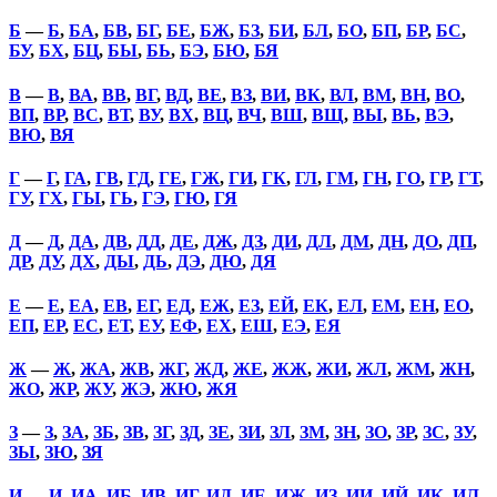
Б
—
Б
,
БА
,
БВ
,
БГ
,
БЕ
,
БЖ
,
БЗ
,
БИ
,
БЛ
,
БО
,
БП
,
БР
,
БС
,
БУ
,
БХ
,
БЦ
,
БЫ
,
БЬ
,
БЭ
,
БЮ
,
БЯ
В
—
В
,
ВА
,
ВВ
,
ВГ
,
ВД
,
ВЕ
,
ВЗ
,
ВИ
,
ВК
,
ВЛ
,
ВМ
,
ВН
,
ВО
,
ВП
,
ВР
,
ВС
,
ВТ
,
ВУ
,
ВХ
,
ВЦ
,
ВЧ
,
ВШ
,
ВЩ
,
ВЫ
,
ВЬ
,
ВЭ
,
ВЮ
,
ВЯ
Г
—
Г
,
ГА
,
ГВ
,
ГД
,
ГЕ
,
ГЖ
,
ГИ
,
ГК
,
ГЛ
,
ГМ
,
ГН
,
ГО
,
ГР
,
ГТ
,
ГУ
,
ГХ
,
ГЫ
,
ГЬ
,
ГЭ
,
ГЮ
,
ГЯ
Д
—
Д
,
ДА
,
ДВ
,
ДД
,
ДЕ
,
ДЖ
,
ДЗ
,
ДИ
,
ДЛ
,
ДМ
,
ДН
,
ДО
,
ДП
,
ДР
,
ДУ
,
ДХ
,
ДЫ
,
ДЬ
,
ДЭ
,
ДЮ
,
ДЯ
Е
—
Е
,
ЕА
,
ЕВ
,
ЕГ
,
ЕД
,
ЕЖ
,
ЕЗ
,
ЕЙ
,
ЕК
,
ЕЛ
,
ЕМ
,
ЕН
,
ЕО
,
ЕП
,
ЕР
,
ЕС
,
ЕТ
,
ЕУ
,
ЕФ
,
ЕХ
,
ЕШ
,
ЕЭ
,
ЕЯ
Ж
—
Ж
,
ЖА
,
ЖВ
,
ЖГ
,
ЖД
,
ЖЕ
,
ЖЖ
,
ЖИ
,
ЖЛ
,
ЖМ
,
ЖН
,
ЖО
,
ЖР
,
ЖУ
,
ЖЭ
,
ЖЮ
,
ЖЯ
З
—
З
,
ЗА
,
ЗБ
,
ЗВ
,
ЗГ
,
ЗД
,
ЗЕ
,
ЗИ
,
ЗЛ
,
ЗМ
,
ЗН
,
ЗО
,
ЗР
,
ЗС
,
ЗУ
,
ЗЫ
,
ЗЮ
,
ЗЯ
И
—
И
,
ИА
,
ИБ
,
ИВ
,
ИГ
,
ИД
,
ИЕ
,
ИЖ
,
ИЗ
,
ИИ
,
ИЙ
,
ИК
,
ИЛ
,