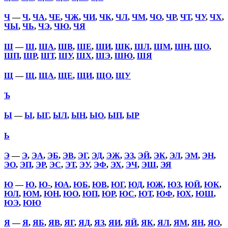
Ч
—
Ч
,
ЧА
,
ЧЕ
,
ЧЖ
,
ЧИ
,
ЧК
,
ЧЛ
,
ЧМ
,
ЧО
,
ЧР
,
ЧТ
,
ЧУ
,
ЧХ
,
ЧЫ
,
ЧЬ
,
ЧЭ
,
ЧЮ
,
ЧЯ
Ш
—
Ш
,
ША
,
ШВ
,
ШЕ
,
ШИ
,
ШК
,
ШЛ
,
ШМ
,
ШН
,
ШО
,
ШП
,
ШР
,
ШТ
,
ШУ
,
ШХ
,
ШЭ
,
ШЮ
,
ШЯ
Щ
—
Щ
,
ЩА
,
ЩЕ
,
ЩИ
,
ЩО
,
ЩУ
Ъ
Ы
—
Ы
,
ЫГ
,
ЫЛ
,
ЫН
,
ЫО
,
ЫП
,
ЫР
Ь
Э
—
Э
,
ЭА
,
ЭБ
,
ЭВ
,
ЭГ
,
ЭД
,
ЭЖ
,
ЭЗ
,
ЭЙ
,
ЭК
,
ЭЛ
,
ЭМ
,
ЭН
,
ЭО
,
ЭП
,
ЭР
,
ЭС
,
ЭТ
,
ЭУ
,
ЭФ
,
ЭХ
,
ЭЧ
,
ЭШ
,
ЭЯ
Ю
—
Ю
,
Ю-
,
ЮА
,
ЮБ
,
ЮВ
,
ЮГ
,
ЮД
,
ЮЖ
,
ЮЗ
,
ЮЙ
,
ЮК
,
ЮЛ
,
ЮМ
,
ЮН
,
ЮО
,
ЮП
,
ЮР
,
ЮС
,
ЮТ
,
ЮФ
,
ЮХ
,
ЮШ
,
ЮЭ
,
ЮЮ
Я
—
Я
,
ЯБ
,
ЯВ
,
ЯГ
,
ЯД
,
ЯЗ
,
ЯИ
,
ЯЙ
,
ЯК
,
ЯЛ
,
ЯМ
,
ЯН
,
ЯО
,