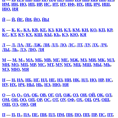
ИМ
,
ИН
,
ИО
,
ИП
,
ИР
,
ИС
,
ИТ
,
ИУ
,
ИФ
,
ИХ
,
ИЦ
,
ИЧ
,
ИШ
,
ИЮ
,
ИЯ
Й
—
Й
,
ЙЕ
,
ЙИ
,
ЙО
,
ЙЫ
К
—
К
,
К-
,
КА
,
КВ
,
КЕ
,
КЗ
,
КИ
,
КЛ
,
КМ
,
КН
,
КО
,
КП
,
КР
,
КС
,
КТ
,
КУ
,
КХ
,
КШ
,
КЫ
,
КЬ
,
КЭ
,
КЮ
,
КЯ
Л
—
Л
,
ЛА
,
ЛЕ
,
ЛЖ
,
ЛИ
,
ЛЛ
,
ЛО
,
ЛС
,
ЛТ
,
ЛУ
,
ЛХ
,
ЛЧ
,
ЛЫ
,
ЛЬ
,
ЛЭ
,
ЛЮ
,
ЛЯ
М
—
М
,
М-
,
МА
,
МБ
,
МВ
,
МГ
,
МЕ
,
МЖ
,
МЗ
,
МИ
,
МК
,
МЛ
,
МН
,
МО
,
МП
,
МР
,
МС
,
МТ
,
МУ
,
МХ
,
МЦ
,
МШ
,
МЫ
,
МЬ
,
МЭ
,
МЮ
,
МЯ
Н
—
Н
,
НА
,
НБ
,
НГ
,
НД
,
НЕ
,
НЗ
,
НИ
,
НК
,
НЛ
,
НО
,
НР
,
НС
,
НУ
,
НХ
,
НЧ
,
НЫ
,
НЬ
,
НЭ
,
НЮ
,
НЯ
О
—
О
,
О-
,
ОА
,
ОБ
,
ОВ
,
ОГ
,
ОД
,
ОЖ
,
ОЗ
,
ОИ
,
ОЙ
,
ОК
,
ОЛ
,
ОМ
,
ОН
,
ОО
,
ОП
,
ОР
,
ОС
,
ОТ
,
ОУ
,
ОФ
,
ОХ
,
ОЦ
,
ОЧ
,
ОШ
,
ОЩ
,
ОЭ
,
ОЮ
,
ОЯ
П
—
П
,
П-
,
ПА
,
ПЕ
,
ПИ
,
ПЛ
,
ПМ
,
ПН
,
ПО
,
ПП
,
ПР
,
ПС
,
ПТ
,