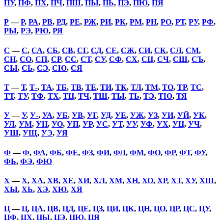
ПУ
,
ПФ
,
ПХ
,
ПЧ
,
ПШ
,
ПЫ
,
ПЬ
,
ПЭ
,
ПЮ
,
ПЯ
Р
—
Р
,
РА
,
РВ
,
РД
,
РЕ
,
РЖ
,
РИ
,
РК
,
РМ
,
РН
,
РО
,
РТ
,
РУ
,
РФ
,
РЫ
,
РЭ
,
РЮ
,
РЯ
С
—
С
,
СА
,
СБ
,
СВ
,
СГ
,
СД
,
СЕ
,
СЖ
,
СИ
,
СК
,
СЛ
,
СМ
,
СН
,
СО
,
СП
,
СР
,
СС
,
СТ
,
СУ
,
СФ
,
СХ
,
СЦ
,
СЧ
,
СШ
,
СЪ
,
СЫ
,
СЬ
,
СЭ
,
СЮ
,
СЯ
Т
—
Т
,
Т-
,
ТА
,
ТБ
,
ТВ
,
ТЕ
,
ТИ
,
ТК
,
ТЛ
,
ТМ
,
ТО
,
ТР
,
ТС
,
ТТ
,
ТУ
,
ТФ
,
ТХ
,
ТЦ
,
ТЧ
,
ТШ
,
ТЫ
,
ТЬ
,
ТЭ
,
ТЮ
,
ТЯ
У
—
У
,
У-
,
УА
,
УБ
,
УВ
,
УГ
,
УД
,
УЕ
,
УЖ
,
УЗ
,
УИ
,
УЙ
,
УК
,
УЛ
,
УМ
,
УН
,
УО
,
УП
,
УР
,
УС
,
УТ
,
УУ
,
УФ
,
УХ
,
УЦ
,
УЧ
,
УШ
,
УЩ
,
УЭ
,
УЯ
Ф
—
Ф
,
ФА
,
ФБ
,
ФЕ
,
ФЗ
,
ФИ
,
ФЛ
,
ФМ
,
ФО
,
ФР
,
ФТ
,
ФУ
,
ФЬ
,
ФЭ
,
ФЮ
Х
—
Х
,
ХА
,
ХВ
,
ХЕ
,
ХИ
,
ХЛ
,
ХМ
,
ХН
,
ХО
,
ХР
,
ХТ
,
ХУ
,
ХШ
,
ХЫ
,
ХЬ
,
ХЭ
,
ХЮ
,
ХЯ
Ц
—
Ц
,
ЦА
,
ЦВ
,
ЦД
,
ЦЕ
,
ЦЗ
,
ЦИ
,
ЦК
,
ЦН
,
ЦО
,
ЦР
,
ЦС
,
ЦУ
,
ЦФ
,
ЦХ
,
ЦЫ
,
ЦЭ
,
ЦЮ
,
ЦЯ