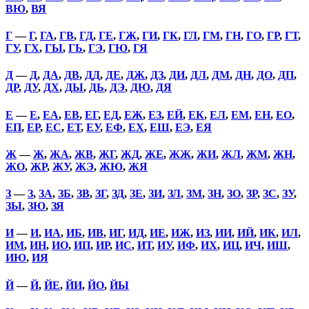
ВЮ
,
ВЯ
Г
—
Г
,
ГА
,
ГВ
,
ГД
,
ГЕ
,
ГЖ
,
ГИ
,
ГК
,
ГЛ
,
ГМ
,
ГН
,
ГО
,
ГР
,
ГТ
,
ГУ
,
ГХ
,
ГЫ
,
ГЬ
,
ГЭ
,
ГЮ
,
ГЯ
Д
—
Д
,
ДА
,
ДВ
,
ДД
,
ДЕ
,
ДЖ
,
ДЗ
,
ДИ
,
ДЛ
,
ДМ
,
ДН
,
ДО
,
ДП
,
ДР
,
ДУ
,
ДХ
,
ДЫ
,
ДЬ
,
ДЭ
,
ДЮ
,
ДЯ
Е
—
Е
,
ЕА
,
ЕВ
,
ЕГ
,
ЕД
,
ЕЖ
,
ЕЗ
,
ЕЙ
,
ЕК
,
ЕЛ
,
ЕМ
,
ЕН
,
ЕО
,
ЕП
,
ЕР
,
ЕС
,
ЕТ
,
ЕУ
,
ЕФ
,
ЕХ
,
ЕШ
,
ЕЭ
,
ЕЯ
Ж
—
Ж
,
ЖА
,
ЖВ
,
ЖГ
,
ЖД
,
ЖЕ
,
ЖЖ
,
ЖИ
,
ЖЛ
,
ЖМ
,
ЖН
,
ЖО
,
ЖР
,
ЖУ
,
ЖЭ
,
ЖЮ
,
ЖЯ
З
—
З
,
ЗА
,
ЗБ
,
ЗВ
,
ЗГ
,
ЗД
,
ЗЕ
,
ЗИ
,
ЗЛ
,
ЗМ
,
ЗН
,
ЗО
,
ЗР
,
ЗС
,
ЗУ
,
ЗЫ
,
ЗЮ
,
ЗЯ
И
—
И
,
ИА
,
ИБ
,
ИВ
,
ИГ
,
ИД
,
ИЕ
,
ИЖ
,
ИЗ
,
ИИ
,
ИЙ
,
ИК
,
ИЛ
,
ИМ
,
ИН
,
ИО
,
ИП
,
ИР
,
ИС
,
ИТ
,
ИУ
,
ИФ
,
ИХ
,
ИЦ
,
ИЧ
,
ИШ
,
ИЮ
,
ИЯ
Й
—
Й
,
ЙЕ
,
ЙИ
,
ЙО
,
ЙЫ