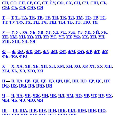
СН
,
СО
,
СП
,
СР
,
СС
,
СТ
,
СУ
,
СФ
,
СХ
,
СЦ
,
СЧ
,
СШ
,
СЪ
,
СЫ
,
СЬ
,
СЭ
,
СЮ
,
СЯ
Т
—
Т
,
Т-
,
ТА
,
ТБ
,
ТВ
,
ТЕ
,
ТИ
,
ТК
,
ТЛ
,
ТМ
,
ТО
,
ТР
,
ТС
,
ТТ
,
ТУ
,
ТФ
,
ТХ
,
ТЦ
,
ТЧ
,
ТШ
,
ТЫ
,
ТЬ
,
ТЭ
,
ТЮ
,
ТЯ
У
—
У
,
У-
,
УА
,
УБ
,
УВ
,
УГ
,
УД
,
УЕ
,
УЖ
,
УЗ
,
УИ
,
УЙ
,
УК
,
УЛ
,
УМ
,
УН
,
УО
,
УП
,
УР
,
УС
,
УТ
,
УУ
,
УФ
,
УХ
,
УЦ
,
УЧ
,
УШ
,
УЩ
,
УЭ
,
УЯ
Ф
—
Ф
,
ФА
,
ФБ
,
ФЕ
,
ФЗ
,
ФИ
,
ФЛ
,
ФМ
,
ФО
,
ФР
,
ФТ
,
ФУ
,
ФЬ
,
ФЭ
,
ФЮ
Х
—
Х
,
ХА
,
ХВ
,
ХЕ
,
ХИ
,
ХЛ
,
ХМ
,
ХН
,
ХО
,
ХР
,
ХТ
,
ХУ
,
ХШ
,
ХЫ
,
ХЬ
,
ХЭ
,
ХЮ
,
ХЯ
Ц
—
Ц
,
ЦА
,
ЦВ
,
ЦД
,
ЦЕ
,
ЦЗ
,
ЦИ
,
ЦК
,
ЦН
,
ЦО
,
ЦР
,
ЦС
,
ЦУ
,
ЦФ
,
ЦХ
,
ЦЫ
,
ЦЭ
,
ЦЮ
,
ЦЯ
Ч
—
Ч
,
ЧА
,
ЧЕ
,
ЧЖ
,
ЧИ
,
ЧК
,
ЧЛ
,
ЧМ
,
ЧО
,
ЧР
,
ЧТ
,
ЧУ
,
ЧХ
,
ЧЫ
,
ЧЬ
,
ЧЭ
,
ЧЮ
,
ЧЯ
Ш
—
Ш
,
ША
,
ШВ
,
ШЕ
,
ШИ
,
ШК
,
ШЛ
,
ШМ
,
ШН
,
ШО
,