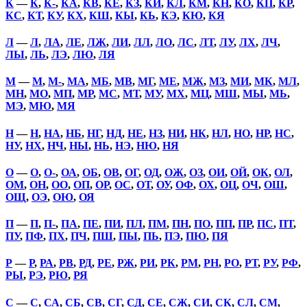
К
—
К
,
К-
,
КА
,
КВ
,
КЕ
,
КЗ
,
КИ
,
КЛ
,
КМ
,
КН
,
КО
,
КП
,
КР
,
КС
,
КТ
,
КУ
,
КХ
,
КШ
,
КЫ
,
КЬ
,
КЭ
,
КЮ
,
КЯ
Л
—
Л
,
ЛА
,
ЛЕ
,
ЛЖ
,
ЛИ
,
ЛЛ
,
ЛО
,
ЛС
,
ЛТ
,
ЛУ
,
ЛХ
,
ЛЧ
,
ЛЫ
,
ЛЬ
,
ЛЭ
,
ЛЮ
,
ЛЯ
М
—
М
,
М-
,
МА
,
МБ
,
МВ
,
МГ
,
МЕ
,
МЖ
,
МЗ
,
МИ
,
МК
,
МЛ
,
МН
,
МО
,
МП
,
МР
,
МС
,
МТ
,
МУ
,
МХ
,
МЦ
,
МШ
,
МЫ
,
МЬ
,
МЭ
,
МЮ
,
МЯ
Н
—
Н
,
НА
,
НБ
,
НГ
,
НД
,
НЕ
,
НЗ
,
НИ
,
НК
,
НЛ
,
НО
,
НР
,
НС
,
НУ
,
НХ
,
НЧ
,
НЫ
,
НЬ
,
НЭ
,
НЮ
,
НЯ
О
—
О
,
О-
,
ОА
,
ОБ
,
ОВ
,
ОГ
,
ОД
,
ОЖ
,
ОЗ
,
ОИ
,
ОЙ
,
ОК
,
ОЛ
,
ОМ
,
ОН
,
ОО
,
ОП
,
ОР
,
ОС
,
ОТ
,
ОУ
,
ОФ
,
ОХ
,
ОЦ
,
ОЧ
,
ОШ
,
ОЩ
,
ОЭ
,
ОЮ
,
ОЯ
П
—
П
,
П-
,
ПА
,
ПЕ
,
ПИ
,
ПЛ
,
ПМ
,
ПН
,
ПО
,
ПП
,
ПР
,
ПС
,
ПТ
,
ПУ
,
ПФ
,
ПХ
,
ПЧ
,
ПШ
,
ПЫ
,
ПЬ
,
ПЭ
,
ПЮ
,
ПЯ
Р
—
Р
,
РА
,
РВ
,
РД
,
РЕ
,
РЖ
,
РИ
,
РК
,
РМ
,
РН
,
РО
,
РТ
,
РУ
,
РФ
,
РЫ
,
РЭ
,
РЮ
,
РЯ
С
—
С
,
СА
,
СБ
,
СВ
,
СГ
,
СД
,
СЕ
,
СЖ
,
СИ
,
СК
,
СЛ
,
СМ
,