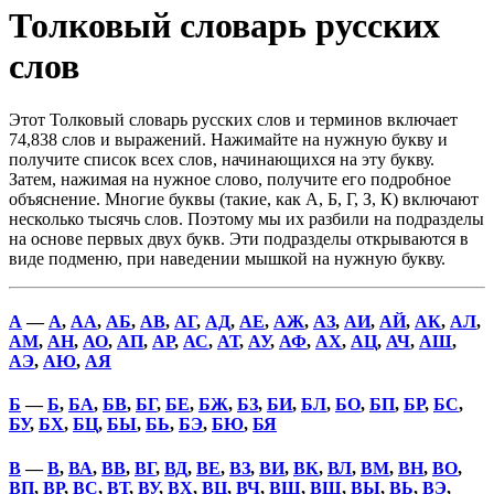
Толковый словарь русских
слов
Этот Толковый словарь русских слов и терминов включает
74,838 слов и выражений. Нажимайте на нужную букву и
получите список всех слов, начинающихся на эту букву.
Затем, нажимая на нужное слово, получите его подробное
объяснение. Многие буквы (такие, как А, Б, Г, З, К) включают
несколько тысячь слов. Поэтому мы их разбили на подразделы
на основе первых двух букв. Эти подразделы открываются в
виде подменю, при наведении мышкой на нужную букву.
А
—
А
,
АА
,
АБ
,
АВ
,
АГ
,
АД
,
АЕ
,
АЖ
,
АЗ
,
АИ
,
АЙ
,
АК
,
АЛ
,
АМ
,
АН
,
АО
,
АП
,
АР
,
АС
,
АТ
,
АУ
,
АФ
,
АХ
,
АЦ
,
АЧ
,
АШ
,
АЭ
,
АЮ
,
АЯ
Б
—
Б
,
БА
,
БВ
,
БГ
,
БЕ
,
БЖ
,
БЗ
,
БИ
,
БЛ
,
БО
,
БП
,
БР
,
БС
,
БУ
,
БХ
,
БЦ
,
БЫ
,
БЬ
,
БЭ
,
БЮ
,
БЯ
В
—
В
,
ВА
,
ВВ
,
ВГ
,
ВД
,
ВЕ
,
ВЗ
,
ВИ
,
ВК
,
ВЛ
,
ВМ
,
ВН
,
ВО
,
ВП
,
ВР
,
ВС
,
ВТ
,
ВУ
,
ВХ
,
ВЦ
,
ВЧ
,
ВШ
,
ВЩ
,
ВЫ
,
ВЬ
,
ВЭ
,