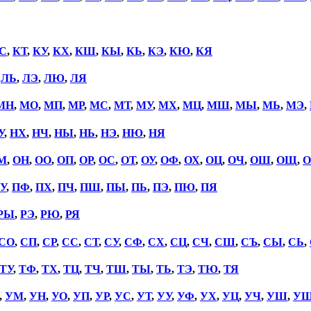
С
,
КТ
,
КУ
,
КХ
,
КШ
,
КЫ
,
КЬ
,
КЭ
,
КЮ
,
КЯ
,
ЛЬ
,
ЛЭ
,
ЛЮ
,
ЛЯ
МН
,
МО
,
МП
,
МР
,
МС
,
МТ
,
МУ
,
МХ
,
МЦ
,
МШ
,
МЫ
,
МЬ
,
МЭ
,
У
,
НХ
,
НЧ
,
НЫ
,
НЬ
,
НЭ
,
НЮ
,
НЯ
М
,
ОН
,
ОО
,
ОП
,
ОР
,
ОС
,
ОТ
,
ОУ
,
ОФ
,
ОХ
,
ОЦ
,
ОЧ
,
ОШ
,
ОЩ
,
О
У
,
ПФ
,
ПХ
,
ПЧ
,
ПШ
,
ПЫ
,
ПЬ
,
ПЭ
,
ПЮ
,
ПЯ
РЫ
,
РЭ
,
РЮ
,
РЯ
СО
,
СП
,
СР
,
СС
,
СТ
,
СУ
,
СФ
,
СХ
,
СЦ
,
СЧ
,
СШ
,
СЪ
,
СЫ
,
СЬ
,
ТУ
,
ТФ
,
ТХ
,
ТЦ
,
ТЧ
,
ТШ
,
ТЫ
,
ТЬ
,
ТЭ
,
ТЮ
,
ТЯ
,
УМ
,
УН
,
УО
,
УП
,
УР
,
УС
,
УТ
,
УУ
,
УФ
,
УХ
,
УЦ
,
УЧ
,
УШ
,
У