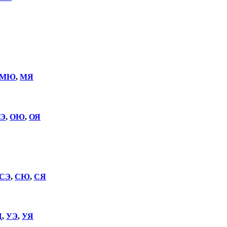
МЮ
,
МЯ
Э
,
ОЮ
,
ОЯ
СЭ
,
СЮ
,
СЯ
Щ
,
УЭ
,
УЯ