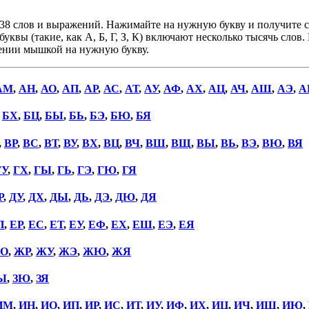
38 слов и выражений. Нажимайте на нужную букву и получите сп
уквы (такие, как А, Б, Г, З, К) включают несколько тысячь слов
дении мышкой на нужную букву.
АМ
,
АН
,
АО
,
АП
,
АР
,
АС
,
АТ
,
АУ
,
АФ
,
АХ
,
АЦ
,
АЧ
,
АШ
,
АЭ
,
А
,
БХ
,
БЦ
,
БЫ
,
БЬ
,
БЭ
,
БЮ
,
БЯ
,
ВР
,
ВС
,
ВТ
,
ВУ
,
ВХ
,
ВЦ
,
ВЧ
,
ВШ
,
ВЩ
,
ВЫ
,
ВЬ
,
ВЭ
,
ВЮ
,
ВЯ
ГУ
,
ГХ
,
ГЫ
,
ГЬ
,
ГЭ
,
ГЮ
,
ГЯ
Р
,
ДУ
,
ДХ
,
ДЫ
,
ДЬ
,
ДЭ
,
ДЮ
,
ДЯ
П
,
ЕР
,
ЕС
,
ЕТ
,
ЕУ
,
ЕФ
,
ЕХ
,
ЕШ
,
ЕЭ
,
ЕЯ
О
,
ЖР
,
ЖУ
,
ЖЭ
,
ЖЮ
,
ЖЯ
Ы
,
ЗЮ
,
ЗЯ
ИМ
,
ИН
,
ИО
,
ИП
,
ИР
,
ИС
,
ИТ
,
ИУ
,
ИФ
,
ИХ
,
ИЦ
,
ИЧ
,
ИШ
,
ИЮ
,