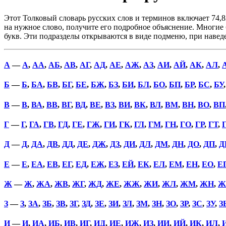
Этот Толковый словарь русских слов и терминов включает 74,8
на нужное слово, получите его подробное объяснение. Многие б
букв. Эти подразделы открываются в виде подменю, при наве
А
—
А
,
АА
,
АБ
,
АВ
,
АГ
,
АД
,
АЕ
,
АЖ
,
АЗ
,
АИ
,
АЙ
,
АК
,
АЛ
,
Б
—
Б
,
БА
,
БВ
,
БГ
,
БЕ
,
БЖ
,
БЗ
,
БИ
,
БЛ
,
БО
,
БП
,
БР
,
БС
,
БУ
В
—
В
,
ВА
,
ВВ
,
ВГ
,
ВД
,
ВЕ
,
ВЗ
,
ВИ
,
ВК
,
ВЛ
,
ВМ
,
ВН
,
ВО
,
ВП
Г
—
Г
,
ГА
,
ГВ
,
ГД
,
ГЕ
,
ГЖ
,
ГИ
,
ГК
,
ГЛ
,
ГМ
,
ГН
,
ГО
,
ГР
,
ГТ
,
Д
—
Д
,
ДА
,
ДВ
,
ДД
,
ДЕ
,
ДЖ
,
ДЗ
,
ДИ
,
ДЛ
,
ДМ
,
ДН
,
ДО
,
ДП
,
Д
Е
—
Е
,
ЕА
,
ЕВ
,
ЕГ
,
ЕД
,
ЕЖ
,
ЕЗ
,
ЕЙ
,
ЕК
,
ЕЛ
,
ЕМ
,
ЕН
,
ЕО
,
Е
Ж
—
Ж
,
ЖА
,
ЖВ
,
ЖГ
,
ЖД
,
ЖЕ
,
ЖЖ
,
ЖИ
,
ЖЛ
,
ЖМ
,
ЖН
,
Ж
З
—
З
,
ЗА
,
ЗБ
,
ЗВ
,
ЗГ
,
ЗД
,
ЗЕ
,
ЗИ
,
ЗЛ
,
ЗМ
,
ЗН
,
ЗО
,
ЗР
,
ЗС
,
ЗУ
,
З
И
—
И
,
ИА
,
ИБ
,
ИВ
,
ИГ
,
ИД
,
ИЕ
,
ИЖ
,
ИЗ
,
ИИ
,
ИЙ
,
ИК
,
ИЛ
,