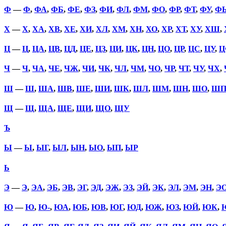
Ф
—
Ф
,
ФА
,
ФБ
,
ФЕ
,
ФЗ
,
ФИ
,
ФЛ
,
ФМ
,
ФО
,
ФР
,
ФТ
,
ФУ
,
Ф
Х
—
Х
,
ХА
,
ХВ
,
ХЕ
,
ХИ
,
ХЛ
,
ХМ
,
ХН
,
ХО
,
ХР
,
ХТ
,
ХУ
,
ХШ
,
Ц
—
Ц
,
ЦА
,
ЦВ
,
ЦД
,
ЦЕ
,
ЦЗ
,
ЦИ
,
ЦК
,
ЦН
,
ЦО
,
ЦР
,
ЦС
,
ЦУ
,
Ц
Ч
—
Ч
,
ЧА
,
ЧЕ
,
ЧЖ
,
ЧИ
,
ЧК
,
ЧЛ
,
ЧМ
,
ЧО
,
ЧР
,
ЧТ
,
ЧУ
,
ЧХ
,
Ш
—
Ш
,
ША
,
ШВ
,
ШЕ
,
ШИ
,
ШК
,
ШЛ
,
ШМ
,
ШН
,
ШО
,
Ш
Щ
—
Щ
,
ЩА
,
ЩЕ
,
ЩИ
,
ЩО
,
ЩУ
Ъ
Ы
—
Ы
,
ЫГ
,
ЫЛ
,
ЫН
,
ЫО
,
ЫП
,
ЫР
Ь
Э
—
Э
,
ЭА
,
ЭБ
,
ЭВ
,
ЭГ
,
ЭД
,
ЭЖ
,
ЭЗ
,
ЭЙ
,
ЭК
,
ЭЛ
,
ЭМ
,
ЭН
,
Э
Ю
—
Ю
,
Ю-
,
ЮА
,
ЮБ
,
ЮВ
,
ЮГ
,
ЮД
,
ЮЖ
,
ЮЗ
,
ЮЙ
,
ЮК
,