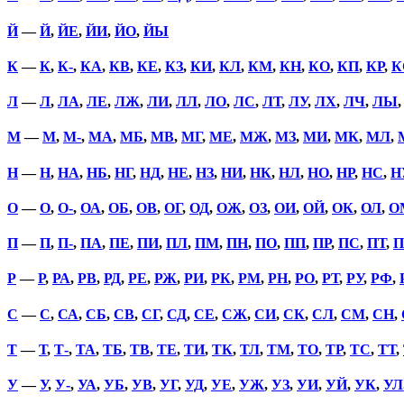
Й
—
Й
,
ЙЕ
,
ЙИ
,
ЙО
,
ЙЫ
К
—
К
,
К-
,
КА
,
КВ
,
КЕ
,
КЗ
,
КИ
,
КЛ
,
КМ
,
КН
,
КО
,
КП
,
КР
,
К
Л
—
Л
,
ЛА
,
ЛЕ
,
ЛЖ
,
ЛИ
,
ЛЛ
,
ЛО
,
ЛС
,
ЛТ
,
ЛУ
,
ЛХ
,
ЛЧ
,
ЛЫ
М
—
М
,
М-
,
МА
,
МБ
,
МВ
,
МГ
,
МЕ
,
МЖ
,
МЗ
,
МИ
,
МК
,
МЛ
,
Н
—
Н
,
НА
,
НБ
,
НГ
,
НД
,
НЕ
,
НЗ
,
НИ
,
НК
,
НЛ
,
НО
,
НР
,
НС
,
Н
О
—
О
,
О-
,
ОА
,
ОБ
,
ОВ
,
ОГ
,
ОД
,
ОЖ
,
ОЗ
,
ОИ
,
ОЙ
,
ОК
,
ОЛ
,
О
П
—
П
,
П-
,
ПА
,
ПЕ
,
ПИ
,
ПЛ
,
ПМ
,
ПН
,
ПО
,
ПП
,
ПР
,
ПС
,
ПТ
,
П
Р
—
Р
,
РА
,
РВ
,
РД
,
РЕ
,
РЖ
,
РИ
,
РК
,
РМ
,
РН
,
РО
,
РТ
,
РУ
,
РФ
,
С
—
С
,
СА
,
СБ
,
СВ
,
СГ
,
СД
,
СЕ
,
СЖ
,
СИ
,
СК
,
СЛ
,
СМ
,
СН
,
Т
—
Т
,
Т-
,
ТА
,
ТБ
,
ТВ
,
ТЕ
,
ТИ
,
ТК
,
ТЛ
,
ТМ
,
ТО
,
ТР
,
ТС
,
ТТ
,
У
—
У
,
У-
,
УА
,
УБ
,
УВ
,
УГ
,
УД
,
УЕ
,
УЖ
,
УЗ
,
УИ
,
УЙ
,
УК
,
УЛ