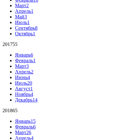
Март
2
Апрель
1
Май
3
Июль
1
Сентябрь
8
Октябрь
1
2017
55
Январь
6
Февраль
1
Март
3
Апрель
2
Июнь
4
Июль
20
Август
1
Ноябрь
4
Декабрь
14
2018
65
Январь
15
Февраль
6
Март
26
Апрель
4