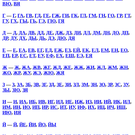
ВЮ
,
ВЯ
Г
—
Г
,
ГА
,
ГВ
,
ГД
,
ГЕ
,
ГЖ
,
ГИ
,
ГК
,
ГЛ
,
ГМ
,
ГН
,
ГО
,
ГР
,
ГТ
,
ГУ
,
ГХ
,
ГЫ
,
ГЬ
,
ГЭ
,
ГЮ
,
ГЯ
Д
—
Д
,
ДА
,
ДВ
,
ДД
,
ДЕ
,
ДЖ
,
ДЗ
,
ДИ
,
ДЛ
,
ДМ
,
ДН
,
ДО
,
ДП
,
ДР
,
ДУ
,
ДХ
,
ДЫ
,
ДЬ
,
ДЭ
,
ДЮ
,
ДЯ
Е
—
Е
,
ЕА
,
ЕВ
,
ЕГ
,
ЕД
,
ЕЖ
,
ЕЗ
,
ЕЙ
,
ЕК
,
ЕЛ
,
ЕМ
,
ЕН
,
ЕО
,
ЕП
,
ЕР
,
ЕС
,
ЕТ
,
ЕУ
,
ЕФ
,
ЕХ
,
ЕШ
,
ЕЭ
,
ЕЯ
Ж
—
Ж
,
ЖА
,
ЖВ
,
ЖГ
,
ЖД
,
ЖЕ
,
ЖЖ
,
ЖИ
,
ЖЛ
,
ЖМ
,
ЖН
,
ЖО
,
ЖР
,
ЖУ
,
ЖЭ
,
ЖЮ
,
ЖЯ
З
—
З
,
ЗА
,
ЗБ
,
ЗВ
,
ЗГ
,
ЗД
,
ЗЕ
,
ЗИ
,
ЗЛ
,
ЗМ
,
ЗН
,
ЗО
,
ЗР
,
ЗС
,
ЗУ
,
ЗЫ
,
ЗЮ
,
ЗЯ
И
—
И
,
ИА
,
ИБ
,
ИВ
,
ИГ
,
ИД
,
ИЕ
,
ИЖ
,
ИЗ
,
ИИ
,
ИЙ
,
ИК
,
ИЛ
,
ИМ
,
ИН
,
ИО
,
ИП
,
ИР
,
ИС
,
ИТ
,
ИУ
,
ИФ
,
ИХ
,
ИЦ
,
ИЧ
,
ИШ
,
ИЮ
,
ИЯ
Й
—
Й
,
ЙЕ
,
ЙИ
,
ЙО
,
ЙЫ