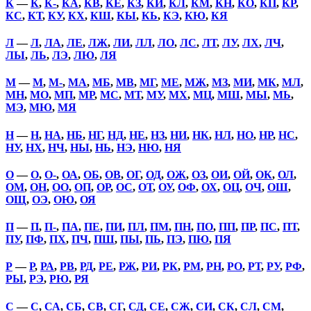
К
—
К
,
К-
,
КА
,
КВ
,
КЕ
,
КЗ
,
КИ
,
КЛ
,
КМ
,
КН
,
КО
,
КП
,
КР
,
КС
,
КТ
,
КУ
,
КХ
,
КШ
,
КЫ
,
КЬ
,
КЭ
,
КЮ
,
КЯ
Л
—
Л
,
ЛА
,
ЛЕ
,
ЛЖ
,
ЛИ
,
ЛЛ
,
ЛО
,
ЛС
,
ЛТ
,
ЛУ
,
ЛХ
,
ЛЧ
,
ЛЫ
,
ЛЬ
,
ЛЭ
,
ЛЮ
,
ЛЯ
М
—
М
,
М-
,
МА
,
МБ
,
МВ
,
МГ
,
МЕ
,
МЖ
,
МЗ
,
МИ
,
МК
,
МЛ
,
МН
,
МО
,
МП
,
МР
,
МС
,
МТ
,
МУ
,
МХ
,
МЦ
,
МШ
,
МЫ
,
МЬ
,
МЭ
,
МЮ
,
МЯ
Н
—
Н
,
НА
,
НБ
,
НГ
,
НД
,
НЕ
,
НЗ
,
НИ
,
НК
,
НЛ
,
НО
,
НР
,
НС
,
НУ
,
НХ
,
НЧ
,
НЫ
,
НЬ
,
НЭ
,
НЮ
,
НЯ
О
—
О
,
О-
,
ОА
,
ОБ
,
ОВ
,
ОГ
,
ОД
,
ОЖ
,
ОЗ
,
ОИ
,
ОЙ
,
ОК
,
ОЛ
,
ОМ
,
ОН
,
ОО
,
ОП
,
ОР
,
ОС
,
ОТ
,
ОУ
,
ОФ
,
ОХ
,
ОЦ
,
ОЧ
,
ОШ
,
ОЩ
,
ОЭ
,
ОЮ
,
ОЯ
П
—
П
,
П-
,
ПА
,
ПЕ
,
ПИ
,
ПЛ
,
ПМ
,
ПН
,
ПО
,
ПП
,
ПР
,
ПС
,
ПТ
,
ПУ
,
ПФ
,
ПХ
,
ПЧ
,
ПШ
,
ПЫ
,
ПЬ
,
ПЭ
,
ПЮ
,
ПЯ
Р
—
Р
,
РА
,
РВ
,
РД
,
РЕ
,
РЖ
,
РИ
,
РК
,
РМ
,
РН
,
РО
,
РТ
,
РУ
,
РФ
,
РЫ
,
РЭ
,
РЮ
,
РЯ
С
—
С
,
СА
,
СБ
,
СВ
,
СГ
,
СД
,
СЕ
,
СЖ
,
СИ
,
СК
,
СЛ
,
СМ
,