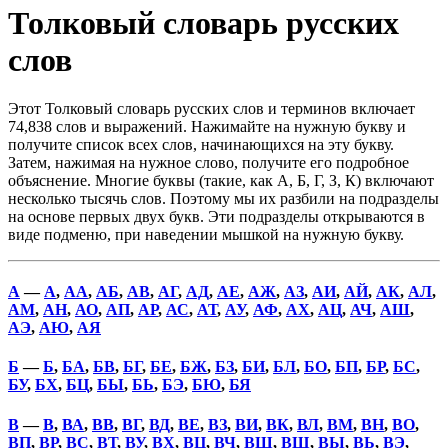
Толковый словарь русских
слов
Этот Толковый словарь русских слов и терминов включает
74,838 слов и выражений. Нажимайте на нужную букву и
получите список всех слов, начинающихся на эту букву.
Затем, нажимая на нужное слово, получите его подробное
объяснение. Многие буквы (такие, как А, Б, Г, З, К) включают
несколько тысячь слов. Поэтому мы их разбили на подразделы
на основе первых двух букв. Эти подразделы открываются в
виде подменю, при наведении мышкой на нужную букву.
А
—
А
,
АА
,
АБ
,
АВ
,
АГ
,
АД
,
АЕ
,
АЖ
,
АЗ
,
АИ
,
АЙ
,
АК
,
АЛ
,
АМ
,
АН
,
АО
,
АП
,
АР
,
АС
,
АТ
,
АУ
,
АФ
,
АХ
,
АЦ
,
АЧ
,
АШ
,
АЭ
,
АЮ
,
АЯ
Б
—
Б
,
БА
,
БВ
,
БГ
,
БЕ
,
БЖ
,
БЗ
,
БИ
,
БЛ
,
БО
,
БП
,
БР
,
БС
,
БУ
,
БХ
,
БЦ
,
БЫ
,
БЬ
,
БЭ
,
БЮ
,
БЯ
В
—
В
,
ВА
,
ВВ
,
ВГ
,
ВД
,
ВЕ
,
ВЗ
,
ВИ
,
ВК
,
ВЛ
,
ВМ
,
ВН
,
ВО
,
ВП
,
ВР
,
ВС
,
ВТ
,
ВУ
,
ВХ
,
ВЦ
,
ВЧ
,
ВШ
,
ВЩ
,
ВЫ
,
ВЬ
,
ВЭ
,