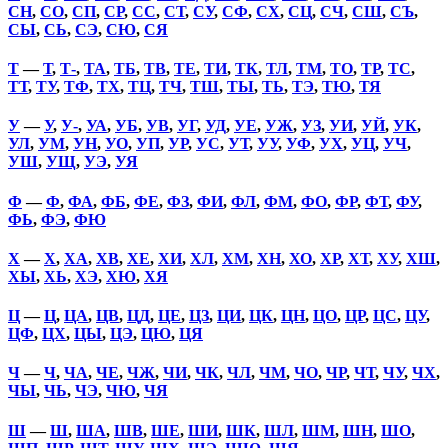
СН
,
СО
,
СП
,
СР
,
СС
,
СТ
,
СУ
,
СФ
,
СХ
,
СЦ
,
СЧ
,
СШ
,
СЪ
,
СЫ
,
СЬ
,
СЭ
,
СЮ
,
СЯ
Т
—
Т
,
Т-
,
ТА
,
ТБ
,
ТВ
,
ТЕ
,
ТИ
,
ТК
,
ТЛ
,
ТМ
,
ТО
,
ТР
,
ТС
,
ТТ
,
ТУ
,
ТФ
,
ТХ
,
ТЦ
,
ТЧ
,
ТШ
,
ТЫ
,
ТЬ
,
ТЭ
,
ТЮ
,
ТЯ
У
—
У
,
У-
,
УА
,
УБ
,
УВ
,
УГ
,
УД
,
УЕ
,
УЖ
,
УЗ
,
УИ
,
УЙ
,
УК
,
УЛ
,
УМ
,
УН
,
УО
,
УП
,
УР
,
УС
,
УТ
,
УУ
,
УФ
,
УХ
,
УЦ
,
УЧ
,
УШ
,
УЩ
,
УЭ
,
УЯ
Ф
—
Ф
,
ФА
,
ФБ
,
ФЕ
,
ФЗ
,
ФИ
,
ФЛ
,
ФМ
,
ФО
,
ФР
,
ФТ
,
ФУ
,
ФЬ
,
ФЭ
,
ФЮ
Х
—
Х
,
ХА
,
ХВ
,
ХЕ
,
ХИ
,
ХЛ
,
ХМ
,
ХН
,
ХО
,
ХР
,
ХТ
,
ХУ
,
ХШ
,
ХЫ
,
ХЬ
,
ХЭ
,
ХЮ
,
ХЯ
Ц
—
Ц
,
ЦА
,
ЦВ
,
ЦД
,
ЦЕ
,
ЦЗ
,
ЦИ
,
ЦК
,
ЦН
,
ЦО
,
ЦР
,
ЦС
,
ЦУ
,
ЦФ
,
ЦХ
,
ЦЫ
,
ЦЭ
,
ЦЮ
,
ЦЯ
Ч
—
Ч
,
ЧА
,
ЧЕ
,
ЧЖ
,
ЧИ
,
ЧК
,
ЧЛ
,
ЧМ
,
ЧО
,
ЧР
,
ЧТ
,
ЧУ
,
ЧХ
,
ЧЫ
,
ЧЬ
,
ЧЭ
,
ЧЮ
,
ЧЯ
Ш
—
Ш
,
ША
,
ШВ
,
ШЕ
,
ШИ
,
ШК
,
ШЛ
,
ШМ
,
ШН
,
ШО
,