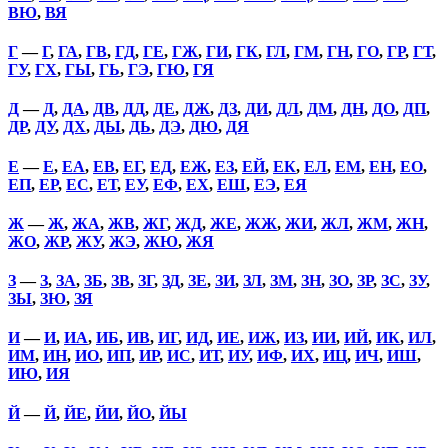
ВЮ
,
ВЯ
Г
—
Г
,
ГА
,
ГВ
,
ГД
,
ГЕ
,
ГЖ
,
ГИ
,
ГК
,
ГЛ
,
ГМ
,
ГН
,
ГО
,
ГР
,
ГТ
,
ГУ
,
ГХ
,
ГЫ
,
ГЬ
,
ГЭ
,
ГЮ
,
ГЯ
Д
—
Д
,
ДА
,
ДВ
,
ДД
,
ДЕ
,
ДЖ
,
ДЗ
,
ДИ
,
ДЛ
,
ДМ
,
ДН
,
ДО
,
ДП
,
ДР
,
ДУ
,
ДХ
,
ДЫ
,
ДЬ
,
ДЭ
,
ДЮ
,
ДЯ
Е
—
Е
,
ЕА
,
ЕВ
,
ЕГ
,
ЕД
,
ЕЖ
,
ЕЗ
,
ЕЙ
,
ЕК
,
ЕЛ
,
ЕМ
,
ЕН
,
ЕО
,
ЕП
,
ЕР
,
ЕС
,
ЕТ
,
ЕУ
,
ЕФ
,
ЕХ
,
ЕШ
,
ЕЭ
,
ЕЯ
Ж
—
Ж
,
ЖА
,
ЖВ
,
ЖГ
,
ЖД
,
ЖЕ
,
ЖЖ
,
ЖИ
,
ЖЛ
,
ЖМ
,
ЖН
,
ЖО
,
ЖР
,
ЖУ
,
ЖЭ
,
ЖЮ
,
ЖЯ
З
—
З
,
ЗА
,
ЗБ
,
ЗВ
,
ЗГ
,
ЗД
,
ЗЕ
,
ЗИ
,
ЗЛ
,
ЗМ
,
ЗН
,
ЗО
,
ЗР
,
ЗС
,
ЗУ
,
ЗЫ
,
ЗЮ
,
ЗЯ
И
—
И
,
ИА
,
ИБ
,
ИВ
,
ИГ
,
ИД
,
ИЕ
,
ИЖ
,
ИЗ
,
ИИ
,
ИЙ
,
ИК
,
ИЛ
,
ИМ
,
ИН
,
ИО
,
ИП
,
ИР
,
ИС
,
ИТ
,
ИУ
,
ИФ
,
ИХ
,
ИЦ
,
ИЧ
,
ИШ
,
ИЮ
,
ИЯ
Й
—
Й
,
ЙЕ
,
ЙИ
,
ЙО
,
ЙЫ