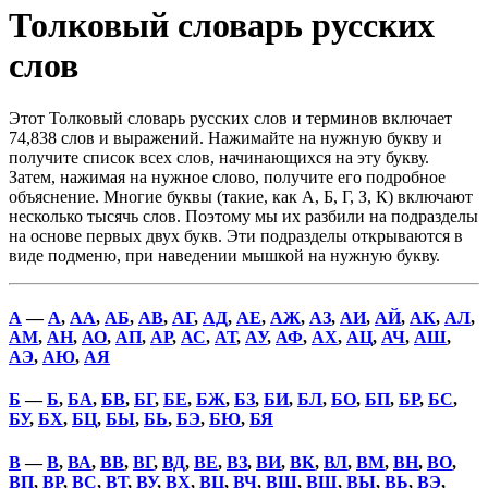
Толковый словарь русских
слов
Этот Толковый словарь русских слов и терминов включает
74,838 слов и выражений. Нажимайте на нужную букву и
получите список всех слов, начинающихся на эту букву.
Затем, нажимая на нужное слово, получите его подробное
объяснение. Многие буквы (такие, как А, Б, Г, З, К) включают
несколько тысячь слов. Поэтому мы их разбили на подразделы
на основе первых двух букв. Эти подразделы открываются в
виде подменю, при наведении мышкой на нужную букву.
А
—
А
,
АА
,
АБ
,
АВ
,
АГ
,
АД
,
АЕ
,
АЖ
,
АЗ
,
АИ
,
АЙ
,
АК
,
АЛ
,
АМ
,
АН
,
АО
,
АП
,
АР
,
АС
,
АТ
,
АУ
,
АФ
,
АХ
,
АЦ
,
АЧ
,
АШ
,
АЭ
,
АЮ
,
АЯ
Б
—
Б
,
БА
,
БВ
,
БГ
,
БЕ
,
БЖ
,
БЗ
,
БИ
,
БЛ
,
БО
,
БП
,
БР
,
БС
,
БУ
,
БХ
,
БЦ
,
БЫ
,
БЬ
,
БЭ
,
БЮ
,
БЯ
В
—
В
,
ВА
,
ВВ
,
ВГ
,
ВД
,
ВЕ
,
ВЗ
,
ВИ
,
ВК
,
ВЛ
,
ВМ
,
ВН
,
ВО
,
ВП
,
ВР
,
ВС
,
ВТ
,
ВУ
,
ВХ
,
ВЦ
,
ВЧ
,
ВШ
,
ВЩ
,
ВЫ
,
ВЬ
,
ВЭ
,