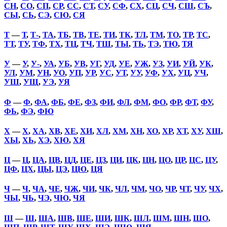
СН
,
СО
,
СП
,
СР
,
СС
,
СТ
,
СУ
,
СФ
,
СХ
,
СЦ
,
СЧ
,
СШ
,
СЪ
,
СЫ
,
СЬ
,
СЭ
,
СЮ
,
СЯ
Т
—
Т
,
Т-
,
ТА
,
ТБ
,
ТВ
,
ТЕ
,
ТИ
,
ТК
,
ТЛ
,
ТМ
,
ТО
,
ТР
,
ТС
,
ТТ
,
ТУ
,
ТФ
,
ТХ
,
ТЦ
,
ТЧ
,
ТШ
,
ТЫ
,
ТЬ
,
ТЭ
,
ТЮ
,
ТЯ
У
—
У
,
У-
,
УА
,
УБ
,
УВ
,
УГ
,
УД
,
УЕ
,
УЖ
,
УЗ
,
УИ
,
УЙ
,
УК
,
УЛ
,
УМ
,
УН
,
УО
,
УП
,
УР
,
УС
,
УТ
,
УУ
,
УФ
,
УХ
,
УЦ
,
УЧ
,
УШ
,
УЩ
,
УЭ
,
УЯ
Ф
—
Ф
,
ФА
,
ФБ
,
ФЕ
,
ФЗ
,
ФИ
,
ФЛ
,
ФМ
,
ФО
,
ФР
,
ФТ
,
ФУ
,
ФЬ
,
ФЭ
,
ФЮ
Х
—
Х
,
ХА
,
ХВ
,
ХЕ
,
ХИ
,
ХЛ
,
ХМ
,
ХН
,
ХО
,
ХР
,
ХТ
,
ХУ
,
ХШ
,
ХЫ
,
ХЬ
,
ХЭ
,
ХЮ
,
ХЯ
Ц
—
Ц
,
ЦА
,
ЦВ
,
ЦД
,
ЦЕ
,
ЦЗ
,
ЦИ
,
ЦК
,
ЦН
,
ЦО
,
ЦР
,
ЦС
,
ЦУ
,
ЦФ
,
ЦХ
,
ЦЫ
,
ЦЭ
,
ЦЮ
,
ЦЯ
Ч
—
Ч
,
ЧА
,
ЧЕ
,
ЧЖ
,
ЧИ
,
ЧК
,
ЧЛ
,
ЧМ
,
ЧО
,
ЧР
,
ЧТ
,
ЧУ
,
ЧХ
,
ЧЫ
,
ЧЬ
,
ЧЭ
,
ЧЮ
,
ЧЯ
Ш
—
Ш
,
ША
,
ШВ
,
ШЕ
,
ШИ
,
ШК
,
ШЛ
,
ШМ
,
ШН
,
ШО
,