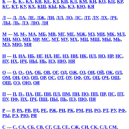
К
—
К
,
К-
,
КА
,
КВ
,
КЕ
,
КЗ
,
КИ
,
КЛ
,
КМ
,
КН
,
КО
,
КП
,
КР
,
КС
,
КТ
,
КУ
,
КХ
,
КШ
,
КЫ
,
КЬ
,
КЭ
,
КЮ
,
КЯ
Л
—
Л
,
ЛА
,
ЛЕ
,
ЛЖ
,
ЛИ
,
ЛЛ
,
ЛО
,
ЛС
,
ЛТ
,
ЛУ
,
ЛХ
,
ЛЧ
,
ЛЫ
,
ЛЬ
,
ЛЭ
,
ЛЮ
,
ЛЯ
М
—
М
,
М-
,
МА
,
МБ
,
МВ
,
МГ
,
МЕ
,
МЖ
,
МЗ
,
МИ
,
МК
,
МЛ
,
МН
,
МО
,
МП
,
МР
,
МС
,
МТ
,
МУ
,
МХ
,
МЦ
,
МШ
,
МЫ
,
МЬ
,
МЭ
,
МЮ
,
МЯ
Н
—
Н
,
НА
,
НБ
,
НГ
,
НД
,
НЕ
,
НЗ
,
НИ
,
НК
,
НЛ
,
НО
,
НР
,
НС
,
НУ
,
НХ
,
НЧ
,
НЫ
,
НЬ
,
НЭ
,
НЮ
,
НЯ
О
—
О
,
О-
,
ОА
,
ОБ
,
ОВ
,
ОГ
,
ОД
,
ОЖ
,
ОЗ
,
ОИ
,
ОЙ
,
ОК
,
ОЛ
,
ОМ
,
ОН
,
ОО
,
ОП
,
ОР
,
ОС
,
ОТ
,
ОУ
,
ОФ
,
ОХ
,
ОЦ
,
ОЧ
,
ОШ
,
ОЩ
,
ОЭ
,
ОЮ
,
ОЯ
П
—
П
,
П-
,
ПА
,
ПЕ
,
ПИ
,
ПЛ
,
ПМ
,
ПН
,
ПО
,
ПП
,
ПР
,
ПС
,
ПТ
,
ПУ
,
ПФ
,
ПХ
,
ПЧ
,
ПШ
,
ПЫ
,
ПЬ
,
ПЭ
,
ПЮ
,
ПЯ
Р
—
Р
,
РА
,
РВ
,
РД
,
РЕ
,
РЖ
,
РИ
,
РК
,
РМ
,
РН
,
РО
,
РТ
,
РУ
,
РФ
,
РЫ
,
РЭ
,
РЮ
,
РЯ
С
—
С
,
СА
,
СБ
,
СВ
,
СГ
,
СД
,
СЕ
,
СЖ
,
СИ
,
СК
,
СЛ
,
СМ
,