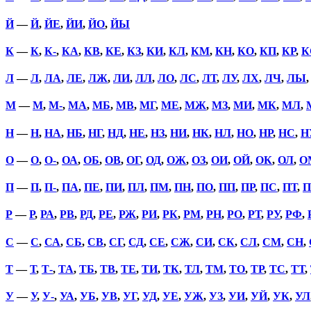
Й
—
Й
,
ЙЕ
,
ЙИ
,
ЙО
,
ЙЫ
К
—
К
,
К-
,
КА
,
КВ
,
КЕ
,
КЗ
,
КИ
,
КЛ
,
КМ
,
КН
,
КО
,
КП
,
КР
,
К
Л
—
Л
,
ЛА
,
ЛЕ
,
ЛЖ
,
ЛИ
,
ЛЛ
,
ЛО
,
ЛС
,
ЛТ
,
ЛУ
,
ЛХ
,
ЛЧ
,
ЛЫ
М
—
М
,
М-
,
МА
,
МБ
,
МВ
,
МГ
,
МЕ
,
МЖ
,
МЗ
,
МИ
,
МК
,
МЛ
,
Н
—
Н
,
НА
,
НБ
,
НГ
,
НД
,
НЕ
,
НЗ
,
НИ
,
НК
,
НЛ
,
НО
,
НР
,
НС
,
Н
О
—
О
,
О-
,
ОА
,
ОБ
,
ОВ
,
ОГ
,
ОД
,
ОЖ
,
ОЗ
,
ОИ
,
ОЙ
,
ОК
,
ОЛ
,
О
П
—
П
,
П-
,
ПА
,
ПЕ
,
ПИ
,
ПЛ
,
ПМ
,
ПН
,
ПО
,
ПП
,
ПР
,
ПС
,
ПТ
,
П
Р
—
Р
,
РА
,
РВ
,
РД
,
РЕ
,
РЖ
,
РИ
,
РК
,
РМ
,
РН
,
РО
,
РТ
,
РУ
,
РФ
,
С
—
С
,
СА
,
СБ
,
СВ
,
СГ
,
СД
,
СЕ
,
СЖ
,
СИ
,
СК
,
СЛ
,
СМ
,
СН
,
Т
—
Т
,
Т-
,
ТА
,
ТБ
,
ТВ
,
ТЕ
,
ТИ
,
ТК
,
ТЛ
,
ТМ
,
ТО
,
ТР
,
ТС
,
ТТ
,
У
—
У
,
У-
,
УА
,
УБ
,
УВ
,
УГ
,
УД
,
УЕ
,
УЖ
,
УЗ
,
УИ
,
УЙ
,
УК
,
УЛ