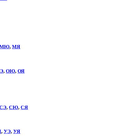
МЮ
,
МЯ
Э
,
ОЮ
,
ОЯ
СЭ
,
СЮ
,
СЯ
Щ
,
УЭ
,
УЯ