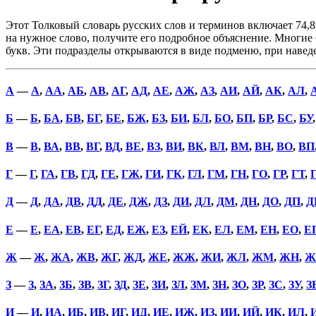
Этот Толковый словарь русских слов и терминов включает 74,8
на нужное слово, получите его подробное объяснение. Многие б
букв. Эти подразделы открываются в виде подменю, при наве
А
—
А
,
АА
,
АБ
,
АВ
,
АГ
,
АД
,
АЕ
,
АЖ
,
АЗ
,
АИ
,
АЙ
,
АК
,
АЛ
,
Б
—
Б
,
БА
,
БВ
,
БГ
,
БЕ
,
БЖ
,
БЗ
,
БИ
,
БЛ
,
БО
,
БП
,
БР
,
БС
,
БУ
В
—
В
,
ВА
,
ВВ
,
ВГ
,
ВД
,
ВЕ
,
ВЗ
,
ВИ
,
ВК
,
ВЛ
,
ВМ
,
ВН
,
ВО
,
ВП
Г
—
Г
,
ГА
,
ГВ
,
ГД
,
ГЕ
,
ГЖ
,
ГИ
,
ГК
,
ГЛ
,
ГМ
,
ГН
,
ГО
,
ГР
,
ГТ
,
Д
—
Д
,
ДА
,
ДВ
,
ДД
,
ДЕ
,
ДЖ
,
ДЗ
,
ДИ
,
ДЛ
,
ДМ
,
ДН
,
ДО
,
ДП
,
Д
Е
—
Е
,
ЕА
,
ЕВ
,
ЕГ
,
ЕД
,
ЕЖ
,
ЕЗ
,
ЕЙ
,
ЕК
,
ЕЛ
,
ЕМ
,
ЕН
,
ЕО
,
Е
Ж
—
Ж
,
ЖА
,
ЖВ
,
ЖГ
,
ЖД
,
ЖЕ
,
ЖЖ
,
ЖИ
,
ЖЛ
,
ЖМ
,
ЖН
,
Ж
З
—
З
,
ЗА
,
ЗБ
,
ЗВ
,
ЗГ
,
ЗД
,
ЗЕ
,
ЗИ
,
ЗЛ
,
ЗМ
,
ЗН
,
ЗО
,
ЗР
,
ЗС
,
ЗУ
,
З
И
—
И
,
ИА
,
ИБ
,
ИВ
,
ИГ
,
ИД
,
ИЕ
,
ИЖ
,
ИЗ
,
ИИ
,
ИЙ
,
ИК
,
ИЛ
,