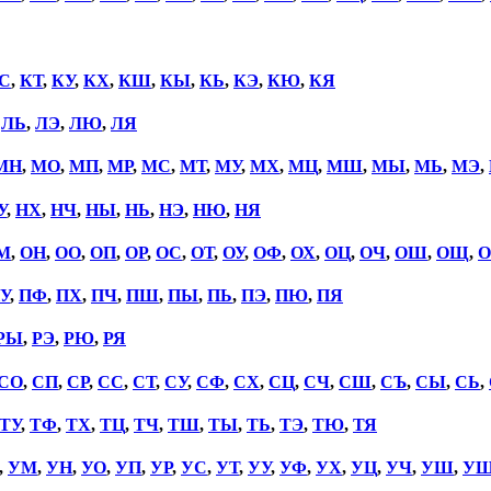
С
,
КТ
,
КУ
,
КХ
,
КШ
,
КЫ
,
КЬ
,
КЭ
,
КЮ
,
КЯ
,
ЛЬ
,
ЛЭ
,
ЛЮ
,
ЛЯ
МН
,
МО
,
МП
,
МР
,
МС
,
МТ
,
МУ
,
МХ
,
МЦ
,
МШ
,
МЫ
,
МЬ
,
МЭ
,
У
,
НХ
,
НЧ
,
НЫ
,
НЬ
,
НЭ
,
НЮ
,
НЯ
М
,
ОН
,
ОО
,
ОП
,
ОР
,
ОС
,
ОТ
,
ОУ
,
ОФ
,
ОХ
,
ОЦ
,
ОЧ
,
ОШ
,
ОЩ
,
О
У
,
ПФ
,
ПХ
,
ПЧ
,
ПШ
,
ПЫ
,
ПЬ
,
ПЭ
,
ПЮ
,
ПЯ
РЫ
,
РЭ
,
РЮ
,
РЯ
СО
,
СП
,
СР
,
СС
,
СТ
,
СУ
,
СФ
,
СХ
,
СЦ
,
СЧ
,
СШ
,
СЪ
,
СЫ
,
СЬ
,
ТУ
,
ТФ
,
ТХ
,
ТЦ
,
ТЧ
,
ТШ
,
ТЫ
,
ТЬ
,
ТЭ
,
ТЮ
,
ТЯ
,
УМ
,
УН
,
УО
,
УП
,
УР
,
УС
,
УТ
,
УУ
,
УФ
,
УХ
,
УЦ
,
УЧ
,
УШ
,
У