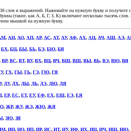
38 слов и выражений. Нажимайте на нужную букву и получите сп
уквы (такие, как А, Б, Г, З, К) включают несколько тысячь слов
дении мышкой на нужную букву.
АМ
,
АН
,
АО
,
АП
,
АР
,
АС
,
АТ
,
АУ
,
АФ
,
АХ
,
АЦ
,
АЧ
,
АШ
,
АЭ
,
А
,
БХ
,
БЦ
,
БЫ
,
БЬ
,
БЭ
,
БЮ
,
БЯ
,
ВР
,
ВС
,
ВТ
,
ВУ
,
ВХ
,
ВЦ
,
ВЧ
,
ВШ
,
ВЩ
,
ВЫ
,
ВЬ
,
ВЭ
,
ВЮ
,
ВЯ
ГУ
,
ГХ
,
ГЫ
,
ГЬ
,
ГЭ
,
ГЮ
,
ГЯ
Р
,
ДУ
,
ДХ
,
ДЫ
,
ДЬ
,
ДЭ
,
ДЮ
,
ДЯ
П
,
ЕР
,
ЕС
,
ЕТ
,
ЕУ
,
ЕФ
,
ЕХ
,
ЕШ
,
ЕЭ
,
ЕЯ
О
,
ЖР
,
ЖУ
,
ЖЭ
,
ЖЮ
,
ЖЯ
Ы
,
ЗЮ
,
ЗЯ
ИМ
,
ИН
,
ИО
,
ИП
,
ИР
,
ИС
,
ИТ
,
ИУ
,
ИФ
,
ИХ
,
ИЦ
,
ИЧ
,
ИШ
,
ИЮ
,