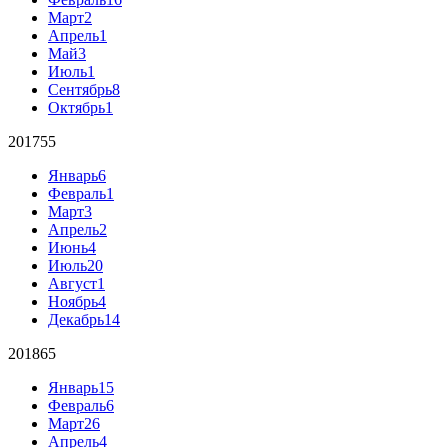
Март
2
Апрель
1
Май
3
Июль
1
Сентябрь
8
Октябрь
1
2017
55
Январь
6
Февраль
1
Март
3
Апрель
2
Июнь
4
Июль
20
Август
1
Ноябрь
4
Декабрь
14
2018
65
Январь
15
Февраль
6
Март
26
Апрель
4