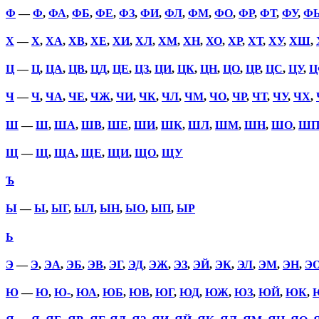
Ф
—
Ф
,
ФА
,
ФБ
,
ФЕ
,
ФЗ
,
ФИ
,
ФЛ
,
ФМ
,
ФО
,
ФР
,
ФТ
,
ФУ
,
Ф
Х
—
Х
,
ХА
,
ХВ
,
ХЕ
,
ХИ
,
ХЛ
,
ХМ
,
ХН
,
ХО
,
ХР
,
ХТ
,
ХУ
,
ХШ
,
Ц
—
Ц
,
ЦА
,
ЦВ
,
ЦД
,
ЦЕ
,
ЦЗ
,
ЦИ
,
ЦК
,
ЦН
,
ЦО
,
ЦР
,
ЦС
,
ЦУ
,
Ц
Ч
—
Ч
,
ЧА
,
ЧЕ
,
ЧЖ
,
ЧИ
,
ЧК
,
ЧЛ
,
ЧМ
,
ЧО
,
ЧР
,
ЧТ
,
ЧУ
,
ЧХ
,
Ш
—
Ш
,
ША
,
ШВ
,
ШЕ
,
ШИ
,
ШК
,
ШЛ
,
ШМ
,
ШН
,
ШО
,
Ш
Щ
—
Щ
,
ЩА
,
ЩЕ
,
ЩИ
,
ЩО
,
ЩУ
Ъ
Ы
—
Ы
,
ЫГ
,
ЫЛ
,
ЫН
,
ЫО
,
ЫП
,
ЫР
Ь
Э
—
Э
,
ЭА
,
ЭБ
,
ЭВ
,
ЭГ
,
ЭД
,
ЭЖ
,
ЭЗ
,
ЭЙ
,
ЭК
,
ЭЛ
,
ЭМ
,
ЭН
,
Э
Ю
—
Ю
,
Ю-
,
ЮА
,
ЮБ
,
ЮВ
,
ЮГ
,
ЮД
,
ЮЖ
,
ЮЗ
,
ЮЙ
,
ЮК
,