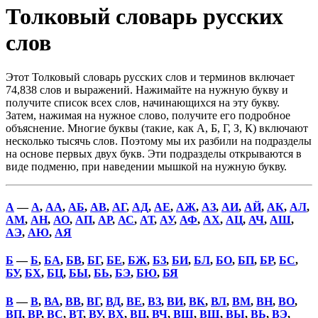
Толковый словарь русских
слов
Этот Толковый словарь русских слов и терминов включает
74,838 слов и выражений. Нажимайте на нужную букву и
получите список всех слов, начинающихся на эту букву.
Затем, нажимая на нужное слово, получите его подробное
объяснение. Многие буквы (такие, как А, Б, Г, З, К) включают
несколько тысячь слов. Поэтому мы их разбили на подразделы
на основе первых двух букв. Эти подразделы открываются в
виде подменю, при наведении мышкой на нужную букву.
А
—
А
,
АА
,
АБ
,
АВ
,
АГ
,
АД
,
АЕ
,
АЖ
,
АЗ
,
АИ
,
АЙ
,
АК
,
АЛ
,
АМ
,
АН
,
АО
,
АП
,
АР
,
АС
,
АТ
,
АУ
,
АФ
,
АХ
,
АЦ
,
АЧ
,
АШ
,
АЭ
,
АЮ
,
АЯ
Б
—
Б
,
БА
,
БВ
,
БГ
,
БЕ
,
БЖ
,
БЗ
,
БИ
,
БЛ
,
БО
,
БП
,
БР
,
БС
,
БУ
,
БХ
,
БЦ
,
БЫ
,
БЬ
,
БЭ
,
БЮ
,
БЯ
В
—
В
,
ВА
,
ВВ
,
ВГ
,
ВД
,
ВЕ
,
ВЗ
,
ВИ
,
ВК
,
ВЛ
,
ВМ
,
ВН
,
ВО
,
ВП
,
ВР
,
ВС
,
ВТ
,
ВУ
,
ВХ
,
ВЦ
,
ВЧ
,
ВШ
,
ВЩ
,
ВЫ
,
ВЬ
,
ВЭ
,