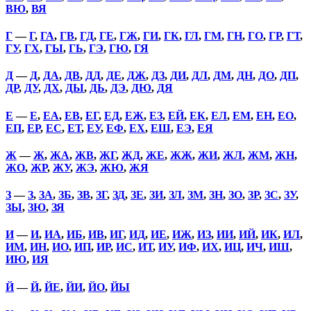
ВЮ
,
ВЯ
Г
—
Г
,
ГА
,
ГВ
,
ГД
,
ГЕ
,
ГЖ
,
ГИ
,
ГК
,
ГЛ
,
ГМ
,
ГН
,
ГО
,
ГР
,
ГТ
,
ГУ
,
ГХ
,
ГЫ
,
ГЬ
,
ГЭ
,
ГЮ
,
ГЯ
Д
—
Д
,
ДА
,
ДВ
,
ДД
,
ДЕ
,
ДЖ
,
ДЗ
,
ДИ
,
ДЛ
,
ДМ
,
ДН
,
ДО
,
ДП
,
ДР
,
ДУ
,
ДХ
,
ДЫ
,
ДЬ
,
ДЭ
,
ДЮ
,
ДЯ
Е
—
Е
,
ЕА
,
ЕВ
,
ЕГ
,
ЕД
,
ЕЖ
,
ЕЗ
,
ЕЙ
,
ЕК
,
ЕЛ
,
ЕМ
,
ЕН
,
ЕО
,
ЕП
,
ЕР
,
ЕС
,
ЕТ
,
ЕУ
,
ЕФ
,
ЕХ
,
ЕШ
,
ЕЭ
,
ЕЯ
Ж
—
Ж
,
ЖА
,
ЖВ
,
ЖГ
,
ЖД
,
ЖЕ
,
ЖЖ
,
ЖИ
,
ЖЛ
,
ЖМ
,
ЖН
,
ЖО
,
ЖР
,
ЖУ
,
ЖЭ
,
ЖЮ
,
ЖЯ
З
—
З
,
ЗА
,
ЗБ
,
ЗВ
,
ЗГ
,
ЗД
,
ЗЕ
,
ЗИ
,
ЗЛ
,
ЗМ
,
ЗН
,
ЗО
,
ЗР
,
ЗС
,
ЗУ
,
ЗЫ
,
ЗЮ
,
ЗЯ
И
—
И
,
ИА
,
ИБ
,
ИВ
,
ИГ
,
ИД
,
ИЕ
,
ИЖ
,
ИЗ
,
ИИ
,
ИЙ
,
ИК
,
ИЛ
,
ИМ
,
ИН
,
ИО
,
ИП
,
ИР
,
ИС
,
ИТ
,
ИУ
,
ИФ
,
ИХ
,
ИЦ
,
ИЧ
,
ИШ
,
ИЮ
,
ИЯ
Й
—
Й
,
ЙЕ
,
ЙИ
,
ЙО
,
ЙЫ