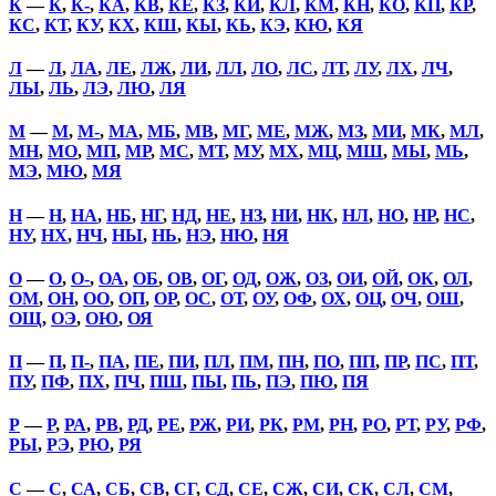
К
—
К
,
К-
,
КА
,
КВ
,
КЕ
,
КЗ
,
КИ
,
КЛ
,
КМ
,
КН
,
КО
,
КП
,
КР
,
КС
,
КТ
,
КУ
,
КХ
,
КШ
,
КЫ
,
КЬ
,
КЭ
,
КЮ
,
КЯ
Л
—
Л
,
ЛА
,
ЛЕ
,
ЛЖ
,
ЛИ
,
ЛЛ
,
ЛО
,
ЛС
,
ЛТ
,
ЛУ
,
ЛХ
,
ЛЧ
,
ЛЫ
,
ЛЬ
,
ЛЭ
,
ЛЮ
,
ЛЯ
М
—
М
,
М-
,
МА
,
МБ
,
МВ
,
МГ
,
МЕ
,
МЖ
,
МЗ
,
МИ
,
МК
,
МЛ
,
МН
,
МО
,
МП
,
МР
,
МС
,
МТ
,
МУ
,
МХ
,
МЦ
,
МШ
,
МЫ
,
МЬ
,
МЭ
,
МЮ
,
МЯ
Н
—
Н
,
НА
,
НБ
,
НГ
,
НД
,
НЕ
,
НЗ
,
НИ
,
НК
,
НЛ
,
НО
,
НР
,
НС
,
НУ
,
НХ
,
НЧ
,
НЫ
,
НЬ
,
НЭ
,
НЮ
,
НЯ
О
—
О
,
О-
,
ОА
,
ОБ
,
ОВ
,
ОГ
,
ОД
,
ОЖ
,
ОЗ
,
ОИ
,
ОЙ
,
ОК
,
ОЛ
,
ОМ
,
ОН
,
ОО
,
ОП
,
ОР
,
ОС
,
ОТ
,
ОУ
,
ОФ
,
ОХ
,
ОЦ
,
ОЧ
,
ОШ
,
ОЩ
,
ОЭ
,
ОЮ
,
ОЯ
П
—
П
,
П-
,
ПА
,
ПЕ
,
ПИ
,
ПЛ
,
ПМ
,
ПН
,
ПО
,
ПП
,
ПР
,
ПС
,
ПТ
,
ПУ
,
ПФ
,
ПХ
,
ПЧ
,
ПШ
,
ПЫ
,
ПЬ
,
ПЭ
,
ПЮ
,
ПЯ
Р
—
Р
,
РА
,
РВ
,
РД
,
РЕ
,
РЖ
,
РИ
,
РК
,
РМ
,
РН
,
РО
,
РТ
,
РУ
,
РФ
,
РЫ
,
РЭ
,
РЮ
,
РЯ
С
—
С
,
СА
,
СБ
,
СВ
,
СГ
,
СД
,
СЕ
,
СЖ
,
СИ
,
СК
,
СЛ
,
СМ
,