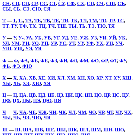
СН
,
СО
,
СП
,
СР
,
СС
,
СТ
,
СУ
,
СФ
,
СХ
,
СЦ
,
СЧ
,
СШ
,
СЪ
,
СЫ
,
СЬ
,
СЭ
,
СЮ
,
СЯ
Т
—
Т
,
Т-
,
ТА
,
ТБ
,
ТВ
,
ТЕ
,
ТИ
,
ТК
,
ТЛ
,
ТМ
,
ТО
,
ТР
,
ТС
,
ТТ
,
ТУ
,
ТФ
,
ТХ
,
ТЦ
,
ТЧ
,
ТШ
,
ТЫ
,
ТЬ
,
ТЭ
,
ТЮ
,
ТЯ
У
—
У
,
У-
,
УА
,
УБ
,
УВ
,
УГ
,
УД
,
УЕ
,
УЖ
,
УЗ
,
УИ
,
УЙ
,
УК
,
УЛ
,
УМ
,
УН
,
УО
,
УП
,
УР
,
УС
,
УТ
,
УУ
,
УФ
,
УХ
,
УЦ
,
УЧ
,
УШ
,
УЩ
,
УЭ
,
УЯ
Ф
—
Ф
,
ФА
,
ФБ
,
ФЕ
,
ФЗ
,
ФИ
,
ФЛ
,
ФМ
,
ФО
,
ФР
,
ФТ
,
ФУ
,
ФЬ
,
ФЭ
,
ФЮ
Х
—
Х
,
ХА
,
ХВ
,
ХЕ
,
ХИ
,
ХЛ
,
ХМ
,
ХН
,
ХО
,
ХР
,
ХТ
,
ХУ
,
ХШ
,
ХЫ
,
ХЬ
,
ХЭ
,
ХЮ
,
ХЯ
Ц
—
Ц
,
ЦА
,
ЦВ
,
ЦД
,
ЦЕ
,
ЦЗ
,
ЦИ
,
ЦК
,
ЦН
,
ЦО
,
ЦР
,
ЦС
,
ЦУ
,
ЦФ
,
ЦХ
,
ЦЫ
,
ЦЭ
,
ЦЮ
,
ЦЯ
Ч
—
Ч
,
ЧА
,
ЧЕ
,
ЧЖ
,
ЧИ
,
ЧК
,
ЧЛ
,
ЧМ
,
ЧО
,
ЧР
,
ЧТ
,
ЧУ
,
ЧХ
,
ЧЫ
,
ЧЬ
,
ЧЭ
,
ЧЮ
,
ЧЯ
Ш
—
Ш
,
ША
,
ШВ
,
ШЕ
,
ШИ
,
ШК
,
ШЛ
,
ШМ
,
ШН
,
ШО
,