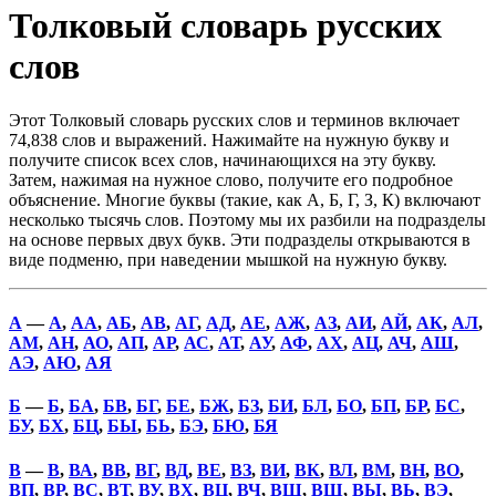
Толковый словарь русских
слов
Этот Толковый словарь русских слов и терминов включает
74,838 слов и выражений. Нажимайте на нужную букву и
получите список всех слов, начинающихся на эту букву.
Затем, нажимая на нужное слово, получите его подробное
объяснение. Многие буквы (такие, как А, Б, Г, З, К) включают
несколько тысячь слов. Поэтому мы их разбили на подразделы
на основе первых двух букв. Эти подразделы открываются в
виде подменю, при наведении мышкой на нужную букву.
А
—
А
,
АА
,
АБ
,
АВ
,
АГ
,
АД
,
АЕ
,
АЖ
,
АЗ
,
АИ
,
АЙ
,
АК
,
АЛ
,
АМ
,
АН
,
АО
,
АП
,
АР
,
АС
,
АТ
,
АУ
,
АФ
,
АХ
,
АЦ
,
АЧ
,
АШ
,
АЭ
,
АЮ
,
АЯ
Б
—
Б
,
БА
,
БВ
,
БГ
,
БЕ
,
БЖ
,
БЗ
,
БИ
,
БЛ
,
БО
,
БП
,
БР
,
БС
,
БУ
,
БХ
,
БЦ
,
БЫ
,
БЬ
,
БЭ
,
БЮ
,
БЯ
В
—
В
,
ВА
,
ВВ
,
ВГ
,
ВД
,
ВЕ
,
ВЗ
,
ВИ
,
ВК
,
ВЛ
,
ВМ
,
ВН
,
ВО
,
ВП
,
ВР
,
ВС
,
ВТ
,
ВУ
,
ВХ
,
ВЦ
,
ВЧ
,
ВШ
,
ВЩ
,
ВЫ
,
ВЬ
,
ВЭ
,