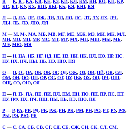
К
—
К
,
К-
,
КА
,
КВ
,
КЕ
,
КЗ
,
КИ
,
КЛ
,
КМ
,
КН
,
КО
,
КП
,
КР
,
КС
,
КТ
,
КУ
,
КХ
,
КШ
,
КЫ
,
КЬ
,
КЭ
,
КЮ
,
КЯ
Л
—
Л
,
ЛА
,
ЛЕ
,
ЛЖ
,
ЛИ
,
ЛЛ
,
ЛО
,
ЛС
,
ЛТ
,
ЛУ
,
ЛХ
,
ЛЧ
,
ЛЫ
,
ЛЬ
,
ЛЭ
,
ЛЮ
,
ЛЯ
М
—
М
,
М-
,
МА
,
МБ
,
МВ
,
МГ
,
МЕ
,
МЖ
,
МЗ
,
МИ
,
МК
,
МЛ
,
МН
,
МО
,
МП
,
МР
,
МС
,
МТ
,
МУ
,
МХ
,
МЦ
,
МШ
,
МЫ
,
МЬ
,
МЭ
,
МЮ
,
МЯ
Н
—
Н
,
НА
,
НБ
,
НГ
,
НД
,
НЕ
,
НЗ
,
НИ
,
НК
,
НЛ
,
НО
,
НР
,
НС
,
НУ
,
НХ
,
НЧ
,
НЫ
,
НЬ
,
НЭ
,
НЮ
,
НЯ
О
—
О
,
О-
,
ОА
,
ОБ
,
ОВ
,
ОГ
,
ОД
,
ОЖ
,
ОЗ
,
ОИ
,
ОЙ
,
ОК
,
ОЛ
,
ОМ
,
ОН
,
ОО
,
ОП
,
ОР
,
ОС
,
ОТ
,
ОУ
,
ОФ
,
ОХ
,
ОЦ
,
ОЧ
,
ОШ
,
ОЩ
,
ОЭ
,
ОЮ
,
ОЯ
П
—
П
,
П-
,
ПА
,
ПЕ
,
ПИ
,
ПЛ
,
ПМ
,
ПН
,
ПО
,
ПП
,
ПР
,
ПС
,
ПТ
,
ПУ
,
ПФ
,
ПХ
,
ПЧ
,
ПШ
,
ПЫ
,
ПЬ
,
ПЭ
,
ПЮ
,
ПЯ
Р
—
Р
,
РА
,
РВ
,
РД
,
РЕ
,
РЖ
,
РИ
,
РК
,
РМ
,
РН
,
РО
,
РТ
,
РУ
,
РФ
,
РЫ
,
РЭ
,
РЮ
,
РЯ
С
—
С
,
СА
,
СБ
,
СВ
,
СГ
,
СД
,
СЕ
,
СЖ
,
СИ
,
СК
,
СЛ
,
СМ
,