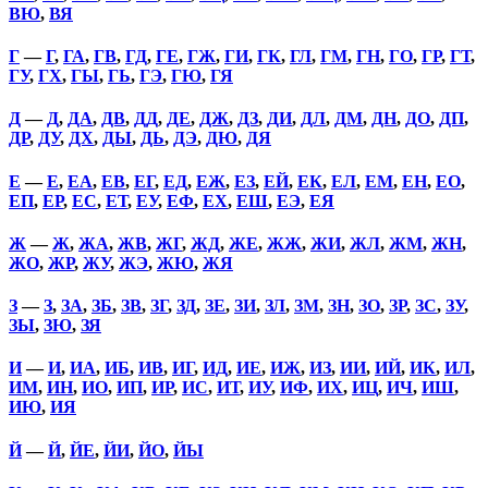
ВЮ
,
ВЯ
Г
—
Г
,
ГА
,
ГВ
,
ГД
,
ГЕ
,
ГЖ
,
ГИ
,
ГК
,
ГЛ
,
ГМ
,
ГН
,
ГО
,
ГР
,
ГТ
,
ГУ
,
ГХ
,
ГЫ
,
ГЬ
,
ГЭ
,
ГЮ
,
ГЯ
Д
—
Д
,
ДА
,
ДВ
,
ДД
,
ДЕ
,
ДЖ
,
ДЗ
,
ДИ
,
ДЛ
,
ДМ
,
ДН
,
ДО
,
ДП
,
ДР
,
ДУ
,
ДХ
,
ДЫ
,
ДЬ
,
ДЭ
,
ДЮ
,
ДЯ
Е
—
Е
,
ЕА
,
ЕВ
,
ЕГ
,
ЕД
,
ЕЖ
,
ЕЗ
,
ЕЙ
,
ЕК
,
ЕЛ
,
ЕМ
,
ЕН
,
ЕО
,
ЕП
,
ЕР
,
ЕС
,
ЕТ
,
ЕУ
,
ЕФ
,
ЕХ
,
ЕШ
,
ЕЭ
,
ЕЯ
Ж
—
Ж
,
ЖА
,
ЖВ
,
ЖГ
,
ЖД
,
ЖЕ
,
ЖЖ
,
ЖИ
,
ЖЛ
,
ЖМ
,
ЖН
,
ЖО
,
ЖР
,
ЖУ
,
ЖЭ
,
ЖЮ
,
ЖЯ
З
—
З
,
ЗА
,
ЗБ
,
ЗВ
,
ЗГ
,
ЗД
,
ЗЕ
,
ЗИ
,
ЗЛ
,
ЗМ
,
ЗН
,
ЗО
,
ЗР
,
ЗС
,
ЗУ
,
ЗЫ
,
ЗЮ
,
ЗЯ
И
—
И
,
ИА
,
ИБ
,
ИВ
,
ИГ
,
ИД
,
ИЕ
,
ИЖ
,
ИЗ
,
ИИ
,
ИЙ
,
ИК
,
ИЛ
,
ИМ
,
ИН
,
ИО
,
ИП
,
ИР
,
ИС
,
ИТ
,
ИУ
,
ИФ
,
ИХ
,
ИЦ
,
ИЧ
,
ИШ
,
ИЮ
,
ИЯ
Й
—
Й
,
ЙЕ
,
ЙИ
,
ЙО
,
ЙЫ