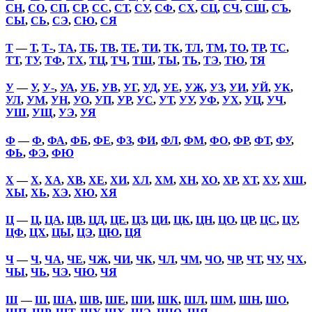
СН
,
СО
,
СП
,
СР
,
СС
,
СТ
,
СУ
,
СФ
,
СХ
,
СЦ
,
СЧ
,
СШ
,
СЪ
,
СЫ
,
СЬ
,
СЭ
,
СЮ
,
СЯ
Т
—
Т
,
Т-
,
ТА
,
ТБ
,
ТВ
,
ТЕ
,
ТИ
,
ТК
,
ТЛ
,
ТМ
,
ТО
,
ТР
,
ТС
,
ТТ
,
ТУ
,
ТФ
,
ТХ
,
ТЦ
,
ТЧ
,
ТШ
,
ТЫ
,
ТЬ
,
ТЭ
,
ТЮ
,
ТЯ
У
—
У
,
У-
,
УА
,
УБ
,
УВ
,
УГ
,
УД
,
УЕ
,
УЖ
,
УЗ
,
УИ
,
УЙ
,
УК
,
УЛ
,
УМ
,
УН
,
УО
,
УП
,
УР
,
УС
,
УТ
,
УУ
,
УФ
,
УХ
,
УЦ
,
УЧ
,
УШ
,
УЩ
,
УЭ
,
УЯ
Ф
—
Ф
,
ФА
,
ФБ
,
ФЕ
,
ФЗ
,
ФИ
,
ФЛ
,
ФМ
,
ФО
,
ФР
,
ФТ
,
ФУ
,
ФЬ
,
ФЭ
,
ФЮ
Х
—
Х
,
ХА
,
ХВ
,
ХЕ
,
ХИ
,
ХЛ
,
ХМ
,
ХН
,
ХО
,
ХР
,
ХТ
,
ХУ
,
ХШ
,
ХЫ
,
ХЬ
,
ХЭ
,
ХЮ
,
ХЯ
Ц
—
Ц
,
ЦА
,
ЦВ
,
ЦД
,
ЦЕ
,
ЦЗ
,
ЦИ
,
ЦК
,
ЦН
,
ЦО
,
ЦР
,
ЦС
,
ЦУ
,
ЦФ
,
ЦХ
,
ЦЫ
,
ЦЭ
,
ЦЮ
,
ЦЯ
Ч
—
Ч
,
ЧА
,
ЧЕ
,
ЧЖ
,
ЧИ
,
ЧК
,
ЧЛ
,
ЧМ
,
ЧО
,
ЧР
,
ЧТ
,
ЧУ
,
ЧХ
,
ЧЫ
,
ЧЬ
,
ЧЭ
,
ЧЮ
,
ЧЯ
Ш
—
Ш
,
ША
,
ШВ
,
ШЕ
,
ШИ
,
ШК
,
ШЛ
,
ШМ
,
ШН
,
ШО
,