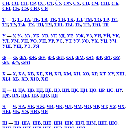
СН
,
СО
,
СП
,
СР
,
СС
,
СТ
,
СУ
,
СФ
,
СХ
,
СЦ
,
СЧ
,
СШ
,
СЪ
,
СЫ
,
СЬ
,
СЭ
,
СЮ
,
СЯ
Т
—
Т
,
Т-
,
ТА
,
ТБ
,
ТВ
,
ТЕ
,
ТИ
,
ТК
,
ТЛ
,
ТМ
,
ТО
,
ТР
,
ТС
,
ТТ
,
ТУ
,
ТФ
,
ТХ
,
ТЦ
,
ТЧ
,
ТШ
,
ТЫ
,
ТЬ
,
ТЭ
,
ТЮ
,
ТЯ
У
—
У
,
У-
,
УА
,
УБ
,
УВ
,
УГ
,
УД
,
УЕ
,
УЖ
,
УЗ
,
УИ
,
УЙ
,
УК
,
УЛ
,
УМ
,
УН
,
УО
,
УП
,
УР
,
УС
,
УТ
,
УУ
,
УФ
,
УХ
,
УЦ
,
УЧ
,
УШ
,
УЩ
,
УЭ
,
УЯ
Ф
—
Ф
,
ФА
,
ФБ
,
ФЕ
,
ФЗ
,
ФИ
,
ФЛ
,
ФМ
,
ФО
,
ФР
,
ФТ
,
ФУ
,
ФЬ
,
ФЭ
,
ФЮ
Х
—
Х
,
ХА
,
ХВ
,
ХЕ
,
ХИ
,
ХЛ
,
ХМ
,
ХН
,
ХО
,
ХР
,
ХТ
,
ХУ
,
ХШ
,
ХЫ
,
ХЬ
,
ХЭ
,
ХЮ
,
ХЯ
Ц
—
Ц
,
ЦА
,
ЦВ
,
ЦД
,
ЦЕ
,
ЦЗ
,
ЦИ
,
ЦК
,
ЦН
,
ЦО
,
ЦР
,
ЦС
,
ЦУ
,
ЦФ
,
ЦХ
,
ЦЫ
,
ЦЭ
,
ЦЮ
,
ЦЯ
Ч
—
Ч
,
ЧА
,
ЧЕ
,
ЧЖ
,
ЧИ
,
ЧК
,
ЧЛ
,
ЧМ
,
ЧО
,
ЧР
,
ЧТ
,
ЧУ
,
ЧХ
,
ЧЫ
,
ЧЬ
,
ЧЭ
,
ЧЮ
,
ЧЯ
Ш
—
Ш
,
ША
,
ШВ
,
ШЕ
,
ШИ
,
ШК
,
ШЛ
,
ШМ
,
ШН
,
ШО
,