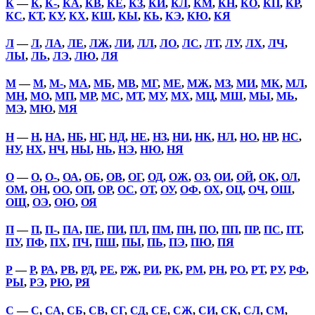
К
—
К
,
К-
,
КА
,
КВ
,
КЕ
,
КЗ
,
КИ
,
КЛ
,
КМ
,
КН
,
КО
,
КП
,
КР
,
КС
,
КТ
,
КУ
,
КХ
,
КШ
,
КЫ
,
КЬ
,
КЭ
,
КЮ
,
КЯ
Л
—
Л
,
ЛА
,
ЛЕ
,
ЛЖ
,
ЛИ
,
ЛЛ
,
ЛО
,
ЛС
,
ЛТ
,
ЛУ
,
ЛХ
,
ЛЧ
,
ЛЫ
,
ЛЬ
,
ЛЭ
,
ЛЮ
,
ЛЯ
М
—
М
,
М-
,
МА
,
МБ
,
МВ
,
МГ
,
МЕ
,
МЖ
,
МЗ
,
МИ
,
МК
,
МЛ
,
МН
,
МО
,
МП
,
МР
,
МС
,
МТ
,
МУ
,
МХ
,
МЦ
,
МШ
,
МЫ
,
МЬ
,
МЭ
,
МЮ
,
МЯ
Н
—
Н
,
НА
,
НБ
,
НГ
,
НД
,
НЕ
,
НЗ
,
НИ
,
НК
,
НЛ
,
НО
,
НР
,
НС
,
НУ
,
НХ
,
НЧ
,
НЫ
,
НЬ
,
НЭ
,
НЮ
,
НЯ
О
—
О
,
О-
,
ОА
,
ОБ
,
ОВ
,
ОГ
,
ОД
,
ОЖ
,
ОЗ
,
ОИ
,
ОЙ
,
ОК
,
ОЛ
,
ОМ
,
ОН
,
ОО
,
ОП
,
ОР
,
ОС
,
ОТ
,
ОУ
,
ОФ
,
ОХ
,
ОЦ
,
ОЧ
,
ОШ
,
ОЩ
,
ОЭ
,
ОЮ
,
ОЯ
П
—
П
,
П-
,
ПА
,
ПЕ
,
ПИ
,
ПЛ
,
ПМ
,
ПН
,
ПО
,
ПП
,
ПР
,
ПС
,
ПТ
,
ПУ
,
ПФ
,
ПХ
,
ПЧ
,
ПШ
,
ПЫ
,
ПЬ
,
ПЭ
,
ПЮ
,
ПЯ
Р
—
Р
,
РА
,
РВ
,
РД
,
РЕ
,
РЖ
,
РИ
,
РК
,
РМ
,
РН
,
РО
,
РТ
,
РУ
,
РФ
,
РЫ
,
РЭ
,
РЮ
,
РЯ
С
—
С
,
СА
,
СБ
,
СВ
,
СГ
,
СД
,
СЕ
,
СЖ
,
СИ
,
СК
,
СЛ
,
СМ
,