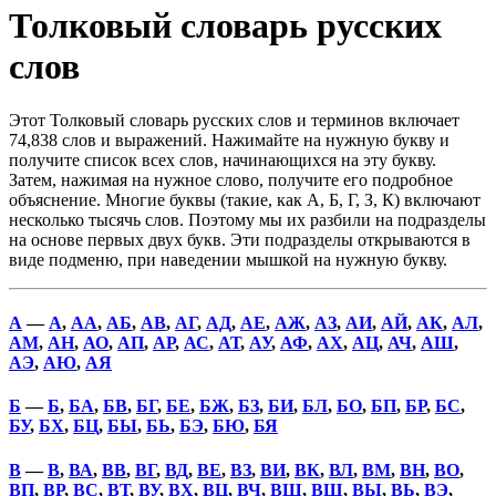
Толковый словарь русских
слов
Этот Толковый словарь русских слов и терминов включает
74,838 слов и выражений. Нажимайте на нужную букву и
получите список всех слов, начинающихся на эту букву.
Затем, нажимая на нужное слово, получите его подробное
объяснение. Многие буквы (такие, как А, Б, Г, З, К) включают
несколько тысячь слов. Поэтому мы их разбили на подразделы
на основе первых двух букв. Эти подразделы открываются в
виде подменю, при наведении мышкой на нужную букву.
А
—
А
,
АА
,
АБ
,
АВ
,
АГ
,
АД
,
АЕ
,
АЖ
,
АЗ
,
АИ
,
АЙ
,
АК
,
АЛ
,
АМ
,
АН
,
АО
,
АП
,
АР
,
АС
,
АТ
,
АУ
,
АФ
,
АХ
,
АЦ
,
АЧ
,
АШ
,
АЭ
,
АЮ
,
АЯ
Б
—
Б
,
БА
,
БВ
,
БГ
,
БЕ
,
БЖ
,
БЗ
,
БИ
,
БЛ
,
БО
,
БП
,
БР
,
БС
,
БУ
,
БХ
,
БЦ
,
БЫ
,
БЬ
,
БЭ
,
БЮ
,
БЯ
В
—
В
,
ВА
,
ВВ
,
ВГ
,
ВД
,
ВЕ
,
ВЗ
,
ВИ
,
ВК
,
ВЛ
,
ВМ
,
ВН
,
ВО
,
ВП
,
ВР
,
ВС
,
ВТ
,
ВУ
,
ВХ
,
ВЦ
,
ВЧ
,
ВШ
,
ВЩ
,
ВЫ
,
ВЬ
,
ВЭ
,