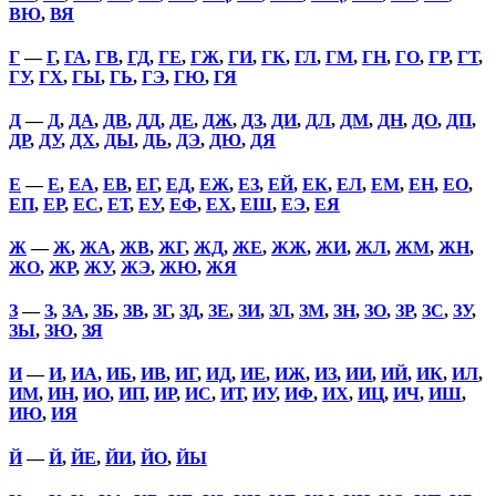
ВЮ
,
ВЯ
Г
—
Г
,
ГА
,
ГВ
,
ГД
,
ГЕ
,
ГЖ
,
ГИ
,
ГК
,
ГЛ
,
ГМ
,
ГН
,
ГО
,
ГР
,
ГТ
,
ГУ
,
ГХ
,
ГЫ
,
ГЬ
,
ГЭ
,
ГЮ
,
ГЯ
Д
—
Д
,
ДА
,
ДВ
,
ДД
,
ДЕ
,
ДЖ
,
ДЗ
,
ДИ
,
ДЛ
,
ДМ
,
ДН
,
ДО
,
ДП
,
ДР
,
ДУ
,
ДХ
,
ДЫ
,
ДЬ
,
ДЭ
,
ДЮ
,
ДЯ
Е
—
Е
,
ЕА
,
ЕВ
,
ЕГ
,
ЕД
,
ЕЖ
,
ЕЗ
,
ЕЙ
,
ЕК
,
ЕЛ
,
ЕМ
,
ЕН
,
ЕО
,
ЕП
,
ЕР
,
ЕС
,
ЕТ
,
ЕУ
,
ЕФ
,
ЕХ
,
ЕШ
,
ЕЭ
,
ЕЯ
Ж
—
Ж
,
ЖА
,
ЖВ
,
ЖГ
,
ЖД
,
ЖЕ
,
ЖЖ
,
ЖИ
,
ЖЛ
,
ЖМ
,
ЖН
,
ЖО
,
ЖР
,
ЖУ
,
ЖЭ
,
ЖЮ
,
ЖЯ
З
—
З
,
ЗА
,
ЗБ
,
ЗВ
,
ЗГ
,
ЗД
,
ЗЕ
,
ЗИ
,
ЗЛ
,
ЗМ
,
ЗН
,
ЗО
,
ЗР
,
ЗС
,
ЗУ
,
ЗЫ
,
ЗЮ
,
ЗЯ
И
—
И
,
ИА
,
ИБ
,
ИВ
,
ИГ
,
ИД
,
ИЕ
,
ИЖ
,
ИЗ
,
ИИ
,
ИЙ
,
ИК
,
ИЛ
,
ИМ
,
ИН
,
ИО
,
ИП
,
ИР
,
ИС
,
ИТ
,
ИУ
,
ИФ
,
ИХ
,
ИЦ
,
ИЧ
,
ИШ
,
ИЮ
,
ИЯ
Й
—
Й
,
ЙЕ
,
ЙИ
,
ЙО
,
ЙЫ